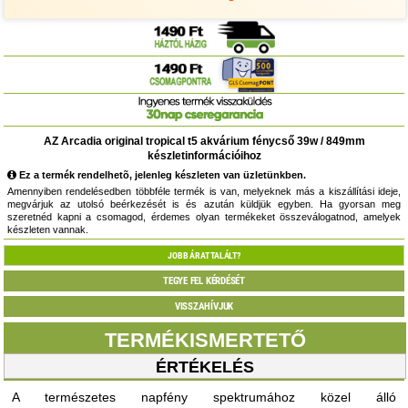
AZ Arcadia original tropical t5 akvárium fénycső 39w / 849mm
készletinformációihoz
Ez a termék rendelhetõ, jelenleg készleten van üzletünkben.
Amennyiben rendelésedben többféle termék is van, melyeknek más a kiszállítási ideje,
megvárjuk az utolsó beérkezését is és azután küldjük egyben. Ha gyorsan meg
szeretnéd kapni a csomagod, érdemes olyan termékeket összeválogatnod, amelyek
készleten vannak.
JOBB ÁRAT TALÁLT?
TEGYE FEL KÉRDÉSÉT
VISSZAHÍVJUK
TERMÉKISMERTETŐ
ÉRTÉKELÉS
A természetes napfény spektrumához közel álló