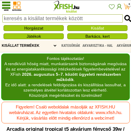
0
kisállat
Horgászat
Kisállat
Játékok
Barkács, kert
KATEGÓRIÁK
AKVARISZTIKA - HAL
AKVÁRIUM
Fontos tájékoztatás!
A rendkívüli hőség miatt, munkatársaink biztonságának megóvása
és az energiatakarékossági intézkedések figyelembevételével az
XFish
2026. augusztus 5–7. között ügyeleti rendszerben
működik
.
Ez idő alatt: a rendelések feldolgozása és kiszállítása lassulhat, a
személyes átvétel korlátozottan lesz elérhető.
Köszönjük megértésüket és türelmüket!
Figyelem! Csaló weboldalak másolják az XFISH.HU
webáruházat. Az egyetlen hivatalos oldalunk: www.xfish.hu.
Kérjük, vásárlás előtt mindig ellenőrizd a webcímet!
Arcadia original tropical t5 akvárium fénycső 39w /