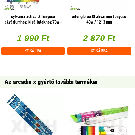
sylvania activa t8 fénycső
xilong blue t8 akvárium fénycső
akváriumhoz, kisállatokhoz 70w -
40w / 1213 mm
1800mm
1 990 Ft
2 870 Ft
KOSÁRBA
KOSÁRBA
Az arcadia x gyártó további termékei