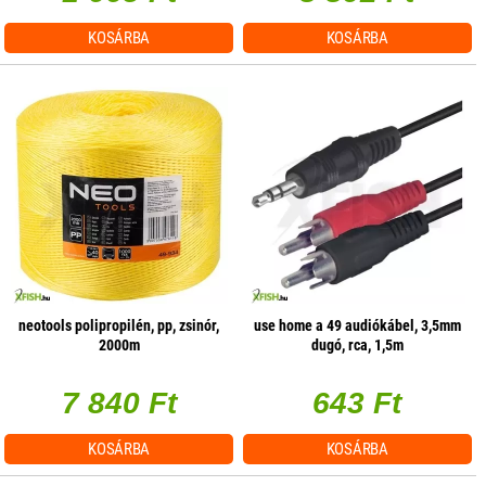
KOSÁRBA
KOSÁRBA
neotools polipropilén, pp, zsinór,
use home a 49 audiókábel, 3,5mm
2000m
dugó, rca, 1,5m
7 840 Ft
643 Ft
KOSÁRBA
KOSÁRBA