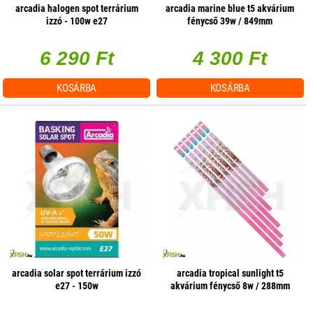
arcadia halogen spot terrárium
arcadia marine blue t5 akvárium
izzó - 100w e27
fénycső 39w / 849mm
6 290 Ft
4 300 Ft
KOSÁRBA
KOSÁRBA
arcadia solar spot terrárium izzó
arcadia tropical sunlight t5
e27 - 150w
akvárium fénycső 8w / 288mm