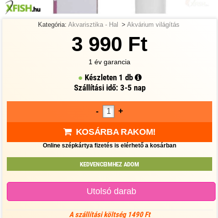
Kategória:
Akvarisztika - Hal
>
Akvárium világítás
3 990 Ft
1 év garancia
Készleten
1 db
Szállítási idő: 3-5 nap
-
+
KOSÁRBA RAKOM!
Online szépkártya fizetés is elérhető a kosárban
KEDVENCEIMHEZ ADOM
Utolsó darab
A szállítási költség 1490 Ft