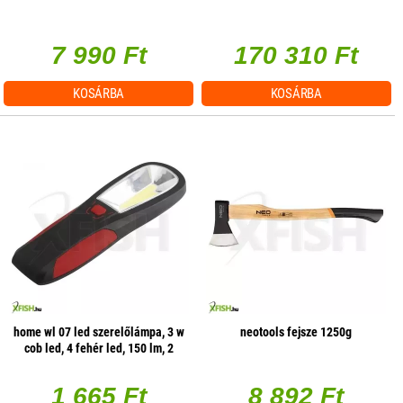
7 990 Ft
170 310 Ft
KOSÁRBA
KOSÁRBA
home wl 07 led szerelőlámpa, 3 w
neotools fejsze 1250g
cob led, 4 fehér led, 150 lm, 2
üzemmód, mágneses
1 665 Ft
8 892 Ft