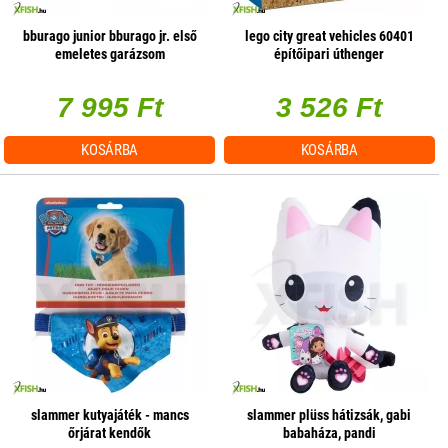
bburago junior bburago jr. első
lego city great vehicles 60401
emeletes garázsom
építőipari úthenger
7 995 Ft
3 526 Ft
KOSÁRBA
KOSÁRBA
slammer kutyajáték - mancs
slammer plüss hátizsák, gabi
őrjárat kendők
babaháza, pandi