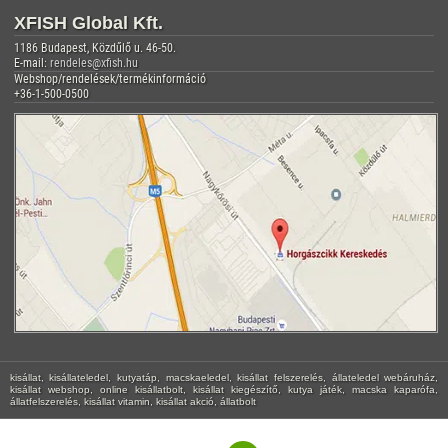
XFISH Global Kft.
1186 Budapest, Közdűlő u. 46-50.
E-mail:
rendeles@xfish.hu
Webshop/rendelések/termékinformáció
+36-1-500-0500
kisállat, kisállateledel, kutyatáp, macskaeledel, kisállat felszerelés, állateledel webáruház,
kisállat webshop, online kisállatbolt, kisállat kiegészítő, kutya játék, macska kaparófa,
állatfelszerelés, kisállat vitamin, kisállat akció, állatbolt