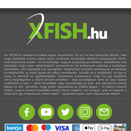
Az XFISH.hu kisállatos kínálata egyre népszerűbb, és ezt mi sem bizonyítja jobban, mint
hogy vásárlóink száma napról napra növekszik. Közösségi oldalunk folyamatosan bővül,
amit köszönünk nektek – ez is bizonyítja, hogy él és pezseg az oldalunk. Vásárlóinkat arra
bátorítjuk, hogy olyan webáruházból szerezzék be kis kedvenceik számára a szükséges
termékeket, ahol garantált a jó kiszolgálás, megbízható forrásból származnak az eledelek
és kiegészítők, az eladó garanciát vállal a termékekre, számlát ad a vásárlásról, és egy év
múlva is elérhető az ügyfélszolgálat. Számunkra természetes, hogy ha egy vásárlónk
nincs megelégedve a tőlünk rendelt termékkel – akár személyesen vette át, akár futárral
szállítottuk ki neki –, akkor kicseréljük vagy visszatérítjük az árát. Sok webáruház próbál
kibújni ez alól, mondván, hogy sokan visszaélnek az elállási joggal – mi viszont hiszünk
abban, hogy a korrekt hozzáállás hosszú távon megtérül. Azt nyújtjuk, amit mi magunk is
elvárnánk egy megbízható online bolttól – vásárlóink éppen ezért választanak minket!