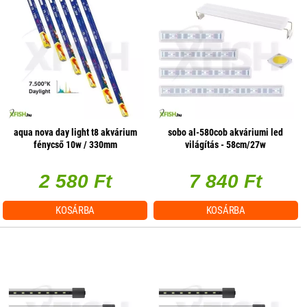
aqua nova day light t8 akvárium
sobo al-580cob akváriumi led
fénycső 10w / 330mm
világítás - 58cm/27w
2 580 Ft
7 840 Ft
KOSÁRBA
KOSÁRBA