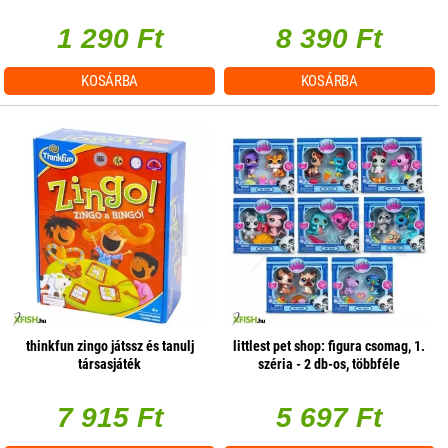
1 290 Ft
8 390 Ft
KOSÁRBA
KOSÁRBA
thinkfun zingo játssz és tanulj
littlest pet shop: figura csomag, 1.
társasjáték
széria - 2 db-os, többféle
7 915 Ft
5 697 Ft