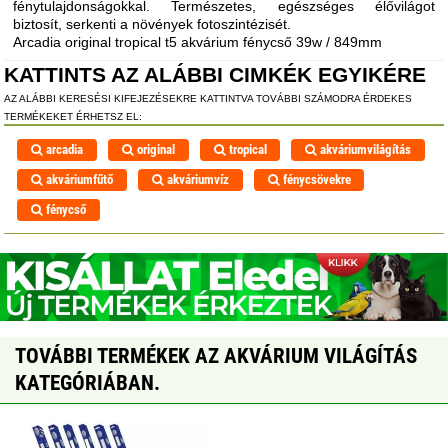
fénytulajdonságokkal. Természetes, egészséges élővilágot
biztosít, serkenti a növények fotoszintézisét.
Arcadia original tropical t5 akvárium fénycső 39w / 849mm
KATTINTS AZ ALÁBBI CIMKÉK EGYIKÉRE
AZ ALÁBBI KERESÉSI KIFEJEZÉSEKRE KATTINTVA TOVÁBBI SZÁMODRA ÉRDEKES
TERMÉKEKET ÉRHETSZ EL:
arcadia
original
tropical
akváriumvilágítás
akváriumfűtő
akváriumvíz
fénycsövekre
fénycső
TOVÁBBI TERMÉKEK AZ AKVÁRIUM VILÁGÍTÁS
KATEGÓRIÁBAN.