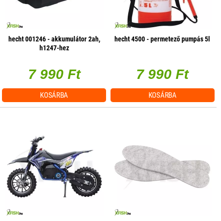
hecht 001246 - akkumulátor 2ah,
hecht 4500 - permetező pumpás 5l
h1247-hez
7 990 Ft
7 990 Ft
KOSÁRBA
KOSÁRBA