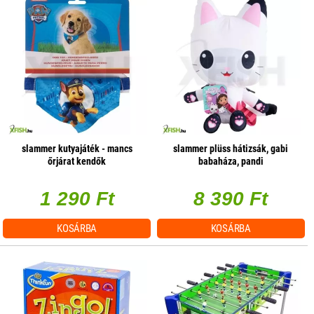
slammer kutyajáték - mancs
slammer plüss hátizsák, gabi
őrjárat kendők
babaháza, pandi
1 290 Ft
8 390 Ft
KOSÁRBA
KOSÁRBA