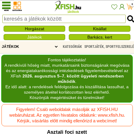
0
játékok
Horgászat
Kisállat
Játékok
Barkács, kert
KATEGÓRIÁK
SPORTJÁTÉK, SPORTFELSZERELÉ
Fontos tájékoztatás!
A rendkívüli hőség miatt, munkatársaink biztonságának megóvása
és az energiatakarékossági intézkedések figyelembevételével az
XFish
2026. augusztus 5–7. között ügyeleti rendszerben
működik
.
Ez idő alatt: a rendelések feldolgozása és kiszállítása lassulhat, a
személyes átvétel korlátozottan lesz elérhető.
Köszönjük megértésüket és türelmüket!
Figyelem! Csaló weboldalak másolják az XFISH.HU
webáruházat. Az egyetlen hivatalos oldalunk: www.xfish.hu.
Kérjük, vásárlás előtt mindig ellenőrizd a webcímet!
Asztali foci szett