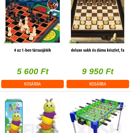
4 az 1-ben társasjáték
deluxe sakk és dáma készlet, fa
5 600 Ft
9 950 Ft
KOSÁRBA
KOSÁRBA