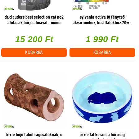
dr.clauders best selection cat no2
sylvania activa t8 fénycső
alutasak borjú almával - mono
akváriumhoz, kisállatokhoz 70w -
protein 85g 1 db/csomag
1800mm
15 200 Ft
1 990 Ft
KOSÁRBA
KOSÁRBA
trixie bújó fából rágcsálóknak, o
trixie tál kerámia hörcsög