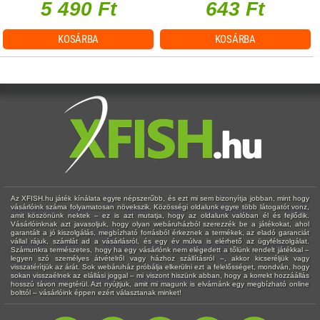
5 490 Ft
643 Ft
KOSÁRBA
KOSÁRBA
Az XFISH.hu játék kínálata egyre népszerűbb, és ezt mi sem bizonyítja jobban, mint hogy
vásárlóink száma folyamatosan növekszik. Közösségi oldalunk egyre több látogatót vonz,
amit köszönünk nektek – ez is azt mutatja, hogy az oldalunk valóban él és fejlődik.
Vásárlóinknak azt javasoljuk, hogy olyan webáruházból szerezzék be a játékokat, ahol
garantált a jó kiszolgálás, megbízható forrásból érkeznek a termékek, az eladó garanciát
vállal rájuk, számlát ad a vásárlásról, és egy év múlva is elérhető az ügyfélszolgálat.
Számunkra természetes, hogy ha egy vásárlónk nem elégedett a tőlünk rendelt játékkal –
legyen szó személyes átvételről vagy házhoz szállításról –, akkor kicseréljük vagy
visszatérítjük az árát. Sok webáruház próbálja elkerülni ezt a felelősséget, mondván, hogy
sokan visszaélnek az elállási joggal – mi viszont hiszünk abban, hogy a korrekt hozzáállás
hosszú távon megtérül. Azt nyújtjuk, amit mi magunk is elvárnánk egy megbízható online
bolttól – vásárlóink éppen ezért választanak minket!