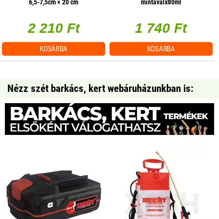
6,5-7,5cm × 20 cm
mintávalx80ml
2 210 Ft
1 740 Ft
KOSÁRBA
KOSÁRBA
Nézz szét barkács, kert webáruházunkban is: