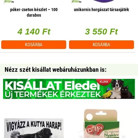
póker-zseton készlet – 100
unikornis horgászat társasjáték
darabos
4 140 Ft
3 550 Ft
KOSÁRBA
KOSÁRBA
Nézz szét kisállat webáruházunkban is: