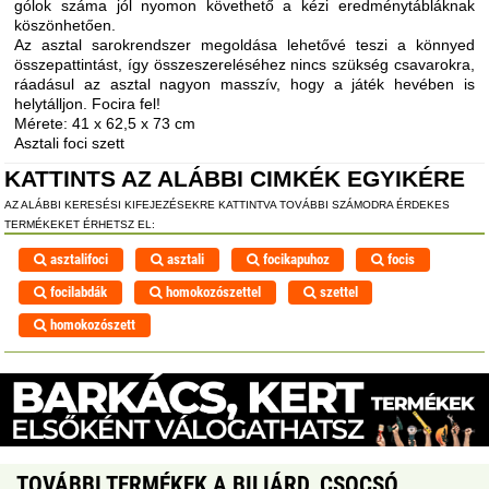
gólok száma jól nyomon követhető a kézi eredménytábláknak
köszönhetően.
Az asztal sarokrendszer megoldása lehetővé teszi a könnyed
összepattintást, így összeszereléséhez nincs szükség csavarokra,
ráadásul az asztal nagyon masszív, hogy a játék hevében is
helytálljon. Focira fel!
Mérete: 41 x 62,5 x 73 cm
Asztali foci szett
KATTINTS AZ ALÁBBI CIMKÉK EGYIKÉRE
AZ ALÁBBI KERESÉSI KIFEJEZÉSEKRE KATTINTVA TOVÁBBI SZÁMODRA ÉRDEKES
TERMÉKEKET ÉRHETSZ EL:
asztalifoci
asztali
focikapuhoz
focis
focilabdák
homokozószettel
szettel
homokozószett
TOVÁBBI TERMÉKEK A BILIÁRD, CSOCSÓ,