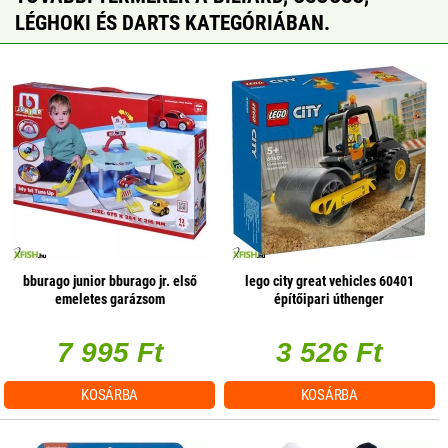
LÉGHOKI ÉS DARTS KATEGÓRIÁBAN.
bburago junior bburago jr. első
lego city great vehicles 60401
emeletes garázsom
építőipari úthenger
7 995 Ft
3 526 Ft
KOSÁRBA
KOSÁRBA