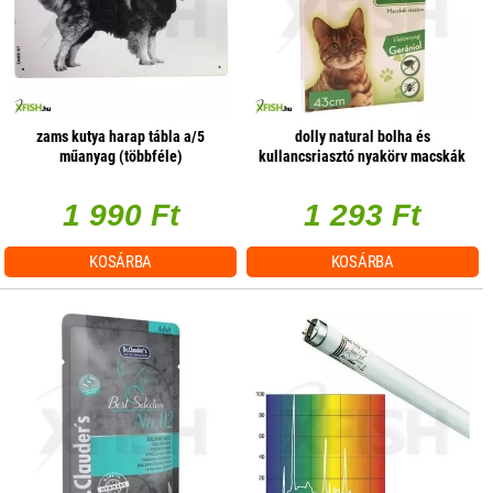
zams kutya harap tábla a/5
dolly natural bolha és
műanyag (többféle)
kullancsriasztó nyakörv macskák
részére fehér 43cm
1 990 Ft
1 293 Ft
KOSÁRBA
KOSÁRBA