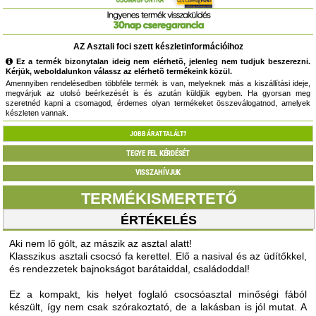
AZ Asztali foci szett készletinformációihoz
Ez a termék bizonytalan ideig nem elérhetõ, jelenleg nem tudjuk beszerezni.
Kérjük, weboldalunkon válassz az elérhetõ termékeink közül.
Amennyiben rendelésedben többféle termék is van, melyeknek más a kiszállítási ideje,
megvárjuk az utolsó beérkezését is és azután küldjük egyben. Ha gyorsan meg
szeretnéd kapni a csomagod, érdemes olyan termékeket összeválogatnod, amelyek
készleten vannak.
JOBB ÁRAT TALÁLT?
TEGYE FEL KÉRDÉSÉT
VISSZAHÍVJUK
TERMÉKISMERTETŐ
ÉRTÉKELÉS
Aki nem lő gólt, az mászik az asztal alatt!
Klasszikus asztali csocsó fa kerettel. Elő a nasival és az üdítőkkel,
és rendezzetek bajnokságot barátaiddal, családoddal!
Ez a kompakt, kis helyet foglaló csocsóasztal minőségi fából
készült, így nem csak szórakoztató, de a lakásban is jól mutat. A