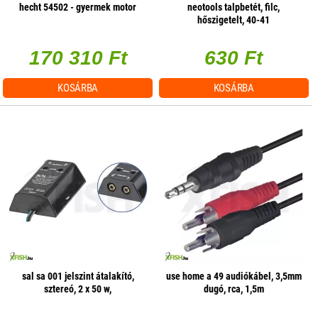
hecht 54502 - gyermek motor
neotools talpbetét, filc,
hőszigetelt, 40-41
170 310 Ft
630 Ft
KOSÁRBA
KOSÁRBA
sal sa 001 jelszint átalakító,
use home a 49 audiókábel, 3,5mm
sztereó, 2 x 50 w,
dugó, rca, 1,5m
hangerőszabályzás csatornánként