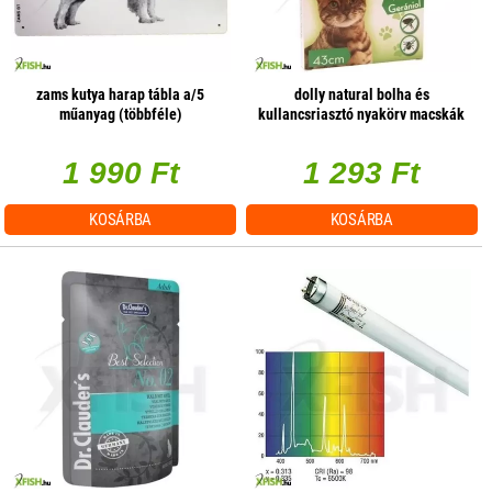
zams kutya harap tábla a/5
dolly natural bolha és
műanyag (többféle)
kullancsriasztó nyakörv macskák
részére fehér 43cm
1 990 Ft
1 293 Ft
KOSÁRBA
KOSÁRBA