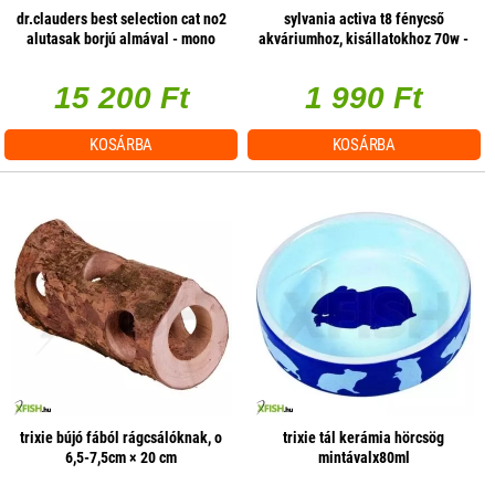
dr.clauders best selection cat no2
sylvania activa t8 fénycső
alutasak borjú almával - mono
akváriumhoz, kisállatokhoz 70w -
protein 85g 1 db/csomag
1800mm
15 200 Ft
1 990 Ft
KOSÁRBA
KOSÁRBA
trixie bújó fából rágcsálóknak, o
trixie tál kerámia hörcsög
6,5-7,5cm × 20 cm
mintávalx80ml