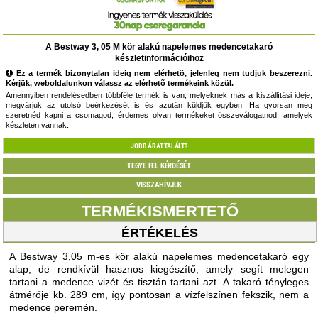
A Bestway 3, 05 M kör alakú napelemes medencetakaró
készletinformációihoz
Ez a termék bizonytalan ideig nem elérhetõ, jelenleg nem tudjuk beszerezni.
Kérjük, weboldalunkon válassz az elérhetõ termékeink közül.
Amennyiben rendelésedben többféle termék is van, melyeknek más a kiszállítási ideje,
megvárjuk az utolsó beérkezését is és azután küldjük egyben. Ha gyorsan meg
szeretnéd kapni a csomagod, érdemes olyan termékeket összeválogatnod, amelyek
készleten vannak.
JOBB ÁRAT TALÁLT?
TEGYE FEL KÉRDÉSÉT
VISSZAHÍVJUK
TERMÉKISMERTETŐ
ÉRTÉKELÉS
A Bestway 3,05 m-es kör alakú napelemes medencetakaró egy
alap, de rendkívül hasznos kiegészítő, amely segít melegen
tartani a medence vizét és tisztán tartani azt. A takaró tényleges
átmérője kb. 289 cm, így pontosan a vízfelszínen fekszik, nem a
medence peremén.