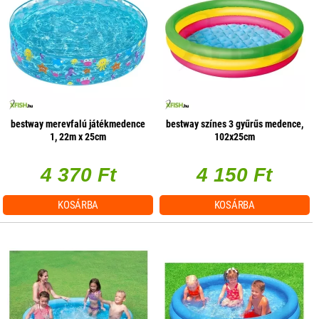
bestway merevfalú játékmedence
bestway színes 3 gyűrűs medence,
1, 22m x 25cm
102x25cm
4 370 Ft
4 150 Ft
KOSÁRBA
KOSÁRBA