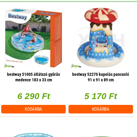
bestway 51005 átlátszó gyűrűs
bestway 52270 kupolás pancsoló
medence 183 x 33 cm
91 x 91 x 89 cm
6 290 Ft
5 170 Ft
KOSÁRBA
KOSÁRBA