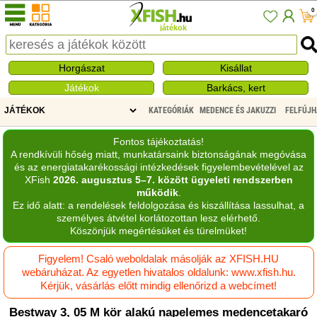
0
játékok
Horgászat
Kisállat
Játékok
Barkács, kert
KATEGÓRIÁK
MEDENCE ÉS JAKUZZI
FELFÚJH
Fontos tájékoztatás!
A rendkívüli hőség miatt, munkatársaink biztonságának megóvása
és az energiatakarékossági intézkedések figyelembevételével az
XFish
2026. augusztus 5–7. között ügyeleti rendszerben
működik
.
Ez idő alatt: a rendelések feldolgozása és kiszállítása lassulhat, a
személyes átvétel korlátozottan lesz elérhető.
Köszönjük megértésüket és türelmüket!
Figyelem! Csaló weboldalak másolják az XFISH.HU
webáruházat. Az egyetlen hivatalos oldalunk: www.xfish.hu.
Kérjük, vásárlás előtt mindig ellenőrizd a webcímet!
Bestway 3, 05 M kör alakú napelemes medencetakaró