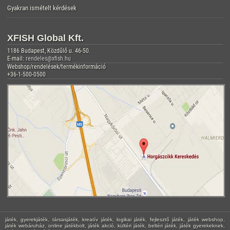
Gyakran ismételt kérdések
XFISH Global Kft.
1186 Budapest, Közdűlő u. 46-50.
E-mail:
rendeles@xfish.hu
Webshop/rendelések/termékinformáció
+36-1-500-0500
játék, gyerekjáték, társasjáték, kreatív játék, logikai játék, fejlesztő játék, játék webshop,
játék webáruház, online játékbolt, játék akció, kültéri játék, beltéri játék, játék gyerekeknek,