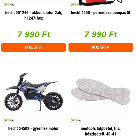
hecht 001246 - akkumulátor 2ah,
hecht 4500 - permetező pumpás 5l
h1247-hez
7 990 Ft
7 990 Ft
KOSÁRBA
KOSÁRBA
hecht 54502 - gyermek motor
neotools talpbetét, filc,
hőszigetelt, 40-41