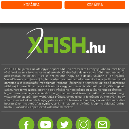
KOSÁRBA
KOSÁRBA
Az XFISH.hu játék kínálata egyre népszerűbb, és ezt mi sem bizonyítja jobban, mint hogy
vásárlóink száma folyamatosan növekszik. Közösségi oldalunk egyre több látogatót vonz,
amit köszönünk nektek – ez is azt mutatja, hogy az oldalunk valóban él és fejlődik.
Vásárlóinknak azt javasoljuk, hogy olyan webáruházból szerezzék be a játékokat, ahol
garantált a jó kiszolgálás, megbízható forrásból érkeznek a termékek, az eladó garanciát
vállal rájuk, számlát ad a vásárlásról, és egy év múlva is elérhető az ügyfélszolgálat.
Számunkra természetes, hogy ha egy vásárlónk nem elégedett a tőlünk rendelt játékkal –
legyen szó személyes átvételről vagy házhoz szállításról –, akkor kicseréljük vagy
visszatérítjük az árát. Sok webáruház próbálja elkerülni ezt a felelősséget, mondván, hogy
sokan visszaélnek az elállási joggal – mi viszont hiszünk abban, hogy a korrekt hozzáállás
hosszú távon megtérül. Azt nyújtjuk, amit mi magunk is elvárnánk egy megbízható online
bolttól – vásárlóink éppen ezért választanak minket!