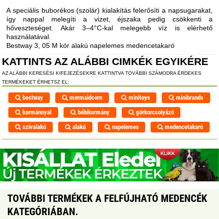
A speciális buborékos (szolár) kialakítás felerősíti a napsugarakat,
így nappal melegíti a vizet, éjszaka pedig csökkenti a
hőveszteséget. Akár 3–4°C-kal melegebb víz is elérhető
használatával.
Bestway 3, 05 M kör alakú napelemes medencetakaró
KATTINTS AZ ALÁBBI CIMKÉK EGYIKÉRE
AZ ALÁBBI KERESÉSI KIFEJEZÉSEKRE KATTINTVA TOVÁBBI SZÁMODRA ÉRDEKES
TERMÉKEKET ÉRHETSZ EL:
bestway
mermaidcorn
minitoys
minibrands
kormánnyal
bébikormány
görkorcsolyázó
szívalakú
alakú
napelemes
medencetakaró
TOVÁBBI TERMÉKEK A FELFÚJHATÓ MEDENCÉK
KATEGÓRIÁBAN.