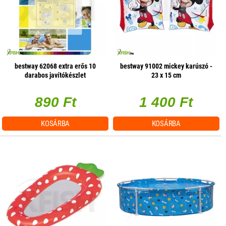
bestway 62068 extra erős 10
bestway 91002 mickey karúszó -
darabos javítókészlet
23 x 15 cm
890 Ft
1 400 Ft
KOSÁRBA
KOSÁRBA