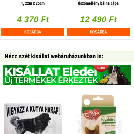
1, 22m x 25cm
úszómellény bálna cápa
4 370 Ft
12 490 Ft
KOSÁRBA
KOSÁRBA
Nézz szét kisállat webáruházunkban is: