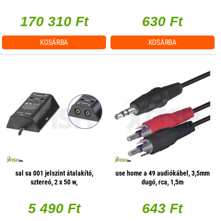
170 310 Ft
630 Ft
KOSÁRBA
KOSÁRBA
sal sa 001 jelszint átalakító,
use home a 49 audiókábel, 3,5mm
sztereó, 2 x 50 w,
dugó, rca, 1,5m
hangerőszabályzás csatornánként
5 490 Ft
643 Ft