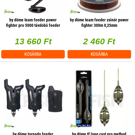
by döme team feeder power
by döme team feeder zsinór power
fighter pro 5000 távdobó feeder
fighter 300m 0,25mm
orsó
13 660 Ft
2 460 Ft
KOSÁRBA
KOSÁRBA
by döme tornado feeder
by döme tf long cast pro method