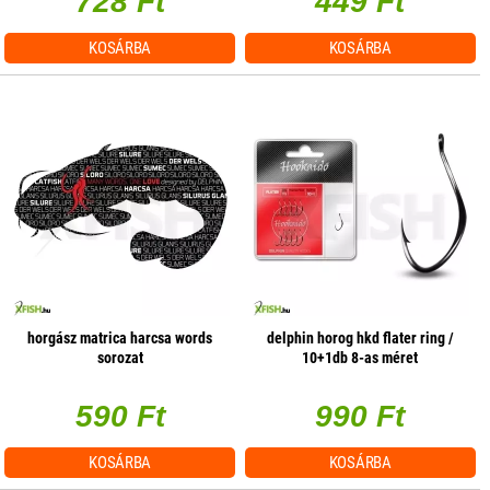
728 Ft
449 Ft
KOSÁRBA
KOSÁRBA
horgász matrica harcsa words
delphin horog hkd flater ring /
sorozat
10+1db 8-as méret
590 Ft
990 Ft
KOSÁRBA
KOSÁRBA