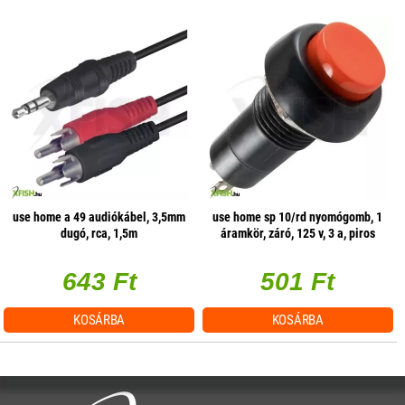
use home a 49 audiókábel, 3,5mm
use home sp 10/rd nyomógomb, 1
dugó, rca, 1,5m
áramkör, záró, 125 v, 3 a, piros
643 Ft
501 Ft
KOSÁRBA
KOSÁRBA