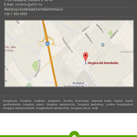
E-mail:
rendeles@xfish.hu
Webshop/rendelések/termékinformáció
+36-1-500-0500
horgászat, horgász, bojlizás, pergetés, feeder, közösség, imperial baits, fogási napló,
apróhirdetés, horgász videó, horgász webáruház, horgász webshop, online horgászbolt,
horgász webáruházak, horgászbolt webáruház, horgász akció, bojli