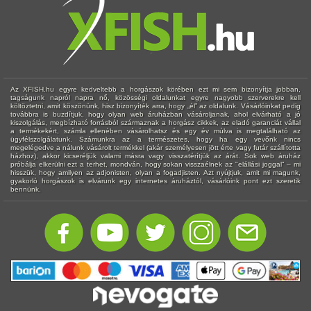
Az XFISH.hu egyre kedveltebb a horgászok körében ezt mi sem bizonyítja jobban,
tagságunk napról napra nő, közösségi oldalunkat egyre nagyobb szerverekre kell
költöztetni, amit köszönünk, hisz bizonyíték arra, hogy „él” az oldalunk. Vásárlóinkat pedig
továbbra is buzdítjuk, hogy olyan web áruházban vásároljanak, ahol elvárható a jó
kiszolgálás, megbízható forrásból származnak a horgász cikkek, az eladó garanciát vállal
a termékekért, számla ellenében vásárolhatsz és egy év múlva is megtalálható az
ügyfélszolgálatunk. Számunkra az a természetes, hogy ha egy vevőnk nincs
megelégedve a nálunk vásárolt termékkel (akár személyesen jött érte vagy futár szállította
házhoz), akkor kicseréljük valami másra vagy visszatérítjük az árát. Sok web áruház
próbálja elkerülni ezt a terhet, mondván, hogy sokan visszaélnek az "elállási joggal" – mi
hisszük, hogy amilyen az adjonisten, olyan a fogadjisten. Azt nyújtjuk, amit mi magunk,
gyakorló horgászok is elvárunk egy internetes áruháztól, vásárlóink pont ezt szeretik
bennünk.