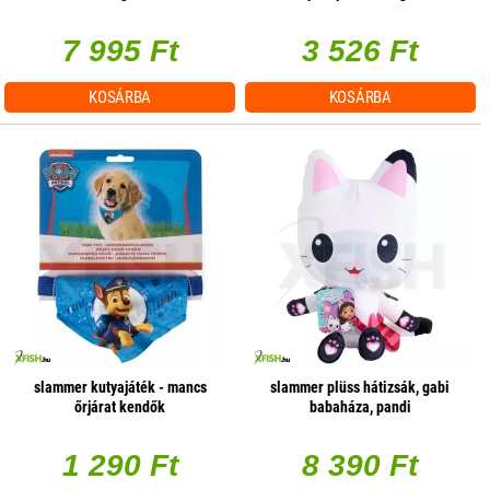
7 995 Ft
3 526 Ft
KOSÁRBA
KOSÁRBA
slammer kutyajáték - mancs
slammer plüss hátizsák, gabi
őrjárat kendők
babaháza, pandi
1 290 Ft
8 390 Ft