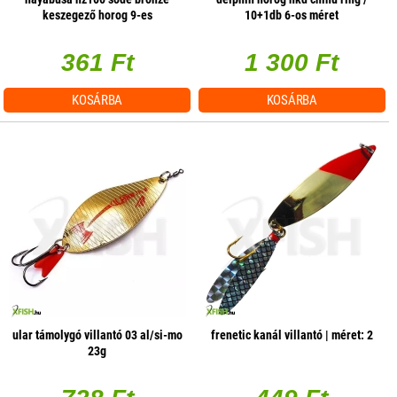
keszegező horog 9-es
10+1db 6-os méret
10db/csomag
361 Ft
1 300 Ft
KOSÁRBA
KOSÁRBA
ular támolygó villantó 03 al/si-mo
frenetic kanál villantó | méret: 2
23g