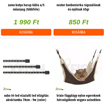
zams kutya harap tábla a/5
nestor bonbonierka rágcsálónak
műanyag (többféle)
és nyúlnak 65gr
1 990 Ft
850 Ft
KOSÁRBA
KOSÁRBA
sobo t4-led vízalatti led világítás
trixie függőágy nylon egereknek
akváriumba 78cm - 9w (color)
hörcsögöknek vegyes színekben
18×18cm