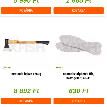
5 990 Ft
1 665 Ft
KOSÁRBA
KOSÁRBA
neotools fejsze 1250g
neotools talpbetét, filc,
hőszigetelt, 40-41
8 892 Ft
630 Ft
KOSÁRBA
KOSÁRBA