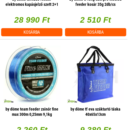
elektromos kapásjelző szett 2+1
feeder kosár 35g 2db/cs
28 990 Ft
2 510 Ft
KOSÁRBA
KOSÁRBA
by döme team feeder zsinór fine
by döme tf eva száktartó táska
max 300m 0,25mm 9,1kg
40x65x13cm
2 260 Ft
9 380 Ft