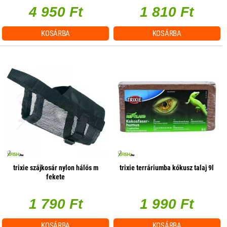
4 950 Ft
1 810 Ft
KOSÁRBA
KOSÁRBA
trixie szájkosár nylon hálós m
trixie terráriumba kókusz talaj 9l
fekete
1 790 Ft
1 990 Ft
KOSÁRBA
KOSÁRBA