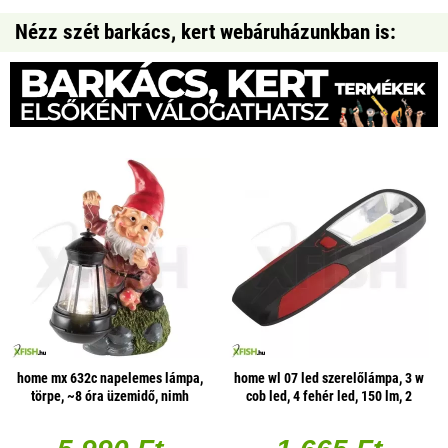
Nézz szét barkács, kert webáruházunkban is:
home mx 632c napelemes lámpa,
home wl 07 led szerelőlámpa, 3 w
törpe, ~8 óra üzemidő, nimh
cob led, 4 fehér led, 150 lm, 2
üzemmód, mágneses