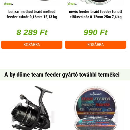
benzar method braid method
nevis feeder braid feeder fonott
feeder zsinór 0,16mm 12,13 kg
előkezsinór 0.12mm 25m 7,4 kg
200m dark brown
8 289 Ft
990 Ft
KOSÁRBA
KOSÁRBA
A by döme team feeder gyártó további termékei