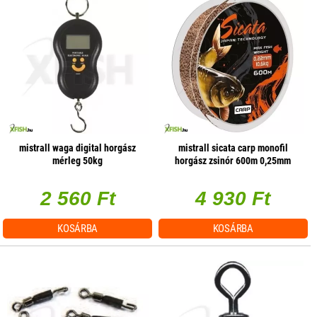
mistrall waga digital horgász
mistrall sicata carp monofil
mérleg 50kg
horgász zsinór 600m 0,25mm
12,8kg
2 560 Ft
4 930 Ft
KOSÁRBA
KOSÁRBA