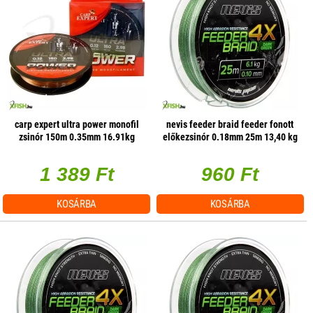
carp expert ultra power monofil
nevis feeder braid feeder fonott
zsinór 150m 0.35mm 16.91kg
előkezsinór 0.18mm 25m 13,40 kg
1 389 Ft
960 Ft
KOSÁRBA
KOSÁRBA