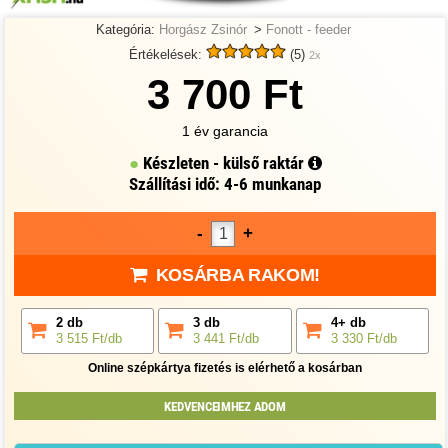
Kategória:
Horgász Zsinór
>
Fonott - feeder
Értékelések:
(5)
2x
3 700 Ft
1 év garancia
Készleten - külső raktár
Szállítási idő: 4-6 munkanap
-
+
KOSÁRBA RAKOM!
2 db
3 db
4+ db
3 515 Ft/db
3 441 Ft/db
3 330 Ft/db
Online szépkártya fizetés is elérhető a kosárban
KEDVENCEIMHEZ ADOM