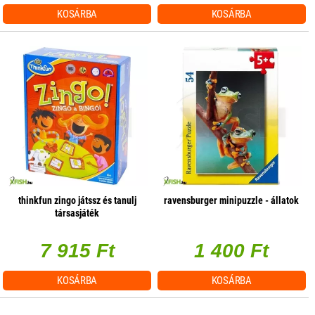
KOSÁRBA
KOSÁRBA
thinkfun zingo játssz és tanulj
ravensburger minipuzzle - állatok
társasjáték
7 915 Ft
1 400 Ft
KOSÁRBA
KOSÁRBA