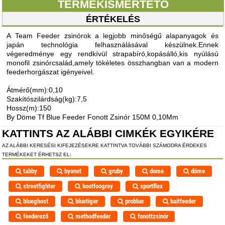
TERMÉKISMERTETŐ
ÉRTÉKELÉS
A Team Feeder zsinórok a legjobb minőségű alapanyagok és
japán technológia felhasználásával készülnek.Ennek
végeredménye egy rendkívül strapabíró,kopásálló,kis nyúlású
monofil zsinórcsalád,amely tökéletes összhangban van a modern
feederhorgászat igényeivel.
Átmérő(mm):0,10
Szakítószilárdság(kg):7,5
Hossz(m):150
By Döme Tf Blue Feeder Fonott Zsinór 150M 0,10Mm
KATTINTS AZ ALÁBBI CIMKÉK EGYIKÉRE
AZ ALÁBBI KERESÉSI KIFEJEZÉSEKRE KATTINTVA TOVÁBBI SZÁMODRA ÉRDEKES
TERMÉKEKET ÉRHETSZ EL:
tabby
byonet
gruby
dome
döme
streetfighter
bootfoogrey
sportflex
blueghost
bluetiger
problue
baitfeeder
feederező
methodfeeder
fonottzsinór