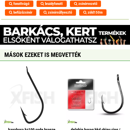
fonottvágó
braidyfonott
zsinórvezető
befűzőzsinór
zsinórsűllyesztő
zöld150m
MÁSOK EZEKET IS MEGVETTÉK
hayabusa hz100 sode bronze
delphin horog hkd chinu ring /