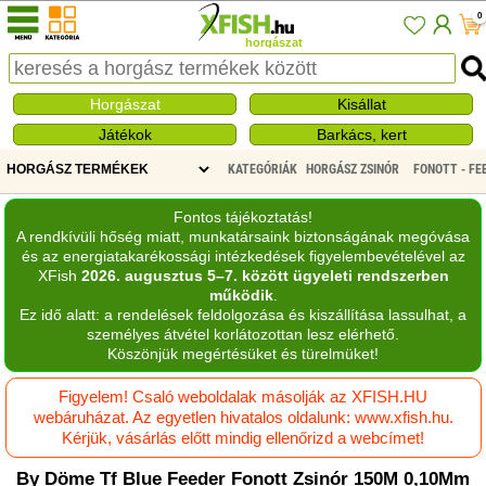
0
horgászat
Horgászat
Kisállat
Játékok
Barkács, kert
KATEGÓRIÁK
HORGÁSZ ZSINÓR
FONOTT - FE
Fontos tájékoztatás!
A rendkívüli hőség miatt, munkatársaink biztonságának megóvása
és az energiatakarékossági intézkedések figyelembevételével az
XFish
2026. augusztus 5–7. között ügyeleti rendszerben
működik
.
Ez idő alatt: a rendelések feldolgozása és kiszállítása lassulhat, a
személyes átvétel korlátozottan lesz elérhető.
Köszönjük megértésüket és türelmüket!
Figyelem! Csaló weboldalak másolják az XFISH.HU
webáruházat. Az egyetlen hivatalos oldalunk: www.xfish.hu.
Kérjük, vásárlás előtt mindig ellenőrizd a webcímet!
By Döme Tf Blue Feeder Fonott Zsinór 150M 0,10Mm