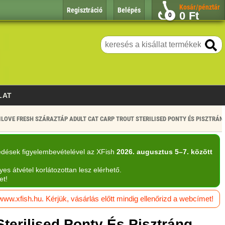
Kosár/pénztár
Regisztráció
Belépés
0
Ft
0
LAT
ILOVE FRESH SZÁRAZTÁP ADULT CAT CARP TROUT STERILISED PONTY ÉS PISZTRÁ
edések figyelembevételével az XFish
2026. augusztus 5–7. között
yes átvétel korlátozottan lesz elérhető.
et!
w.xfish.hu. Kérjük, vásárlás előtt mindig ellenőrizd a webcímet!
Sterilised Ponty És Pisztráng