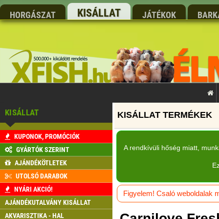
KISÁLLAT
HORGÁSZAT
JÁTÉKOK
BARK
KISÁLLAT
KUPONOK, PROMÓCIÓK
A rendkívüli hőség miatt, mun
GYÁRTÓK SZERINT
AJÁNDÉKÖTLETEK
Ez
UTOLSÓ DARABOK
NYÁRI AKCIÓ!
Figyelem! Csaló weboldalak má
AJÁNDÉKUTALVÁNY KISÁLLAT
Carnilove Fres
AKVARISZTIKA - HAL