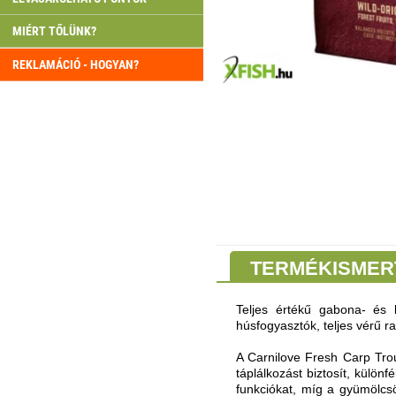
MIÉRT TŐLÜNK?
REKLAMÁCIÓ - HOGYAN?
TERMÉKISMER
Teljes értékű gabona- és 
húsfogyasztók, teljes vérű 
A Carnilove Fresh Carp Trou
táplálkozást biztosít, külö
funkciókat, míg a gyümölcsö