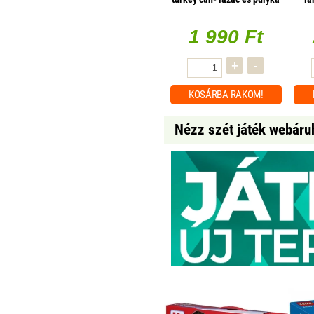
hússal konzerv 400g
b
1 990 Ft
+
-
KOSÁRBA
RAKOM!
Nézz szét játék webáru