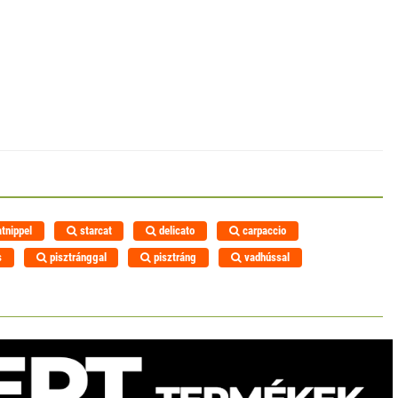
tnippel
starcat
delicato
carpaccio
s
pisztránggal
pisztráng
vadhússal