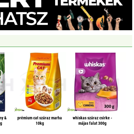
ny &
prémium cat száraz marha
whiskas száraz csirke -
kg
10kg
májas falat 300g