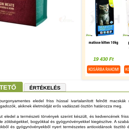
matisse kitten 10kg
19 430 Ft
KOSÁRBA
RAKOM!
K
TETŐ
ÉRTÉKELÉS
burgonyamentes eledel friss hússal ivartalanított felnőtt macská
ragadozók, akiknek életmódját erős vadászati ösztön határozza meg.
t eledel a természeti törvények szerint készült, és kedvencének fri
nféle zöldségekkel, bogyókkal és gyógynövényekkel kiegészítve. A szab
kből és gyógynövényekből nyert természetes antioxidánsok tisztító 