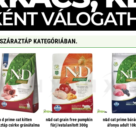
 SZÁRAZTÁP KATEGÓRIÁBAN.
n d prime cat kitten
n&d cat grain free pumpkin
n&d cat prime bárá
aztáp csirke gránátalma
fürj ivatalanított 300g
áfonya adult 10
5000g