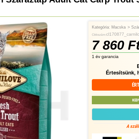
Kategória:
Macska
>
Szá
cl170877_carnil
Cikkszám:
7 860 F
1 év garancia
Értesítsünk, 
ÉRT
KED
A szál