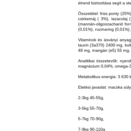
étrend biztosítása segít a ste
Összetétel: friss ponty (25%),
csirkemáj ( 3%), lazacolaj 
(mannán-oligoszacharid forr
(0,01%), rozmaring (0,01%)
Vitaminok és ásványi anyag
taurin (3a370) 2400 mg, kol
48 mg, mangán (e5) 55 mg, j
Analitikai összetevők: nye
magnézium 0,04%, omega-3 0
Metabolikus energia: 3 630 k
Etetési javaslat: macska súl
2-3kg 45-55g,
3-5kg 55-70g,
5-7kg 70-90g,
7-9kg 90-110g.