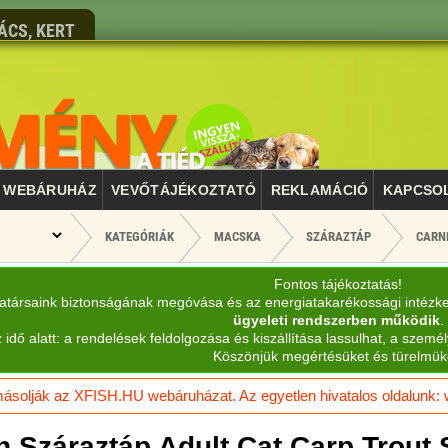
ÁCS, KERT
WEBÁRUHÁZ
VEVŐTÁJÉKOZTATÓ
REKLAMÁCIÓ
KAPCSO
KATEGÓRIÁK
MACSKA
SZÁRAZTÁP
CARN
Fontos tájékoztatás!
katársaink biztonságának megóvása és az energiatakarékossági intézk
ügyeleti rendszerben működik
.
 idő alatt: a rendelések feldolgozása és kiszállítása lassulhat, a személ
Köszönjük megértésüket és türelmük
solják az XFISH.HU webáruházat. Az egyetlen hivatalos oldalunk: ww
h Száraztáp Adult Cat Carp Trout 