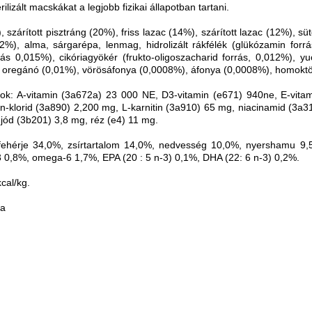
rilizált macskákat a legjobb fizikai állapotban tartani.
 szárított pisztráng (20%), friss lazac (14%), szárított lazac (12%), sütő
(2%), alma, sárgarépa, lenmag, hidrolizált rákfélék (glükózamin forrá
ás 0,015%), cikóriagyökér (frukto-oligoszacharid forrás, 0,012%), yu
, oregánó (0,01%), vörösáfonya (0,0008%), áfonya (0,0008%), homoktö
ok: A-vitamin (3a672a) 23 000 NE, D3-vitamin (e671) 940ne, E-vitam
in-klorid (3a890) 2,200 mg, L-karnitin (3a910) 65 mg, niacinamid (3a3
ód (3b201) 3,8 mg, réz (e4) 11 mg.
rsfehérje 34,0%, zsírtartalom 14,0%, nedvesség 10,0%, nyershamu 9,
,8%, omega-6 1,7%, EPA (20 : 5 n-3) 0,1%, DHA (22: 6 n-3) 0,2%.
cal/kg.
ya