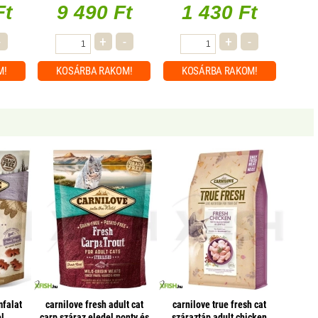
Ft
9 490 Ft
1 430 Ft
-
+
-
+
-
M!
KOSÁRBA
RAKOM!
KOSÁRBA
RAKOM!
mfalat
carnilove fresh adult cat
carnilove true fresh cat
l
carp száraz eledel ponty és
száraztáp adult chicken