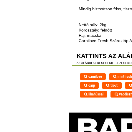
Mindig biztosítson friss, tis
Nettó súly: 2kg
Korosztály: felnőtt
Faj: macska
Carnilove Fresh Száraztáp A
KATTINTS AZ ALÁ
AZ ALÁBBI KERESÉSI KIFEJEZÉSEK
carnilove
mintfres
carp
trout
libahússal
vaddiszn