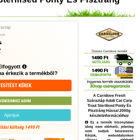
raztáp
ove
t
Összes Carnilove termék
Elfogyott
ha érkezik a termékből?
ESÍTÉST KÉREK
A Carnilove Fresh
Száraztáp Adult Cat Carp
VENCEIMHEZ ADOM
Trout Sterilised Ponty És
Pisztráng Hússal 2000g
Ajánljuk
készletinformációihoz
Ez a termék bizonytalan
lítási költség 1490 Ft
ideig nem elérhetõ, jelenleg
nem tudjuk beszerezni.
Kérjük, weboldalunkon
válassz az elérhetõ