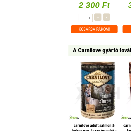
2 300 Ft
+
-
KOSÁRBA
RAKOM!
A Carnilove gyártó tová
carnilove adult salmon &
carn
turkey can- lazac és pulyka
la