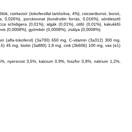
tök, csirkezsír (tokoferollal tartósítva, 4%), csicseriborsó, borsó,
s, 0,026%), porckivonat (kondroitin forrás, 0,016%), sörélesztő
cca schidigera (0,01%), algák (0,01%), útifű (0,01%), kakukkfű
vis (0,0008%), gyömbér (0,0008%), zsálya (0,0008%).
in (alfa-tokoferol) (3a700) 650 mg, C-vitamin (3a312) 300 mg,
15) 45 mg, biotin (3a880) 1,8 mg, cink (3b606) 100 mg, vas (e1)
5%, nyersrost 3,5%, kalcium 0,9%, foszfor 0,8%, nátrium 1,2%,