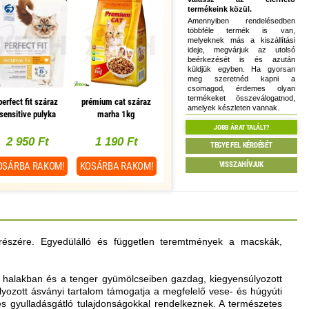
termékeink közül.
Amennyiben rendelésedben
többféle termék is van,
melyeknek más a kiszállítási
ideje, megvárjuk az utolsó
beérkezését is és azután
küldjük egyben. Ha gyorsan
meg szeretnéd kapni a
csomagod, érdemes olyan
termékeket összeválogatnod,
perfect fit száraz
prémium cat száraz
amelyek készleten vannak.
sensitive pulyka
marha 1kg
750gr
JOBB ÁRAT TALÁLT?
2 950 Ft
1 190 Ft
TEGYE FEL KÉRDÉSÉT
VISSZAHÍVJUK
OSÁRBA
RAKOM!
KOSÁRBA
RAKOM!
k részére. Egyedülálló és független teremtmények a macskák,
ss halakban és a tenger gyümölcseiben gazdag, kiegyensúlyozott
ályozott ásványi tartalom támogatja a megfelelő vese- és húgyúti
és gyulladásgátló tulajdonságokkal rendelkeznek. A természetes