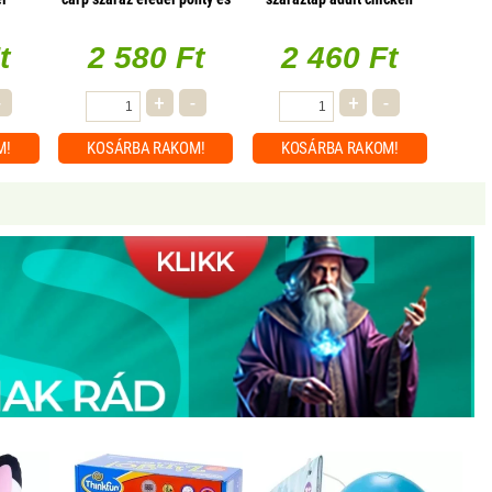
éla
pisztráng hússal macskák
csirke 340g
részére 400g
t
2 580 Ft
2 460 Ft
-
+
-
+
-
M!
KOSÁRBA
RAKOM!
KOSÁRBA
RAKOM!