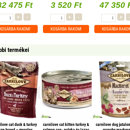
32 475 Ft
3 520 Ft
47 350 
+
-
+
-
+
KOSÁRBA
RAKOM!
KOSÁRBA
RAKOM!
KOSÁRBA
RAKO
bbi termékei
ilove cat duck & turkey
carnilove cat kitten turkey &
carnilove dog jutalo
rge breed – muscles,
salmon can- pulyka és lazac
crunchy mackere