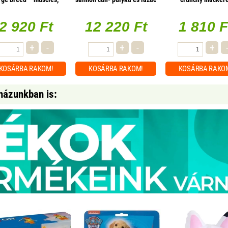
ones, joints kacsa és
hússal konzerv 100g, 12
raspberries makr
pulyka hússal 400g
db/csomag
málnával 200g
2 920 Ft
12 220 Ft
1 810 F
+
-
+
-
+
KOSÁRBA
RAKOM!
KOSÁRBA
RAKOM!
KOSÁRBA
RAKO
házunkban is: