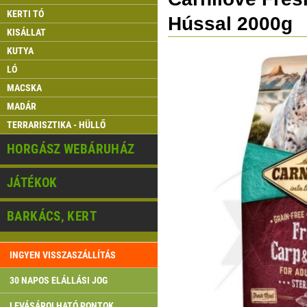
KERTI TÓ
Hússal 2000g
KISÁLLAT
KUTYA
LÓ
MACSKA
MADÁR
TERRARISZTIKA - HÜLLŐ
HORGÁSZ WEBÁRUHÁZ
JÁTÉKOK
BARKÁCS, KERT
INGYEN VISSZASZÁLLÍTÁS
30 NAPOS ELÁLLÁSI JOG
LEVÁSÁROLHATÓ PONTOK