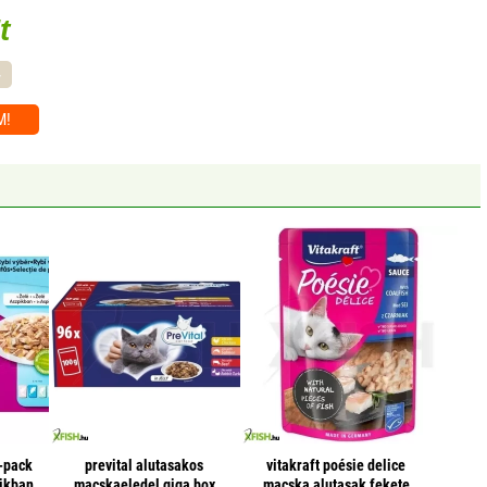
t
-
M!
-pack
prevital alutasakos
vitakraft poésie delice
pikban
macskaeledel giga box
macska alutasak fekete