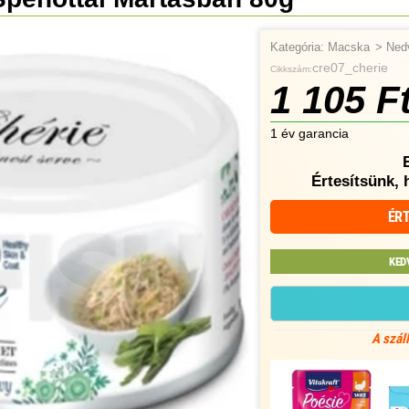
Kategória:
Macska
>
Ned
cre07_cherie
Cikkszám:
1 105 F
1 év garancia
Értesítsünk, 
ÉRT
KED
A szál