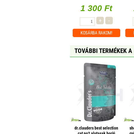
1 300 Ft
+
-
KOSÁRBA
RAKOM!
TOVÁBBI TERMÉKEK A
dr.clauders best selection
sh
cat no2 alutasak borjú
cu