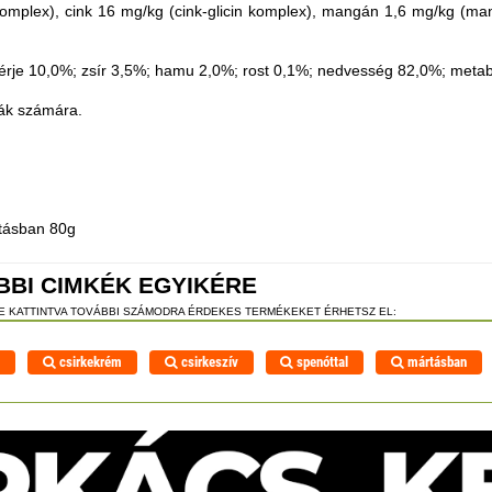
komplex), cink 16 mg/kg (cink-glicin komplex), mangán 1,6 mg/kg (mang
hérje 10,0%; zsír 3,5%; hamu 2,0%; rost 0,1%; nedvesség 82,0%; metabo
kák számára.
rtásban 80g
BBI CIMKÉK EGYIKÉRE
RE KATTINTVA TOVÁBBI SZÁMODRA ÉRDEKES TERMÉKEKET ÉRHETSZ EL:
l
csirkekrém
csirkeszív
spenóttal
mártásban