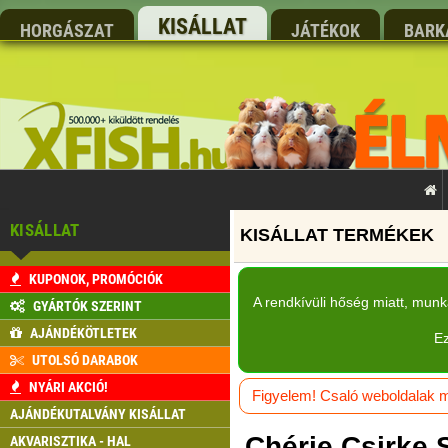
KISÁLLAT
HORGÁSZAT
JÁTÉKOK
BARK
KISÁLLAT
KUPONOK, PROMÓCIÓK
A rendkívüli hőség miatt, mun
GYÁRTÓK SZERINT
AJÁNDÉKÖTLETEK
Ez
UTOLSÓ DARABOK
NYÁRI AKCIÓ!
Figyelem! Csaló weboldalak má
AJÁNDÉKUTALVÁNY KISÁLLAT
Chérie Csirke 
AKVARISZTIKA - HAL