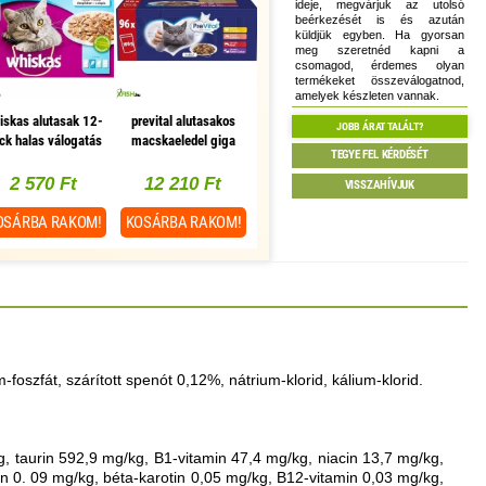
ideje, megvárjuk az utolsó
beérkezését is és azután
küldjük egyben. Ha gyorsan
meg szeretnéd kapni a
csomagod, érdemes olyan
termékeket összeválogatnod,
amelyek készleten vannak.
iskas alutasak 12-
prevital alutasakos
JOBB ÁRAT TALÁLT?
ck halas válogatás
macskaeledel giga
TEGYE FEL KÉRDÉSÉT
szpikban 12x85g
box 96x100g
multipack
2 570 Ft
12 210 Ft
VISSZAHÍVJUK
OSÁRBA
RAKOM!
KOSÁRBA
RAKOM!
-foszfát, szárított spenót 0,12%, nátrium-klorid, kálium-klorid.
g, taurin 592,9 mg/kg, B1-vitamin 47,4 mg/kg, niacin 13,7 mg/kg,
in 0. 09 mg/kg, béta-karotin 0,05 mg/kg, B12-vitamin 0,03 mg/kg,