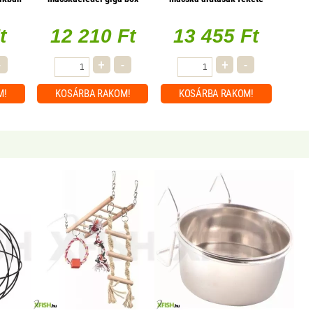
k
96x100g
tőkehal 85g, 1 db/csomag
t
12 210 Ft
13 455 Ft
-
+
-
+
-
M!
KOSÁRBA
RAKOM!
KOSÁRBA
RAKOM!