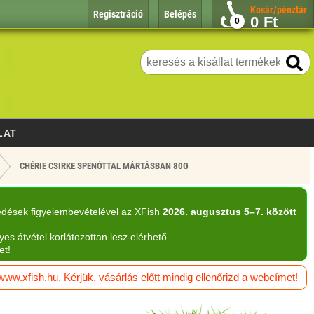
Kosár/pénztár
Regisztráció
Belépés
0
Ft
0
LAT
CHÉRIE CSIRKE SPENÓTTAL MÁRTÁSBAN 80G
edések figyelembevételével az XFish
2026. augusztus 5–7. között
yes átvétel korlátozottan lesz elérhető.
et!
w.xfish.hu. Kérjük, vásárlás előtt mindig ellenőrizd a webcímet!