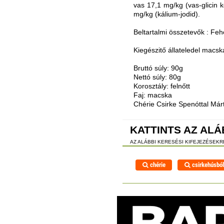
vas 17,1 mg/kg (vas-glicin 
mg/kg (kálium-jodid).
Beltartalmi összetevők : Fe
Kiegészitő állateledel macs
Bruttó súly: 90g
Nettó súly: 80g
Korosztály: felnőtt
Faj: macska
Chérie Csirke Spenóttal Má
KATTINTS AZ ALÁ
AZ ALÁBBI KERESÉSI KIFEJEZÉSEK
chérie
csirkehúsbó