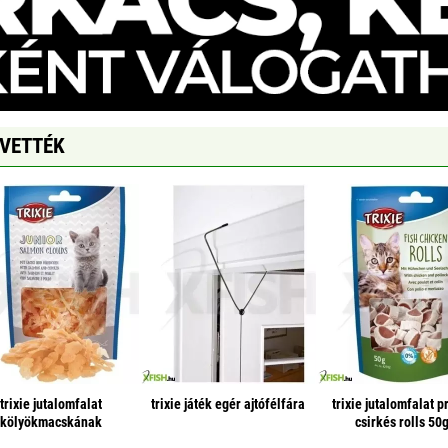
GVETTÉK
trixie jutalomfalat
trixie játék egér ajtófélfára
trixie jutalomfalat 
kölyökmacskának
csirkés rolls 50
lazacfelhők 40g