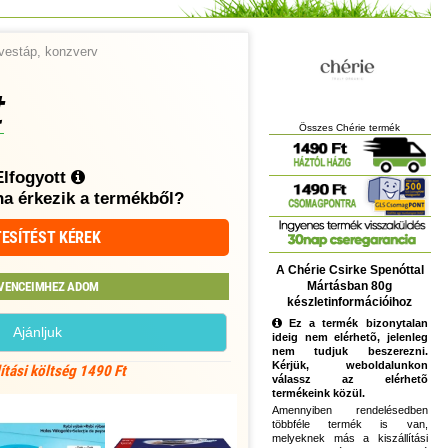
vestáp, konzverv
t
Összes Chérie termék
Elfogyott
ha érkezik a termékből?
ESÍTÉST KÉREK
A Chérie Csirke Spenóttal
Mártásban 80g
VENCEIMHEZ ADOM
készletinformációihoz
Ez a termék bizonytalan
Ajánljuk
ideig nem elérhetõ, jelenleg
nem tudjuk beszerezni.
Kérjük, weboldalunkon
lítási költség 1490 Ft
válassz az elérhetõ
termékeink közül.
Amennyiben rendelésedben
többféle termék is van,
melyeknek más a kiszállítási