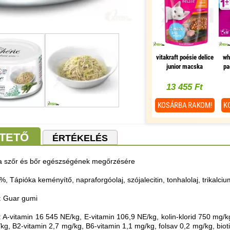
vitakraft poésie delice
wh
junior macska
pa
alutasak pulyka 85g,
a
1 db/csomag
13 455 Ft
KOSÁRBA
RAKOM!
K
TETŐ
ÉRTÉKELÉS
a szőr és bőr egészségének megőrzésére
%, Tápióka keményítő, napraforgóolaj, szójalecitin, tonhalolaj, trikalcium
: Guar gumi
 A-vitamin 16 545 NE/kg, E-vitamin 106,9 NE/kg, kolin-klorid 750 mg/k
g, B2-vitamin 2,7 mg/kg, B6-vitamin 1,1 mg/kg, folsav 0,2 mg/kg, biot