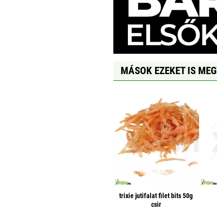
MÁSOK EZEKET IS ME
trixie jutifalat filet bits 50g
csir