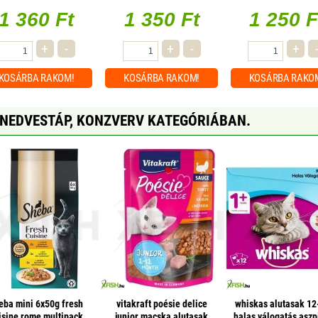
1 360 Ft
1 350 Ft
1 250 F
+
-
+
-
+
KOSÁRBA
RAKOM!
KOSÁRBA
RAKOM!
KOSÁRBA
RAKO
 NEDVESTÁP, KONZVERV KATEGÓRIÁBAN.
eba mini 6x50g fresh
vitakraft poésie delice
whiskas alutasak 12
isine rome multipack
junior macska alutasak
halas válogatás asz