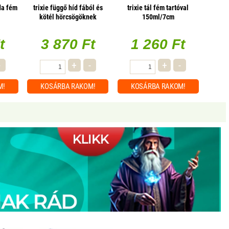
bda fém
trixie függő híd fából és
trixie tál fém tartóval
kötél hörcsögöknek
150ml/7cm
29×25×9cm
t
3 870 Ft
1 260 Ft
-
+
-
+
-
M!
KOSÁRBA
RAKOM!
KOSÁRBA
RAKOM!