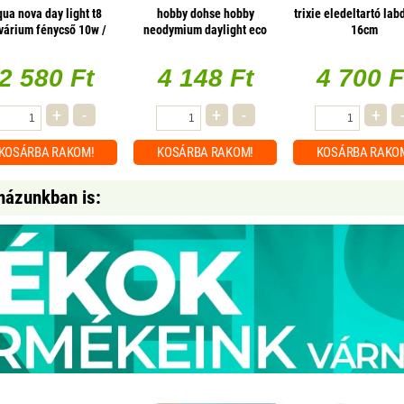
qua nova day light t8
hobby dohse hobby
trixie eledeltartó la
várium fénycső 10w /
neodymium daylight eco
16cm
330mm
melegítő uva terrárium izzó
- 42w e27
2 580 Ft
4 148 Ft
4 700 F
+
-
+
-
+
KOSÁRBA
RAKOM!
KOSÁRBA
RAKOM!
KOSÁRBA
RAKO
házunkban is: