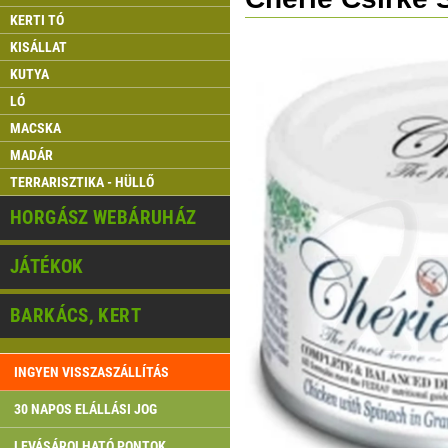
KERTI TÓ
KISÁLLAT
KUTYA
LÓ
MACSKA
MADÁR
TERRARISZTIKA - HÜLLŐ
HORGÁSZ WEBÁRUHÁZ
JÁTÉKOK
BARKÁCS, KERT
INGYEN VISSZASZÁLLÍTÁS
30 NAPOS ELÁLLÁSI JOG
LEVÁSÁROLHATÓ PONTOK