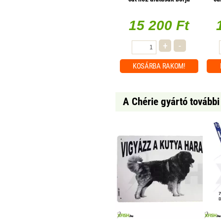
almával - mono protein 85g
1 db/csomag
15 200 Ft
+
-
KOSÁRBA
RAKOM!
A Chérie gyártó további