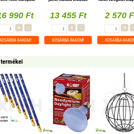
pulyka 85g, 1 db/csomag
12x85g multipac
16 990 Ft
13 455 Ft
2 570 F
+
-
+
-
+
KOSÁRBA
RAKOM!
KOSÁRBA
RAKOM!
KOSÁRBA
RAKO
 termékei