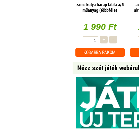
zams kutya harap tábla a/5
a
műanyag (többféle)
ak
1 990 Ft
+
-
KOSÁRBA
RAKOM!
Nézz szét játék webáru