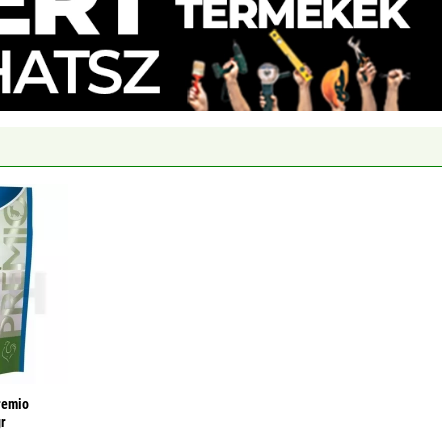
premio
gr