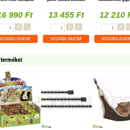
pulyka 85g, 1 db/csomag
96x100g
16 990 Ft
13 455 Ft
12 210 
+
-
+
-
+
KOSÁRBA
RAKOM!
KOSÁRBA
RAKOM!
KOSÁRBA
RAKO
 termékei