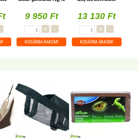
db/csomag
mártásban 4x85g multipack,
13 db/csomag
Ft
9 950 Ft
13 130 Ft
-
+
-
+
-
M!
KOSÁRBA
RAKOM!
KOSÁRBA
RAKOM!