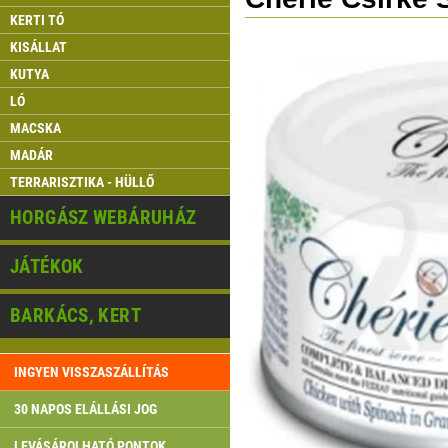
KERTI TÓ
KISÁLLAT
KUTYA
LÓ
MACSKA
MADÁR
TERRARISZTIKA - HÜLLŐ
HORGÁSZ WEBÁRUHÁZ
JÁTÉKOK
BARKÁCS, KERT
INGYEN VISSZASZÁLLÍTÁS
30 NAPOS ELÁLLÁSI JOG
LEVÁSÁROLHATÓ PONTOK