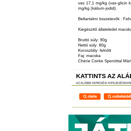
vas 17,1 mg/kg (vas-glicin 
mg/kg (kálium-jodid).
Beltartalmi összetevők : Fe
Kiegészitő állateledel macs
Bruttó súly: 90g
Nettó súly: 80g
Korosztály: felnőtt
Faj: macska
Chérie Csirke Spenóttal Má
KATTINTS AZ ALÁ
AZ ALÁBBI KERESÉSI KIFEJEZÉSEK
chérie
csirkehúsbó