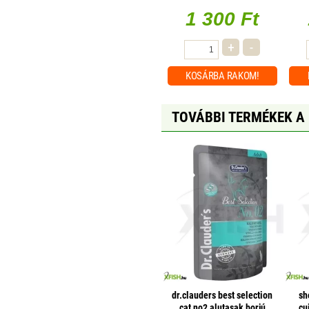
1 300 Ft
+
-
KOSÁRBA
RAKOM!
TOVÁBBI TERMÉKEK A
dr.clauders best selection
sh
cat no2 alutasak borjú
cu