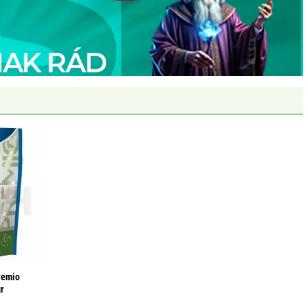
premio
gr