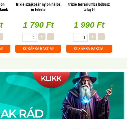
lon
trixie szájkosár nylon hálós
trixie terráriumba kókusz
öknek
m fekete
talaj 9l
8×18cm
t
1 790 Ft
1 990 Ft
-
+
-
+
-
M!
KOSÁRBA
RAKOM!
KOSÁRBA
RAKOM!