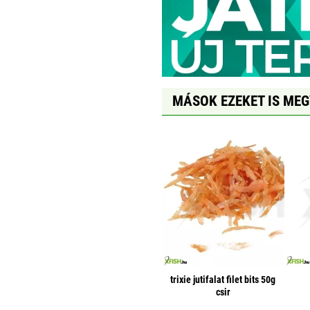
MÁSOK EZEKET IS ME
trixie jutifalat filet bits 50g
csir