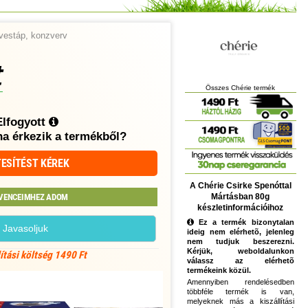
vestáp, konzverv
t
Összes Chérie termék
Elfogyott
ha érkezik a termékből?
ESÍTÉST KÉREK
A Chérie Csirke Spenóttal
Mártásban 80g
VENCEIMHEZ ADOM
készletinformációihoz
Ez a termék bizonytalan
Javasoljuk
ideig nem elérhetõ, jelenleg
nem tudjuk beszerezni.
Kérjük, weboldalunkon
lítási költség 1490 Ft
válassz az elérhetõ
termékeink közül.
Amennyiben rendelésedben
többféle termék is van,
melyeknek más a kiszállítási