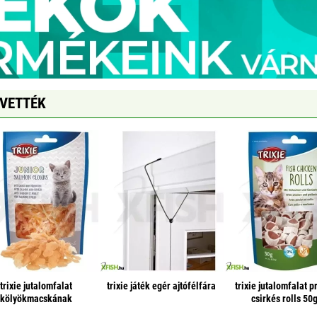
GVETTÉK
trixie jutalomfalat
trixie játék egér ajtófélfára
trixie jutalomfalat 
kölyökmacskának
csirkés rolls 50
lazacfelhők 40g