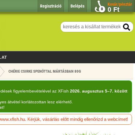
Kosár/pénztár
Regisztráció
Belépés
0
Ft
0
LAT
CHÉRIE CSIRKE SPENÓTTAL MÁRTÁSBAN 80G
edések figyelembevételével az XFish
2026. augusztus 5–7. között
yes átvétel korlátozottan lesz elérhető.
et!
w.xfish.hu. Kérjük, vásárlás előtt mindig ellenőrizd a webcímet!