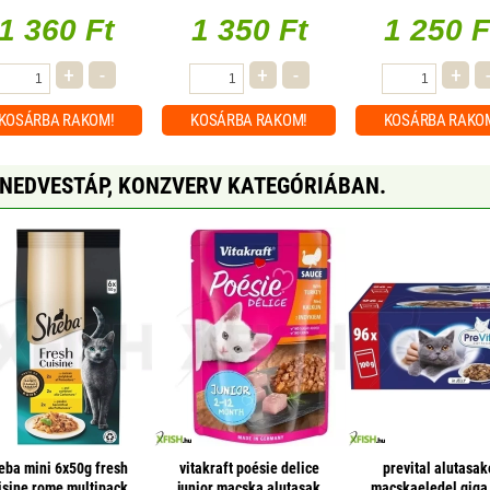
1 360 Ft
1 350 Ft
1 250 F
+
-
+
-
+
KOSÁRBA
RAKOM!
KOSÁRBA
RAKOM!
KOSÁRBA
RAKO
 NEDVESTÁP, KONZVERV KATEGÓRIÁBAN.
eba mini 6x50g fresh
vitakraft poésie delice
prevital alutasak
isine rome multipack
junior macska alutasak
macskaeledel giga