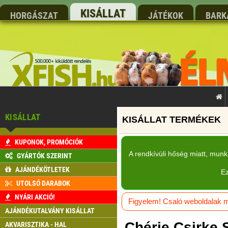
KISÁLLAT
HORGÁSZAT
JÁTÉKOK
BARK
KISÁLLAT
KUPONOK, PROMÓCIÓK
A rendkívüli hőség miatt, mun
GYÁRTÓK SZERINT
AJÁNDÉKÖTLETEK
Ez
UTOLSÓ DARABOK
NYÁRI AKCIÓ!
Figyelem! Csaló weboldalak má
AJÁNDÉKUTALVÁNY KISÁLLAT
Chérie Csirke 
AKVARISZTIKA - HAL