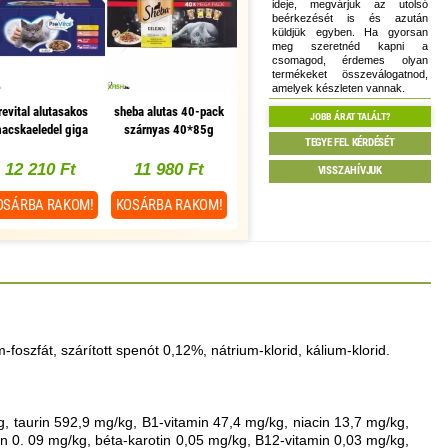
ideje, megvárjuk az utolsó
beérkezését is és azután
küldjük egyben. Ha gyorsan
meg szeretnéd kapni a
csomagod, érdemes olyan
termékeket összeválogatnod,
amelyek készleten vannak.
revital alutasakos
sheba alutas 40-pack
JOBB ÁRAT TALÁLT?
acskaeledel giga
szárnyas 40*85g
TEGYE FEL KÉRDÉSÉT
box 96x100g
multipack, 1
db/csomag
12 210 Ft
11 980 Ft
VISSZAHÍVJUK
OSÁRBA
RAKOM!
KOSÁRBA
RAKOM!
-foszfát, szárított spenót 0,12%, nátrium-klorid, kálium-klorid.
g, taurin 592,9 mg/kg, B1-vitamin 47,4 mg/kg, niacin 13,7 mg/kg,
in 0. 09 mg/kg, béta-karotin 0,05 mg/kg, B12-vitamin 0,03 mg/kg,