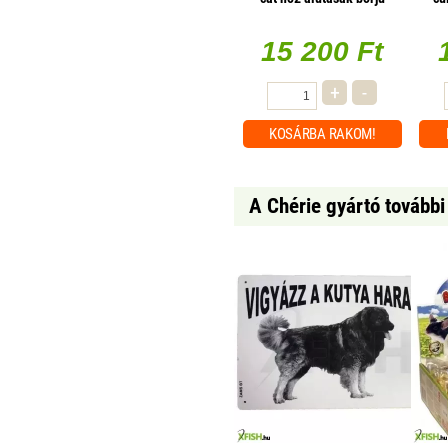
almával - mono protein 85g
1 db/csomag
15 200 Ft
+
-
KOSÁRBA
RAKOM!
A Chérie gyártó további