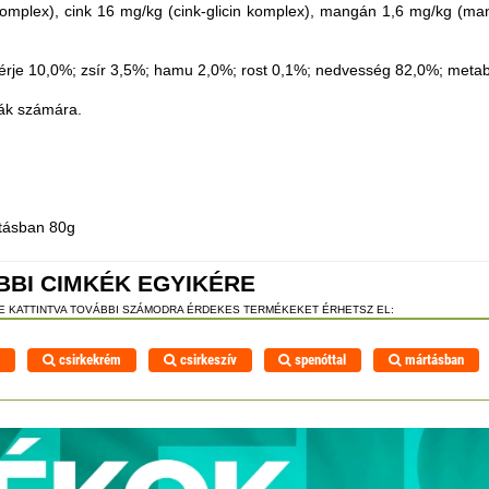
komplex), cink 16 mg/kg (cink-glicin komplex), mangán 1,6 mg/kg (mang
hérje 10,0%; zsír 3,5%; hamu 2,0%; rost 0,1%; nedvesség 82,0%; metabo
kák számára.
rtásban 80g
BBI CIMKÉK EGYIKÉRE
RE KATTINTVA TOVÁBBI SZÁMODRA ÉRDEKES TERMÉKEKET ÉRHETSZ EL:
l
csirkekrém
csirkeszív
spenóttal
mártásban