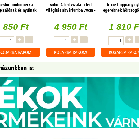
nestor bonbonierka
sobo t4-led vízalatti led
trixie függőágy ny
gcsálónak és nyúlnak
világítás akváriumba 78cm -
egereknek hörcsög
65gr
9w (color)
vegyes színekben 1
850 Ft
4 950 Ft
1 810 F
+
-
+
-
+
KOSÁRBA
RAKOM!
KOSÁRBA
RAKOM!
KOSÁRBA
RAKO
házunkban is: