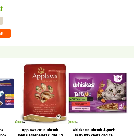
t
-
M!
os
applaws cat alutasak
whiskas alutasak 4-pack
 box
tonhal+garnélarák 70g, 12
tasty mix chefs choice