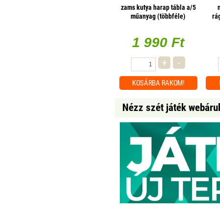
zams kutya harap tábla a/5
műanyag (többféle)
rá
1 990 Ft
+
-
KOSÁRBA
RAKOM!
Nézz szét játék webáru