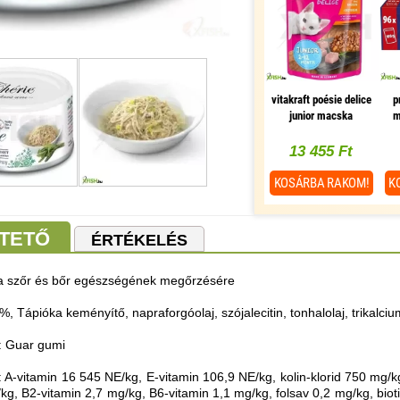
vitakraft poésie delice
p
junior macska
m
alutasak pulyka 85g,
1 db/csomag
13 455 Ft
KOSÁRBA
RAKOM!
K
TETŐ
ÉRTÉKELÉS
a szőr és bőr egészségének megőrzésére
%, Tápióka keményítő, napraforgóolaj, szójalecitin, tonhalolaj, trikalcium
: Guar gumi
 A-vitamin 16 545 NE/kg, E-vitamin 106,9 NE/kg, kolin-klorid 750 mg/k
g, B2-vitamin 2,7 mg/kg, B6-vitamin 1,1 mg/kg, folsav 0,2 mg/kg, biot