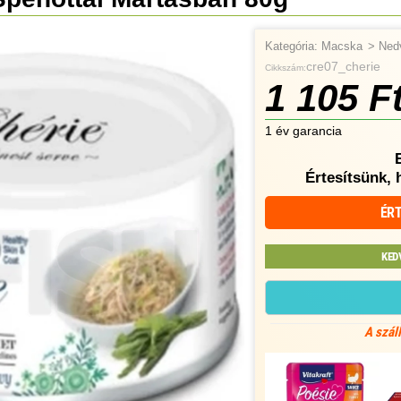
Kategória:
Macska
>
Ned
cre07_cherie
Cikkszám:
1 105 F
1 év garancia
Értesítsünk, 
ÉRT
KED
A szál