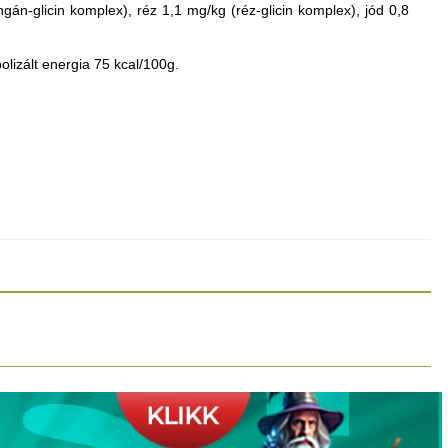
án-glicin komplex), réz 1,1 mg/kg (réz-glicin komplex), jód 0,8
lizált energia 75 kcal/100g.