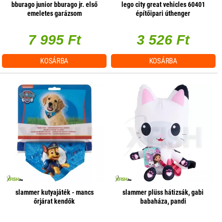
bburago junior bburago jr. első
lego city great vehicles 60401
emeletes garázsom
építőipari úthenger
7 995 Ft
3 526 Ft
KOSÁRBA
KOSÁRBA
slammer kutyajáték - mancs
slammer plüss hátizsák, gabi
őrjárat kendők
babaháza, pandi