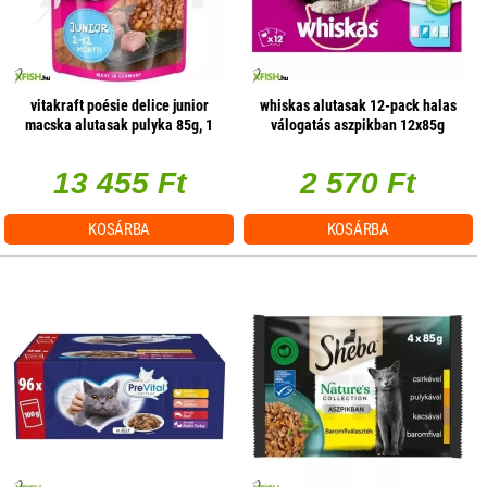
vitakraft poésie delice junior
whiskas alutasak 12-pack halas
macska alutasak pulyka 85g, 1
válogatás aszpikban 12x85g
db/csomag
multipack
13 455 Ft
2 570 Ft
KOSÁRBA
KOSÁRBA