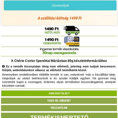
Javasoljuk
A szállítási költség 1490 Ft
A Chérie Csirke Spenóttal Mártásban 80g készletinformációihoz
Ez a termék bizonytalan ideig nem elérhetõ, jelenleg nem tudjuk beszerezni.
Kérjük, weboldalunkon válassz az elérhetõ termékeink közül.
Amennyiben rendelésedben többféle termék is van, melyeknek más a kiszállítási ideje,
megvárjuk az utolsó beérkezését is és azután küldjük egyben. Ha gyorsan meg
szeretnéd kapni a csomagod, érdemes olyan termékeket összeválogatnod, amelyek
készleten vannak.
JOBB ÁRAT TALÁLT?
TEGYE FEL KÉRDÉSÉT
VISSZAHÍVJUK
TERMÉKISMERTETŐ