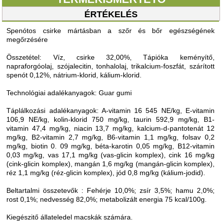
ÉRTÉKELÉS
Spenótos csirke mártásban a szőr és bőr egészségének
megőrzésére
Összetétel: Víz, csirke 32,00%, Tápióka keményítő,
napraforgóolaj, szójalecitin, tonhalolaj, trikalcium-foszfát, szárított
spenót 0,12%, nátrium-klorid, kálium-klorid.
Technológiai adalékanyagok: Guar gumi
Táplálkozási adalékanyagok: A-vitamin 16 545 NE/kg, E-vitamin
106,9 NE/kg, kolin-klorid 750 mg/kg, taurin 592,9 mg/kg, B1-
vitamin 47,4 mg/kg, niacin 13,7 mg/kg, kalcium-d-pantotenát 12
mg/kg, B2-vitamin 2,7 mg/kg, B6-vitamin 1,1 mg/kg, folsav 0,2
mg/kg, biotin 0. 09 mg/kg, béta-karotin 0,05 mg/kg, B12-vitamin
0,03 mg/kg, vas 17,1 mg/kg (vas-glicin komplex), cink 16 mg/kg
(cink-glicin komplex), mangán 1,6 mg/kg (mangán-glicin komplex),
réz 1,1 mg/kg (réz-glicin komplex), jód 0,8 mg/kg (kálium-jodid).
Beltartalmi összetevők : Fehérje 10,0%; zsír 3,5%; hamu 2,0%;
rost 0,1%; nedvesség 82,0%; metabolizált energia 75 kcal/100g.
Kiegészitő állateledel macskák számára.