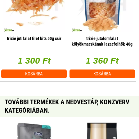
trixie jutifalat filet bits 50g csir
trixie jutalomfalat
kölyökmacskának lazacfelhők 40g
1 300 Ft
1 360 Ft
KOSÁRBA
KOSÁRBA
TOVÁBBI TERMÉKEK A NEDVESTÁP, KONZVERV
KATEGÓRIÁBAN.