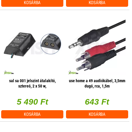
KOSÁRBA
KOSÁRBA
sal sa 001 jelszint átalakító,
use home a 49 audiókábel, 3,5mm
sztereó, 2 x 50 w,
dugó, rca, 1,5m
hangerőszabályzás csatornánként
5 490 Ft
643 Ft
KOSÁRBA
KOSÁRBA