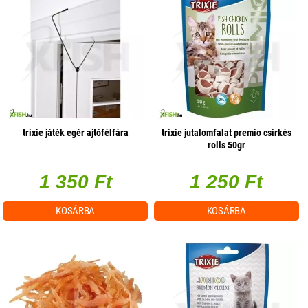
trixie játék egér ajtófélfára
trixie jutalomfalat premio csirkés
rolls 50gr
1 350 Ft
1 250 Ft
KOSÁRBA
KOSÁRBA