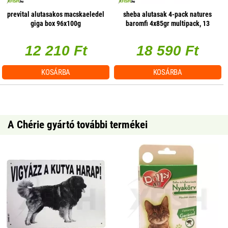
prevital alutasakos macskaeledel
sheba alutasak 4-pack natures
giga box 96x100g
baromfi 4x85gr multipack, 13
db/csomag
12 210 Ft
18 590 Ft
KOSÁRBA
KOSÁRBA
A Chérie gyártó további termékei