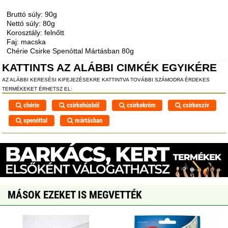
Bruttó súly: 90g
Nettó súly: 80g
Korosztály: felnőtt
Faj: macska
Chérie Csirke Spenóttal Mártásban 80g
KATTINTS AZ ALÁBBI CIMKÉK EGYIKÉRE
AZ ALÁBBI KERESÉSI KIFEJEZÉSEKRE KATTINTVA TOVÁBBI SZÁMODRA ÉRDEKES
TERMÉKEKET ÉRHETSZ EL:
chérie
csirkehúsból
csirkekrém
csirkeszív
spenóttal
mártásban
MÁSOK EZEKET IS MEGVETTÉK