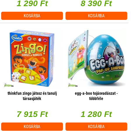
1 290 Ft
8 390 Ft
KOSÁRBA
KOSÁRBA
thinkfun zingo játssz és tanulj
egg-a-boo tojásvadászat -
társasjáték
többféle
7 915 Ft
1 280 Ft
KOSÁRBA
KOSÁRBA