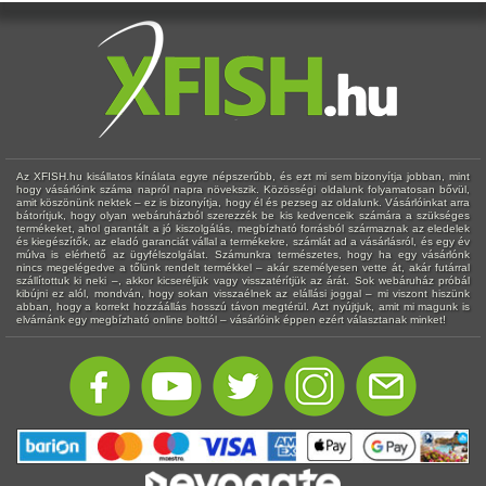
Az XFISH.hu kisállatos kínálata egyre népszerűbb, és ezt mi sem bizonyítja jobban, mint
hogy vásárlóink száma napról napra növekszik. Közösségi oldalunk folyamatosan bővül,
amit köszönünk nektek – ez is bizonyítja, hogy él és pezseg az oldalunk. Vásárlóinkat arra
bátorítjuk, hogy olyan webáruházból szerezzék be kis kedvenceik számára a szükséges
termékeket, ahol garantált a jó kiszolgálás, megbízható forrásból származnak az eledelek
és kiegészítők, az eladó garanciát vállal a termékekre, számlát ad a vásárlásról, és egy év
múlva is elérhető az ügyfélszolgálat. Számunkra természetes, hogy ha egy vásárlónk
nincs megelégedve a tőlünk rendelt termékkel – akár személyesen vette át, akár futárral
szállítottuk ki neki –, akkor kicseréljük vagy visszatérítjük az árát. Sok webáruház próbál
kibújni ez alól, mondván, hogy sokan visszaélnek az elállási joggal – mi viszont hiszünk
abban, hogy a korrekt hozzáállás hosszú távon megtérül. Azt nyújtjuk, amit mi magunk is
elvárnánk egy megbízható online bolttól – vásárlóink éppen ezért választanak minket!