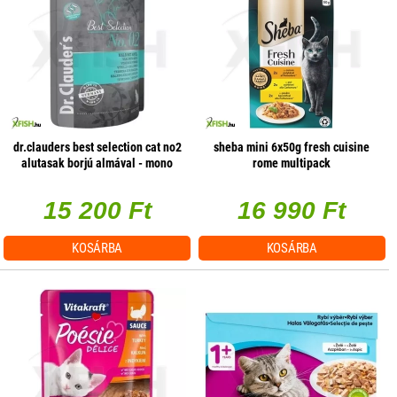
dr.clauders best selection cat no2
sheba mini 6x50g fresh cuisine
alutasak borjú almával - mono
rome multipack
protein 85g 1 db/csomag
15 200 Ft
16 990 Ft
KOSÁRBA
KOSÁRBA