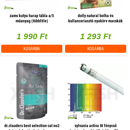
zams kutya harap tábla a/5
dolly natural bolha és
műanyag (többféle)
kullancsriasztó nyakörv macskák
részére fehér 43cm
1 990 Ft
1 293 Ft
KOSÁRBA
KOSÁRBA
dr.clauders best selection cat no2
sylvania activa t8 fénycső