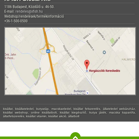
1186 Budapest, Közdűlő u. 46-50.
E-mail:
rendeles@xfish.hu
Webshop/rendelések/termékinformáció
+36-1-500-0500
kisállat, kisállateledel, kutyatáp, macskaeledel, kisállat felszerelés, állateledel webáruház,
kisállat webshop, online kisállatbolt, kisállat kiegészítő, kutya játék, macska kaparófa,
állatfelszerelés, kisállat vitamin, kisállat akció, állatbolt