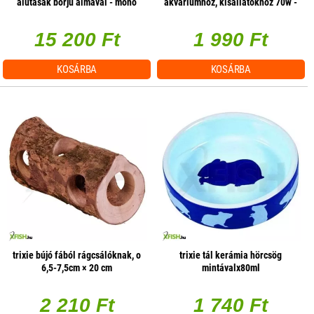
alutasak borjú almával - mono
akváriumhoz, kisállatokhoz 70w -
protein 85g 1 db/csomag
1800mm
15 200 Ft
1 990 Ft
KOSÁRBA
KOSÁRBA
trixie bújó fából rágcsálóknak, o
trixie tál kerámia hörcsög
6,5-7,5cm × 20 cm
mintávalx80ml
2 210 Ft
1 740 Ft