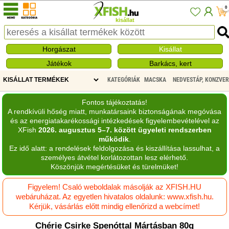
0
kisállat
Horgászat
Kisállat
Játékok
Barkács, kert
KATEGÓRIÁK
MACSKA
NEDVESTÁP, KONZVE
Fontos tájékoztatás!
A rendkívüli hőség miatt, munkatársaink biztonságának megóvása
és az energiatakarékossági intézkedések figyelembevételével az
XFish
2026. augusztus 5–7. között ügyeleti rendszerben
működik
.
Ez idő alatt: a rendelések feldolgozása és kiszállítása lassulhat, a
személyes átvétel korlátozottan lesz elérhető.
Köszönjük megértésüket és türelmüket!
Figyelem! Csaló weboldalak másolják az XFISH.HU
webáruházat. Az egyetlen hivatalos oldalunk: www.xfish.hu.
Kérjük, vásárlás előtt mindig ellenőrizd a webcímet!
Chérie Csirke Spenóttal Mártásban 80g