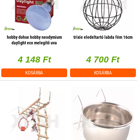
hobby dohse hobby neodymium
trixie eledeltartó labda fém 16cm
daylight eco melegítő uva
terrárium izzó - 42w e27
4 148 Ft
4 700 Ft
KOSÁRBA
KOSÁRBA