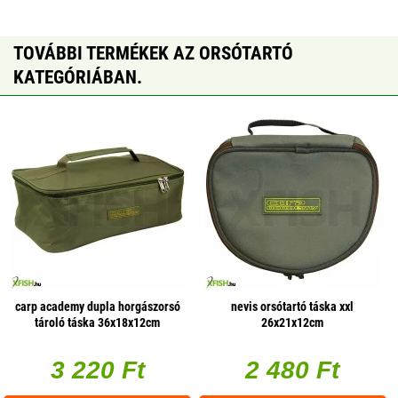
TOVÁBBI TERMÉKEK AZ ORSÓTARTÓ
KATEGÓRIÁBAN.
carp academy dupla horgászorsó
nevis orsótartó táska xxl
tároló táska 36x18x12cm
26x21x12cm
3 220 Ft
2 480 Ft