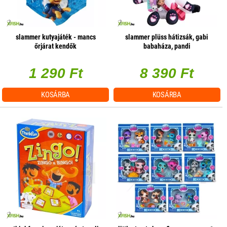
slammer kutyajáték - mancs
slammer plüss hátizsák, gabi
őrjárat kendők
babaháza, pandi
1 290 Ft
8 390 Ft
KOSÁRBA
KOSÁRBA