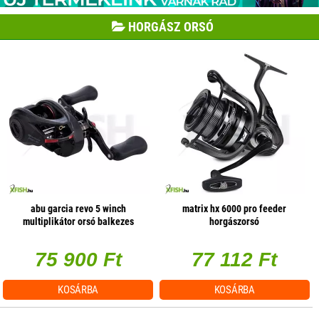
HORGÁSZ ORSÓ
abu garcia revo 5 winch
matrix hx 6000 pro feeder
multiplikátor orsó balkezes
horgászorsó
75 900 Ft
77 112 Ft
KOSÁRBA
KOSÁRBA