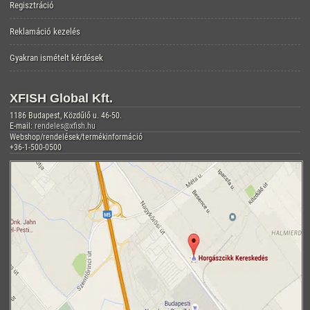
Regisztráció
Reklamáció kezelés
Gyakran ismételt kérdések
XFISH Global Kft.
1186 Budapest, Közdűlő u. 46-50.
E-mail:
rendeles@xfish.hu
Webshop/rendelések/termékinformáció
+36-1-500-0500