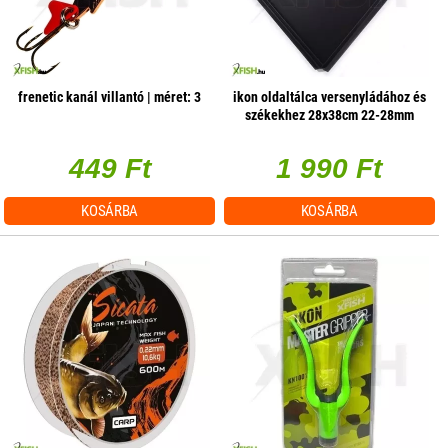
frenetic kanál villantó | méret: 3
ikon oldaltálca versenyládához és
székekhez 28x38cm 22-28mm
lábhoz
449 Ft
1 990 Ft
KOSÁRBA
KOSÁRBA