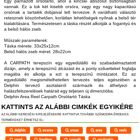
Egy párnázott orsótartó, ahol a kincsei abszolút biztonságban
vannak. Ez a tok két kisebb orsóra, vagy egy nagy kapacitású
orsónak a tartalék dobjaival lett tervezve. A variálható választó
retesznek köszönhetően, korlátlan lehetőségek nyílnak a belső tér
kialakítására. Természetesen a táska részét alkotják a fogantyú és
a belső hálós zseb.
Műszaki paraméterek:
Táska mérete: 33x25x12cm
Belső hálós zseb méret: 28x22cm
A CARPATH terepszín egy egyedülálló és szabadalmaztatott
dizájn, amely a terepszínű álcázást és a ponty sziluetteket foglalja
magába és alkotja a ezt a terepszínű mintázatot. Ez az
egyedülálló megismételhetetlen tervezés teljes egészében a
Delphin tervező asztalairól származik és áthelyezi a
halászfelszerelések határait egy teljesen új dimenzióba.
Delphin Area Reel Carpath Orsótartó Táska
KATTINTS AZ ALÁBBI CIMKÉK EGYIKÉRE
AZ ALÁBBI KERESÉSI KIFEJEZÉSEKRE KATTINTVA TOVÁBBI SZÁMODRA ÉRDEKES
TERMÉKEKET ÉRHETSZ EL:
delphin
evarea
areax
area
reels
oreel
freeliner
carpath
orsótartós