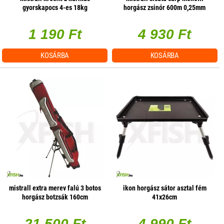
gyorskapocs 4-es 18kg
horgász zsinór 600m 0,25mm
10db/csomag
12,8kg
1 190 Ft
4 930 Ft
KOSÁRBA
KOSÁRBA
mistrall extra merev falú 3 botos
ikon horgász sátor asztal fém
horgász botzsák 160cm
41x26cm
21 500 Ft
4 990 Ft