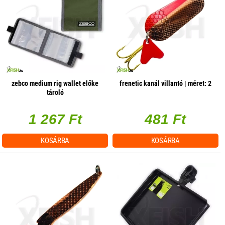
zebco medium rig wallet előke
frenetic kanál villantó | méret: 2
tároló
1 267 Ft
481 Ft
KOSÁRBA
KOSÁRBA