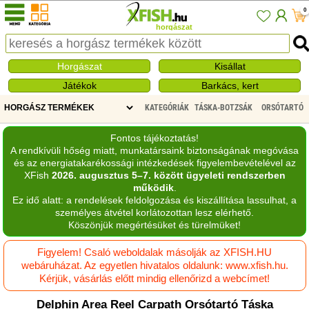
0
horgászat
Horgászat
Kisállat
Játékok
Barkács, kert
KATEGÓRIÁK
TÁSKA-BOTZSÁK
ORSÓTARTÓ
Fontos tájékoztatás!
A rendkívüli hőség miatt, munkatársaink biztonságának megóvása
és az energiatakarékossági intézkedések figyelembevételével az
XFish
2026. augusztus 5–7. között ügyeleti rendszerben
működik
.
Ez idő alatt: a rendelések feldolgozása és kiszállítása lassulhat, a
személyes átvétel korlátozottan lesz elérhető.
Köszönjük megértésüket és türelmüket!
Figyelem! Csaló weboldalak másolják az XFISH.HU
webáruházat. Az egyetlen hivatalos oldalunk: www.xfish.hu.
Kérjük, vásárlás előtt mindig ellenőrizd a webcímet!
Delphin Area Reel Carpath Orsótartó Táska