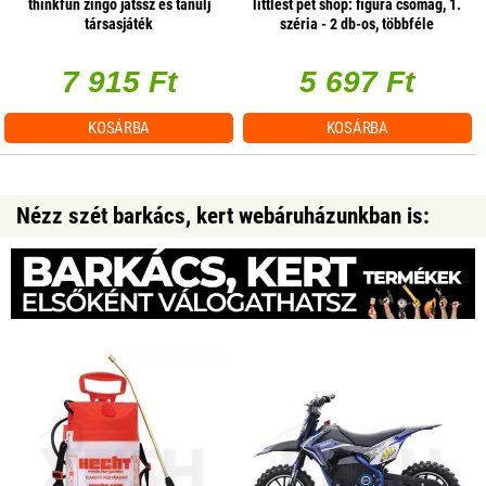
thinkfun zingo játssz és tanulj
littlest pet shop: figura csomag, 1.
társasjáték
széria - 2 db-os, többféle
7 915 Ft
5 697 Ft
KOSÁRBA
KOSÁRBA
Nézz szét barkács, kert webáruházunkban is: