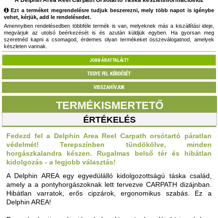
A Delphin Area Reel Carpath Orsótartó Táska készletinformációihoz
Ezt a terméket megrendelésre tudjuk beszerezni, mely több napot is igénybe
vehet, kérjük, add le rendelésedet.
Amennyiben rendelésedben többféle termék is van, melyeknek más a kiszállítási ideje,
megvárjuk az utolsó beérkezését is és azután küldjük egyben. Ha gyorsan meg
szeretnéd kapni a csomagod, érdemes olyan termékeket összeválogatnod, amelyek
készleten vannak.
JOBB ÁRAT TALÁLT?
TEGYE FEL KÉRDÉSÉT
VISSZAHÍVJUK
TERMÉKISMERTETŐ
ÉRTÉKELÉS
Fedezd fel a Delphin Area Reel Carpath orsótartó páratlan
védelmét! Terepszínben tündökölve, minden
horgászkalandra készen. Rugalmas belső tér és hibátlan
kidolgozás - a legjobb választás!
A Delphin AREA egy egyedülálló kidolgozottságú táska család,
amely a a pontyhorgászoknak lett tervezve CARPATH dizájnban.
Hibátlan varratok, erős cipzárok, ergonomikus szabás. Ez a
Delphin AREA!