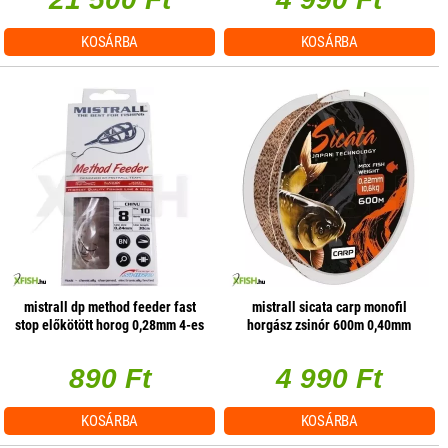
KOSÁRBA
KOSÁRBA
mistrall dp method feeder fast
mistrall sicata carp monofil
stop előkötött horog 0,28mm 4-es
horgász zsinór 600m 0,40mm
10db/csomag
26,5kg
890 Ft
4 990 Ft
KOSÁRBA
KOSÁRBA