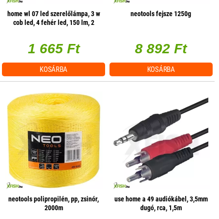
home wl 07 led szerelőlámpa, 3 w
neotools fejsze 1250g
cob led, 4 fehér led, 150 lm, 2
üzemmód, mágneses
1 665 Ft
8 892 Ft
KOSÁRBA
KOSÁRBA
neotools polipropilén, pp, zsinór,
use home a 49 audiókábel, 3,5mm
2000m
dugó, rca, 1,5m