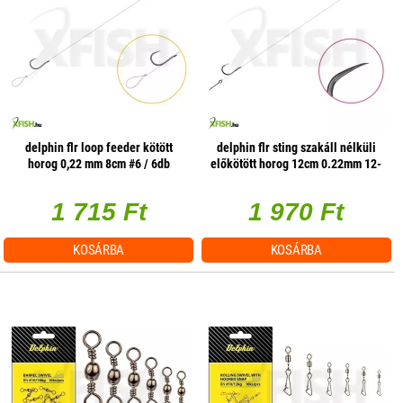
delphin flr loop feeder kötött
delphin flr sting szakáll nélküli
horog 0,22 mm 8cm #6 / 6db
előkötött horog 12cm 0.22mm 12-
es 5mm 6db/csomag
1 715 Ft
1 970 Ft
KOSÁRBA
KOSÁRBA