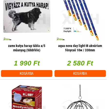
zams kutya harap tábla a/5
aqua nova day light t8 akvárium
műanyag (többféle)
fénycső 10w / 330mm
1 990 Ft
2 580 Ft
KOSÁRBA
KOSÁRBA