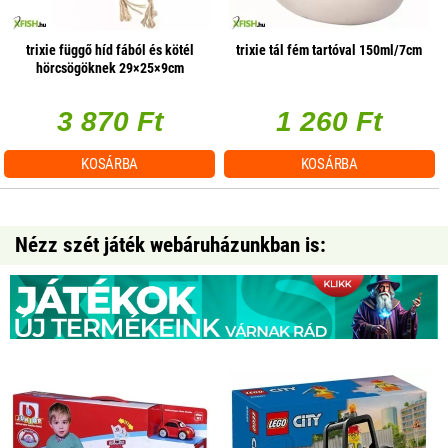
trixie függő híd fából és kötél
trixie tál fém tartóval 150ml/7cm
hörcsögöknek 29×25×9cm
3 870 Ft
1 260 Ft
KOSÁRBA
KOSÁRBA
Nézz szét játék webáruházunkban is: