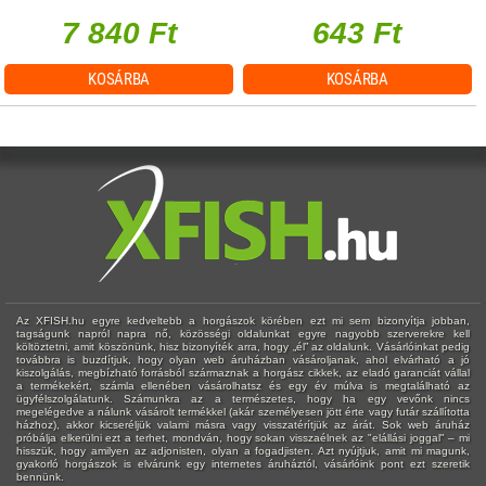
7 840 Ft
643 Ft
KOSÁRBA
KOSÁRBA
Az XFISH.hu egyre kedveltebb a horgászok körében ezt mi sem bizonyítja jobban,
tagságunk napról napra nő, közösségi oldalunkat egyre nagyobb szerverekre kell
költöztetni, amit köszönünk, hisz bizonyíték arra, hogy „él” az oldalunk. Vásárlóinkat pedig
továbbra is buzdítjuk, hogy olyan web áruházban vásároljanak, ahol elvárható a jó
kiszolgálás, megbízható forrásból származnak a horgász cikkek, az eladó garanciát vállal
a termékekért, számla ellenében vásárolhatsz és egy év múlva is megtalálható az
ügyfélszolgálatunk. Számunkra az a természetes, hogy ha egy vevőnk nincs
megelégedve a nálunk vásárolt termékkel (akár személyesen jött érte vagy futár szállította
házhoz), akkor kicseréljük valami másra vagy visszatérítjük az árát. Sok web áruház
próbálja elkerülni ezt a terhet, mondván, hogy sokan visszaélnek az "elállási joggal" – mi
hisszük, hogy amilyen az adjonisten, olyan a fogadjisten. Azt nyújtjuk, amit mi magunk,
gyakorló horgászok is elvárunk egy internetes áruháztól, vásárlóink pont ezt szeretik
bennünk.