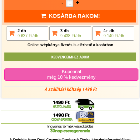
-
+
KOSÁRBA RAKOM!
2 db
3 db
4+ db
9 637 Ft/db
9 438 Ft/db
9 140 Ft/db
Online szépkártya fizetés is elérhető a kosárban
KEDVENCEIMHEZ ADOM
Kuponnal
még 10 % kedvezmény
A szállítási költség 1490 Ft