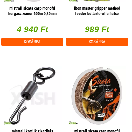
mistrall sicata carp monofil
ikon master gripper method
horgász zsinór 600m 0,30mm
feeder bottartó villa hátsó
17,8kg
4 940 Ft
989 Ft
KOSÁRBA
KOSÁRBA
mistrall kretlik z karikás
mistrall sicata carp monofil