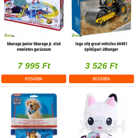
bburago junior bburago jr. első
lego city great vehicles 60401
emeletes garázsom
építőipari úthenger
7 995 Ft
3 526 Ft
KOSÁRBA
KOSÁRBA