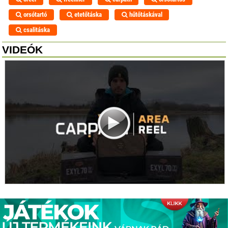
orsótartó
etetőtáska
hűtőtáskával
csalitáska
VIDEÓK