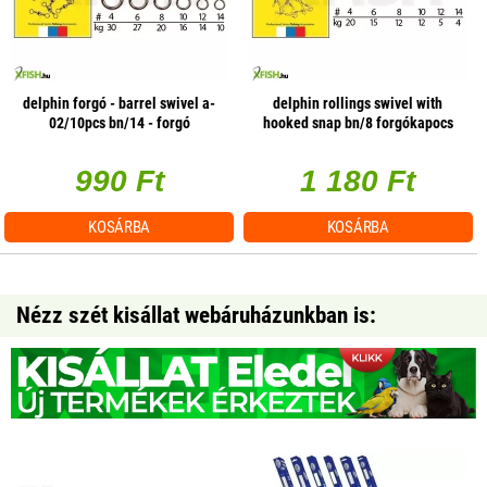
delphin forgó - barrel swivel a-
delphin rollings swivel with
02/10pcs bn/14 - forgó
hooked snap bn/8 forgókapocs
990 Ft
1 180 Ft
KOSÁRBA
KOSÁRBA
Nézz szét kisállat webáruházunkban is: