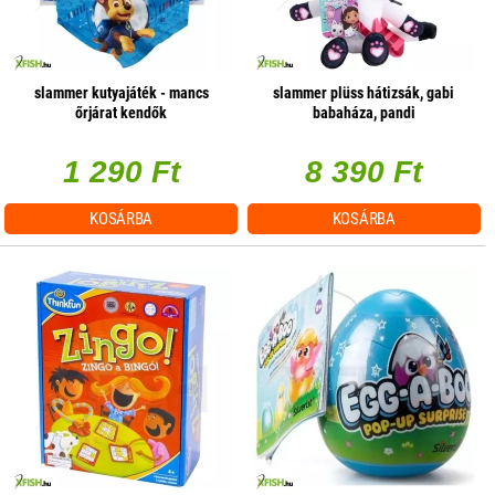
slammer kutyajáték - mancs
slammer plüss hátizsák, gabi
őrjárat kendők
babaháza, pandi
1 290 Ft
8 390 Ft
KOSÁRBA
KOSÁRBA