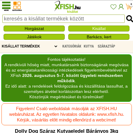
0
kisállat
Horgászat
Kisállat
Játékok
Barkács, kert
KATEGÓRIÁK
KUTYA
SZÁRAZTÁP
Fontos tájékoztatás!
A rendkívüli hőség miatt, munkatársaink biztonságának megóvása
és az energiatakarékossági intézkedések figyelembevételével az
XFish
2026. augusztus 5–7. között ügyeleti rendszerben
működik
.
Ez idő alatt: a rendelések feldolgozása és kiszállítása lassulhat, a
személyes átvétel korlátozottan lesz elérhető.
Köszönjük megértésüket és türelmüket!
Figyelem! Csaló weboldalak másolják az XFISH.HU
webáruházat. Az egyetlen hivatalos oldalunk: www.xfish.hu.
Kérjük, vásárlás előtt mindig ellenőrizd a webcímet!
Dolly Dog Száraz Kutyaeledel Bárányos 3kg