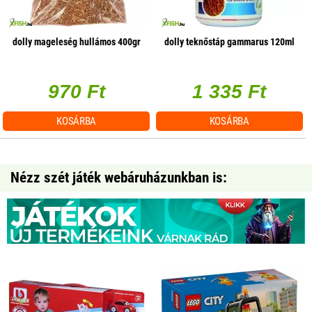
dolly mageleség hullámos 400gr
dolly teknőstáp gammarus 120ml
970 Ft
1 335 Ft
KOSÁRBA
KOSÁRBA
Nézz szét játék webáruházunkban is: