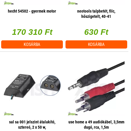
hecht 54502 - gyermek motor
neotools talpbetét, filc,
hőszigetelt, 40-41
170 310 Ft
630 Ft
KOSÁRBA
KOSÁRBA
sal sa 001 jelszint átalakító,
use home a 49 audiókábel, 3,5mm
sztereó, 2 x 50 w,
dugó, rca, 1,5m