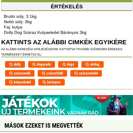
ÉRTÉKELÉS
Bruttó súly: 3.1kg
Nettó súly: 3kg
Faj: kutya
Dolly Dog Száraz Kutyaeledel Bárányos 3kg
KATTINTS AZ ALÁBBI CIMKÉK EGYIKÉRE
AZ ALÁBBI KERESÉSI KIFEJEZÉSEKRE KATTINTVA TOVÁBBI SZÁMODRA ÉRDEKES
TERMÉKEKET ÉRHETSZ EL:
dolly
dogorado
dogs
airdog
szárazerdő
szárazföldi
szárazeledel
kutyaeledel
bárányos
MÁSOK EZEKET IS MEGVETTÉK