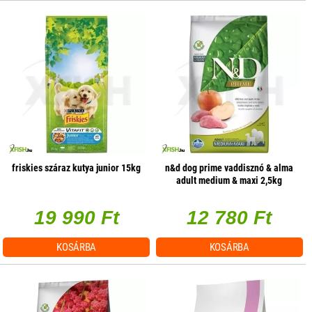
friskies száraz kutya junior 15kg
n&d dog prime vaddisznó & alma
adult medium & maxi 2,5kg
19 990 Ft
12 780 Ft
KOSÁRBA
KOSÁRBA