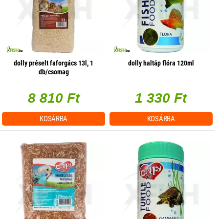
dolly préselt faforgács 13l, 1
dolly haltáp flóra 120ml
db/csomag
8 810 Ft
1 330 Ft
KOSÁRBA
KOSÁRBA