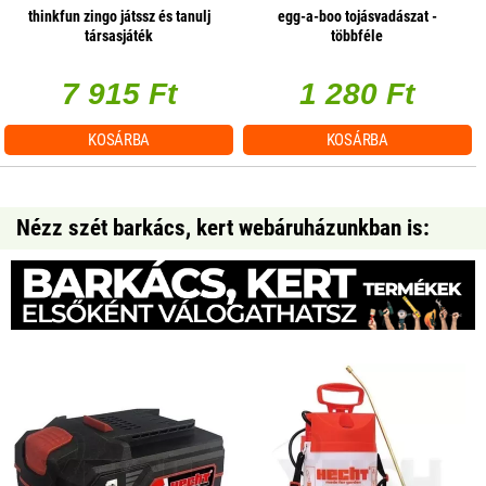
thinkfun zingo játssz és tanulj
egg-a-boo tojásvadászat -
társasjáték
többféle
7 915 Ft
1 280 Ft
KOSÁRBA
KOSÁRBA
Nézz szét barkács, kert webáruházunkban is: