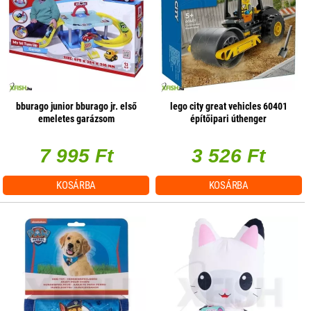
bburago junior bburago jr. első
lego city great vehicles 60401
emeletes garázsom
építőipari úthenger
7 995 Ft
3 526 Ft
KOSÁRBA
KOSÁRBA