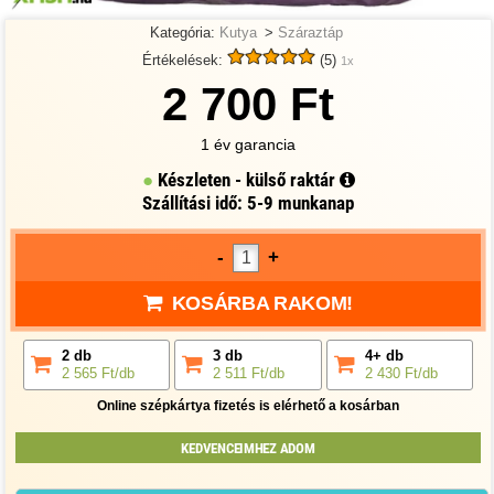
Kategória:
Kutya
>
Száraztáp
Értékelések:
(5)
1x
2 700 Ft
1 év garancia
Készleten - külső raktár
Szállítási idő: 5-9 munkanap
-
+
KOSÁRBA RAKOM!
2 db
3 db
4+ db
2 565 Ft/db
2 511 Ft/db
2 430 Ft/db
Online szépkártya fizetés is elérhető a kosárban
KEDVENCEIMHEZ ADOM