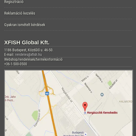
Regisztráció
Reklamáció kezelés
Gyakran ismételt kérdések
XFISH Global Kft.
1186 Budapest, Közdűlő u. 46-50.
E-mail:
rendeles@xfish.hu
Webshop/rendelések/termékinformáció
+36-1-500-0500