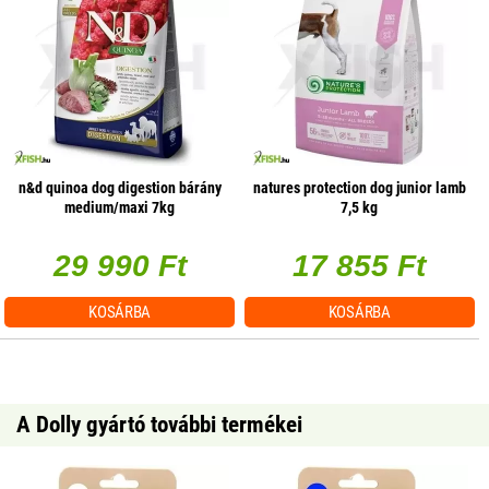
n&d quinoa dog digestion bárány
natures protection dog junior lamb
medium/maxi 7kg
7,5 kg
29 990 Ft
17 855 Ft
KOSÁRBA
KOSÁRBA
A Dolly gyártó további termékei