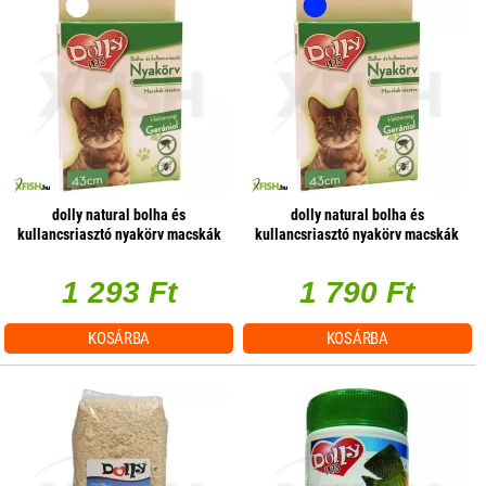
dolly natural bolha és
dolly natural bolha és
kullancsriasztó nyakörv macskák
kullancsriasztó nyakörv macskák
részére fehér 43cm
részére kék 43cm
1 293 Ft
1 790 Ft
KOSÁRBA
KOSÁRBA