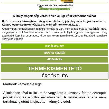
A Dolly Mageleség Vörös Köles 400gr készletinformációihoz
Ez a termék bizonytalan ideig nem elérhetõ, jelenleg nem tudjuk beszerezni.
Kérjük, weboldalunkon válassz az elérhetõ termékeink közül.
Amennyiben rendelésedben többféle termék is van, melyeknek más a kiszállítási ideje,
megvárjuk az utolsó beérkezését is és azután küldjük egyben. Ha gyorsan meg
szeretnéd kapni a csomagod, érdemes olyan termékeket összeválogatnod, amelyek
készleten vannak.
JOBB ÁRAT TALÁLT?
TEGYE FEL KÉRDÉSÉT
VISSZAHÍVJUK
TERMÉKISMERTETŐ
ÉRTÉKELÉS
Madarak kedvelt elesége
A kölesben lévő szilícium és vegyülete a kovasav fontos szerepet
játszik csőr és a tollak erősítésében. A benne lévő fehérje nem
tartalmaz glutént kifejezetten könnyű eledel.