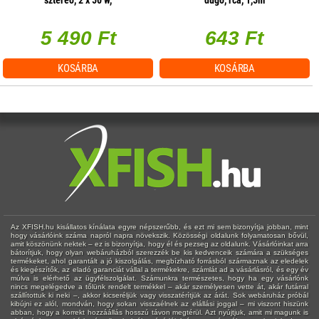
sztereó, 2 x 50 w,
dugó, rca, 1,5m
hangerőszabályzás csatornánként
5 490 Ft
643 Ft
KOSÁRBA
KOSÁRBA
Az XFISH.hu kisállatos kínálata egyre népszerűbb, és ezt mi sem bizonyítja jobban, mint
hogy vásárlóink száma napról napra növekszik. Közösségi oldalunk folyamatosan bővül,
amit köszönünk nektek – ez is bizonyítja, hogy él és pezseg az oldalunk. Vásárlóinkat arra
bátorítjuk, hogy olyan webáruházból szerezzék be kis kedvenceik számára a szükséges
termékeket, ahol garantált a jó kiszolgálás, megbízható forrásból származnak az eledelek
és kiegészítők, az eladó garanciát vállal a termékekre, számlát ad a vásárlásról, és egy év
múlva is elérhető az ügyfélszolgálat. Számunkra természetes, hogy ha egy vásárlónk
nincs megelégedve a tőlünk rendelt termékkel – akár személyesen vette át, akár futárral
szállítottuk ki neki –, akkor kicseréljük vagy visszatérítjük az árát. Sok webáruház próbál
kibújni ez alól, mondván, hogy sokan visszaélnek az elállási joggal – mi viszont hiszünk
abban, hogy a korrekt hozzáállás hosszú távon megtérül. Azt nyújtjuk, amit mi magunk is