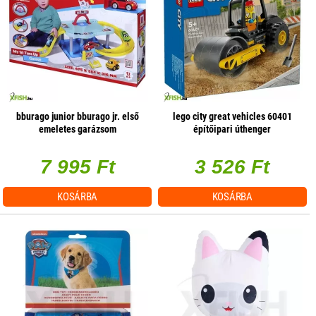
bburago junior bburago jr. első
lego city great vehicles 60401
emeletes garázsom
építőipari úthenger
7 995 Ft
3 526 Ft
KOSÁRBA
KOSÁRBA