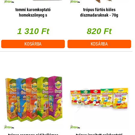
tommi karomkoptató
trópus fürtös köles
homokszőnyeg s
díszmadaraknak - 70g
1 310 Ft
820 Ft
KOSÁRBA
KOSÁRBA