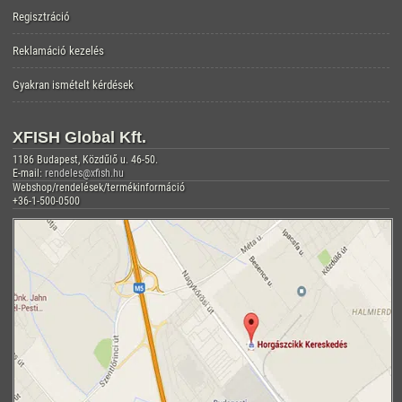
Regisztráció
Reklamáció kezelés
Gyakran ismételt kérdések
XFISH Global Kft.
1186 Budapest, Közdűlő u. 46-50.
E-mail:
rendeles@xfish.hu
Webshop/rendelések/termékinformáció
+36-1-500-0500