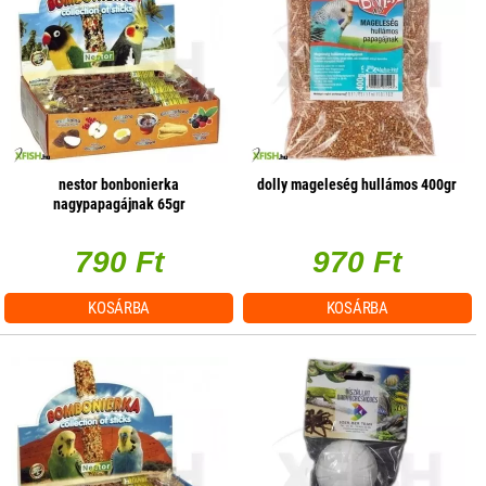
nestor bonbonierka
dolly mageleség hullámos 400gr
nagypapagájnak 65gr
790 Ft
970 Ft
KOSÁRBA
KOSÁRBA