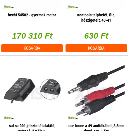
hecht 54502 - gyermek motor
neotools talpbetét, filc,
hőszigetelt, 40-41
170 310 Ft
630 Ft
KOSÁRBA
KOSÁRBA
sal sa 001 jelszint átalakító,
use home a 49 audiókábel, 3,5mm