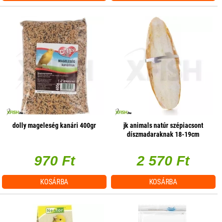
dolly mageleség kanári 400gr
jk animals natúr szépiacsont
díszmadaraknak 18-19cm
970 Ft
2 570 Ft
KOSÁRBA
KOSÁRBA