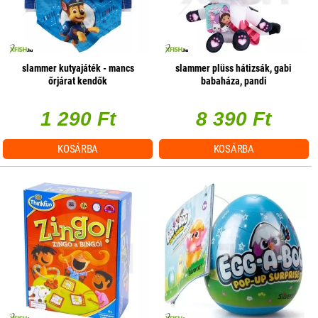
slammer kutyajáték - mancs
slammer plüss hátizsák, gabi
őrjárat kendők
babaháza, pandi
1 290 Ft
8 390 Ft
KOSÁRBA
KOSÁRBA