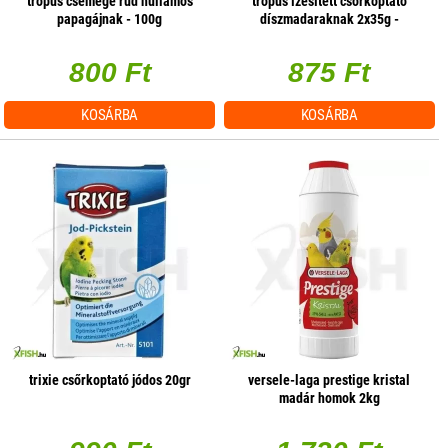
trópus csemege rúd hullámos
trópus ízesített csőrkoptató
papagájnak - 100g
díszmadaraknak 2x35g -
gyógynövényes
800 Ft
875 Ft
KOSÁRBA
KOSÁRBA
trixie csőrkoptató jódos 20gr
versele-laga prestige kristal
madár homok 2kg