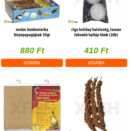
nestor bonbonierka
riga holiday haleleség, lassan
törpepapagájnak 55gr
lebomló haltáp tömb (2db)
880 Ft
410 Ft
KOSÁRBA
KOSÁRBA