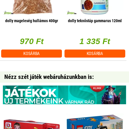
dolly mageleség hullámos 400gr
dolly teknőstáp gammarus 120ml
970 Ft
1 335 Ft
KOSÁRBA
KOSÁRBA
Nézz szét játék webáruházunkban is: