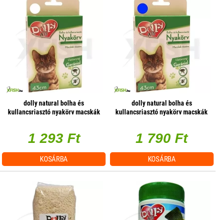
dolly natural bolha és
dolly natural bolha és
kullancsriasztó nyakörv macskák
kullancsriasztó nyakörv macskák
részére fehér 43cm
részére kék 43cm
1 293 Ft
1 790 Ft
KOSÁRBA
KOSÁRBA