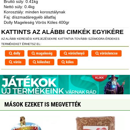
Bruttó súly: 0.41kg
Nettó súly: 0.4kg
Korosztály: minden korosztálynak
Faj: díszmadáregyéb állatfaj
Dolly Mageleség Vörös Köles 400gr
KATTINTS AZ ALÁBBI CIMKÉK EGYIKÉRE
AZ ALÁBBI KERESÉSI KIFEJEZÉSEKRE KATTINTVA TOVÁBBI SZÁMODRA ÉRDEKES
TERMÉKEKET ÉRHETSZ EL:
dolly
mageleség
vörösfenyő
vöröslencse
vörös
köleshez
köles
MÁSOK EZEKET IS MEGVETTÉK