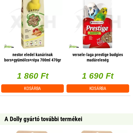
nestor eledel kanárinak
versele-laga prestige budgies
bors+gyümölcs+répa 700ml 470gr
madáreleség
hullámospapagájoknak - 1kg
1 860 Ft
1 690 Ft
KOSÁRBA
KOSÁRBA
A Dolly gyártó további termékei