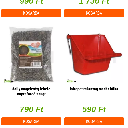
990 Ft
1 730 Ft
KOSÁRBA
KOSÁRBA
dolly mageleség fekete
tatrapet műanyag madár tálka
napraforgó 250gr
790 Ft
590 Ft
KOSÁRBA
KOSÁRBA