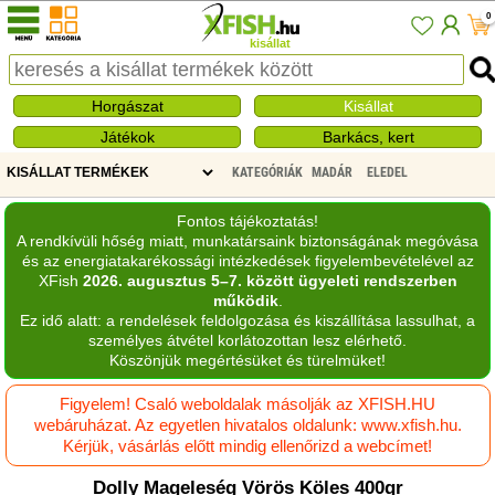
0
kisállat
Horgászat
Kisállat
Játékok
Barkács, kert
KATEGÓRIÁK
MADÁR
ELEDEL
Fontos tájékoztatás!
A rendkívüli hőség miatt, munkatársaink biztonságának megóvása
és az energiatakarékossági intézkedések figyelembevételével az
XFish
2026. augusztus 5–7. között ügyeleti rendszerben
működik
.
Ez idő alatt: a rendelések feldolgozása és kiszállítása lassulhat, a
személyes átvétel korlátozottan lesz elérhető.
Köszönjük megértésüket és türelmüket!
Figyelem! Csaló weboldalak másolják az XFISH.HU
webáruházat. Az egyetlen hivatalos oldalunk: www.xfish.hu.
Kérjük, vásárlás előtt mindig ellenőrizd a webcímet!
Dolly Mageleség Vörös Köles 400gr