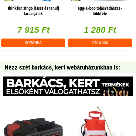
thinkfun zingo játssz és tanulj
egg-a-boo tojásvadászat -
társasjáték
többféle
7 915 Ft
1 280 Ft
KOSÁRBA
KOSÁRBA
Nézz szét barkács, kert webáruházunkban is: