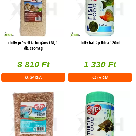
dolly préselt faforgács 13l, 1
dolly haltáp flóra 120ml
db/csomag
8 810 Ft
1 330 Ft
KOSÁRBA
KOSÁRBA