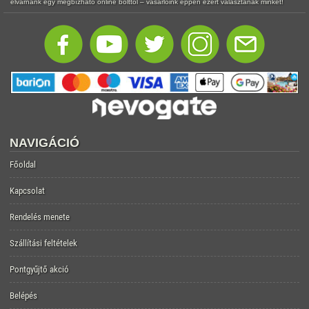
elvárnánk egy megbízható online bolttól – vásárlóink éppen ezért választanak minket!
NAVIGÁCIÓ
Főoldal
Kapcsolat
Rendelés menete
Szállítási feltételek
Pontgyűjtő akció
Belépés