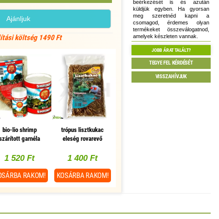
beérkezését is és azután
küldjük egyben. Ha gyorsan
meg szeretnéd kapni a
Ajánljuk
csomagod, érdemes olyan
termékeket összeválogatnod,
amelyek készleten vannak.
lítási költség 1490 Ft
JOBB ÁRAT TALÁLT?
TEGYE FEL KÉRDÉSÉT
VISSZAHÍVJUK
bio-lio shrimp
trópus lisztkukac
szárított garnéla
eleség rovarevő
knős eleség 400ml
kisállatoknak - 50g
1 520 Ft
1 400 Ft
OSÁRBA
RAKOM!
KOSÁRBA
RAKOM!