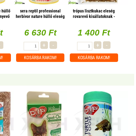
e hüllő
sera reptil professional
trópus lisztkukac eleség
ényevő
herbivor nature hüllő eleség
rovarevő kisállatoknak -
- 1 liter (növényevő
50g
hüllőknek)
t
6 630 Ft
1 400 Ft
-
+
-
+
-
M!
KOSÁRBA
RAKOM!
KOSÁRBA
RAKOM!