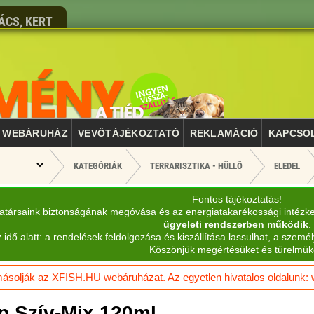
ÁCS, KERT
WEBÁRUHÁZ
VEVŐTÁJÉKOZTATÓ
REKLAMÁCIÓ
KAPCSO
KATEGÓRIÁK
TERRARISZTIKA - HÜLLŐ
ELEDEL
Fontos tájékoztatás!
katársaink biztonságának megóvása és az energiatakarékossági intézk
ügyeleti rendszerben működik
.
 idő alatt: a rendelések feldolgozása és kiszállítása lassulhat, a személ
Köszönjük megértésüket és türelmük
solják az XFISH.HU webáruházat. Az egyetlen hivatalos oldalunk: ww
p Szív-Mix 120ml