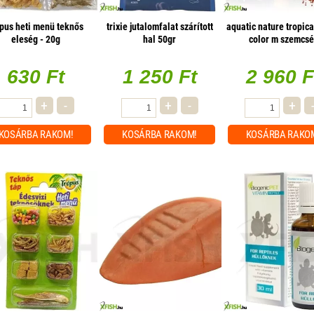
ópus heti menü teknős
trixie jutalomfalat szárított
aquatic nature tropica
eleség - 20g
hal 50gr
color m szemcsé
díszhaleleség - 1
630 Ft
1 250 Ft
2 960 F
+
-
+
-
+
KOSÁRBA
RAKOM!
KOSÁRBA
RAKOM!
KOSÁRBA
RAKO