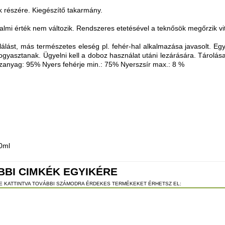
ök részére. Kiegészítő takarmány.
talmi érték nem változik. Rendszeres etetésével a teknősök megőrzik vit
plálást, más természetes eleség pl. fehér-hal alkalmazása javasolt. Eg
gyasztanak. Ügyelni kell a doboz használat utáni lezárására. Tárolása
azanyag: 95% Nyers fehérje min.: 75% Nyerszsír max.: 8 %
0ml
BBI CIMKÉK EGYIKÉRE
RE KATTINTVA TOVÁBBI SZÁMODRA ÉRDEKES TERMÉKEKET ÉRHETSZ EL: