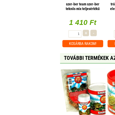
szer-ber team szer-ber
tr
teknős mix teljesértékű
ele
eleség víziteknősőknek -
150ml
1 410 Ft
+
-
KOSÁRBA
RAKOM!
TOVÁBBI TERMÉKEK A