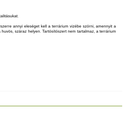
alitásukat.
yszerre annyi eleséget kell a terrárium vizébe szórni, amennyit a
 huvös, száraz helyen. Tartósítószert nem tartalmaz, a terrárium