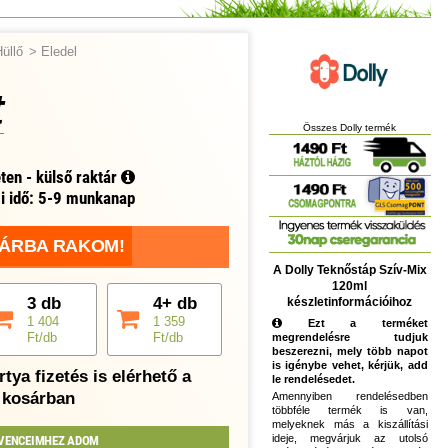
Hüllő
>
Eledel
t
Összes Dolly termék
ten - külső raktár
si idő: 5-9 munkanap
ÁRBA RAKOM!
A Dolly Teknőstáp Szív-Mix
120ml
3 db
4+ db
készletinformációihoz
1 404
1 359
Ezt a terméket
Ft/db
Ft/db
megrendelésre tudjuk
beszerezni, mely több napot
is igénybe vehet, kérjük, add
tya fizetés is elérhető a
le rendelésedet.
kosárban
Amennyiben rendelésedben
többféle termék is van,
melyeknek más a kiszállítási
ideje, megvárjuk az utolsó
VENCEIMHEZ ADOM