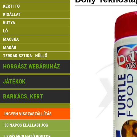
KERTI TÓ
KISÁLLAT
KUTYA
LÓ
MACSKA
MADÁR
TERRARISZTIKA - HÜLLŐ
HORGÁSZ WEBÁRUHÁZ
JÁTÉKOK
BARKÁCS, KERT
INGYEN VISSZASZÁLLÍTÁS
30 NAPOS ELÁLLÁSI JOG
LEVÁSÁROLHATÓ PONTOK