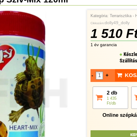
Kategória:
Terrarisztika - 
dolly49_dolly
Cikkszám:
1 510 F
1 év garancia
Készle
Szállítá
KOS
-
+
2 db
1 435
Ft/db
Online szépkár
KED