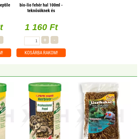
eptile
bio-lio fehér hal 100ml -
teknősöknek és
macskáknak
t
1 160 Ft
-
+
-
M!
KOSÁRBA
RAKOM!