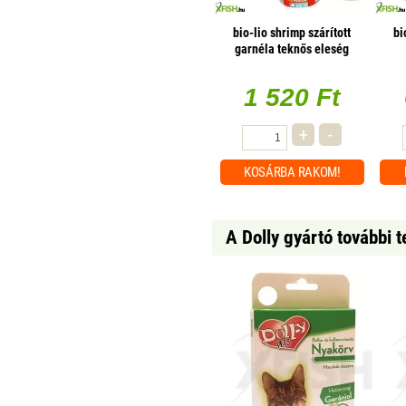
bio-lio shrimp szárított
bi
garnéla teknős eleség
400ml
1 520 Ft
+
-
KOSÁRBA
RAKOM!
A Dolly gyártó további 