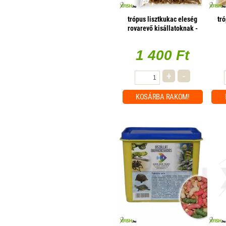
trópus lisztkukac eleség
tr
rovarevő kisállatoknak -
50g
1 400 Ft
+
-
KOSÁRBA
RAKOM!