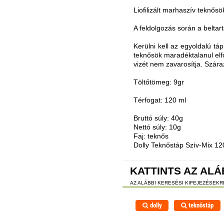
Liofilizált marhaszív teknős
A feldolgozás során a beltar
Kerülni kell az egyoldalú tá
teknősök maradéktalanul elfo
vizét nem zavarosítja. Szár
Töltőtömeg: 9gr
Térfogat: 120 ml
Bruttó súly: 40g
Nettó súly: 10g
Faj: teknős
Dolly Teknőstáp Szív-Mix 12
KATTINTS AZ ALÁ
AZ ALÁBBI KERESÉSI KIFEJEZÉSEK
dolly
teknőstáp