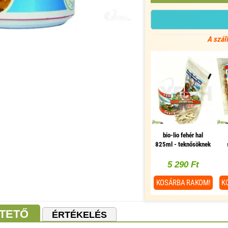
A szál
bio-lio fehér hal
825ml - teknősöknek
és macskáknak
te
5 290 Ft
KOSÁRBA
RAKOM!
K
TETŐ
ÉRTÉKELÉS