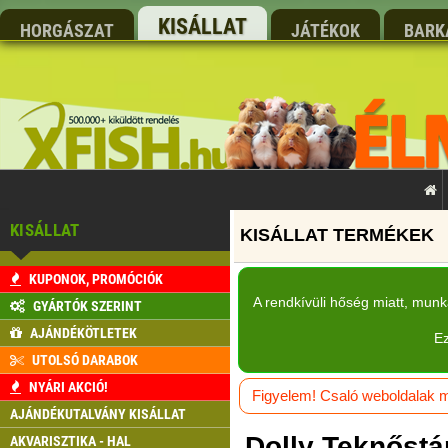
KISÁLLAT
HORGÁSZAT
JÁTÉKOK
BARK
KISÁLLAT
KUPONOK, PROMÓCIÓK
A rendkívüli hőség miatt, mun
GYÁRTÓK SZERINT
AJÁNDÉKÖTLETEK
Ez
UTOLSÓ DARABOK
NYÁRI AKCIÓ!
Figyelem! Csaló weboldalak má
AJÁNDÉKUTALVÁNY KISÁLLAT
Dolly Teknőstá
AKVARISZTIKA - HAL