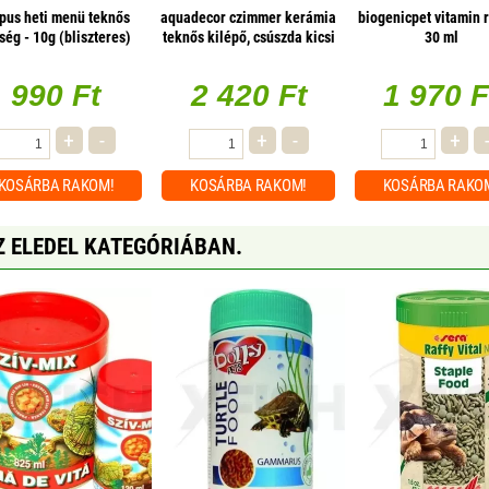
ópus heti menü teknős
aquadecor czimmer kerámia
biogenicpet vitamin r
ség - 10g (bliszteres)
teknős kilépő, csúszda kicsi
30 ml
- cz109 (20x10,5x8cm)
990 Ft
2 420 Ft
1 970 F
+
-
+
-
+
KOSÁRBA
RAKOM!
KOSÁRBA
RAKOM!
KOSÁRBA
RAKO
Z ELEDEL KATEGÓRIÁBAN.