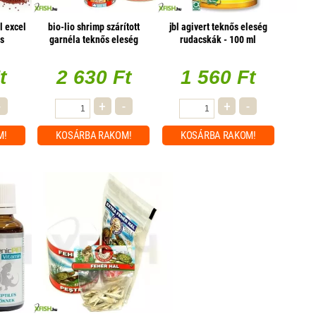
l excel
bio-lio shrimp szárított
jbl agivert teknős eleség
s
garnéla teknős eleség
rudacskák - 100 ml
24ml
825ml
t
2 630 Ft
1 560 Ft
-
+
-
+
-
M!
KOSÁRBA
RAKOM!
KOSÁRBA
RAKOM!