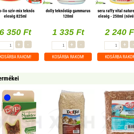
o-lio szív-mix teknős
dolly teknőstáp gammarus
sera raffy vital natur
eleség 825ml
120ml
eleség - 250ml (növ
hüllőknek)
6 350 Ft
1 335 Ft
2 240 F
+
-
+
-
+
KOSÁRBA
RAKOM!
KOSÁRBA
RAKOM!
KOSÁRBA
RAKO
termékei