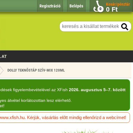
Kosár/pénztár
Regisztráció
Belépés
0
Ft
0
LAT
DOLLY TEKNŐSTÁP SZÍV-MIX 120ML
edések figyelembevételével az XFish
2026. augusztus 5–7. között
yes átvétel korlátozottan lesz elérhető.
et!
w.xfish.hu. Kérjük, vásárlás előtt mindig ellenőrizd a webcímet!