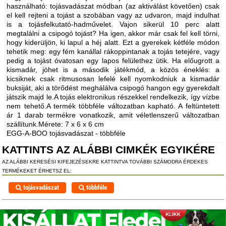
használható: tojásvadászat módban (az aktiválást követően) csak
el kell rejteni a tojást a szobában vagy az udvaron, majd indulhat
is a tojásfelkutató-hadművelet. Vajon sikerül 10 perc alatt
megtalálni a csipogó tojást? Ha igen, akkor már csak fel kell törni,
hogy kiderüljön, ki lapul a héj alatt. Ezt a gyerekek kétféle módon
tehetik meg: egy fém kanállal rákoppintanak a tojás tetejére, vagy
pedig a tojást óvatosan egy lapos felülethez ütik. Ha előugrott a
kismadár, jöhet is a második játékmód, a közös éneklés: a
kicsiknek csak ritmusosan lefelé kell nyomkodniuk a kismadár
buksiját, aki a törődést meghálálva csipogó hangon egy gyerekdalt
játszik majd le.A tojás elektronikus részekkel rendelkezik, így vízbe
nem tehető.A termék többféle változatban kapható. A feltüntetett
ár 1 darab termékre vonatkozik, amit véletlenszerű változatban
szállítunk.Mérete: 7 x 6 x 6 cm
EGG-A-BOO tojásvadászat - többféle
KATTINTS AZ ALÁBBI CIMKÉK EGYIKÉRE
AZ ALÁBBI KERESÉSI KIFEJEZÉSEKRE KATTINTVA TOVÁBBI SZÁMODRA ÉRDEKES
TERMÉKEKET ÉRHETSZ EL:
tojásvadászat
többféle