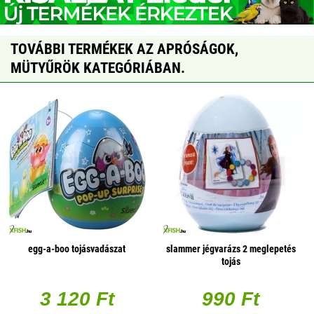
TOVÁBBI TERMÉKEK AZ APRÓSÁGOK,
MÜTYŰRÖK KATEGÓRIÁBAN.
egg-a-boo tojásvadászat
slammer jégvarázs 2 meglepetés
tojás
3 120 Ft
990 Ft