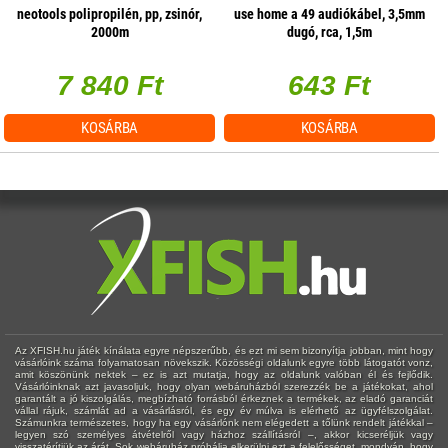
neotools polipropilén, pp, zsinór,
use home a 49 audiókábel, 3,5mm
2000m
dugó, rca, 1,5m
7 840 Ft
643 Ft
KOSÁRBA
KOSÁRBA
Az XFISH.hu játék kínálata egyre népszerűbb, és ezt mi sem bizonyítja jobban, mint hogy
vásárlóink száma folyamatosan növekszik. Közösségi oldalunk egyre több látogatót vonz,
amit köszönünk nektek – ez is azt mutatja, hogy az oldalunk valóban él és fejlődik.
Vásárlóinknak azt javasoljuk, hogy olyan webáruházból szerezzék be a játékokat, ahol
garantált a jó kiszolgálás, megbízható forrásból érkeznek a termékek, az eladó garanciát
vállal rájuk, számlát ad a vásárlásról, és egy év múlva is elérhető az ügyfélszolgálat.
Számunkra természetes, hogy ha egy vásárlónk nem elégedett a tőlünk rendelt játékkal –
legyen szó személyes átvételről vagy házhoz szállításról –, akkor kicseréljük vagy
visszatérítjük az árát. Sok webáruház próbálja elkerülni ezt a felelősséget, mondván, hogy