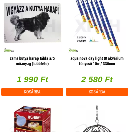
zams kutya harap tábla a/5
aqua nova day light t8 akvárium
műanyag (többféle)
fénycső 10w / 330mm
1 990 Ft
2 580 Ft
KOSÁRBA
KOSÁRBA