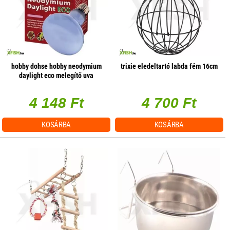
hobby dohse hobby neodymium
trixie eledeltartó labda fém 16cm
daylight eco melegítő uva
terrárium izzó - 42w e27
4 148 Ft
4 700 Ft
KOSÁRBA
KOSÁRBA