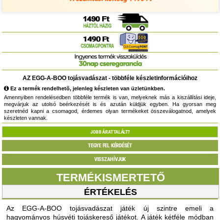
AZ EGG-A-BOO tojásvadászat - többféle készletinformációihoz
Ez a termék rendelhetõ, jelenleg készleten van üzletünkben.
Amennyiben rendelésedben többféle termék is van, melyeknek más a kiszállítási ideje,
megvárjuk az utolsó beérkezését is és azután küldjük egyben. Ha gyorsan meg
szeretnéd kapni a csomagod, érdemes olyan termékeket összeválogatnod, amelyek
készleten vannak.
JOBB ÁRAT TALÁLT?
TEGYE FEL KÉRDÉSÉT
VISSZAHÍVJUK
TERMÉKISMERTETŐ
ÉRTÉKELÉS
Az EGG-A-BOO tojásvadászat játék új szintre emeli a
hagyományos húsvéti tojáskereső játékot. A játék kétféle módban