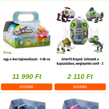
egg-a-boo tojásvadászat - 4 db-os
silverlit biopod: őslények a
kapszulában, meglepetés szett - 2
db-os
11 990 Ft
2 110 Ft
KOSÁRBA
KOSÁRBA