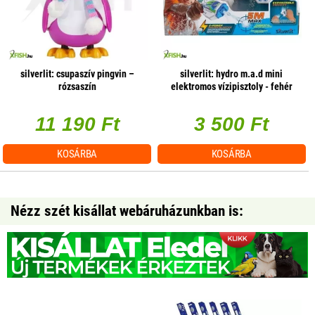
silverlit: csupaszív pingvin –
silverlit: hydro m.a.d mini
rózsaszín
elektromos vízipisztoly - fehér
11 190 Ft
3 500 Ft
KOSÁRBA
KOSÁRBA
Nézz szét kisállat webáruházunkban is: