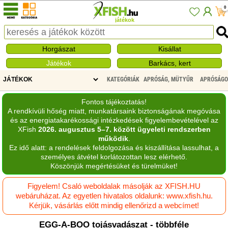
0
játékok
Horgászat
Kisállat
Játékok
Barkács, kert
KATEGÓRIÁK
APRÓSÁG, MÜTYŰR
APRÓSÁGO
Fontos tájékoztatás!
A rendkívüli hőség miatt, munkatársaink biztonságának megóvása
és az energiatakarékossági intézkedések figyelembevételével az
XFish
2026. augusztus 5–7. között ügyeleti rendszerben
működik
.
Ez idő alatt: a rendelések feldolgozása és kiszállítása lassulhat, a
személyes átvétel korlátozottan lesz elérhető.
Köszönjük megértésüket és türelmüket!
Figyelem! Csaló weboldalak másolják az XFISH.HU
webáruházat. Az egyetlen hivatalos oldalunk: www.xfish.hu.
Kérjük, vásárlás előtt mindig ellenőrizd a webcímet!
EGG-A-BOO tojásvadászat - többféle