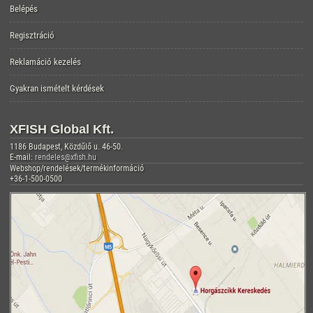
Belépés
Regisztráció
Reklamáció kezelés
Gyakran ismételt kérdések
XFISH Global Kft.
1186 Budapest, Közdűlő u. 46-50.
E-mail:
rendeles@xfish.hu
Webshop/rendelések/termékinformáció
+36-1-500-0500