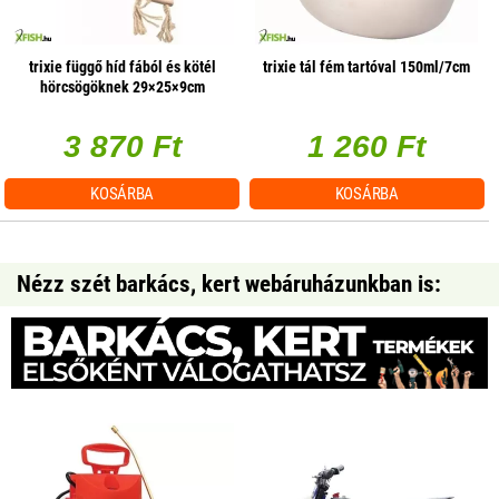
trixie függő híd fából és kötél
trixie tál fém tartóval 150ml/7cm
hörcsögöknek 29×25×9cm
3 870 Ft
1 260 Ft
KOSÁRBA
KOSÁRBA
Nézz szét barkács, kert webáruházunkban is: