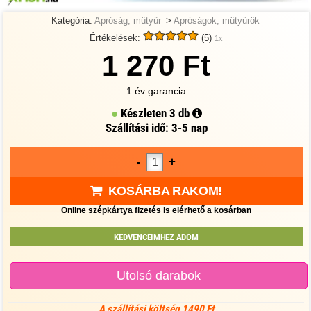
Kategória:
Apróság, mütyűr
>
Apróságok, mütyűrök
Értékelések:
(5)
1x
1 270 Ft
1 év garancia
Készleten
3 db
Szállítási idő: 3-5 nap
-
+
KOSÁRBA RAKOM!
Online szépkártya fizetés is elérhető a kosárban
KEDVENCEIMHEZ ADOM
Utolsó darabok
A szállítási költség 1490 Ft