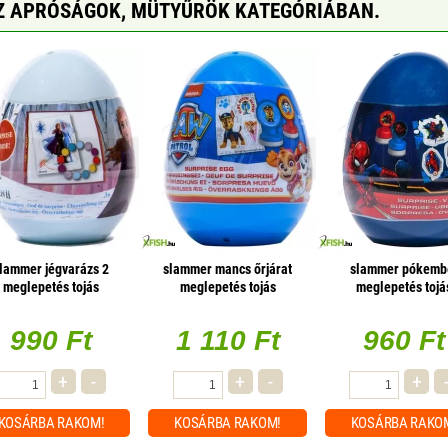
Z APRÓSÁGOK, MÜTYŰRÖK KATEGÓRIÁBAN.
lammer jégvarázs 2
slammer mancs őrjárat
slammer pókemb
meglepetés tojás
meglepetés tojás
meglepetés tojá
írószerekkel
írószerekkel
990 Ft
1 110 Ft
960 Ft
+
-
+
-
+
KOSÁRBA
RAKOM!
KOSÁRBA
RAKOM!
KOSÁRBA
RAKO