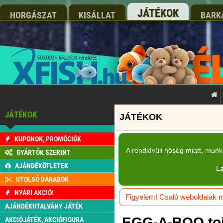
JÁTÉKOK
HORGÁSZAT
KISÁLLAT
BARK
JÁTÉKOK
KUPONOK, PROMÓCIÓK
A rendkívüli hőség miatt, mun
GYÁRTÓK SZERINT
AJÁNDÉKÖTLETEK
Ez
UTOLSÓ DARABOK
NYÁRI AKCIÓ!
Figyelem! Csaló weboldalak má
AJÁNDÉKUTALVÁNY JÁTÉK
EGG-A-BOO toj
AKCIÓJÁTÉK, AKCIÓFIGURA