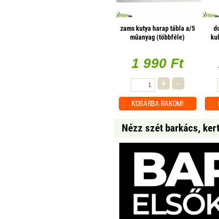
zams kutya harap tábla a/5
d
műanyag (többféle)
ku
ma
1 990 Ft
+
-
KOSÁRBA
RAKOM!
Nézz szét barkács, ker