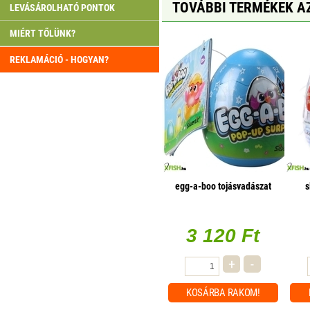
TOVÁBBI TERMÉKEK A
LEVÁSÁROLHATÓ PONTOK
MIÉRT TŐLÜNK?
REKLAMÁCIÓ - HOGYAN?
egg-a-boo tojásvadászat
s
3 120 Ft
+
-
KOSÁRBA
RAKOM!