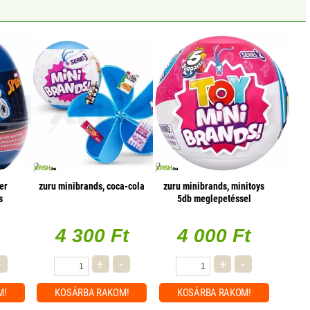
er
zuru minibrands, coca-cola
zuru minibrands, minitoys
s
5db meglepetéssel
4 300 Ft
4 000 Ft
-
+
-
+
-
M!
KOSÁRBA
RAKOM!
KOSÁRBA
RAKOM!