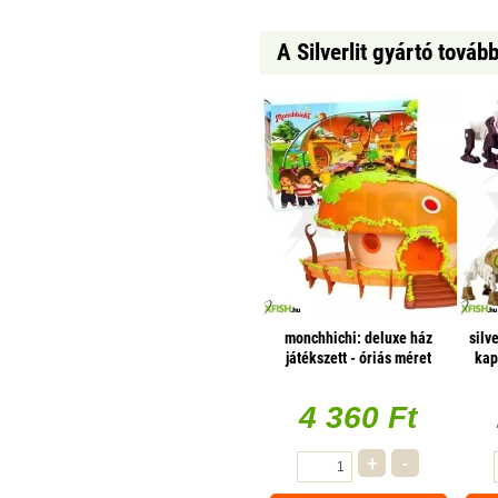
A Silverlit gyártó továb
monchhichi: deluxe ház
silv
játékszett - óriás méret
kap
4 360 Ft
+
-