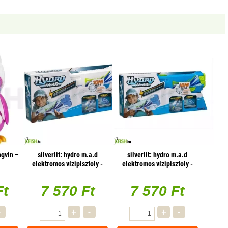
ngvin –
silverlit: hydro m.a.d
silverlit: hydro m.a.d
elektromos vízipisztoly -
elektromos vízipisztoly -
fehér
kék
Ft
7 570 Ft
7 570 Ft
-
+
-
+
-