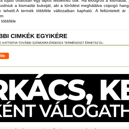
 a tojást óvatosan egy lapos felülethez ütik. Ha előugrott a kismadár
kodniuk a kismadár buksiját, aki a törődést meghálálva csipogó hango
 tehető.A termék többféle változatban kapható. A feltüntetett ár
cm
többféle
BBI CIMKÉK EGYIKÉRE
RE KATTINTVA TOVÁBBI SZÁMODRA ÉRDEKES TERMÉKEKET ÉRHETSZ EL:
féle