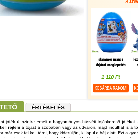
A szál
slammer mancs
le
őrjárat meglepetés
tojás írószerekkel
1 110 Ft
KOSÁRBA
RAKOM!
K
TETŐ
ÉRTÉKELÉS
 játék új szintre emeli a hagyományos húsvéti tojáskereső játékot.
 kell rejteni a tojást a szobában vagy az udvaron, majd indulhat is a t
r már csak fel kell törni, hogy kiderüljön, ki lapul a héj alatt. Ezt a 