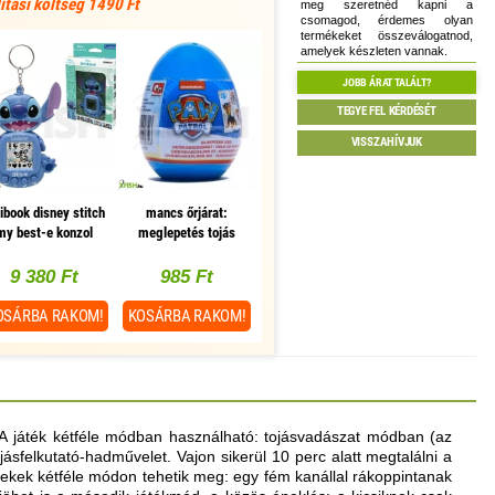
lítási költség 1490 Ft
meg szeretnéd kapni a
csomagod, érdemes olyan
termékeket összeválogatnod,
amelyek készleten vannak.
JOBB ÁRAT TALÁLT?
TEGYE FEL KÉRDÉSÉT
VISSZAHÍVJUK
xibook disney stitch
mancs őrjárat:
my best-e konzol
meglepetés tojás
9 380 Ft
985 Ft
OSÁRBA
RAKOM!
KOSÁRBA
RAKOM!
 A játék kétféle módban használható: tojásvadászat módban (az
ojásfelkutató-hadművelet. Vajon sikerül 10 perc alatt megtalálni a
gyerekek kétféle módon tehetik meg: egy fém kanállal rákoppintanak