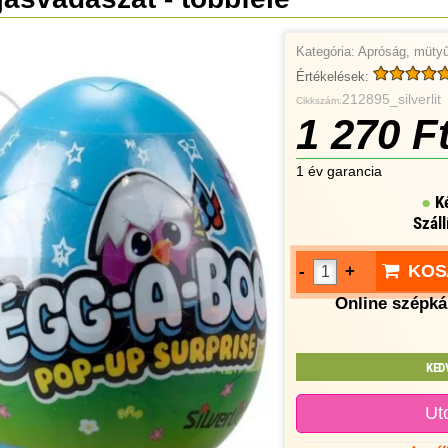
Kategória:
Apróság, mütyű
Értékelések:
212895_silverlit
Cikkszám:
1 270 F
1 év garancia
K
Száll
KOS
-
+
Online szépkár
KED
Ut