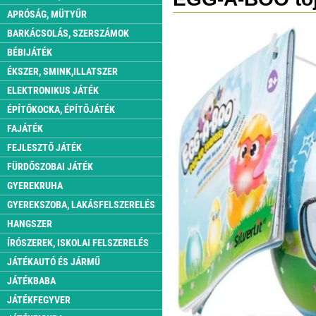
APRÓSÁG, MÜTYŰR
BARKÁCSOLÁS, SZERSZÁMOK
BÉBIJÁTÉK
ÉKSZER, SMINK,ILLATSZER
ELEKTRONIKUS JÁTÉK
ÉPÍTŐKOCKA, ÉPÍTŐJÁTÉK
FAJÁTÉK
FEJLESZTŐ JÁTÉK
FÜRDŐSZOBAI JÁTÉK
GYEREKRUHA
GYEREKSZOBA, LAKÁSFELSZERELÉS
HANGSZER
ÍRÓSZEREK, ISKOLAI FELSZERELÉS
JÁTÉKAUTÓ ÉS JÁRMŰ
JÁTÉKBABA
JÁTÉKFEGYVER