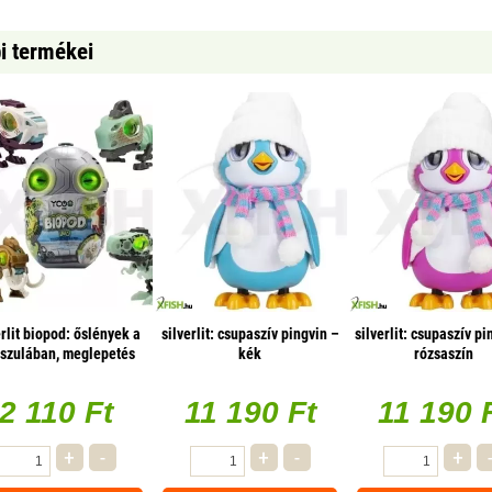
bi termékei
erlit biopod: őslények a
silverlit: csupaszív pingvin –
silverlit: csupaszív pi
szulában, meglepetés
kék
rózsaszín
szett - 2 db-os
2 110 Ft
11 190 Ft
11 190 
+
-
+
-
+