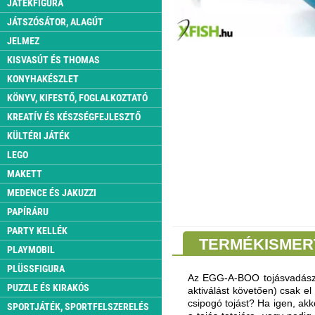
JÁTÉKFIGURA
JÁTSZÓSÁTOR, ALAGÚT
JELMEZ
KISVASÚT ÉS THOMAS
KONYHAKÉSZLET
KÖNYV, KIFESTŐ, FOGLALKOZTATÓ
KREATÍV ÉS KÉSZSÉGFEJLESZTŐ
KÜLTÉRI JÁTÉK
LEGO
MAKETT
MEDENCE ÉS JAKUZZI
PAPÍRÁRU
PARTY KELLÉK
TERMÉKISMER
PLAYMOBIL
PLÜSSFIGURA
Az EGG-A-BOO tojásvadászat
PUZZLE ÉS KIRAKÓS
aktiválást követően) csak el
csipogó tojást? Ha igen, akko
SPORTJÁTÉK, SPORTFELSZERELÉS