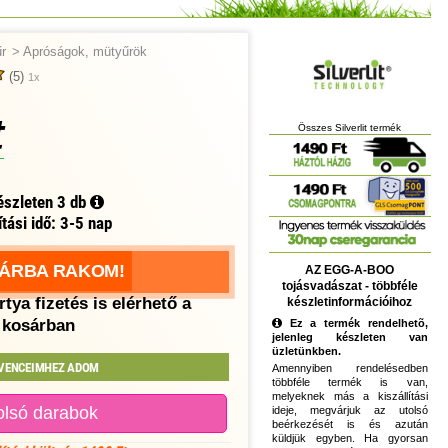
r
>
Apróságok, mütyűrök
(5)
1x
t
Összes Silverlit termék
észleten
3 db
ítási idő: 3-5 nap
ÁRBA RAKOM!
AZ EGG-A-BOO
tojásvadászat - többféle
tya fizetés is elérhető a
készletinformációihoz
kosárban
Ez a termék rendelhetõ,
jelenleg készleten van
üzletünkben.
VENCEIMHEZ ADOM
Amennyiben rendelésedben
többféle termék is van,
melyeknek más a kiszállítási
olsó darabok
ideje, megvárjuk az utolsó
beérkezését is és azután
küldjük egyben. Ha gyorsan