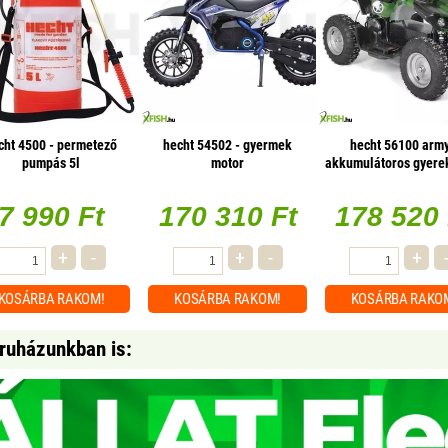
cht 4500 - permetező
hecht 54502 - gyermek
hecht 56100 army
pumpás 5l
motor
akkumulátoros gyere
7 990 Ft
170 310 Ft
178 520 
+
-
+
-
+
KOSÁRBA
RAKOM!
KOSÁRBA
RAKOM!
KOSÁRBA
RAKO
áruházunkban is: