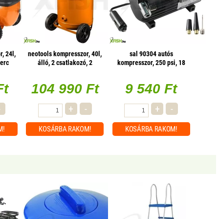
, 24l,
neotools kompresszor, 40l,
sal 90304 autós
perc
álló, 2 csatlakozó, 2
kompresszor, 250 psi, 18
nyomásmérő, olajkenésű
bar, 10 a, 3 fúvókaadapter,
2,5m vezeték
Ft
104 990 Ft
9 540 Ft
-
+
-
+
-
M!
KOSÁRBA
RAKOM!
KOSÁRBA
RAKOM!