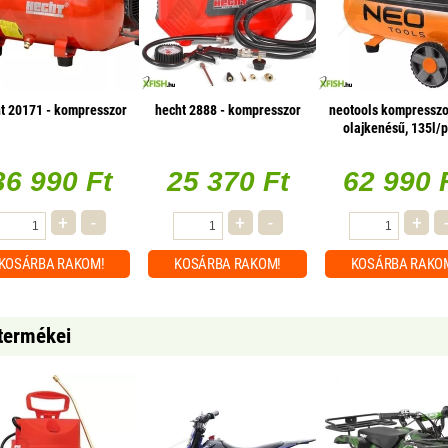
t 20171 - kompresszor
hecht 2888 - kompresszor
neotools kompresszor
olajkenésű, 135l/
36 990 Ft
25 370 Ft
62 990 
+
-
+
-
+
KOSÁRBA
RAKOM!
KOSÁRBA
RAKOM!
KOSÁRBA
RAKO
 termékei