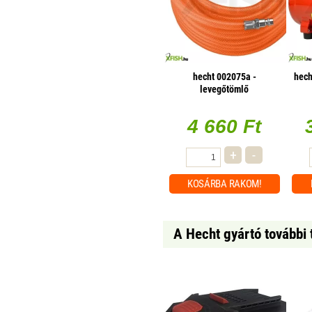
hecht 002075a -
hech
levegőtömlő
4 660 Ft
+
-
KOSÁRBA
RAKOM!
A Hecht gyártó további