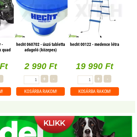
 -
hecht 060702 - úszó tabletta
hecht 00122 - medence létra
k quad
adagoló (közepes)
Ft
2 990 Ft
19 990 Ft
-
+
-
+
-
M!
KOSÁRBA
RAKOM!
KOSÁRBA
RAKOM!