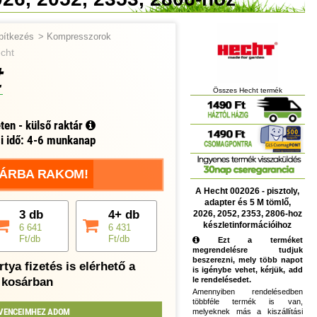
pítkezés
>
Kompresszorok
cht
t
Összes Hecht termék
ten - külső raktár
si idő: 4-6 munkanap
ÁRBA RAKOM!
A Hecht 002026 - pisztoly,
adapter és 5 M tömlő,
3 db
4+ db
2026, 2052, 2353, 2806-hoz
készletinformációihoz
6 641
6 431
Ft/db
Ft/db
Ezt a terméket
megrendelésre tudjuk
beszerezni, mely több napot
tya fizetés is elérhető a
is igénybe vehet, kérjük, add
kosárban
le rendelésedet.
Amennyiben rendelésedben
többféle termék is van,
VENCEIMHEZ ADOM
melyeknek más a kiszállítási