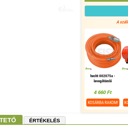
A szál
hecht 002075a -
levegőtömlő
4 660 Ft
KOSÁRBA
RAKOM!
K
TETŐ
ÉRTÉKELÉS