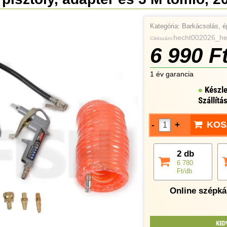
Kategória:
Barkácsolás, é
hecht002026_he
Cikkszám:
6 990 F
1 év garancia
Készle
Szállítá
KOS
-
+
2 db
6 780
Ft/db
Online szépkár
KED