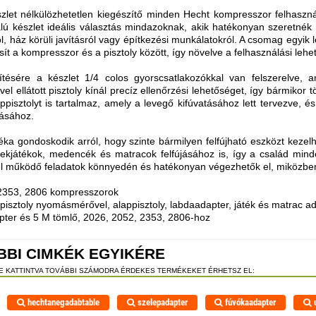
zlet nélkülözhetetlen kiegészítő minden Hecht kompresszor felhaszná
lú készlet ideális választás mindazoknak, akik hatékonyan szeretnék m
l, ház körüli javításról vagy építkezési munkálatokról. A csomag egyi
ít a kompresszor és a pisztoly között, így növelve a felhasználási lehe
tésére a készlet 1/4 colos gyorscsatlakozókkal van felszerelve, am
 ellátott pisztoly kínál precíz ellenőrzési lehetőséget, így bármikor 
pisztolyt is tartalmaz, amely a levegő kifúvatásához lett tervezve,
tásához.
éka gondoskodik arról, hogy szinte bármilyen felfújható eszközt keze
mekjátékok, medencék és matracok felfújásához is, így a család min
vel működő feladatok könnyedén és hatékonyan végezhetők el, miközben 
 2353, 2806 kompresszorok
 pisztoly nyomásmérővel, alappisztoly, labdaadapter, játék és matrac a
apter és 5 M tömlő, 2026, 2052, 2353, 2806-hoz
BBI CIMKÉK EGYIKÉRE
RE KATTINTVA TOVÁBBI SZÁMODRA ÉRDEKES TERMÉKEKET ÉRHETSZ EL:
hechtanegadabtable
szelepadapter
fúvókaadapter
u