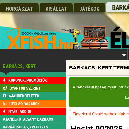
BARKÁ
HORGÁSZAT
KISÁLLAT
JÁTÉKOK
BARKÁCS, KERT
KUPONOK, PROMÓCIÓK
A rendkívüli hőség miatt, mun
GYÁRTÓK SZERINT
AJÁNDÉKÖTLETEK
Ez
UTOLSÓ DARABOK
NYÁRI AKCIÓ!
Figyelem! Csaló weboldalak má
AJÁNDÉKUTALVÁNY BARKÁCS
Hecht 002026 - 
BARKÁCSOLÁS, ÉPÍTKEZÉS