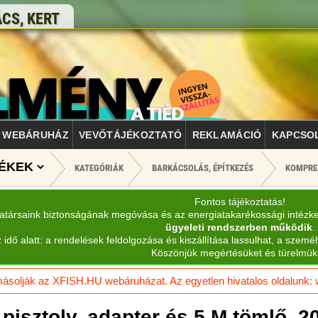
CS, KERT
WEBÁRUHÁZ
VEVŐTÁJÉKOZTATÓ
REKLAMÁCIÓ
KAPCSO
KATEGÓRIÁK
BARKÁCSOLÁS, ÉPÍTKEZÉS
KOMPRE
Fontos tájékoztatás!
katársaink biztonságának megóvása és az energiatakarékossági intézk
ügyeleti rendszerben működik
.
 idő alatt: a rendelések feldolgozása és kiszállítása lassulhat, a személ
Köszönjük megértésüket és türelmük
solják az XFISH.HU webáruházat. Az egyetlen hivatalos oldalunk: ww
pisztoly, adapter és 5 M tömlő, 2