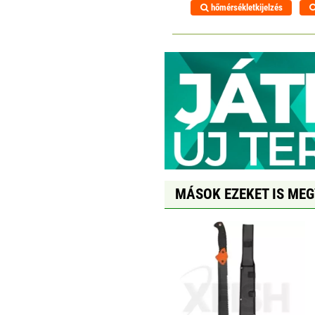
hőmérsékletkijelzés
MÁSOK EZEKET IS ME