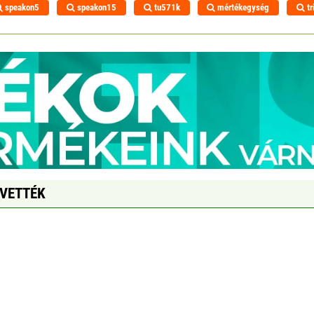
speakon5
speakon15
tu571k
mértékegység
tr
GVETTÉK