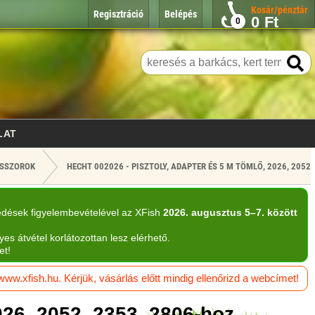
Kosár/pénztár
Regisztráció
Belépés
0
Ft
0
LAT
SSZOROK
HECHT 002026 - PISZTOLY, ADAPTER ÉS 5 M TÖMLŐ, 2026, 2052,
edések figyelembevételével az XFish
2026. augusztus 5–7. között
yes átvétel korlátozottan lesz elérhető.
et!
w.xfish.hu. Kérjük, vásárlás előtt mindig ellenőrizd a webcímet!
026, 2052, 2353, 2806-hoz