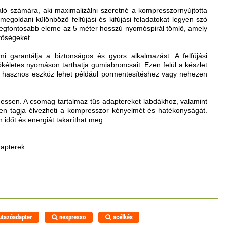
ló számára, aki maximalizálni szeretné a kompresszornyújtotta
egoldani különböző felfújási és kifújási feladatokat legyen szó
k legfontosabb eleme az 5 méter hosszú nyomóspirál tömlő, amely
tőségeket.
i garantálja a biztonságos és gyors alkalmazást. A felfújási
tökéletes nyomáson tarthatja gumiabroncsait. Ezen felül a készlet
 és hasznos eszköz lehet például pormentesítéshez vagy nehezen
lhessen. A csomag tartalmaz tűs adaptereket labdákhoz, valamint
den tagja élvezheti a kompresszor kényelmét és hatékonyságát.
időt és energiát takaríthat meg.
dapterek
tazóadapter
nespresso
acélkés