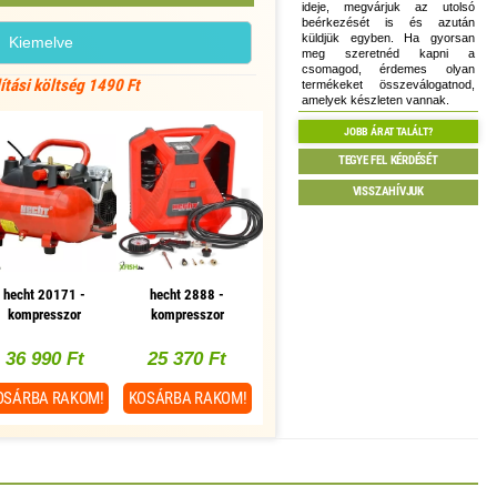
ideje, megvárjuk az utolsó
beérkezését is és azután
küldjük egyben. Ha gyorsan
Kiemelve
meg szeretnéd kapni a
csomagod, érdemes olyan
lítási költség 1490 Ft
termékeket összeválogatnod,
amelyek készleten vannak.
JOBB ÁRAT TALÁLT?
TEGYE FEL KÉRDÉSÉT
VISSZAHÍVJUK
hecht 20171 -
hecht 2888 -
kompresszor
kompresszor
36 990 Ft
25 370 Ft
OSÁRBA
RAKOM!
KOSÁRBA
RAKOM!