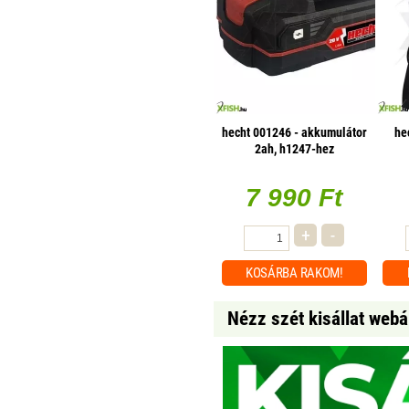
hecht 001246 - akkumulátor
he
2ah, h1247-hez
7 990 Ft
+
-
KOSÁRBA
RAKOM!
Nézz szét kisállat web