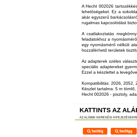
A Hecht 002026 tartozékkés
lehetőségeket. Ez a sokolda
akár egyszerű barkácsolásró
rugalmas kapcsolódást biztos
A csatlakoztatás megkönnyí
feladatokhoz a nyomásmérővel
egy nyomásmérő nélküli alap
hozzáférhető területek tisztí
Az adapterek széles választ
speciális adaptereket gyer
Ezzel a készlettel a levegő
Kompatibilitás: 2026, 2052,
Készlet tartalma: 5 m tömlő,
Hecht 002026 - pisztoly, ad
KATTINTS AZ ALÁ
AZ ALÁBBI KERESÉSI KIFEJEZÉSEK
hechtig
hechtgg