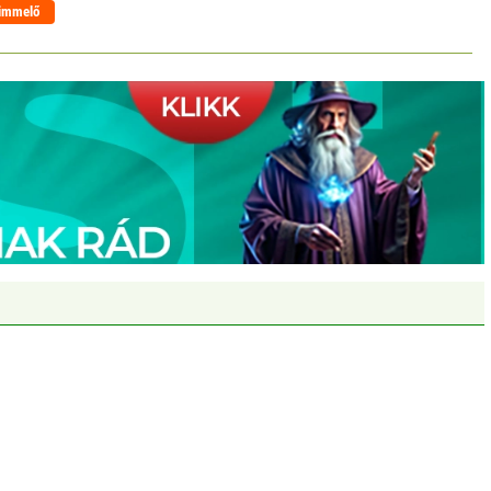
immelő