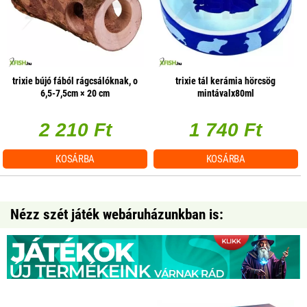
trixie bújó fából rágcsálóknak, o
trixie tál kerámia hörcsög
6,5-7,5cm × 20 cm
mintávalx80ml
2 210 Ft
1 740 Ft
KOSÁRBA
KOSÁRBA
Nézz szét játék webáruházunkban is: