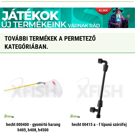
TOVÁBBI TERMÉKEK A PERMETEZŐ
KATEGÓRIÁBAN.
hecht 000400 - gyomírtó harang
hecht 00415 a - f típusú szórófej
h405, h408, h4500