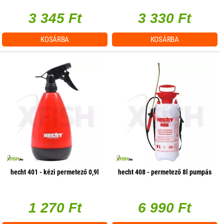
3 345 Ft
3 330 Ft
KOSÁRBA
KOSÁRBA
hecht 401 - kézi permetező 0,9l
hecht 408 - permetező 8l pumpás
1 270 Ft
6 990 Ft