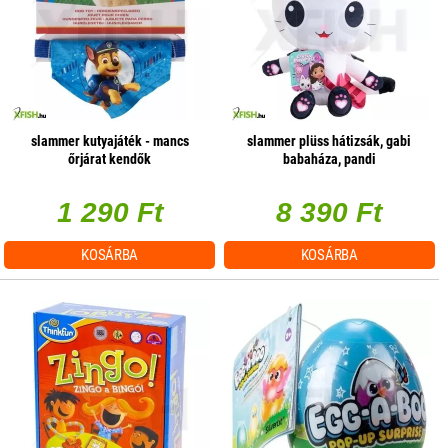
slammer kutyajáték - mancs
slammer plüss hátizsák, gabi
őrjárat kendők
babaháza, pandi
1 290 Ft
8 390 Ft
KOSÁRBA
KOSÁRBA