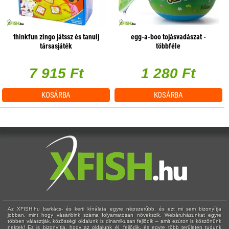
thinkfun zingo játssz és tanulj
egg-a-boo tojásvadászat -
társasjáték
többféle
7 915 Ft
1 280 Ft
KOSÁRBA
KOSÁRBA
Az XFISH.hu barkács- és kerti kínálata egyre népszerűbb, és ezt mi sem bizonyítja
jobban, mint hogy vásárlóink száma folyamatosan növekszik. Webáruházunkat egyre
többen választják, közösségi oldalunk is dinamikusan fejlődik – amit ezúton is köszönünk
nektek! Ez is bizonyítja, hogy az oldalunk él, fejlődik, és egyre több területen tudunk