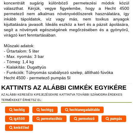
koncentrált sugárig különböző permetezési módok közül
választhat. Kérjük, vegye figyelembe, hogy a Hecht 4500
permetező nem alkalmas növényvédőszerek használatára, így
inkább tápoldatok, víz vagy más, nem toxikus anyagok
kijuttatására javasolt. Ideális eszköz a kert és a pázsit ápolására,
segít a növények egészségének megőrzésében és a gyönyörű,
virágzó kert fenntartásában.
Műszaki adatok:
- Űrtartalom: 5 liter
- Max. nyomás: 3 bar
- Tömeg: 1,4 kg
- Kialakítás: Dugattyús
- Funkciók: Túlnyomás szabályozó szelep, állítható fúvóka
Hecht 4500 - permetező pumpás 5l
KATTINTS AZ ALÁBBI CIMKÉK EGYIKÉRE
AZ ALÁBBI KERESÉSI KIFEJEZÉSEKRE KATTINTVA TOVÁBBI SZÁMODRA ÉRDEKES
TERMÉKEKET ÉRHETSZ EL:
hechtig
hechtgg
hechtanegadabtable
ig4500
permetezőhöz
permetező
pumpás
kmk45led