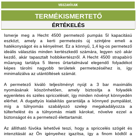
VISSZAHÍVJUK
TERMÉKISMERTETŐ
ÉRTÉKELÉS
Ismerje meg a Hecht 4500 permetező pumpás 5l kapacitású
eszközt, amely a kerti permetezés új szintjére emeli a
hatékonyságot és a kényelmet. Ez a könnyű, 1,4 kg-os permetező
ideális választás minden kertészkedő számára, legyen szó akár
kezdő, akár tapasztalt hobbikertészről. A Hecht 4500 strapabíró
műanyag tartálya 5 literes űrtartalmával elegendő folyadékot
képes tárolni nagyobb területek permetezéséhez is, így
minimalizálva az utántöltések számát.
A permetező kiváló teljesítményt nyújt a 3 bar maximális
nyomásának köszönhetően, amely biztosítja a folyadék
egyenletes és széles spriccelését, így minden növényt könnyedén
elérhet. A dugattyús kialakítás garantálja a könnyed pumpálást,
míg a túlnyomás szabályozó szelep megakadályozza a
túlterhelést és a túlnyomás miatti károkat, növelve ezzel a
biztonságot és a permetező élettartamát.
Az állítható fúvóka lehetővé teszi, hogy a spriccelés szögét és
intenzitását az Ön igényeihez igazítsa, így a finom ködtől a