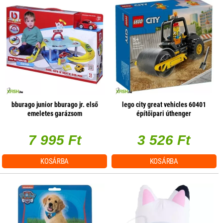
bburago junior bburago jr. első
lego city great vehicles 60401
emeletes garázsom
építőipari úthenger
7 995 Ft
3 526 Ft
KOSÁRBA
KOSÁRBA