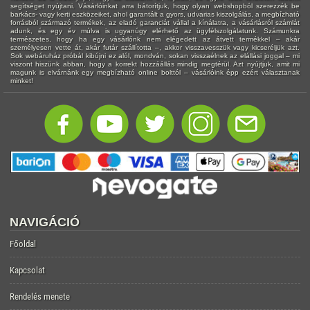
segítséget nyújtani. Vásárlóinkat arra bátorítjuk, hogy olyan webshopból szerezzék be
barkács- vagy kerti eszközeiket, ahol garantált a gyors, udvarias kiszolgálás, a megbízható
forrásból származó termékek, az eladó garanciát vállal a kínálatra, a vásárlásról számlát
adunk, és egy év múlva is ugyanúgy elérhető az ügyfélszolgálatunk. Számunkra
természetes, hogy ha egy vásárlónk nem elégedett az átvett termékkel – akár
személyesen vette át, akár futár szállította –, akkor visszavesszük vagy kicseréljük azt.
Sok webáruház próbál kibújni ez alól, mondván, sokan visszaélnek az elállási joggal – mi
viszont hiszünk abban, hogy a korrekt hozzáállás mindig megtérül. Azt nyújtjuk, amit mi
magunk is elvárnánk egy megbízható online bolttól – vásárlóink épp ezért választanak
minket!
NAVIGÁCIÓ
Főoldal
Kapcsolat
Rendelés menete