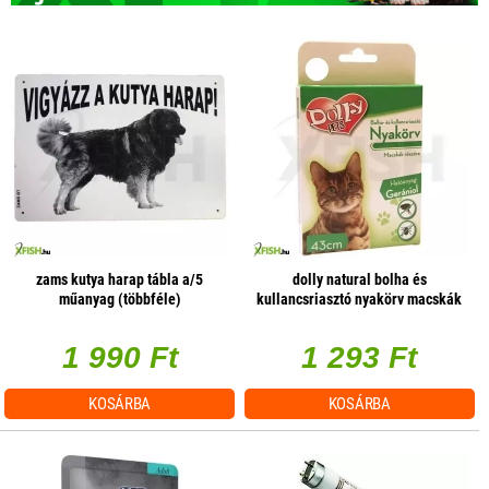
zams kutya harap tábla a/5
dolly natural bolha és
műanyag (többféle)
kullancsriasztó nyakörv macskák
részére fehér 43cm
1 990 Ft
1 293 Ft
KOSÁRBA
KOSÁRBA