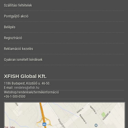
Szállítási feltételek
Pontgyűjtő akció
Belépés
Regisztráció
Reklamáció kezelés
Gyakran ismételt kérdések
XFISH Global Kft.
1186 Budapest, Közdűlő u. 46-50.
E-mail:
rendeles@xfish.hu
Webshop/rendelések/termékinformáció
+36-1-500-0500