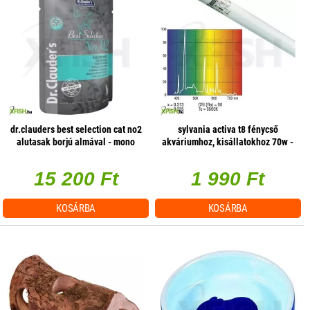
dr.clauders best selection cat no2
sylvania activa t8 fénycső
alutasak borjú almával - mono
akváriumhoz, kisállatokhoz 70w -
protein 85g 1 db/csomag
1800mm
15 200 Ft
1 990 Ft
KOSÁRBA
KOSÁRBA