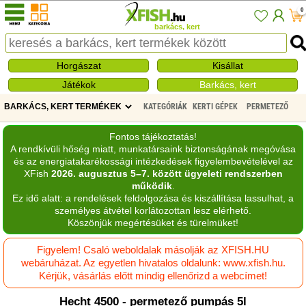
0
barkács, kert
Horgászat
Kisállat
Játékok
Barkács, kert
KATEGÓRIÁK
KERTI GÉPEK
PERMETEZŐ
Fontos tájékoztatás!
A rendkívüli hőség miatt, munkatársaink biztonságának megóvása
és az energiatakarékossági intézkedések figyelembevételével az
XFish
2026. augusztus 5–7. között ügyeleti rendszerben
működik
.
Ez idő alatt: a rendelések feldolgozása és kiszállítása lassulhat, a
személyes átvétel korlátozottan lesz elérhető.
Köszönjük megértésüket és türelmüket!
Figyelem! Csaló weboldalak másolják az XFISH.HU
webáruházat. Az egyetlen hivatalos oldalunk: www.xfish.hu.
Kérjük, vásárlás előtt mindig ellenőrizd a webcímet!
Hecht 4500 - permetező pumpás 5l