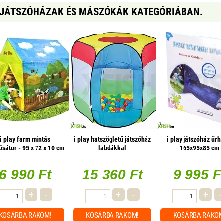
 JÁTSZÓHÁZAK ÉS MÁSZÓKÁK KATEGÓRIÁBAN.
i play farm mintás
i play hatszögletű játszóház
i play játszóház űr
ósátor - 95 x 72 x 10 cm
labdákkal
165x95x85 cm
6 990 Ft
15 360 Ft
9 995 F
+
-
+
-
+
KOSÁRBA
RAKOM!
KOSÁRBA
RAKOM!
KOSÁRBA
RAKO