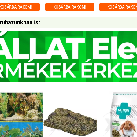
KOSÁRBA
RAKOM!
KOSÁRBA
RAKOM!
KOSÁRBA
RAKO
áruházunkban is: