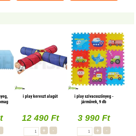
nyeg,
i play kereszt alagút
i play szivacsszőnyeg -
somag
járművek, 9 db
t
12 490 Ft
3 990 Ft
-
+
-
+
-