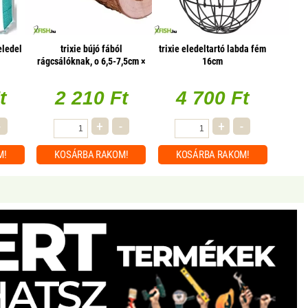
eledel
trixie bújó fából
trixie eledeltartó labda fém
rágcsálóknak, o 6,5-7,5cm ×
16cm
20 cm
t
2 210 Ft
4 700 Ft
-
+
-
+
-
M!
KOSÁRBA
RAKOM!
KOSÁRBA
RAKOM!