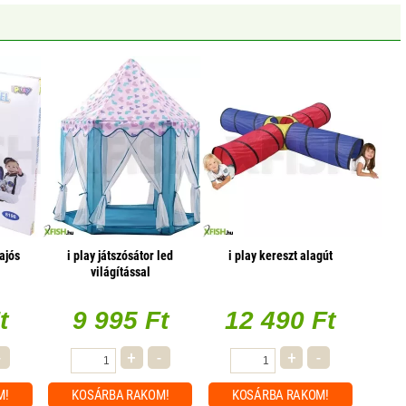
hajós
i play játszósátor led
i play kereszt alagút
világítással
t
9 995 Ft
12 490 Ft
-
+
-
+
-
M!
KOSÁRBA
RAKOM!
KOSÁRBA
RAKOM!