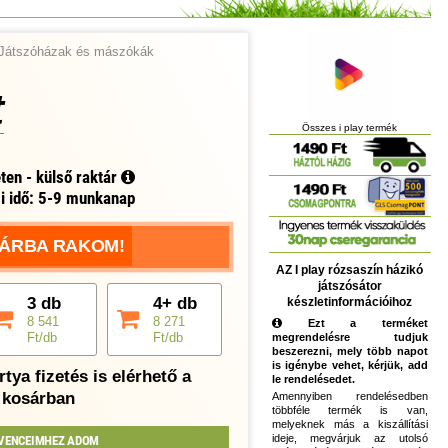
Játszóházak és mászókák
t
Összes i play termék
ten - külső raktár
si idő: 5-9 munkanap
ÁRBA RAKOM!
AZ I play rózsaszín házikó
játszósátor
3 db
4+ db
készletinformációihoz
8 541
8 271
Ezt a terméket
Ft/db
Ft/db
megrendelésre tudjuk
beszerezni, mely több napot
is igénybe vehet, kérjük, add
tya fizetés is elérhető a
le rendelésedet.
kosárban
Amennyiben rendelésedben
többféle termék is van,
melyeknek más a kiszállítási
ideje, megvárjuk az utolsó
VENCEIMHEZ ADOM