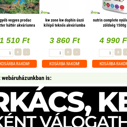
gyéb vegyes prodac
kw zone kw dophin úszó
nutrin complete nyúl
zter háttér akváriumra
kilépő teknős akváriumba
zöldség 1500g
5 (választható méret)
(15x11cm)
1 510 Ft
3 860 Ft
4 990 F
+
-
+
-
+
KOSÁRBA
RAKOM!
KOSÁRBA
RAKOM!
KOSÁRBA
RAKO
t webáruházunkban is: