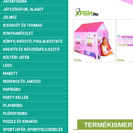
JÁTÉKFIGURA
JÁTSZÓSÁTOR, ALAGÚT
JELMEZ
KISVASÚT ÉS THOMAS
KONYHAKÉSZLET
KÖNYV, KIFESTŐ, FOGLALKOZTATÓ
KREATÍV ÉS KÉSZSÉGFEJLESZTŐ
KÜLTÉRI JÁTÉK
LEGO
MAKETT
MEDENCE ÉS JAKUZZI
PAPÍRÁRU
PARTY KELLÉK
PLAYMOBIL
PLÜSSFIGURA
PUZZLE ÉS KIRAKÓS
TERMÉKISMER
SPORTJÁTÉK, SPORTFELSZERELÉS