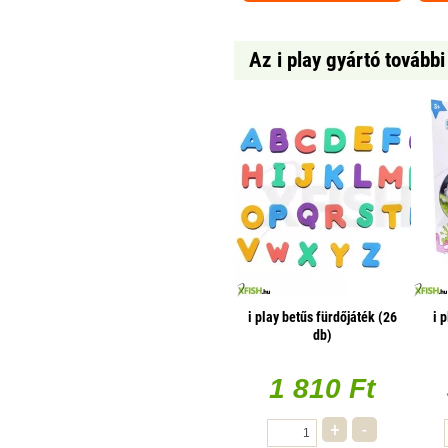
Az i play gyártó tovább
i play betűs fürdőjáték (26
i 
db)
1 810 Ft
+
-