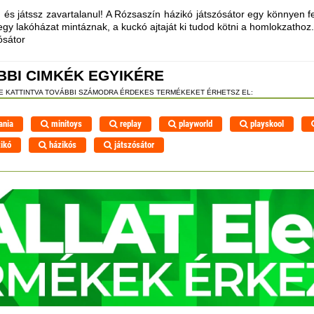
, és játssz zavartalanul! A Rózsaszín házikó játszósátor egy könnyen fe
egy lakóházat mintáznak, a kuckó ajtaját ki tudod kötni a homlokzathoz.
ósátor
BBI CIMKÉK EGYIKÉRE
RE KATTINTVA TOVÁBBI SZÁMODRA ÉRDEKES TERMÉKEKET ÉRHETSZ EL:
ania
minitoys
replay
playworld
playskool
ikó
házikós
játszósátor