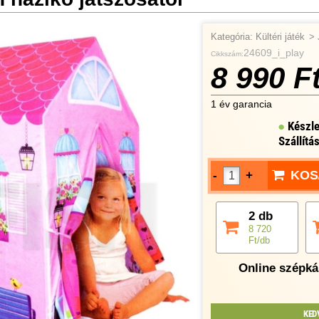
Kategória:
Kültéri játék
>
24609_i_play
Cikkszám:
8 990 F
1 év garancia
Készle
Szállítá
KOS
-
+
2 db
8 720
Ft/db
Online szépkár
KED