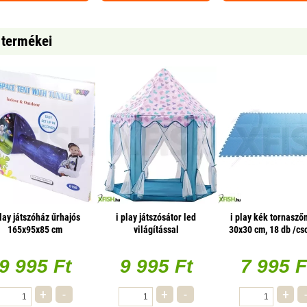
i termékei
play játszóház űrhajós
i play játszósátor led
i play kék tornasző
165x95x85 cm
világítással
30x30 cm, 18 db /c
9 995 Ft
9 995 Ft
7 995 F
+
-
+
-
+