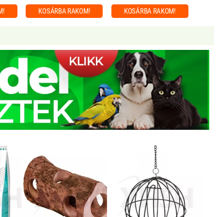
M!
KOSÁRBA
RAKOM!
KOSÁRBA
RAKOM!