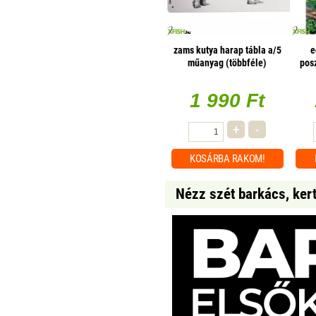
zams kutya harap tábla a/5
e
műanyag (többféle)
pos
sf0
1 990 Ft
+
-
KOSÁRBA
RAKOM!
Nézz szét barkács, ker