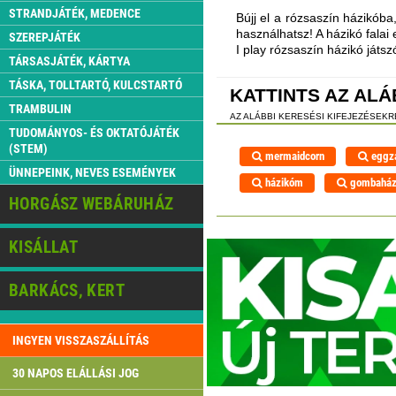
STRANDJÁTÉK, MEDENCE
Bújj el a rózsaszín házikóba
használhatsz! A házikó falai 
SZEREPJÁTÉK
I play rózsaszín házikó játsz
TÁRSASJÁTÉK, KÁRTYA
TÁSKA, TOLLTARTÓ, KULCSTARTÓ
KATTINTS AZ ALÁ
TRAMBULIN
AZ ALÁBBI KERESÉSI KIFEJEZÉSEK
TUDOMÁNYOS- ÉS OKTATÓJÁTÉK
(STEM)
mermaidcorn
eggz
ÜNNEPEINK, NEVES ESEMÉNYEK
házikóm
gombaház
HORGÁSZ WEBÁRUHÁZ
KISÁLLAT
BARKÁCS, KERT
INGYEN VISSZASZÁLLÍTÁS
30 NAPOS ELÁLLÁSI JOG