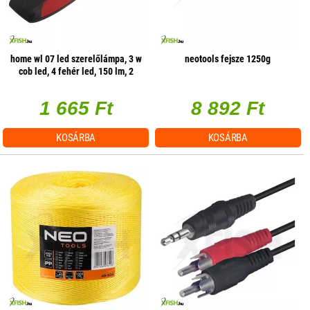
home wl 07 led szerelőlámpa, 3 w
neotools fejsze 1250g
cob led, 4 fehér led, 150 lm, 2
üzemmód, mágneses
1 665 Ft
8 892 Ft
KOSÁRBA
KOSÁRBA