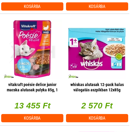
KOSÁRBA
KOSÁRBA
vitakraft poésie delice junior
whiskas alutasak 12-pack halas
macska alutasak pulyka 85g, 1
válogatás aszpikban 12x85g
db/csomag
multipack
13 455 Ft
2 570 Ft
KOSÁRBA
KOSÁRBA