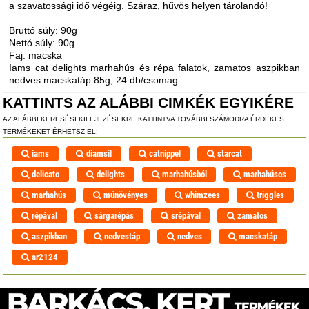
a szavatossági idő végéig. Száraz, hűvös helyen tárolandó!
Bruttó súly: 90g
Nettó súly: 90g
Faj: macska
Iams cat delights marhahús és répa falatok, zamatos aszpikban
nedves macskatáp 85g, 24 db/csomag
KATTINTS AZ ALÁBBI CIMKÉK EGYIKÉRE
AZ ALÁBBI KERESÉSI KIFEJEZÉSEKRE KATTINTVA TOVÁBBI SZÁMODRA ÉRDEKES
TERMÉKEKET ÉRHETSZ EL:
iams
diamsil
catnippel
starcat
delicato
delights
marhahúsból
marhahúsos
marhahús
műnövényes
whimzees
triggles
répával
sárgarépás
srépával
zamatos
aszpikban
nedvestáp
nedves
macskatáp
ar2124