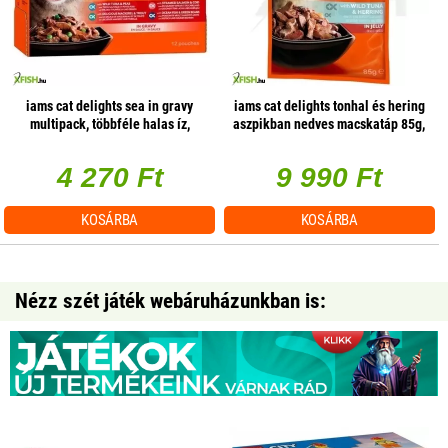
iams cat delights sea in gravy
iams cat delights tonhal és hering
multipack, többféle halas íz,
aszpikban nedves macskatáp 85g,
ízletes szószban 12x85g, 1
24 db/csomag
db/csomag
4 270 Ft
9 990 Ft
KOSÁRBA
KOSÁRBA
Nézz szét játék webáruházunkban is: