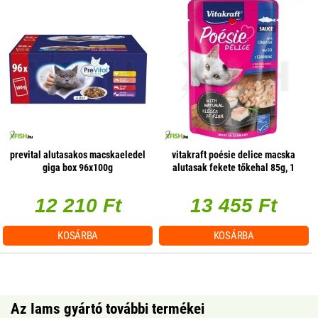
prevital alutasakos macskaeledel
vitakraft poésie delice macska
giga box 96x100g
alutasak fekete tőkehal 85g, 1
db/csomag
12 210 Ft
13 455 Ft
KOSÁRBA
KOSÁRBA
Az Iams gyártó további termékei