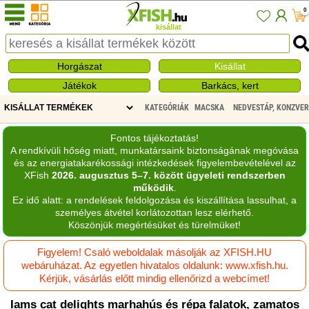
0
kisállat
Horgászat
Kisállat
Játékok
Barkács, kert
KATEGÓRIÁK
MACSKA
NEDVESTÁP, KONZVE
Fontos tájékoztatás!
A rendkívüli hőség miatt, munkatársaink biztonságának megóvása
és az energiatakarékossági intézkedések figyelembevételével az
XFish
2026. augusztus 5–7. között ügyeleti rendszerben
működik
.
Ez idő alatt: a rendelések feldolgozása és kiszállítása lassulhat, a
személyes átvétel korlátozottan lesz elérhető.
Köszönjük megértésüket és türelmüket!
Figyelem! Csaló weboldalak másolják az XFISH.HU
webáruházat. Az egyetlen hivatalos oldalunk: www.xfish.hu.
Kérjük, vásárlás előtt mindig ellenőrizd a webcímet!
Iams cat delights marhahús és répa falatok, zamatos