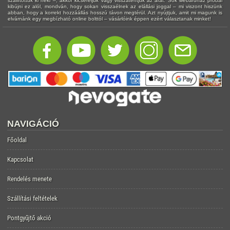
szállítottuk ki neki –, akkor kicseréljük vagy visszatérítjük az árát. Sok webáruház próbál
kibújni ez alól, mondván, hogy sokan visszaélnek az elállási joggal – mi viszont hiszünk
abban, hogy a korrekt hozzáállás hosszú távon megtérül. Azt nyújtjuk, amit mi magunk is
elvárnánk egy megbízható online bolttól – vásárlóink éppen ezért választanak minket!
NAVIGÁCIÓ
Főoldal
Kapcsolat
Rendelés menete
Szállítási feltételek
Pontgyűjtő akció