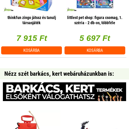
thinkfun zingo játssz és tanulj
littlest pet shop: figura csomag, 1.
társasjáték
széria - 2 db-os, többféle
7 915 Ft
5 697 Ft
KOSÁRBA
KOSÁRBA
Nézz szét barkács, kert webáruházunkban is: