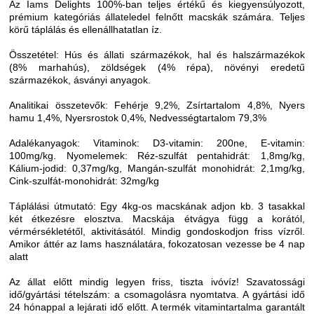
Az Iams Delights 100%-ban teljes értékű és kiegyensúlyozott,
prémium kategóriás állateledel felnőtt macskák számára. Teljes
körű táplálás és ellenállhatatlan íz.
Összetétel: Hús és állati származékok, hal és halszármazékok
(8% marhahús), zöldségek (4% répa), növényi eredetű
származékok, ásványi anyagok.
Analitikai összetevők: Fehérje 9,2%, Zsírtartalom 4,8%, Nyers
hamu 1,4%, Nyersrostok 0,4%, Nedvességtartalom 79,3%
Adalékanyagok: Vitaminok: D3-vitamin: 200ne, E-vitamin:
100mg/kg. Nyomelemek: Réz-szulfát pentahidrát: 1,8mg/kg,
Kálium-jodid: 0,37mg/kg, Mangán-szulfát monohidrát: 2,1mg/kg,
Cink-szulfát-monohidrát: 32mg/kg
Táplálási útmutató: Egy 4kg-os macskának adjon kb. 3 tasakkal
két étkezésre elosztva. Macskája étvágya függ a korától,
vérmérsékletétől, aktivitásától. Mindig gondoskodjon friss vízről.
Amikor áttér az Iams használatára, fokozatosan vezesse be 4 nap
alatt
Az állat előtt mindig legyen friss, tiszta ivóvíz! Szavatossági
idő/gyártási tételszám: a csomagolásra nyomtatva. A gyártási idő
24 hónappal a lejárati idő előtt. A termék vitamintartalma garantált