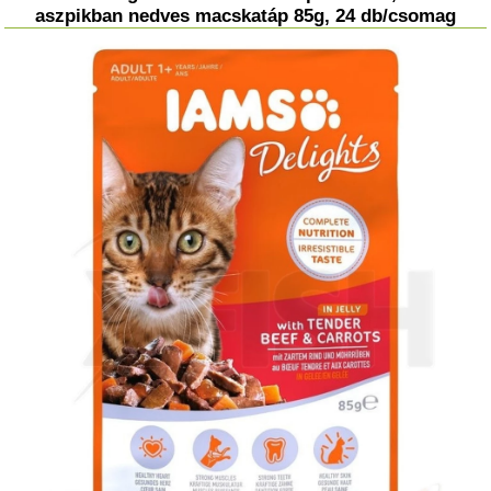
aszpikban nedves macskatáp 85g, 24 db/csomag