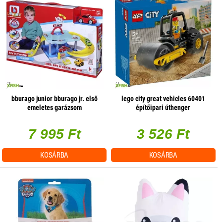
bburago junior bburago jr. első
lego city great vehicles 60401
emeletes garázsom
építőipari úthenger
7 995 Ft
3 526 Ft
KOSÁRBA
KOSÁRBA