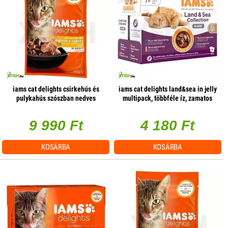
iams cat delights csirkehús és
iams cat delights land&sea in jelly
pulykahús szószban nedves
multipack, többféle íz, zamatos
macskatáp 85g, 24 db/csomag
aszpikban 12x85g, 1 db/csomag
9 990 Ft
4 180 Ft
KOSÁRBA
KOSÁRBA