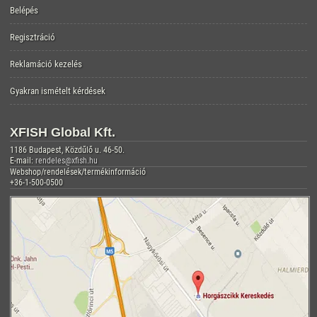
Belépés
Regisztráció
Reklamáció kezelés
Gyakran ismételt kérdések
XFISH Global Kft.
1186 Budapest, Közdűlő u. 46-50.
E-mail:
rendeles@xfish.hu
Webshop/rendelések/termékinformáció
+36-1-500-0500