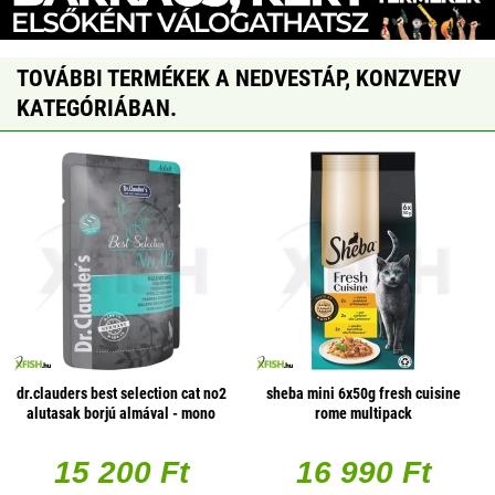
TOVÁBBI TERMÉKEK A NEDVESTÁP, KONZVERV
KATEGÓRIÁBAN.
dr.clauders best selection cat no2
sheba mini 6x50g fresh cuisine
alutasak borjú almával - mono
rome multipack
protein 85g 1 db/csomag
15 200 Ft
16 990 Ft