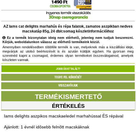
AZ Iams cat delights marhahús és répa falatok, zamatos aszpikban nedves
macskatáp 85g, 24 db/csomag készletinformációihoz
Ez a termék bizonytalan ideig nem elérhetõ, jelenleg nem tudjuk beszerezni.
Kérjük, weboldalunkon válassz az elérhetõ termékeink közül.
Amennyiben rendelésedben többféle termék is van, melyeknek más a kiszállítási ideje,
megvárjuk az utolsó beérkezését is és azután küldjük egyben. Ha gyorsan meg
szeretnéd kapni a csomagod, érdemes olyan termékeket összeválogatnod, amelyek
készleten vannak.
JOBB ÁRAT TALÁLT?
TEGYE FEL KÉRDÉSÉT
VISSZAHÍVJUK
TERMÉKISMERTETŐ
ÉRTÉKELÉS
Iams delights aszpikos macskaeledel marhahússal ÉS répával
Ajánlott: 1 évnél idősebb felnőtt macskáknak