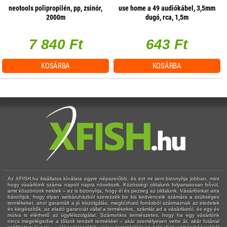
neotools polipropilén, pp, zsinór,
use home a 49 audiókábel, 3,5mm
2000m
dugó, rca, 1,5m
7 840 Ft
643 Ft
KOSÁRBA
KOSÁRBA
Az XFISH.hu kisállatos kínálata egyre népszerűbb, és ezt mi sem bizonyítja jobban, mint
hogy vásárlóink száma napról napra növekszik. Közösségi oldalunk folyamatosan bővül,
amit köszönünk nektek – ez is bizonyítja, hogy él és pezseg az oldalunk. Vásárlóinkat arra
bátorítjuk, hogy olyan webáruházból szerezzék be kis kedvenceik számára a szükséges
termékeket, ahol garantált a jó kiszolgálás, megbízható forrásból származnak az eledelek
és kiegészítők, az eladó garanciát vállal a termékekre, számlát ad a vásárlásról, és egy év
múlva is elérhető az ügyfélszolgálat. Számunkra természetes, hogy ha egy vásárlónk
nincs megelégedve a tőlünk rendelt termékkel – akár személyesen vette át, akár futárral