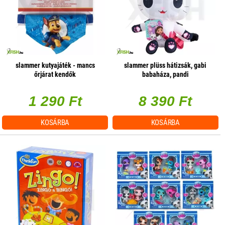
slammer kutyajáték - mancs
slammer plüss hátizsák, gabi
őrjárat kendők
babaháza, pandi
1 290 Ft
8 390 Ft
KOSÁRBA
KOSÁRBA