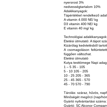
nyersrost 3%
nedvességtartalom 10%
Adalékanyagok:
Tápértékkel rendelkező ada
A vitamin 4.000 NE/ kg
D3 vitamin 400 NE/ kg
E vitamin 40 mg/ kg
Technológiai adalékanyagok:
Etetési útmutató: A tápot sz
Kizárólag kedvtelésből tartott
A csomagoláson feltüntetett 
függően változhat.
Etetési útmutató
Kutya testtömege Napi adag
1 – 5 35 - 105
5 - 10 105 - 205
10 - 25 205 - 365
25 - 45 365 - 570
45 - 70 570 - 790
Tárolás: száraz, hűvös, napf
Minőségét megőrzi (nap/hóna
Gyártó nyilvántartási száma
Gyártó: SC Alconor Company.