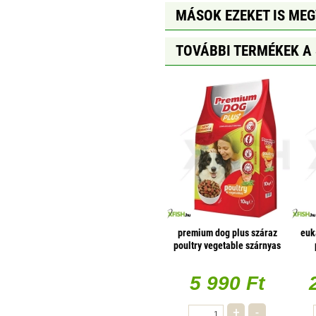
MÁSOK EZEKET IS ME
TOVÁBBI TERMÉKEK A
premium dog plus száraz
euk
poultry vegetable szárnyas
zöldség 10000g
5 990 Ft
+
-