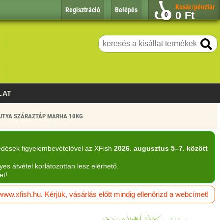
Kosár/pénztár
Regisztráció
Belépés
0
Ft
0
LAT
KUTYA SZÁRAZTÁP MARHA 10KG
edések figyelembevételével az XFish
2026. augusztus 5–7. között
yes átvétel korlátozottan lesz elérhető.
et!
w.xfish.hu. Kérjük, vásárlás előtt mindig ellenőrizd a webcímet!