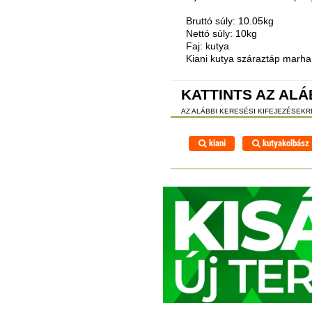
Bruttó súly: 10.05kg
Nettó súly: 10kg
Faj: kutya
Kiani kutya száraztáp marh
KATTINTS AZ ALÁ
AZ ALÁBBI KERESÉSI KIFEJEZÉSEK
kiani
kutyakolbász