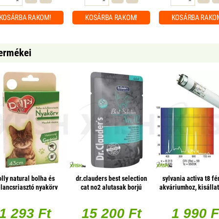
KOSÁRBA
RAKOM!
KOSÁRBA
RAKOM!
KOSÁRBA
RAKO
termékei
olly natural bolha és
dr.clauders best selection
sylvania activa t8 f
llancsriasztó nyakörv
cat no2 alutasak borjú
akváriumhoz, kisálla
cskák részére fehér
almával - mono protein 85g
70w - 1800mm
43cm
1 db/csomag
1 293 Ft
15 200 Ft
1 990 F