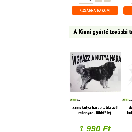
KOSÁRBA
RAKOM!
A Kiani gyártó további 
zams kutya harap tábla a/5
d
műanyag (többféle)
ku
ma
1 990 Ft