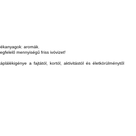
alékanyagok: aromák.
gfelelő mennyiségű friss ivóvizet!
lálékigénye a fajtától, kortól, aktivitástól és életkörülménytől