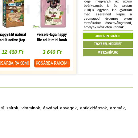
ideje, megvárjuk az utolsó
beérkezését is és azután
küldjük egyben. Ha gyorsan
meg szeretnéd kapni a
csomagod, érdemes olyan
termékeket összeválogatnod,
amelyek készleten vannak.
happy&fit natural
versele-laga happy
JOBB ÁRAT TALÁLT?
adult active (top
life adult mini lamb
TEGYE FEL KÉRDÉSÉT
breeder) 12kg
kutyaeledel 2,5kg
(bárányos)
12 460 Ft
3 640 Ft
VISSZAHÍVJUK
OSÁRBA
RAKOM!
KOSÁRBA
RAKOM!
etű zsírok, vitaminok, ásványi anyagok, antioxidánsok, aromák,