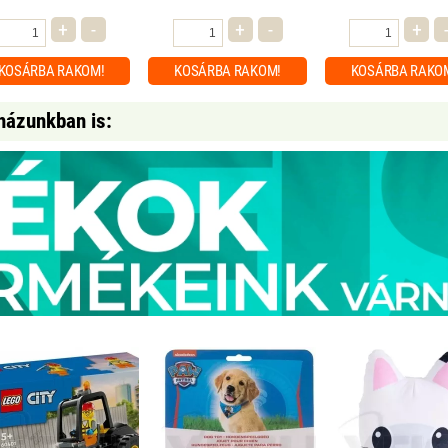
+
-
+
-
+
KOSÁRBA
RAKOM!
KOSÁRBA
RAKOM!
KOSÁRBA
RAKO
házunkban is: