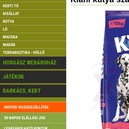
KERTI TÓ
KISÁLLAT
KUTYA
LÓ
MACSKA
MADÁR
TERRARISZTIKA - HÜLLŐ
HORGÁSZ WEBÁRUHÁZ
JÁTÉKOK
BARKÁCS, KERT
INGYEN VISSZASZÁLLÍTÁS
30 NAPOS ELÁLLÁSI JOG
LEVÁSÁROLHATÓ PONTOK