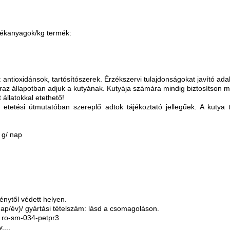
lékanyagok/kg termék:
 antioxidánsok, tartósítószerek. Érzékszervi tulajdonságokat javító ad
áraz állapotban adjuk a kutyának. Kutyája számára mindig biztosítson me
 állatokkal etethető!
etetési útmutatóban szereplő adtok tájékoztató jellegűek. A kutya táp
 g/ nap
énytől védett helyen.
p/év)/ gyártási tételszám: lásd a csomagoláson.
: ro-sm-034-petpr3
...