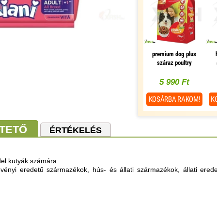
premium dog plus
száraz poultry
vegetable szárnyas
zöldség 10000g
5 990 Ft
KOSÁRBA
RAKOM!
K
TETŐ
ÉRTÉKELÉS
edel kutyák számára
vényi eredetű származékok, hús- és állati származékok, állati ered