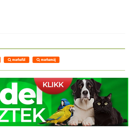
marhafül
marhamáj