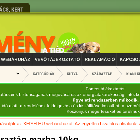
ÁCS, KERT
WEBÁRUHÁZ
VEVŐTÁJÉKOZTATÓ
REKLAMÁCIÓ
KAPCSO
KATEGÓRIÁK
KUTYA
SZÁRAZTÁP
KIANI 
Fontos tájékoztatás!
katársaink biztonságának megóvása és az energiatakarékossági intézk
ügyeleti rendszerben működik
.
 idő alatt: a rendelések feldolgozása és kiszállítása lassulhat, a személ
Köszönjük megértésüket és türelmük
solják az XFISH.HU webáruházat. Az egyetlen hivatalos oldalunk: ww
áraztáp marha 10kg