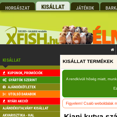
KISÁLLAT
HORGÁSZAT
JÁTÉKOK
BARK
KISÁLLAT
KUPONOK, PROMÓCIÓK
A rendkívüli hőség miatt, mun
GYÁRTÓK SZERINT
AJÁNDÉKÖTLETEK
Ez
UTOLSÓ DARABOK
NYÁRI AKCIÓ!
Figyelem! Csaló weboldalak má
AJÁNDÉKUTALVÁNY KISÁLLAT
Kiani kutya sz
AKVARISZTIKA - HAL