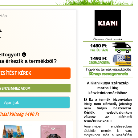
ztáp
t
Összes Kiani termék
Elfogyott
ha érkezik a termékből?
ESÍTÉST KÉREK
A Kiani kutya száraztáp
marha 10kg
VENCEIMHEZ ADOM
készletinformációihoz
Ez a termék bizonytalan
Ajánljuk
ideig nem elérhetõ, jelenleg
nem tudjuk beszerezni.
Kérjük, weboldalunkon
lítási költség 1490 Ft
válassz az elérhetõ
termékeink közül.
Amennyiben rendelésedben
többféle termék is van,
melyeknek más a kiszállítási