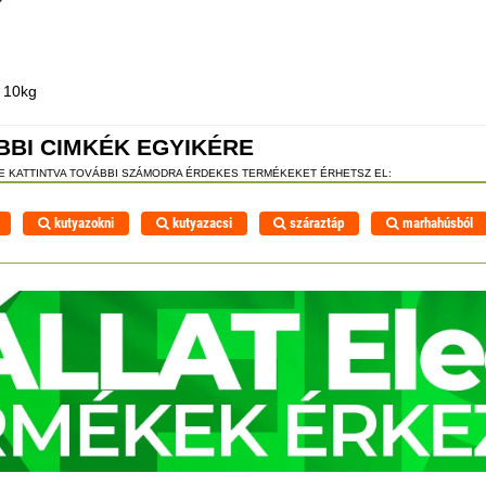
a 10kg
BBI CIMKÉK EGYIKÉRE
RE KATTINTVA TOVÁBBI SZÁMODRA ÉRDEKES TERMÉKEKET ÉRHETSZ EL:
kutyazokni
kutyazacsi
száraztáp
marhahúsból