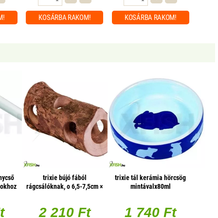
M!
KOSÁRBA
RAKOM!
KOSÁRBA
RAKOM!
énycső
trixie bújó fából
trixie tál kerámia hörcsög
tokhoz
rágcsálóknak, o 6,5-7,5cm ×
mintávalx80ml
20 cm
t
2 210 Ft
1 740 Ft