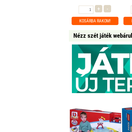
+
-
KOSÁRBA
RAKOM!
Nézz szét játék webáru