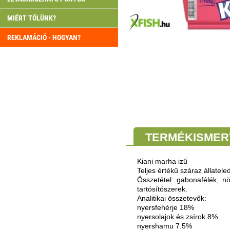
MIÉRT TŐLÜNK?
REKLAMÁCIÓ - HOGYAN?
TERMÉKISMER
Kiani marha izű
Teljes értékű száraz állatel
Összetétel: gabonafélék, nö
tartósítószerek.
Analitikai összetevők:
nyersfehérje 18%
nyersolajok és zsírok 8%
nyershamu 7.5%