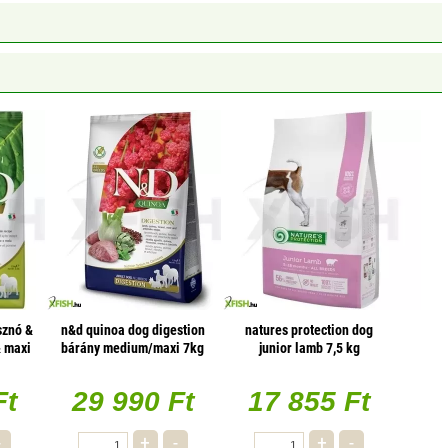
sznó &
n&d quinoa dog digestion
natures protection dog
 maxi
bárány medium/maxi 7kg
junior lamb 7,5 kg
Ft
29 990 Ft
17 855 Ft
-
+
-
+
-