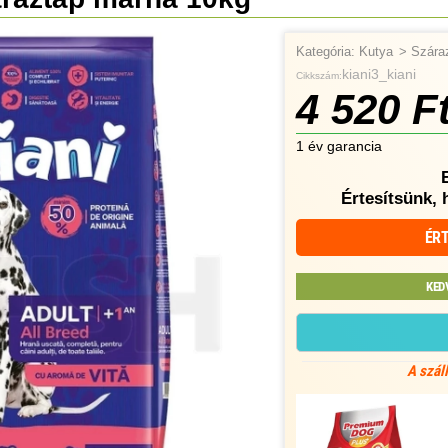
Kategória:
Kutya
>
Szára
kiani3_kiani
Cikkszám:
4 520 F
1 év garancia
Értesítsünk, 
ÉRT
KED
A szál