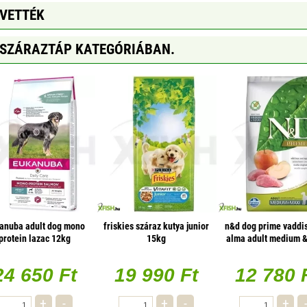
GVETTÉK
 SZÁRAZTÁP KATEGÓRIÁBAN.
anuba adult dog mono
friskies száraz kutya junior
n&d dog prime vaddi
protein lazac 12kg
15kg
alma adult medium &
2,5kg
24 650 Ft
19 990 Ft
12 780 
+
-
+
-
+