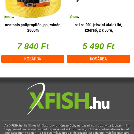
neotools polipropilén, pp, zsinór,
sal sa 001 jelszint átalakító,
2000m
sztereó, 2 x 50 w,
hangerőszabályzás csatornánként
7 840 Ft
5 490 Ft
KOSÁRBA
KOSÁRBA
Az XFISH.hu kisállatos kínálata egyre népszerűbb, és ezt mi sem bizonyítja jobban, mint
hogy vásárlóink száma napról napra növekszik. Közösségi oldalunk folyamatosan bővül,
amit köszönünk nektek – ez is bizonyítja, hogy él és pezseg az oldalunk. Vásárlóinkat arra