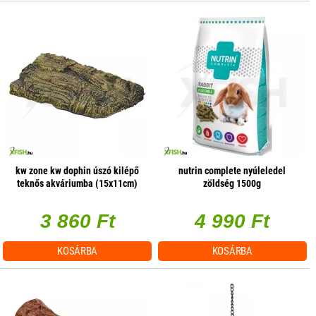
kw zone kw dophin úszó kilépő
nutrin complete nyúleledel
teknős akváriumba (15x11cm)
zöldség 1500g
3 860 Ft
4 990 Ft
KOSÁRBA
KOSÁRBA