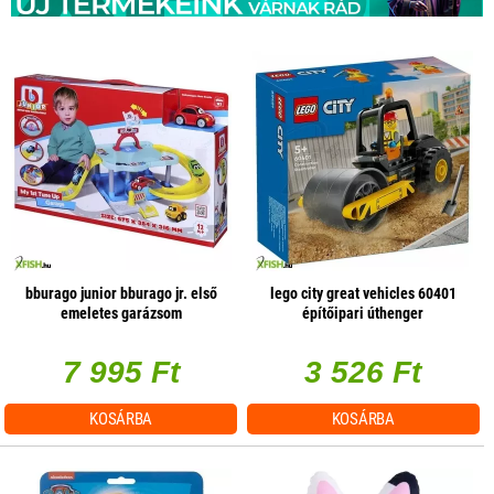
bburago junior bburago jr. első
lego city great vehicles 60401
emeletes garázsom
építőipari úthenger
7 995 Ft
3 526 Ft
KOSÁRBA
KOSÁRBA