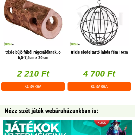
trixie bújó fából rágcsálóknak, o
trixie eledeltartó labda fém 16cm
6,5-7,5cm × 20 cm
2 210 Ft
4 700 Ft
KOSÁRBA
KOSÁRBA
Nézz szét játék webáruházunkban is: