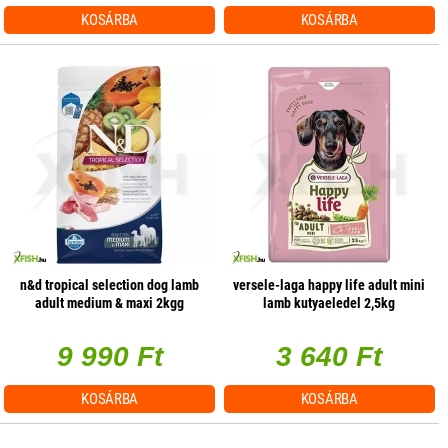
KOSÁRBA
KOSÁRBA
n&d tropical selection dog lamb
versele-laga happy life adult mini
adult medium & maxi 2kgg
lamb kutyaeledel 2,5kg
(bárányos)
9 990 Ft
3 640 Ft
KOSÁRBA
KOSÁRBA