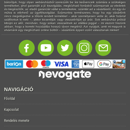
bátorítjuk, hogy olyan webáruházból szerezzék be kis kedvenceik számára a szükséges
termékeket, ahol garantált a jó kiszolgálás, megbízható forrásból származnak az eledelek
és kiegészítők, az eladó garanciát vállal a termékekre, számlát ad a vásárlásról, és egy év
múlva is elérhető az ügyfélszolgálat. Számunkra természetes, hogy ha egy vásárlónk
nincs megelégedve a tőlünk rendelt termékkel – akár személyesen vette át, akár futárral
szállítottuk ki neki –, akkor kicseréljük vagy visszatérítjük az árát. Sok webáruház próbál
kibújni ez alól, mondván, hogy sokan visszaélnek az elállási joggal – mi viszont hiszünk
abban, hogy a korrekt hozzáállás hosszú távon megtérül. Azt nyújtjuk, amit mi magunk is
elvárnánk egy megbízható online bolttól – vásárlóink éppen ezért választanak minket!
NAVIGÁCIÓ
Főoldal
Kapcsolat
Rendelés menete