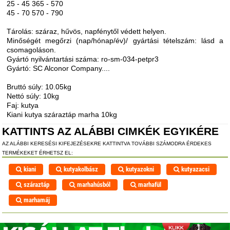
25 - 45 365 - 570
45 - 70 570 - 790
Tárolás: száraz, hűvös, napfénytől védett helyen.
Minőségét megőrzi (nap/hónap/év)/ gyártási tételszám: lásd a
csomagoláson.
Gyártó nyilvántartási száma: ro-sm-034-petpr3
Gyártó: SC Alconor Company....
Bruttó súly: 10.05kg
Nettó súly: 10kg
Faj: kutya
Kiani kutya száraztáp marha 10kg
KATTINTS AZ ALÁBBI CIMKÉK EGYIKÉRE
AZ ALÁBBI KERESÉSI KIFEJEZÉSEKRE KATTINTVA TOVÁBBI SZÁMODRA ÉRDEKES
TERMÉKEKET ÉRHETSZ EL:
kiani
kutyakolbász
kutyazokni
kutyazacsi
száraztáp
marhahúsból
marhafül
marhamáj