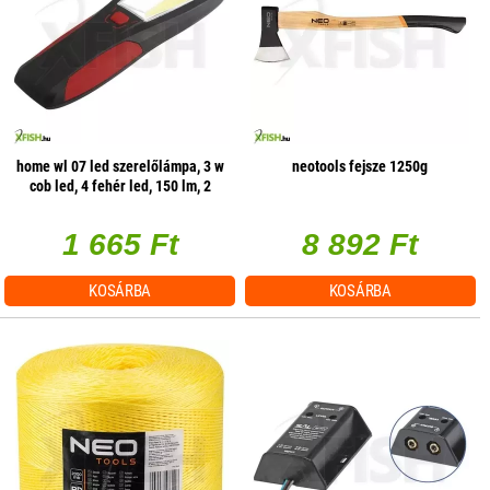
home wl 07 led szerelőlámpa, 3 w
neotools fejsze 1250g
cob led, 4 fehér led, 150 lm, 2
üzemmód, mágneses
1 665 Ft
8 892 Ft
KOSÁRBA
KOSÁRBA