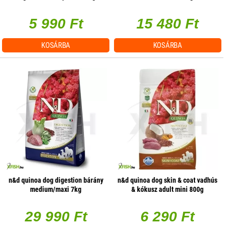
10000g
5 990 Ft
15 480 Ft
KOSÁRBA
KOSÁRBA
n&d quinoa dog digestion bárány
n&d quinoa dog skin & coat vadhús
medium/maxi 7kg
& kókusz adult mini 800g
29 990 Ft
6 290 Ft