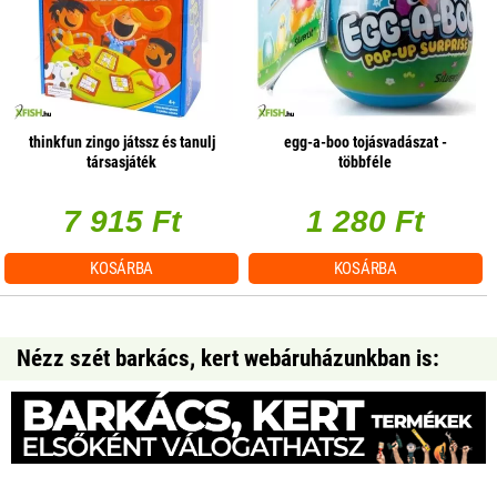
thinkfun zingo játssz és tanulj
egg-a-boo tojásvadászat -
társasjáték
többféle
7 915 Ft
1 280 Ft
KOSÁRBA
KOSÁRBA
Nézz szét barkács, kert webáruházunkban is: