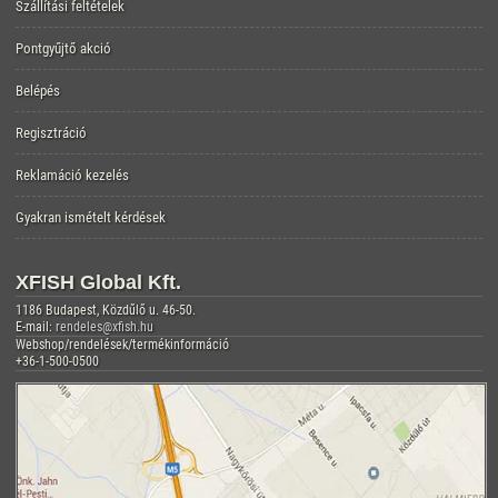
Szállítási feltételek
Pontgyűjtő akció
Belépés
Regisztráció
Reklamáció kezelés
Gyakran ismételt kérdések
XFISH Global Kft.
1186 Budapest, Közdűlő u. 46-50.
E-mail:
rendeles@xfish.hu
Webshop/rendelések/termékinformáció
+36-1-500-0500