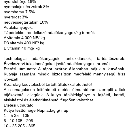
nyersfehérje 18%
nyersolajok és zsírok 8%
nyershamu 7.5%
nyersrost 3%
nedvességtartalom 10%
Adalékanyagok:
Tápértékkel rendelkező adalékanyagok/kg termék:
A vitamin 4.000 NE/ kg
D3 vitamin 400 NE/ kg
E vitamin 40 mg/ kg
Technológiai adalékanyagok: antioxidánsok, tartósítószerek.
Érzékszervi tulajdonságokat javító adalékanyagok: aromák.
Etetési útmutató: A tápot száraz állapotban adjuk a kutyának.
Kutyája számára mindig biztosítson megfelelő mennyiségű friss
ivóvizet!
Kizárólag kedvtelésből tartott állatokkal etethető!
A csomagoláson feltüntetett etetési útmutatóban szereplő adtok
tájékoztató jellegűek. A kutya táplálékigénye a fajtától, kortól,
aktivitástól és életkörülménytől függően változhat.
Etetési útmutató
Kutya testtömege Napi adag g/ nap
1 – 5 35 - 105
5 - 10 105 - 205
10 - 25 205 - 365