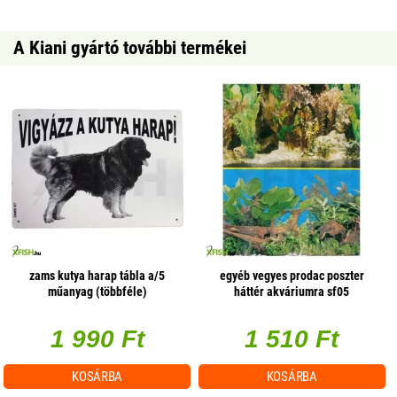
A Kiani gyártó további termékei
zams kutya harap tábla a/5
egyéb vegyes prodac poszter
műanyag (többféle)
háttér akváriumra sf05
(választható méret)
1 990 Ft
1 510 Ft
KOSÁRBA
KOSÁRBA