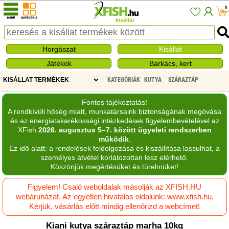
0
kisállat
Horgászat
Kisállat
Játékok
Barkács, kert
KATEGÓRIÁK
KUTYA
SZÁRAZTÁP
Fontos tájékoztatás!
A rendkívüli hőség miatt, munkatársaink biztonságának megóvása
és az energiatakarékossági intézkedések figyelembevételével az
XFish
2026. augusztus 5–7. között ügyeleti rendszerben
működik
.
Ez idő alatt: a rendelések feldolgozása és kiszállítása lassulhat, a
személyes átvétel korlátozottan lesz elérhető.
Köszönjük megértésüket és türelmüket!
Figyelem! Csaló weboldalak másolják az XFISH.HU
webáruházat. Az egyetlen hivatalos oldalunk: www.xfish.hu.
Kérjük, vásárlás előtt mindig ellenőrizd a webcímet!
Kiani kutya száraztáp marha 10kg