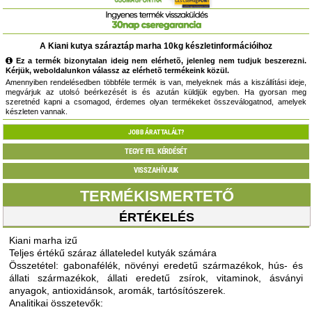
A Kiani kutya száraztáp marha 10kg készletinformációihoz
Ez a termék bizonytalan ideig nem elérhetõ, jelenleg nem tudjuk beszerezni.
Kérjük, weboldalunkon válassz az elérhetõ termékeink közül.
Amennyiben rendelésedben többféle termék is van, melyeknek más a kiszállítási ideje,
megvárjuk az utolsó beérkezését is és azután küldjük egyben. Ha gyorsan meg
szeretnéd kapni a csomagod, érdemes olyan termékeket összeválogatnod, amelyek
készleten vannak.
JOBB ÁRAT TALÁLT?
TEGYE FEL KÉRDÉSÉT
VISSZAHÍVJUK
TERMÉKISMERTETŐ
ÉRTÉKELÉS
Kiani marha izű
Teljes értékű száraz állateledel kutyák számára
Összetétel: gabonafélék, növényi eredetű származékok, hús- és
állati származékok, állati eredetű zsírok, vitaminok, ásványi
anyagok, antioxidánsok, aromák, tartósítószerek.
Analitikai összetevők: