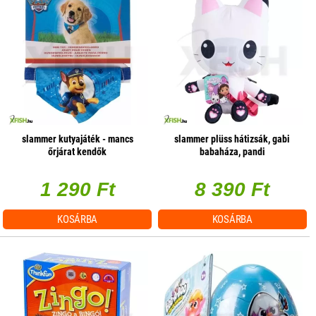
slammer kutyajáték - mancs
slammer plüss hátizsák, gabi
őrjárat kendők
babaháza, pandi
1 290 Ft
8 390 Ft
KOSÁRBA
KOSÁRBA