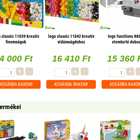
 classic 11039 kreatív
lego classic 11042 kreatív
lego functions 88
finomságok
vidámságdoboz
elemtartó dobo
4 000 Ft
16 410 Ft
15 360 
+
-
+
-
+
KOSÁRBA
RAKOM!
KOSÁRBA
RAKOM!
KOSÁRBA
RAKO
termékei