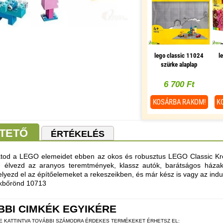
lego classic 11024
l
szürke alaplap
6 700 Ft
KOSÁRBA
RAKOM!
K
TETŐ
ÉRTÉKELÉS
atod a LEGO elemeidet ebben az okos és robusztus LEGO Classic Krea
d élvezd az aranyos teremtmények, klassz autók, barátságos házak
 helyezd el az építőelemeket a rekeszeikben, és már kész is vagy az indu
ékbőrönd 10713
BBI CIMKÉK EGYIKÉRE
RE KATTINTVA TOVÁBBI SZÁMODRA ÉRDEKES TERMÉKEKET ÉRHETSZ EL: