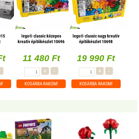
015
lego® classic közepes
lego® classic nagy kreatív
z
kreatív építőkészlet 10696
építőkészlet 10698
Ft
11 480 Ft
19 990 Ft
-
+
-
+
-
M!
KOSÁRBA
RAKOM!
KOSÁRBA
RAKOM!