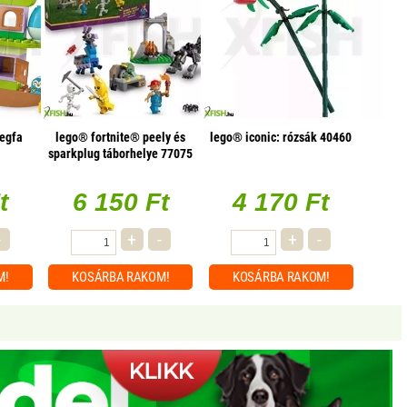
egfa
lego® fortnite® peely és
lego® iconic: rózsák 40460
sparkplug táborhelye 77075
t
6 150 Ft
4 170 Ft
-
+
-
+
-
M!
KOSÁRBA
RAKOM!
KOSÁRBA
RAKOM!