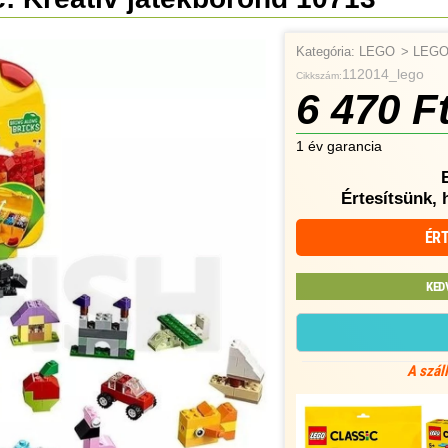
Kategória:
LEGO
>
LEGO 
112014_lego
Cikkszám:
6 470 F
1 év garancia
Értesítsünk, 
ÉRT
KED
A szál