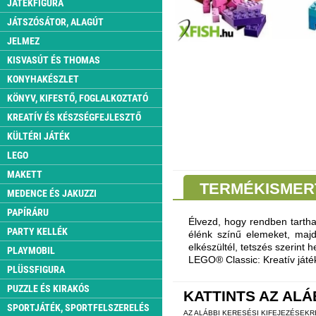
JÁTÉKFIGURA
JÁTSZÓSÁTOR, ALAGÚT
JELMEZ
KISVASÚT ÉS THOMAS
KONYHAKÉSZLET
KÖNYV, KIFESTŐ, FOGLALKOZTATÓ
KREATÍV ÉS KÉSZSÉGFEJLESZTŐ
KÜLTÉRI JÁTÉK
LEGO
MAKETT
TERMÉKISMER
MEDENCE ÉS JAKUZZI
PAPÍRÁRU
Élvezd, hogy rendben tarth
PARTY KELLÉK
élénk színű elemeket, maj
elkészültél, tetszés szerint
PLAYMOBIL
LEGO® Classic: Kreatív ját
PLÜSSFIGURA
PUZZLE ÉS KIRAKÓS
KATTINTS AZ ALÁ
SPORTJÁTÉK, SPORTFELSZERELÉS
AZ ALÁBBI KERESÉSI KIFEJEZÉSEK