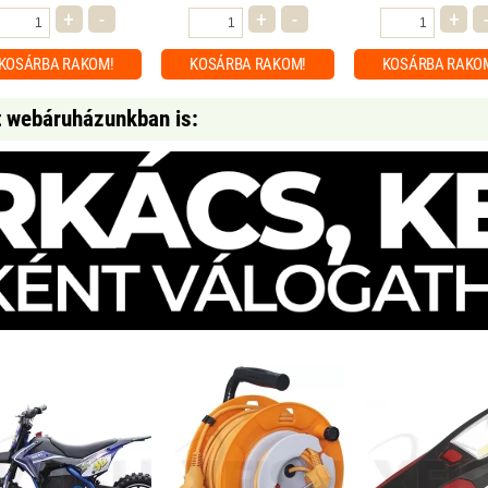
+
-
+
-
+
KOSÁRBA
RAKOM!
KOSÁRBA
RAKOM!
KOSÁRBA
RAKO
t webáruházunkban is: