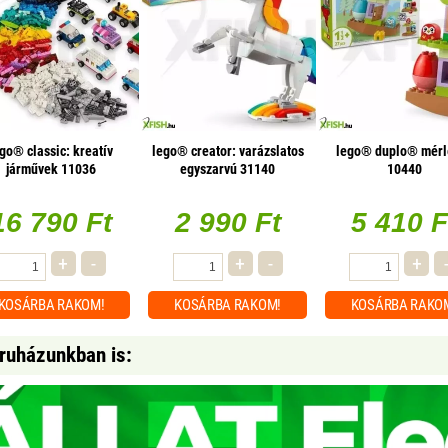
go® classic: kreatív
lego® creator: varázslatos
lego® duplo® mérl
járművek 11036
egyszarvú 31140
10440
16 790 Ft
2 990 Ft
5 410 F
+
-
+
-
+
KOSÁRBA
RAKOM!
KOSÁRBA
RAKOM!
KOSÁRBA
RAKO
áruházunkban is: