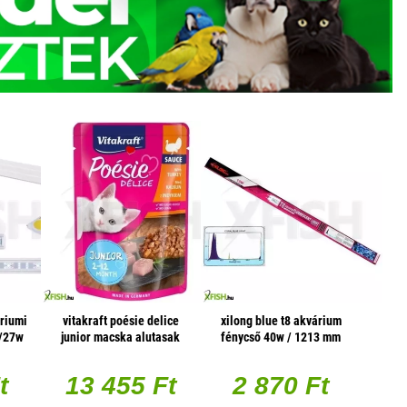
riumi
vitakraft poésie delice
xilong blue t8 akvárium
m/27w
junior macska alutasak
fénycső 40w / 1213 mm
pulyka 85g, 1 db/csomag
t
13 455 Ft
2 870 Ft