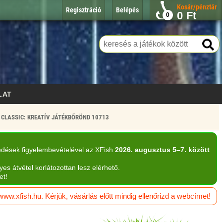
Kosár/pénztár
Regisztráció
Belépés
0
Ft
0
LAT
CLASSIC: KREATÍV JÁTÉKBŐRÖND 10713
edések figyelembevételével az XFish
2026. augusztus 5–7. között
yes átvétel korlátozottan lesz elérhető.
et!
w.xfish.hu. Kérjük, vásárlás előtt mindig ellenőrizd a webcímet!