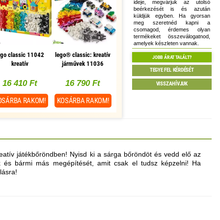
ideje, megvárjuk az utolsó
beérkezését is és azután
küldjük egyben. Ha gyorsan
meg szeretnéd kapni a
csomagod, érdemes olyan
termékeket összeválogatnod,
amelyek készleten vannak.
ego classic 11042
lego® classic: kreatív
JOBB ÁRAT TALÁLT?
kreatív
járművek 11036
TEGYE FEL KÉRDÉSÉT
vidámságdoboz
16 410 Ft
16 790 Ft
VISSZAHÍVJUK
OSÁRBA
RAKOM!
KOSÁRBA
RAKOM!
tív játékbőröndben! Nyisd ki a sárga bőröndöt és vedd elő az
 és bármi más megépítését, amit csak el tudsz képzelni! Ha
lásra!