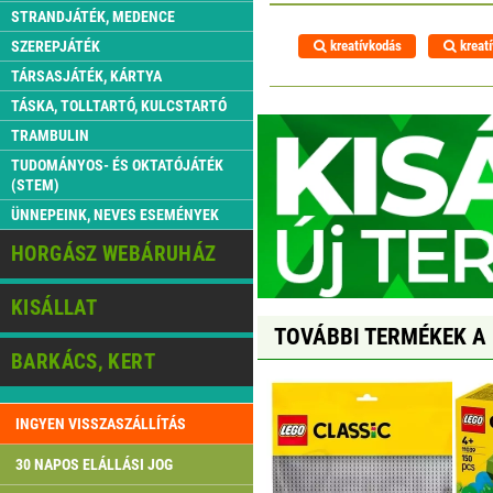
STRANDJÁTÉK, MEDENCE
kreatívkodás
kreatí
SZEREPJÁTÉK
TÁRSASJÁTÉK, KÁRTYA
TÁSKA, TOLLTARTÓ, KULCSTARTÓ
TRAMBULIN
TUDOMÁNYOS- ÉS OKTATÓJÁTÉK
(STEM)
ÜNNEPEINK, NEVES ESEMÉNYEK
HORGÁSZ WEBÁRUHÁZ
KISÁLLAT
TOVÁBBI TERMÉKEK A
BARKÁCS, KERT
INGYEN VISSZASZÁLLÍTÁS
30 NAPOS ELÁLLÁSI JOG