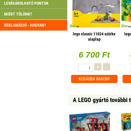
LEVÁSÁROLHATÓ PONTOK
MIÉRT TŐLÜNK?
REKLAMÁCIÓ - HOGYAN?
lego classic 11024 szürke
lego
alaplap
6 700 Ft
+
-
KOSÁRBA
RAKOM!
A LEGO gyártó további 