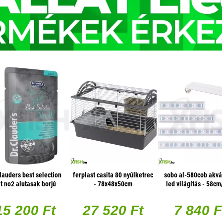
clauders best selection
ferplast casita 80 nyúlketrec
sobo al-580cob akvá
t no2 alutasak borjú
- 78x48x50cm
led világítás - 58c
val - mono protein 85g
1 db/csomag
15 200 Ft
27 520 Ft
7 840 F