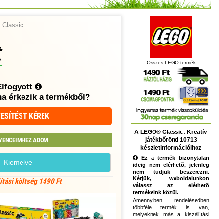
Classic
t
Összes LEGO termék
Elfogyott
ha érkezik a termékből?
ESÍTÉST KÉREK
A LEGO® Classic: Kreatív
játékbőrönd 10713
VENCEIMHEZ ADOM
készletinformációihoz
Ez a termék bizonytalan
Kiemelve
ideig nem elérhetõ, jelenleg
nem tudjuk beszerezni.
Kérjük, weboldalunkon
lítási költség 1490 Ft
válassz az elérhetõ
termékeink közül.
Amennyiben rendelésedben
többféle termék is van,
melyeknek más a kiszállítási