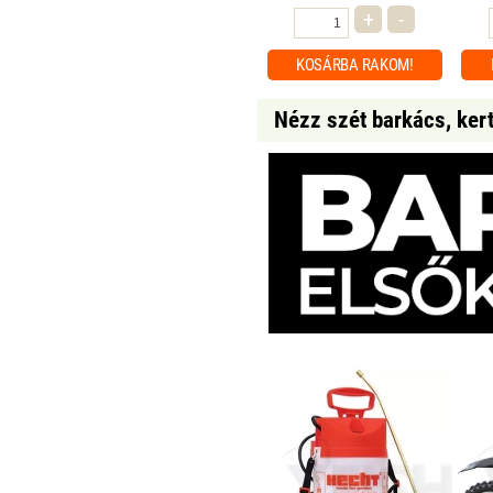
+
-
KOSÁRBA
RAKOM!
Nézz szét barkács, ker