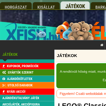
JÁTÉKOK
HORGÁSZAT
KISÁLLAT
BARK
JÁTÉKOK
KUPONOK, PROMÓCIÓK
A rendkívüli hőség miatt, mun
GYÁRTÓK SZERINT
AJÁNDÉKÖTLETEK
Ez
UTOLSÓ DARABOK
NYÁRI AKCIÓ!
Figyelem! Csaló weboldalak má
AJÁNDÉKUTALVÁNY JÁTÉK
LEGO® Classic:
AKCIÓJÁTÉK, AKCIÓFIGURA