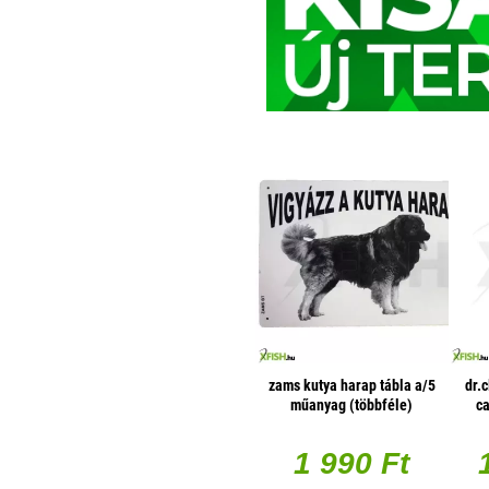
zams kutya harap tábla a/5
dr.
műanyag (többféle)
ca
almá
1 990 Ft