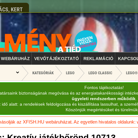
ÁCS, KERT
WEBÁRUHÁZ
VEVŐTÁJÉKOZTATÓ
REKLAMÁCIÓ
KAPCSO
KATEGÓRIÁK
LEGO
LEGO CLASSIC
LEGO® 
Fontos tájékoztatás!
katársaink biztonságának megóvása és az energiatakarékossági intézk
ügyeleti rendszerben működik
.
 idő alatt: a rendelések feldolgozása és kiszállítása lassulhat, a személ
Köszönjük megértésüket és türelmük
solják az XFISH.HU webáruházat. Az egyetlen hivatalos oldalunk: ww
 Kreatív játékbőrönd 10713