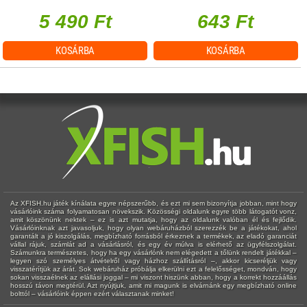
5 490 Ft
643 Ft
KOSÁRBA
KOSÁRBA
Az XFISH.hu játék kínálata egyre népszerűbb, és ezt mi sem bizonyítja jobban, mint hogy
vásárlóink száma folyamatosan növekszik. Közösségi oldalunk egyre több látogatót vonz,
amit köszönünk nektek – ez is azt mutatja, hogy az oldalunk valóban él és fejlődik.
Vásárlóinknak azt javasoljuk, hogy olyan webáruházból szerezzék be a játékokat, ahol
garantált a jó kiszolgálás, megbízható forrásból érkeznek a termékek, az eladó garanciát
vállal rájuk, számlát ad a vásárlásról, és egy év múlva is elérhető az ügyfélszolgálat.
Számunkra természetes, hogy ha egy vásárlónk nem elégedett a tőlünk rendelt játékkal –
legyen szó személyes átvételről vagy házhoz szállításról –, akkor kicseréljük vagy
visszatérítjük az árát. Sok webáruház próbálja elkerülni ezt a felelősséget, mondván, hogy
sokan visszaélnek az elállási joggal – mi viszont hiszünk abban, hogy a korrekt hozzáállás
hosszú távon megtérül. Azt nyújtjuk, amit mi magunk is elvárnánk egy megbízható online
bolttól – vásárlóink éppen ezért választanak minket!