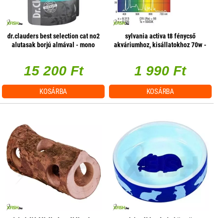
dr.clauders best selection cat no2
sylvania activa t8 fénycső
alutasak borjú almával - mono
akváriumhoz, kisállatokhoz 70w -
protein 85g 1 db/csomag
1800mm
15 200 Ft
1 990 Ft
KOSÁRBA
KOSÁRBA