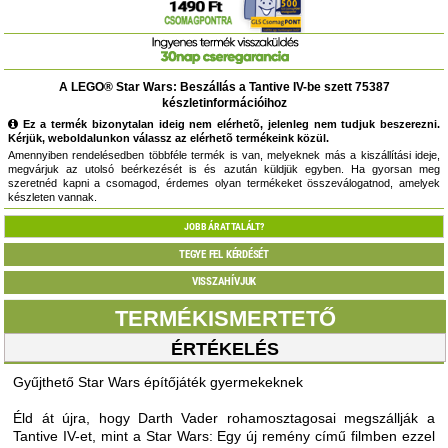
A LEGO® Star Wars: Beszállás a Tantive IV-be szett 75387
készletinformációihoz
Ez a termék bizonytalan ideig nem elérhetõ, jelenleg nem tudjuk beszerezni.
Kérjük, weboldalunkon válassz az elérhetõ termékeink közül.
Amennyiben rendelésedben többféle termék is van, melyeknek más a kiszállítási ideje,
megvárjuk az utolsó beérkezését is és azután küldjük egyben. Ha gyorsan meg
szeretnéd kapni a csomagod, érdemes olyan termékeket összeválogatnod, amelyek
készleten vannak.
JOBB ÁRAT TALÁLT?
TEGYE FEL KÉRDÉSÉT
VISSZAHÍVJUK
TERMÉKISMERTETŐ
ÉRTÉKELÉS
Gyűjthető Star Wars építőjáték gyermekeknek
Éld át újra, hogy Darth Vader rohamosztagosai megszállják a
Tantive IV-et, mint a Star Wars: Egy új remény című filmben ezzel