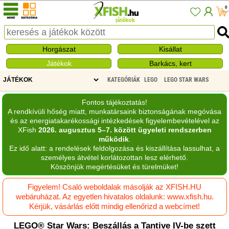
0
játékok
Horgászat
Kisállat
Játékok
Barkács, kert
KATEGÓRIÁK
LEGO
LEGO STAR WARS
Fontos tájékoztatás!
A rendkívüli hőség miatt, munkatársaink biztonságának megóvása
és az energiatakarékossági intézkedések figyelembevételével az
XFish
2026. augusztus 5–7. között ügyeleti rendszerben
működik
.
Ez idő alatt: a rendelések feldolgozása és kiszállítása lassulhat, a
személyes átvétel korlátozottan lesz elérhető.
Köszönjük megértésüket és türelmüket!
Figyelem! Csaló weboldalak másolják az XFISH.HU
webáruházat. Az egyetlen hivatalos oldalunk: www.xfish.hu.
Kérjük, vásárlás előtt mindig ellenőrizd a webcímet!
LEGO® Star Wars: Beszállás a Tantive IV-be szett