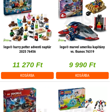
lego® harry potter adventi naptár
lego® marvel amerika kapitány
2025 76456
vs. thanos 76319
11 270 Ft
9 990 Ft
KOSÁRBA
KOSÁRBA