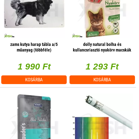
zams kutya harap tábla a/5
dolly natural bolha és
műanyag (többféle)
kullancsriasztó nyakörv macskák
részére fehér 43cm
1 990 Ft
1 293 Ft
KOSÁRBA
KOSÁRBA