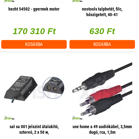
hecht 54502 - gyermek motor
neotools talpbetét, filc,
hőszigetelt, 40-41
170 310 Ft
630 Ft
KOSÁRBA
KOSÁRBA
sal sa 001 jelszint átalakító,
use home a 49 audiókábel, 3,5mm
sztereó, 2 x 50 w,
dugó, rca, 1,5m
hangerőszabályzás csatornánként