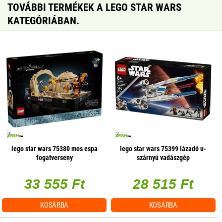
TOVÁBBI TERMÉKEK A LEGO STAR WARS
KATEGÓRIÁBAN.
lego star wars 75380 mos espa
lego star wars 75399 lázadó u-
fogatverseny
szárnyú vadászgép
33 555 Ft
28 515 Ft
KOSÁRBA
KOSÁRBA