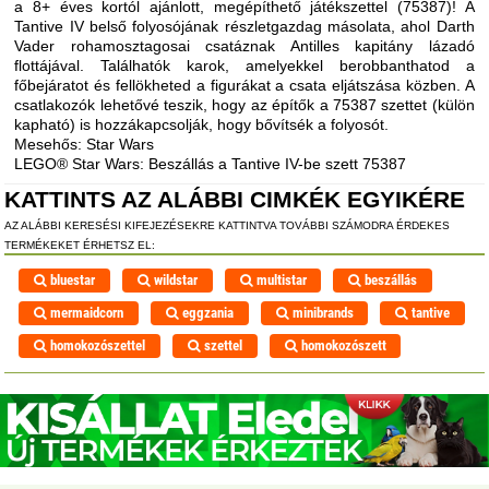
a 8+ éves kortól ajánlott, megépíthető játékszettel (75387)! A
Tantive IV belső folyosójának részletgazdag másolata, ahol Darth
Vader rohamosztagosai csatáznak Antilles kapitány lázadó
flottájával. Találhatók karok, amelyekkel berobbanthatod a
főbejáratot és fellökheted a figurákat a csata eljátszása közben. A
csatlakozók lehetővé teszik, hogy az építők a 75387 szettet (külön
kapható) is hozzákapcsolják, hogy bővítsék a folyosót.
Mesehős: Star Wars
LEGO® Star Wars: Beszállás a Tantive IV-be szett 75387
KATTINTS AZ ALÁBBI CIMKÉK EGYIKÉRE
AZ ALÁBBI KERESÉSI KIFEJEZÉSEKRE KATTINTVA TOVÁBBI SZÁMODRA ÉRDEKES
TERMÉKEKET ÉRHETSZ EL:
bluestar
wildstar
multistar
beszállás
mermaidcorn
eggzania
minibrands
tantive
homokozószettel
szettel
homokozószett