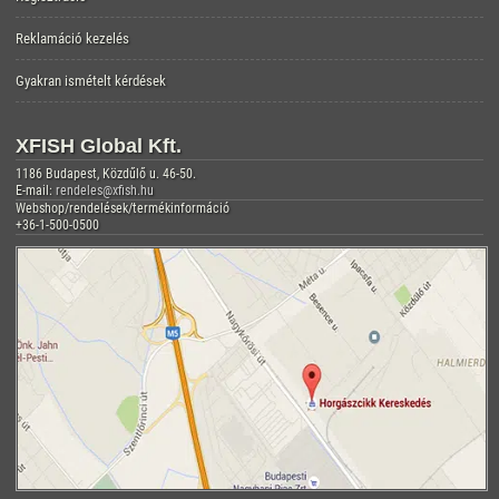
Reklamáció kezelés
Gyakran ismételt kérdések
XFISH Global Kft.
1186 Budapest, Közdűlő u. 46-50.
E-mail:
rendeles@xfish.hu
Webshop/rendelések/termékinformáció
+36-1-500-0500