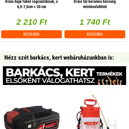
trixie bújó fából rágcsálóknak, o
trixie tál kerámia hörcsög
6,5-7,5cm × 20 cm
mintávalx80ml
2 210 Ft
1 740 Ft
KOSÁRBA
KOSÁRBA
Nézz szét barkács, kert webáruházunkban is: