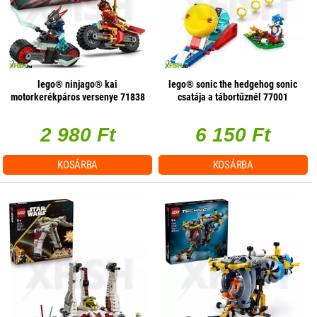
lego® ninjago® kai
lego® sonic the hedgehog sonic
motorkerékpáros versenye 71838
csatája a tábortűznél 77001
2 980 Ft
6 150 Ft
KOSÁRBA
KOSÁRBA