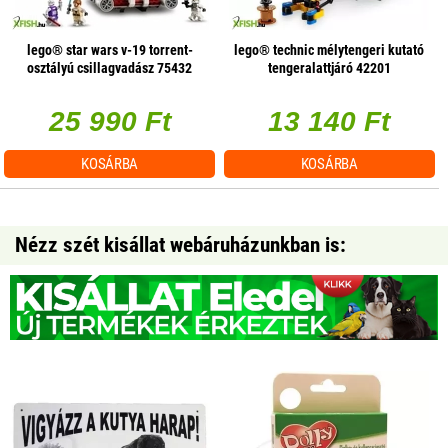
lego® star wars v-19 torrent-
lego® technic mélytengeri kutató
osztályú csillagvadász 75432
tengeralattjáró 42201
25 990 Ft
13 140 Ft
KOSÁRBA
KOSÁRBA
Nézz szét kisállat webáruházunkban is: