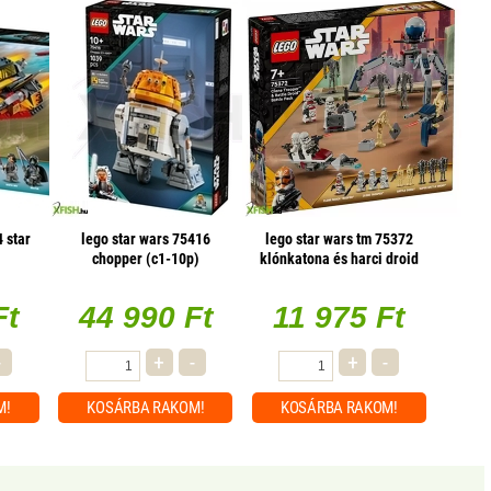
 star
lego star wars 75416
lego star wars tm 75372
chopper (c1-10p)
klónkatona és harci droid
asztromechanikus droid
harci csomag
Ft
44 990 Ft
11 975 Ft
-
+
-
+
-
M!
KOSÁRBA
RAKOM!
KOSÁRBA
RAKOM!