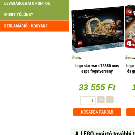
LEVÁSÁROLHATÓ PONTOK
MIÉRT TŐLÜNK?
REKLAMÁCIÓ - HOGYAN?
lego star wars 75380 mos
lego
espa fogatverseny
és g
33 555 Ft
+
-
KOSÁRBA
RAKOM!
A LEGO gyártó további 