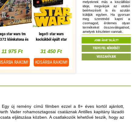
melyeknek más a kiszállítási
ideje, megvárjuk az utolsó
beérkezését is és azután
küldjük egyben. Ha gyorsan
meg szeretnéd kapni a
csomagod, érdemes olyan
termékeket összeválogatnod,
amelyek készleten vannak.
lego star wars tm
lego® star wars
372 klónkatona és
kockákból épült star
JOBB ÁRAT TALÁLT?
harci droid harci
wars logó 75407
TEGYE FEL KÉRDÉSÉT
csomag
11 975 Ft
31 450 Ft
VISSZAHÍVJUK
OSÁRBA
RAKOM!
KOSÁRBA
RAKOM!
 Egy új remény című filmben ezzel a 8+ éves kortól ajánlott,
Darth Vader rohamosztagosai csatáznak Antilles kapitány lázadó
a csata eljátszása közben. A csatlakozók lehetővé teszik, hogy az