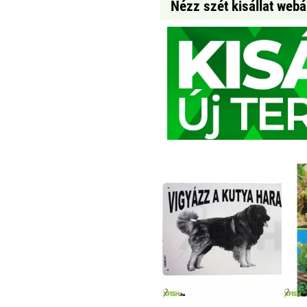
Nézz szét kisállat web