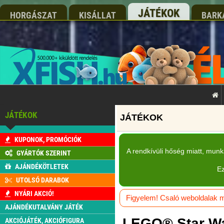
JÁTÉKOK
HORGÁSZAT
KISÁLLAT
BARK
JÁTÉKOK
KUPONOK, PROMÓCIÓK
A rendkívüli hőség miatt, mun
GYÁRTÓK SZERINT
AJÁNDÉKÖTLETEK
Ez
UTOLSÓ DARABOK
NYÁRI AKCIÓ!
Figyelem! Csaló weboldalak má
AJÁNDÉKUTALVÁNY JÁTÉK
LEGO® Star War
AKCIÓJÁTÉK, AKCIÓFIGURA