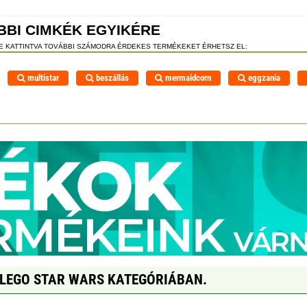
BBI CIMKÉK EGYIKÉRE
RE KATTINTVA TOVÁBBI SZÁMODRA ÉRDEKES TERMÉKEKET ÉRHETSZ EL:
multistar
beszállás
mermaidcorn
eggzania
 LEGO STAR WARS KATEGÓRIÁBAN.