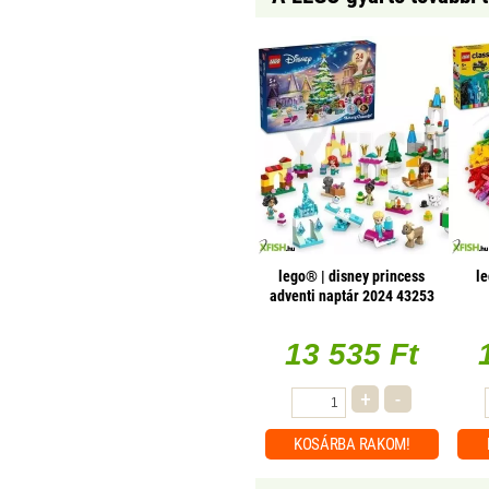
lego® | disney princess
le
adventi naptár 2024 43253
13 535 Ft
+
-
KOSÁRBA
RAKOM!