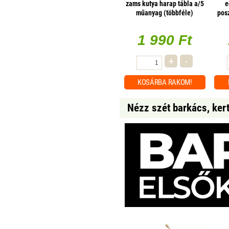
zams kutya harap tábla a/5
e
műanyag (többféle)
pos
sf0
1 990 Ft
+
-
KOSÁRBA
RAKOM!
Nézz szét barkács, ker