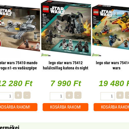
 star wars 75410 mando
lego star wars 75412
lego star wars 75414
rogu n1-es vadászgépe
halálcsillag katona és night
wars
trooper harci csomag
12 280 Ft
7 990 Ft
19 480 
+
-
+
-
+
KOSÁRBA
RAKOM!
KOSÁRBA
RAKOM!
KOSÁRBA
RAKO
termékei