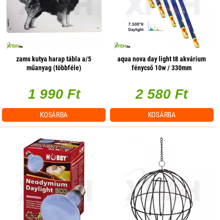
zams kutya harap tábla a/5
aqua nova day light t8 akvárium
műanyag (többféle)
fénycső 10w / 330mm
1 990 Ft
2 580 Ft
KOSÁRBA
KOSÁRBA