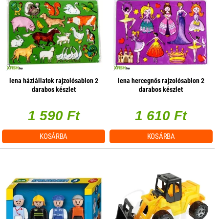
lena háziállatok rajzolósablon 2
lena hercegnős rajzolósablon 2
darabos készlet
darabos készlet
1 590 Ft
1 610 Ft
KOSÁRBA
KOSÁRBA