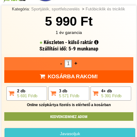
Kategória:
Sportjáték, sportfelszerelés
>
Futóbiciklik és triciklik
5 990 Ft
1 év garancia
Készleten - külső raktár
Szállítási idő: 5-9 munkanap
-
+
KOSÁRBA RAKOM!
2 db
3 db
4+ db
5 691 Ft/db
5 571 Ft/db
5 391 Ft/db
Online szépkártya fizetés is elérhető a kosárban
KEDVENCEIMHEZ ADOM
Javasoljuk