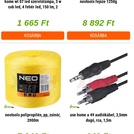
home wl 07 led szerelőlámpa, 3 w
neotools fejsze 1250g
cob led, 4 fehér led, 150 lm, 2
üzemmód, mágneses
1 665 Ft
8 892 Ft
KOSÁRBA
KOSÁRBA
neotools polipropilén, pp, zsinór,
use home a 49 audiókábel, 3,5mm
2000m
dugó, rca, 1,5m