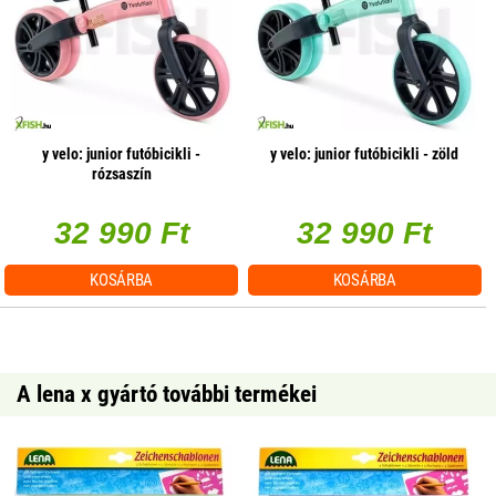
y velo: junior futóbicikli -
y velo: junior futóbicikli - zöld
rózsaszín
32 990 Ft
32 990 Ft
KOSÁRBA
KOSÁRBA
A lena x gyártó további termékei