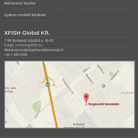
Reklamáció kezelés
Gyakran ismételt kérdések
XFISH Global Kft.
1186 Budapest, Közdűlő u. 46-50.
E-mail:
rendeles@xfish.hu
Webshop/rendelések/termékinformáció
+36-1-500-0500