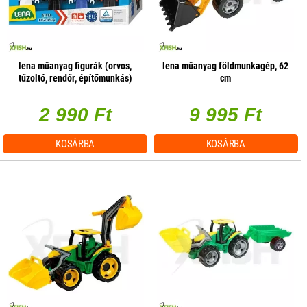
lena műanyag figurák (orvos,
lena műanyag földmunkagép, 62
tűzoltó, rendőr, építőmunkás)
cm
2 990 Ft
9 995 Ft
KOSÁRBA
KOSÁRBA