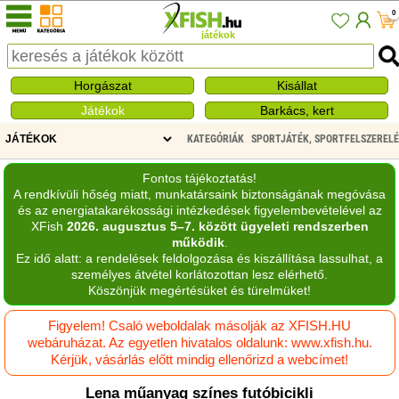
0
játékok
Horgászat
Kisállat
Játékok
Barkács, kert
KATEGÓRIÁK
SPORTJÁTÉK, SPORTFELSZERELÉ
Fontos tájékoztatás!
A rendkívüli hőség miatt, munkatársaink biztonságának megóvása
és az energiatakarékossági intézkedések figyelembevételével az
XFish
2026. augusztus 5–7. között ügyeleti rendszerben
működik
.
Ez idő alatt: a rendelések feldolgozása és kiszállítása lassulhat, a
személyes átvétel korlátozottan lesz elérhető.
Köszönjük megértésüket és türelmüket!
Figyelem! Csaló weboldalak másolják az XFISH.HU
webáruházat. Az egyetlen hivatalos oldalunk: www.xfish.hu.
Kérjük, vásárlás előtt mindig ellenőrizd a webcímet!
Lena műanyag színes futóbicikli