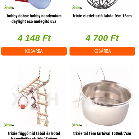
hobby dohse hobby neodymium
trixie eledeltartó labda fém 16cm
daylight eco melegítő uva
terrárium izzó - 42w e27
4 148 Ft
4 700 Ft
KOSÁRBA
KOSÁRBA
trixie függő híd fából és kötél
trixie tál fém tartóval 150ml/7cm
hörcsögöknek 29×25×9cm