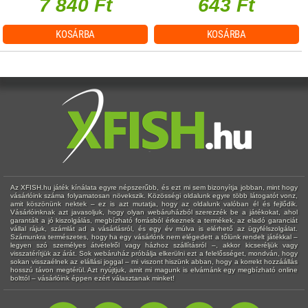
7 840 Ft
643 Ft
KOSÁRBA
KOSÁRBA
Az XFISH.hu játék kínálata egyre népszerűbb, és ezt mi sem bizonyítja jobban, mint hogy
vásárlóink száma folyamatosan növekszik. Közösségi oldalunk egyre több látogatót vonz,
amit köszönünk nektek – ez is azt mutatja, hogy az oldalunk valóban él és fejlődik.
Vásárlóinknak azt javasoljuk, hogy olyan webáruházból szerezzék be a játékokat, ahol
garantált a jó kiszolgálás, megbízható forrásból érkeznek a termékek, az eladó garanciát
vállal rájuk, számlát ad a vásárlásról, és egy év múlva is elérhető az ügyfélszolgálat.
Számunkra természetes, hogy ha egy vásárlónk nem elégedett a tőlünk rendelt játékkal –
legyen szó személyes átvételről vagy házhoz szállításról –, akkor kicseréljük vagy
visszatérítjük az árát. Sok webáruház próbálja elkerülni ezt a felelősséget, mondván, hogy
sokan visszaélnek az elállási joggal – mi viszont hiszünk abban, hogy a korrekt hozzáállás
hosszú távon megtérül. Azt nyújtjuk, amit mi magunk is elvárnánk egy megbízható online
bolttól – vásárlóink éppen ezért választanak minket!