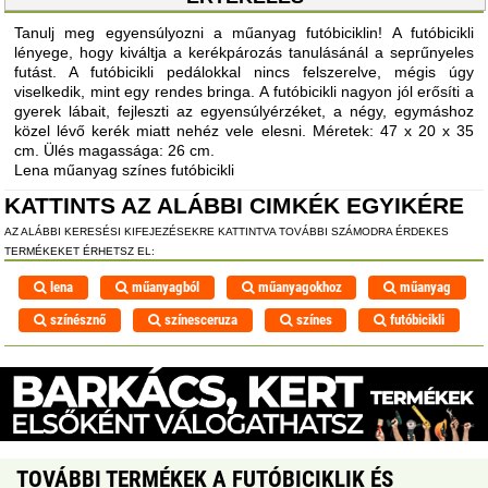
Tanulj meg egyensúlyozni a műanyag futóbiciklin! A futóbicikli
lényege, hogy kiváltja a kerékpározás tanulásánál a seprűnyeles
futást. A futóbicikli pedálokkal nincs felszerelve, mégis úgy
viselkedik, mint egy rendes bringa. A futóbicikli nagyon jól erősíti a
gyerek lábait, fejleszti az egyensúlyérzéket, a négy, egymáshoz
közel lévő kerék miatt nehéz vele elesni. Méretek: 47 x 20 x 35
cm. Ülés magassága: 26 cm.
Lena műanyag színes futóbicikli
KATTINTS AZ ALÁBBI CIMKÉK EGYIKÉRE
AZ ALÁBBI KERESÉSI KIFEJEZÉSEKRE KATTINTVA TOVÁBBI SZÁMODRA ÉRDEKES
TERMÉKEKET ÉRHETSZ EL:
lena
műanyagból
műanyagokhoz
műanyag
színésznő
színesceruza
színes
futóbicikli
TOVÁBBI TERMÉKEK A FUTÓBICIKLIK ÉS