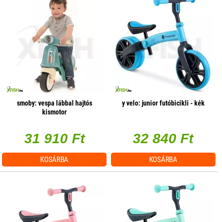
smoby: vespa lábbal hajtós
y velo: junior futóbicikli - kék
kismotor
31 910 Ft
32 840 Ft
KOSÁRBA
KOSÁRBA