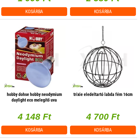
KOSÁRBA
KOSÁRBA
hobby dohse hobby neodymium
trixie eledeltartó labda fém 16cm
daylight eco melegítő uva
terrárium izzó - 42w e27
4 148 Ft
4 700 Ft
KOSÁRBA
KOSÁRBA