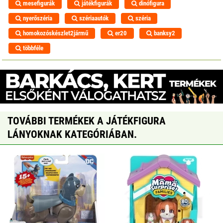
mesefigurák
játékfigurák
dinófigura
nyerőszéria
szériaautók
széria
homokozóskészlet2jármű
er20
banksy2
többféle
TOVÁBBI TERMÉKEK A JÁTÉKFIGURA
LÁNYOKNAK KATEGÓRIÁBAN.