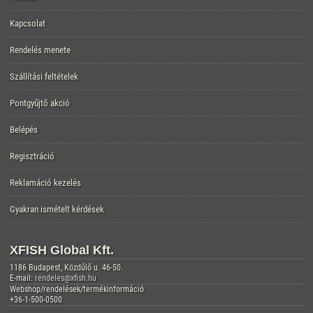
Kapcsolat
Rendelés menete
Szállítási feltételek
Pontgyűjtő akció
Belépés
Regisztráció
Reklamáció kezelés
Gyakran ismételt kérdések
XFISH Global Kft.
1186 Budapest, Közdűlő u. 46-50.
E-mail:
rendeles@xfish.hu
Webshop/rendelések/termékinformáció
+36-1-500-0500