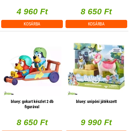
4 960 Ft
8 650 Ft
KOSÁRBA
KOSÁRBA
bluey: gokart készlet 2 db
bluey: unipóni játékszett
figurával
8 650 Ft
9 990 Ft