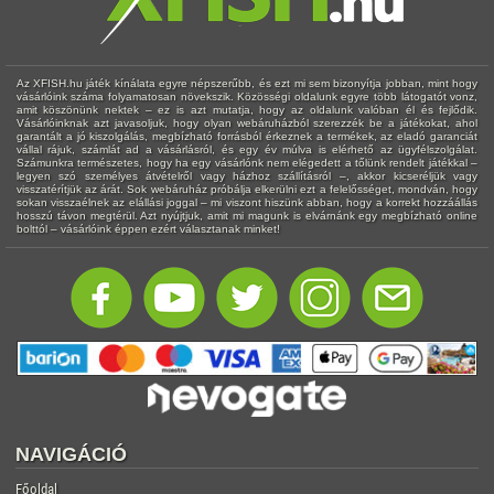
Az XFISH.hu játék kínálata egyre népszerűbb, és ezt mi sem bizonyítja jobban, mint hogy
vásárlóink száma folyamatosan növekszik. Közösségi oldalunk egyre több látogatót vonz,
amit köszönünk nektek – ez is azt mutatja, hogy az oldalunk valóban él és fejlődik.
Vásárlóinknak azt javasoljuk, hogy olyan webáruházból szerezzék be a játékokat, ahol
garantált a jó kiszolgálás, megbízható forrásból érkeznek a termékek, az eladó garanciát
vállal rájuk, számlát ad a vásárlásról, és egy év múlva is elérhető az ügyfélszolgálat.
Számunkra természetes, hogy ha egy vásárlónk nem elégedett a tőlünk rendelt játékkal –
legyen szó személyes átvételről vagy házhoz szállításról –, akkor kicseréljük vagy
visszatérítjük az árát. Sok webáruház próbálja elkerülni ezt a felelősséget, mondván, hogy
sokan visszaélnek az elállási joggal – mi viszont hiszünk abban, hogy a korrekt hozzáállás
hosszú távon megtérül. Azt nyújtjuk, amit mi magunk is elvárnánk egy megbízható online
bolttól – vásárlóink éppen ezért választanak minket!
NAVIGÁCIÓ
Főoldal