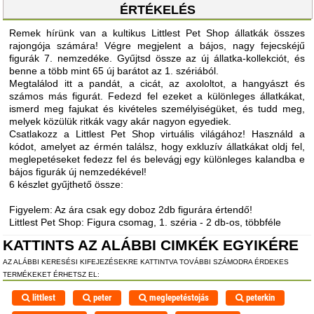
ÉRTÉKELÉS
Remek hírünk van a kultikus Littlest Pet Shop állatkák összes
rajongója számára! Végre megjelent a bájos, nagy fejecskéjű
figurák 7. nemzedéke. Gyűjtsd össze az új állatka-kollekciót, és
benne a több mint 65 új barátot az 1. szériából.
Megtalálod itt a pandát, a cicát, az axololtot, a hangyászt és
számos más figurát. Fedezd fel ezeket a különleges állatkákat,
ismerd meg fajukat és kivételes személyiségüket, és tudd meg,
melyek közülük ritkák vagy akár nagyon egyediek.
Csatlakozz a Littlest Pet Shop virtuális világához! Használd a
kódot, amelyet az érmén találsz, hogy exkluzív állatkákat oldj fel,
meglepetéseket fedezz fel és belevágj egy különleges kalandba e
bájos figurák új nemzedékével!
6 készlet gyűjthető össze:
Figyelem: Az ára csak egy doboz 2db figurára értendő!
Littlest Pet Shop: Figura csomag, 1. széria - 2 db-os, többféle
KATTINTS AZ ALÁBBI CIMKÉK EGYIKÉRE
AZ ALÁBBI KERESÉSI KIFEJEZÉSEKRE KATTINTVA TOVÁBBI SZÁMODRA ÉRDEKES
TERMÉKEKET ÉRHETSZ EL:
littlest
peter
meglepetéstojás
peterkin