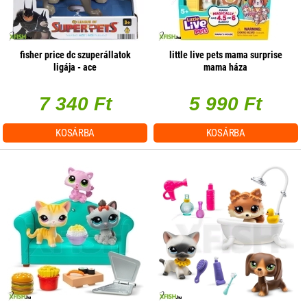
fisher price dc szuperállatok
little live pets mama surprise
ligája - ace
mama háza
7 340 Ft
5 990 Ft
KOSÁRBA
KOSÁRBA