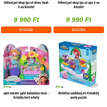
littlest pet shop lps s3 diner dash
littlest pet shop lps s3 spa 3-as
3-as készlet
készlet
9 990 Ft
9 990 Ft
KOSÁRBA
KOSÁRBA
spin master gabi babaháza mozi -
thinkfun csobbanj és fröcskölj
kristály kert erkély
party puzzle