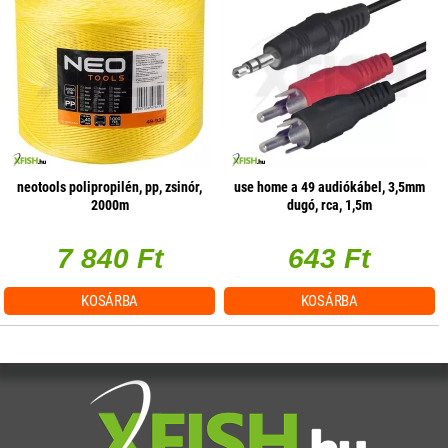
neotools polipropilén, pp, zsinór,
use home a 49 audiókábel, 3,5mm
2000m
dugó, rca, 1,5m
7 840 Ft
643 Ft
KOSÁRBA
KOSÁRBA