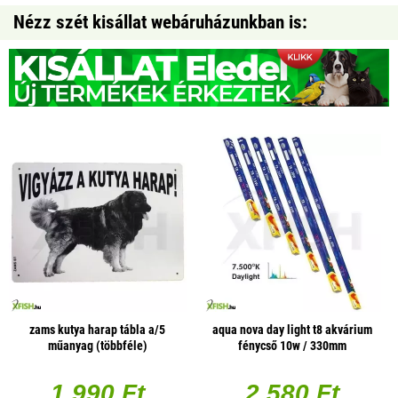
Nézz szét kisállat webáruházunkban is:
zams kutya harap tábla a/5
aqua nova day light t8 akvárium
műanyag (többféle)
fénycső 10w / 330mm
1 990 Ft
2 580 Ft