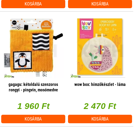
KOSÁRBA
KOSÁRBA
gagagu: kétoldalú szenzoros
wow box: hímzőkészlet - láma
rongyi - pingvin, mosómedve
1 960 Ft
2 470 Ft
KOSÁRBA
KOSÁRBA