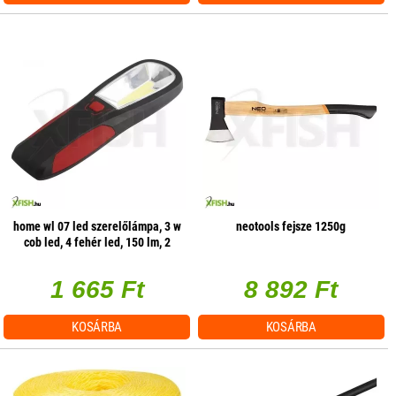
home wl 07 led szerelőlámpa, 3 w
neotools fejsze 1250g
cob led, 4 fehér led, 150 lm, 2
üzemmód, mágneses
1 665 Ft
8 892 Ft
KOSÁRBA
KOSÁRBA