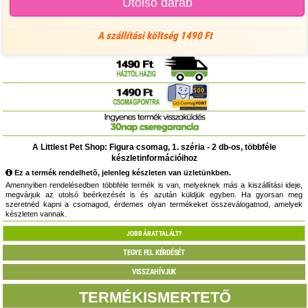
Utolsó darab
A szállítási költség 1490 Ft
A Littlest Pet Shop: Figura csomag, 1. széria - 2 db-os, többféle
készletinformációihoz
Ez a termék rendelhetõ, jelenleg készleten van üzletünkben.
Amennyiben rendelésedben többféle termék is van, melyeknek más a kiszállítási ideje,
megvárjuk az utolsó beérkezését is és azután küldjük egyben. Ha gyorsan meg
szeretnéd kapni a csomagod, érdemes olyan termékeket összeválogatnod, amelyek
készleten vannak.
JOBB ÁRAT TALÁLT?
TEGYE FEL KÉRDÉSÉT
VISSZAHÍVJUK
TERMÉKISMERTETŐ