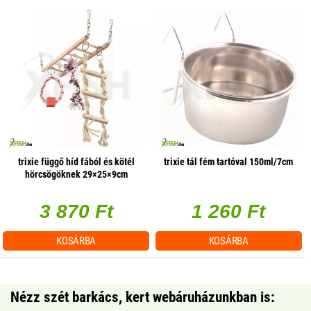
trixie függő híd fából és kötél
trixie tál fém tartóval 150ml/7cm
hörcsögöknek 29×25×9cm
3 870 Ft
1 260 Ft
KOSÁRBA
KOSÁRBA
Nézz szét barkács, kert webáruházunkban is: