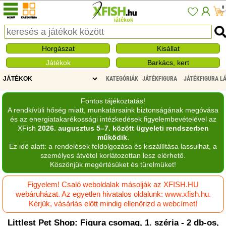
0
játékok
Horgászat
Kisállat
Játékok
Barkács, kert
KATEGÓRIÁK
JÁTÉKFIGURA
JÁTÉKFIGURA L
Fontos tájékoztatás!
A rendkívüli hőség miatt, munkatársaink biztonságának megóvása
és az energiatakarékossági intézkedések figyelembevételével az
XFish
2026. augusztus 5–7. között ügyeleti rendszerben
működik
.
Ez idő alatt: a rendelések feldolgozása és kiszállítása lassulhat, a
személyes átvétel korlátozottan lesz elérhető.
Köszönjük megértésüket és türelmüket!
Figyelem! Csaló weboldalak másolják az XFISH.HU
webáruházat. Az egyetlen hivatalos oldalunk: www.xfish.hu.
Kérjük, vásárlás előtt mindig ellenőrizd a webcímet!
Littlest Pet Shop: Figura csomag, 1. széria - 2 db-os,