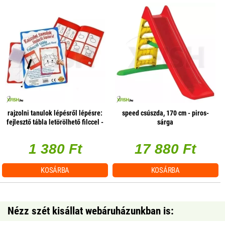
rajzolni tanulok lépésről lépésre:
speed csúszda, 170 cm - piros-
fejlesztő tábla letörölhető filccel -
sárga
többféle
1 380 Ft
17 880 Ft
KOSÁRBA
KOSÁRBA
Nézz szét kisállat webáruházunkban is: