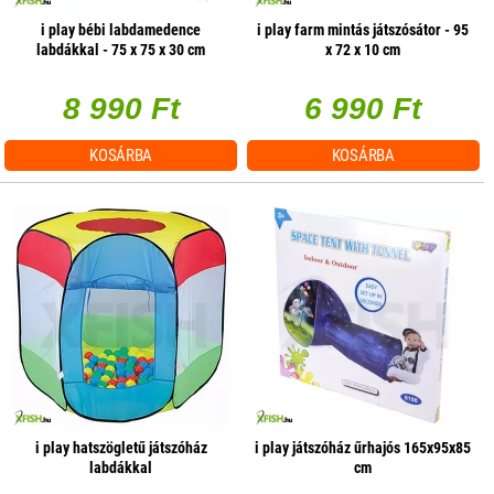
i play bébi labdamedence
i play farm mintás játszósátor - 95
labdákkal - 75 x 75 x 30 cm
x 72 x 10 cm
8 990 Ft
6 990 Ft
KOSÁRBA
KOSÁRBA
i play hatszögletű játszóház
i play játszóház űrhajós 165x95x85
labdákkal
cm