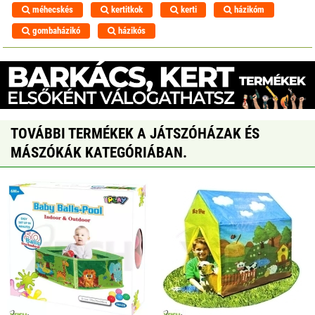
méhecskés
kertitkok
kerti
házikóm
gombaházikó
házikós
TOVÁBBI TERMÉKEK A JÁTSZÓHÁZAK ÉS
MÁSZÓKÁK KATEGÓRIÁBAN.