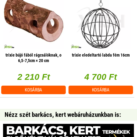
trixie bújó fából rágcsálóknak, o
trixie eledeltartó labda fém 16cm
6,5-7,5cm × 20 cm
2 210 Ft
4 700 Ft
KOSÁRBA
KOSÁRBA
Nézz szét barkács, kert webáruházunkban is: