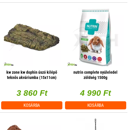
kw zone kw dophin úszó kilépő
nutrin complete nyúleledel
teknős akváriumba (15x11cm)
zöldség 1500g
3 860 Ft
4 990 Ft
KOSÁRBA
KOSÁRBA