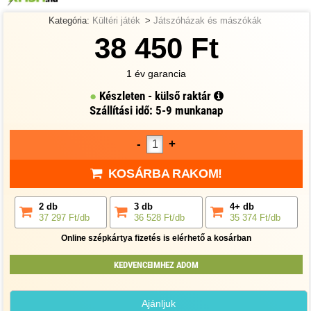
Kategória:
Kültéri játék
>
Játszóházak és mászókák
38 450 Ft
1 év garancia
Készleten - külső raktár
Szállítási idő: 5-9 munkanap
-
+
KOSÁRBA RAKOM!
2 db
3 db
4+ db
37 297 Ft/db
36 528 Ft/db
35 374 Ft/db
Online szépkártya fizetés is elérhető a kosárban
KEDVENCEIMHEZ ADOM
Ajánljuk