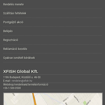
Rendelés menete
Szállítási feltételek
Pontgyűjtő akció
Belépés
Regisztráció
Reklamáció kezelés
Gyakran ismételt kérdések
XFISH Global Kft.
1186 Budapest, Közdűlő u. 46-50.
E-mail:
rendeles@xfish.hu
Webshop/rendelések/termékinformáció
+36-1-500-0500