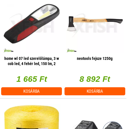
home wl 07 led szerelőlámpa, 3 w
neotools fejsze 1250g
cob led, 4 fehér led, 150 lm, 2
üzemmód, mágneses
1 665 Ft
8 892 Ft
KOSÁRBA
KOSÁRBA