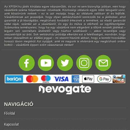
Az XFISH.hu játék kínálata egyre népszerűbb, és ezt mi sem bizonyítja jobban, mint hogy
vásárlóink száma folyamatosan növekszik. Közösségi oldalunk egyre több látogatót vonz,
amit köszönünk nektek – ez is azt mutatja, hogy az oldalunk valóban él és fejlődik.
Vásárlóinknak azt javasoljuk, hogy olyan webáruházból szerezzék be a játékokat, ahol
garantált a jó kiszolgálás, megbízható forrásból érkeznek a termékek, az eladó garanciát
vállal rájuk, számlát ad a vásárlásról, és egy év múlva is elérhető az ügyfélszolgálat.
Számunkra természetes, hogy ha egy vásárlónk nem elégedett a tőlünk rendelt játékkal –
legyen szó személyes átvételről vagy házhoz szállításról –, akkor kicseréljük vagy
visszatérítjük az árát. Sok webáruház próbálja elkerülni ezt a felelősséget, mondván, hogy
sokan visszaélnek az elállási joggal – mi viszont hiszünk abban, hogy a korrekt hozzáállás
hosszú távon megtérül. Azt nyújtjuk, amit mi magunk is elvárnánk egy megbízható online
bolttól – vásárlóink éppen ezért választanak minket!
NAVIGÁCIÓ
Főoldal
Kapcsolat