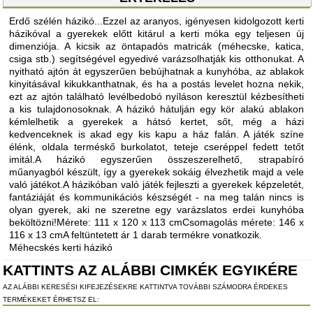
Erdő szélén házikó...Ezzel az aranyos, igényesen kidolgozott kerti
házikóval a gyerekek előtt kitárul a kerti móka egy teljesen új
dimenziója. A kicsik az öntapadós matricák (méhecske, katica,
csiga stb.) segítségével egyedivé varázsolhatják kis otthonukat. A
nyitható ajtón át egyszerűen bebújhatnak a kunyhóba, az ablakok
kinyitásával kikukkanthatnak, és ha a postás levelet hozna nekik,
ezt az ajtón található levélbedobó nyíláson keresztül kézbesítheti
a kis tulajdonosoknak. A házikó hátulján egy kör alakú ablakon
kémlelhetik a gyerekek a hátsó kertet, sőt, még a házi
kedvenceknek is akad egy kis kapu a ház falán. A játék színe
élénk, oldala terméskő burkolatot, teteje cseréppel fedett tetőt
imitál.A házikó egyszerűen összeszerelhető, strapabíró
műanyagból készült, így a gyerekek sokáig élvezhetik majd a vele
való játékot.A házikóban való játék fejleszti a gyerekek képzeletét,
fantáziáját és kommunikációs készségét - na meg talán nincs is
olyan gyerek, aki ne szeretne egy varázslatos erdei kunyhóba
beköltözni!Mérete: 111 x 120 x 113 cmCsomagolás mérete: 146 x
116 x 13 cmA feltüntetett ár 1 darab termékre vonatkozik.
Méhecskés kerti házikó
KATTINTS AZ ALÁBBI CIMKÉK EGYIKÉRE
AZ ALÁBBI KERESÉSI KIFEJEZÉSEKRE KATTINTVA TOVÁBBI SZÁMODRA ÉRDEKES
TERMÉKEKET ÉRHETSZ EL: