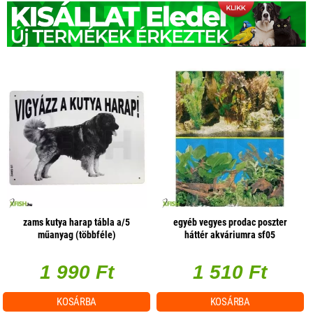
zams kutya harap tábla a/5
egyéb vegyes prodac poszter
műanyag (többféle)
háttér akváriumra sf05
(választható méret)
1 990 Ft
1 510 Ft
KOSÁRBA
KOSÁRBA