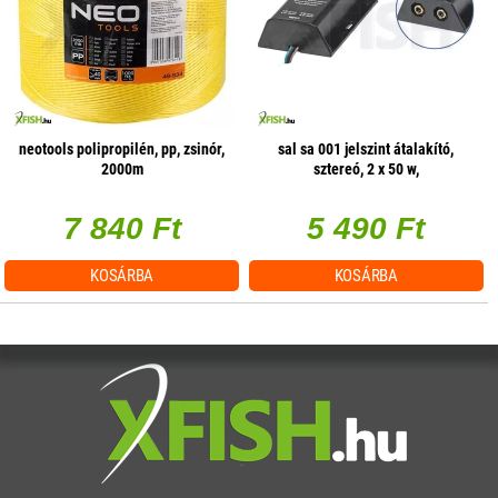
neotools polipropilén, pp, zsinór,
sal sa 001 jelszint átalakító,
2000m
sztereó, 2 x 50 w,
hangerőszabályzás csatornánként
7 840 Ft
5 490 Ft
KOSÁRBA
KOSÁRBA