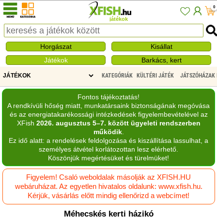
0
játékok
Horgászat
Kisállat
Játékok
Barkács, kert
KATEGÓRIÁK
KÜLTÉRI JÁTÉK
JÁTSZÓHÁZAK
Fontos tájékoztatás!
A rendkívüli hőség miatt, munkatársaink biztonságának megóvása
és az energiatakarékossági intézkedések figyelembevételével az
XFish
2026. augusztus 5–7. között ügyeleti rendszerben
működik
.
Ez idő alatt: a rendelések feldolgozása és kiszállítása lassulhat, a
személyes átvétel korlátozottan lesz elérhető.
Köszönjük megértésüket és türelmüket!
Figyelem! Csaló weboldalak másolják az XFISH.HU
webáruházat. Az egyetlen hivatalos oldalunk: www.xfish.hu.
Kérjük, vásárlás előtt mindig ellenőrizd a webcímet!
Méhecskés kerti házikó