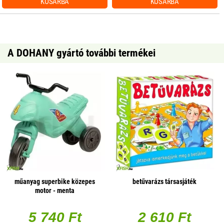
KOSÁRBA
KOSÁRBA
A DOHANY gyártó további termékei
műanyag superbike közepes
betűvarázs társasjáték
motor - menta
5 740 Ft
2 610 Ft