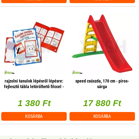
rajzolni tanulok lépésről lépésre:
speed csúszda, 170 cm - piros-
fejlesztő tábla letörölhető filccel -
sárga
többféle
1 380 Ft
17 880 Ft
KOSÁRBA
KOSÁRBA