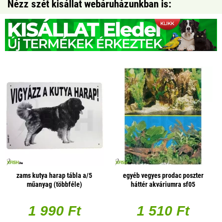
Nézz szét kisállat webáruházunkban is:
zams kutya harap tábla a/5
egyéb vegyes prodac poszter
műanyag (többféle)
háttér akváriumra sf05
(választható méret)
1 990 Ft
1 510 Ft