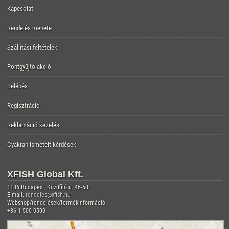
Kapcsolat
Rendelés menete
Szállítási feltételek
Pontgyűjtő akció
Belépés
Regisztráció
Reklamáció kezelés
Gyakran ismételt kérdések
XFISH Global Kft.
1186 Budapest, Közdűlő u. 46-50.
E-mail:
rendeles@xfish.hu
Webshop/rendelések/termékinformáció
+36-1-500-0500