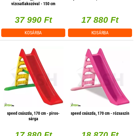
vízcsatlakozóval - 150 cm
37 990 Ft
17 880 Ft
KOSÁRBA
KOSÁRBA
speed csúszda, 170 cm - piros-
speed csúszda, 170 cm - rózsaszín
sárga
17 880 Ft
18 870 Ft