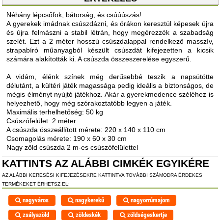
Néhány lépcsőfok, bátorság, és csúúúszás!
A gyerekek imádnak csúszdázni, és órákon keresztül képesek újra
és újra felmászni a stabil létrán, hogy megérezzék a szabadság
szelét. Ezt a 2 méter hosszú csúszdalappal rendelkező masszív,
strapabíró műanyagból készült csúszdát kifejezetten a kicsik
számára alakították ki. A csúszda összeszerelése egyszerű.
A vidám, élénk színek még derűsebbé teszik a napsütötte
délutánt, a kültéri játék magassága pedig ideális a biztonságos, de
mégis élményt nyújtó játékhoz. Akár a gyerekmedence széléhez is
helyezhető, hogy még szórakoztatóbb legyen a játék.
Maximális terhelhetőség: 50 kg
Csúszófelület: 2 méter
A csúszda összeállított mérete: 220 x 140 x 110 cm
Csomagolás mérete: 190 x 60 x 30 cm
Nagy zöld csúszda 2 m-es csúszófelülettel
KATTINTS AZ ALÁBBI CIMKÉK EGYIKÉRE
AZ ALÁBBI KERESÉSI KIFEJEZÉSEKRE KATTINTVA TOVÁBBI SZÁMODRA ÉRDEKES
TERMÉKEKET ÉRHETSZ EL:
nagyváros
nagykerekű
nagyorrúmajom
zsályazöld
zöldeskék
zöldségeskertje