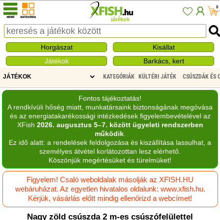
0
játékok
Horgászat
Kisállat
Játékok
Barkács, kert
KATEGÓRIÁK
KÜLTÉRI JÁTÉK
CSÚSZDÁK ÉS 
Fontos tájékoztatás!
A rendkívüli hőség miatt, munkatársaink biztonságának megóvása
és az energiatakarékossági intézkedések figyelembevételével az
XFish
2026. augusztus 5–7. között ügyeleti rendszerben
működik
.
Ez idő alatt: a rendelések feldolgozása és kiszállítása lassulhat, a
személyes átvétel korlátozottan lesz elérhető.
Köszönjük megértésüket és türelmüket!
Figyelem! Csaló weboldalak másolják az XFISH.HU
webáruházat. Az egyetlen hivatalos oldalunk: www.xfish.hu.
Kérjük, vásárlás előtt mindig ellenőrizd a webcímet!
Nagy zöld csúszda 2 m-es csúszófelülettel