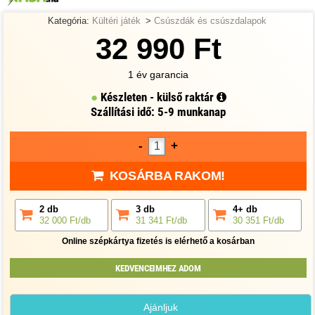
Kategória:
Kültéri játék
>
Csúszdák és csúszdalapok
32 990 Ft
1 év garancia
Készleten - külső raktár
Szállítási idő: 5-9 munkanap
-
+
KOSÁRBA RAKOM!
2 db
3 db
4+ db
32 000 Ft/db
31 341 Ft/db
30 351 Ft/db
Online szépkártya fizetés is elérhető a kosárban
KEDVENCEIMHEZ ADOM
Ajánljuk