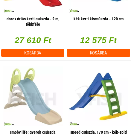
dorex óriás kerti csúszda - 2 m,
kék kerti kiscsúszda - 120 cm
többféle
27 610 Ft
12 575 Ft
KOSÁRBA
KOSÁRBA
smoby life: gyerek csúszda
speed csúszda, 170 cm - kék-zöld