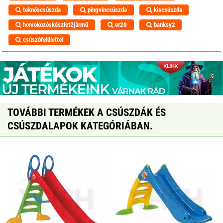
teknőscsúszda
pingvincsúszda
kiscsúszda
homokozóskészlet2jármű
er20
banksy2
csúszófelülettel
TOVÁBBI TERMÉKEK A CSÚSZDÁK ÉS
CSÚSZDALAPOK KATEGÓRIÁBAN.