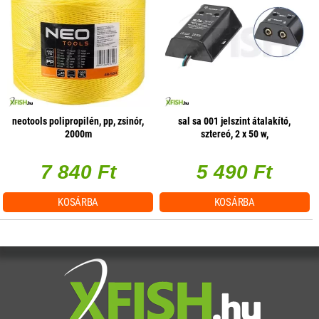
neotools polipropilén, pp, zsinór,
sal sa 001 jelszint átalakító,
2000m
sztereó, 2 x 50 w,
hangerőszabályzás csatornánként
7 840 Ft
5 490 Ft
KOSÁRBA
KOSÁRBA