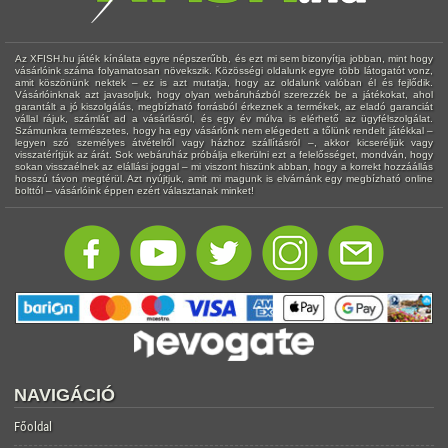
Az XFISH.hu játék kínálata egyre népszerűbb, és ezt mi sem bizonyítja jobban, mint hogy
vásárlóink száma folyamatosan növekszik. Közösségi oldalunk egyre több látogatót vonz,
amit köszönünk nektek – ez is azt mutatja, hogy az oldalunk valóban él és fejlődik.
Vásárlóinknak azt javasoljuk, hogy olyan webáruházból szerezzék be a játékokat, ahol
garantált a jó kiszolgálás, megbízható forrásból érkeznek a termékek, az eladó garanciát
vállal rájuk, számlát ad a vásárlásról, és egy év múlva is elérhető az ügyfélszolgálat.
Számunkra természetes, hogy ha egy vásárlónk nem elégedett a tőlünk rendelt játékkal –
legyen szó személyes átvételről vagy házhoz szállításról –, akkor kicseréljük vagy
visszatérítjük az árát. Sok webáruház próbálja elkerülni ezt a felelősséget, mondván, hogy
sokan visszaélnek az elállási joggal – mi viszont hiszünk abban, hogy a korrekt hozzáállás
hosszú távon megtérül. Azt nyújtjuk, amit mi magunk is elvárnánk egy megbízható online
bolttól – vásárlóink éppen ezért választanak minket!
NAVIGÁCIÓ
Főoldal