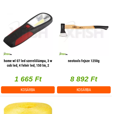
home wl 07 led szerelőlámpa, 3 w
neotools fejsze 1250g
cob led, 4 fehér led, 150 lm, 2
üzemmód, mágneses
1 665 Ft
8 892 Ft
KOSÁRBA
KOSÁRBA