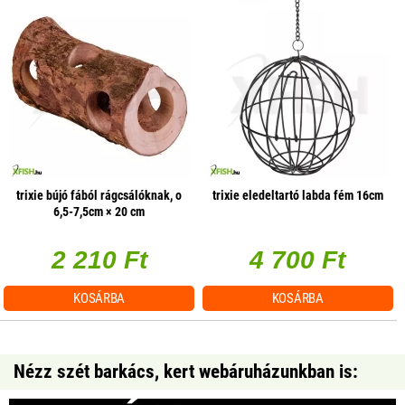
trixie bújó fából rágcsálóknak, o
trixie eledeltartó labda fém 16cm
6,5-7,5cm × 20 cm
2 210 Ft
4 700 Ft
KOSÁRBA
KOSÁRBA
Nézz szét barkács, kert webáruházunkban is: