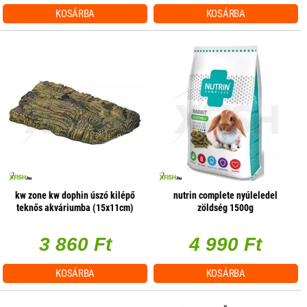
KOSÁRBA
KOSÁRBA
kw zone kw dophin úszó kilépő
nutrin complete nyúleledel
teknős akváriumba (15x11cm)
zöldség 1500g
3 860 Ft
4 990 Ft
KOSÁRBA
KOSÁRBA