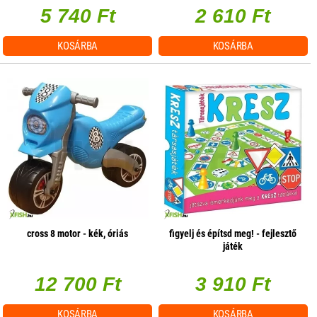
5 740 Ft
2 610 Ft
KOSÁRBA
KOSÁRBA
cross 8 motor - kék, óriás
figyelj és építsd meg! - fejlesztő
játék
12 700 Ft
3 910 Ft
KOSÁRBA
KOSÁRBA