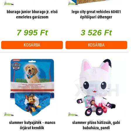
bburago junior bburago jr. első
lego city great vehicles 60401
emeletes garázsom
építőipari úthenger
7 995 Ft
3 526 Ft
KOSÁRBA
KOSÁRBA
slammer kutyajáték - mancs
slammer plüss hátizsák, gabi
őrjárat kendők
babaháza, pandi