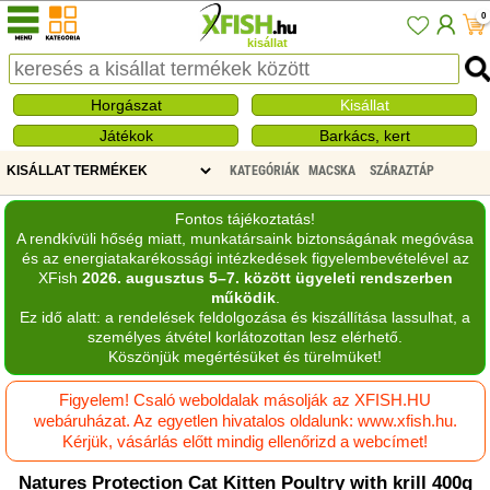
0
kisállat
Horgászat
Kisállat
Játékok
Barkács, kert
KATEGÓRIÁK
MACSKA
SZÁRAZTÁP
Fontos tájékoztatás!
A rendkívüli hőség miatt, munkatársaink biztonságának megóvása
és az energiatakarékossági intézkedések figyelembevételével az
XFish
2026. augusztus 5–7. között ügyeleti rendszerben
működik
.
Ez idő alatt: a rendelések feldolgozása és kiszállítása lassulhat, a
személyes átvétel korlátozottan lesz elérhető.
Köszönjük megértésüket és türelmüket!
Figyelem! Csaló weboldalak másolják az XFISH.HU
webáruházat. Az egyetlen hivatalos oldalunk: www.xfish.hu.
Kérjük, vásárlás előtt mindig ellenőrizd a webcímet!
Natures Protection Cat Kitten Poultry with krill 400g