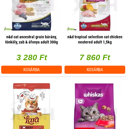
n&d cat ancestral grain bárány,
n&d tropical selection cat chicken
tönköly, zab & áfonya adult 300g
neutered adult 1,5kg
3 280 Ft
7 860 Ft
KOSÁRBA
KOSÁRBA