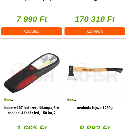
7 990 Ft
170 310 Ft
KOSÁRBA
KOSÁRBA
home wl 07 led szerelőlámpa, 3 w
neotools fejsze 1250g
cob led, 4 fehér led, 150 lm, 2
üzemmód, mágneses
1 665 Ft
8 892 Ft