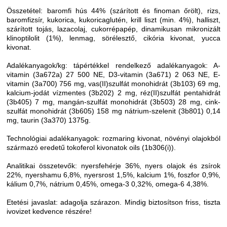
Összetétel: baromfi hús 44% (szárított és finoman őrölt), rizs,
baromfizsír, kukorica, kukoricaglutén, krill liszt (min. 4%), halliszt,
szárított tojás, lazacolaj, cukorrépapép, dinamikusan mikronizált
klinoptilolit (1%), lenmag, sörélesztő, cikória kivonat, yucca
kivonat.
Adalékanyagok/kg: tápértékkel rendelkező adalékanyagok: A-
vitamin (3a672a) 27 500 NE, D3-vitamin (3a671) 2 063 NE, E-
vitamin (3a700) 756 mg, vas(II)szulfát monohidrát (3b103) 69 mg,
kalcium-jodát vízmentes (3b202) 2 mg, réz(II)szulfát pentahidrát
(3b405) 7 mg, mangán-szulfát monohidrát (3b503) 28 mg, cink-
szulfát monohidrát (3b605) 158 mg nátrium-szelenit (3b801) 0,14
mg, taurin (3a370) 1375g.
Technológiai adalékanyagok: rozmaring kivonat, növényi olajokból
származó eredetű tokoferol kivonatok oils (1b306(i)).
Analitikai összetevők: nyersfehérje 36%, nyers olajok és zsírok
22%, nyershamu 6,8%, nyersrost 1,5%, kalcium 1%, foszfor 0,9%,
kálium 0,7%, nátrium 0,45%, omega-3 0,32%, omega-6 4,38%.
Etetési javaslat: adagolja szárazon. Mindig biztosítson friss, tiszta
ivovizet kedvence részére!