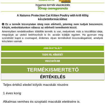
A Natures Protection Cat Kitten Poultry with krill 400g
készletinformációihoz
Ez a termék bizonytalan ideig nem elérhetõ, jelenleg nem tudjuk beszerezni.
Kérjük, weboldalunkon válassz az elérhetõ termékeink közül.
Amennyiben rendelésedben többféle termék is van, melyeknek más a kiszállítási ideje,
megvárjuk az utolsó beérkezését is és azután küldjük egyben. Ha gyorsan meg
szeretnéd kapni a csomagod, érdemes olyan termékeket összeválogatnod, amelyek
készleten vannak.
JOBB ÁRAT TALÁLT?
TEGYE FEL KÉRDÉSÉT
VISSZAHÍVJUK
TERMÉKISMERTETŐ
ÉRTÉKELÉS
Teljes értékű eledel kölyök macskák részére
1 éves korig
Alkalmas vemhes és szoptató macskák etetésére is.