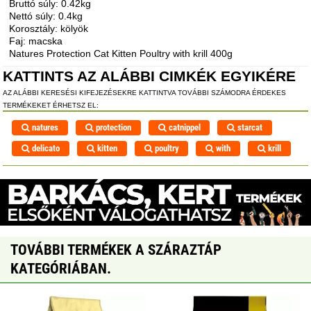
Bruttó súly: 0.42kg
Nettó súly: 0.4kg
Korosztály: kölyök
Faj: macska
Natures Protection Cat Kitten Poultry with krill 400g
KATTINTS AZ ALÁBBI CIMKÉK EGYIKÉRE
AZ ALÁBBI KERESÉSI KIFEJEZÉSEKRE KATTINTVA TOVÁBBI SZÁMODRA ÉRDEKES
TERMÉKEKET ÉRHETSZ EL:
natures
protection
catnippel
starcat
delicato
kitten
poultry
with
krill
TOVÁBBI TERMÉKEK A SZÁRAZTÁP
KATEGÓRIÁBAN.