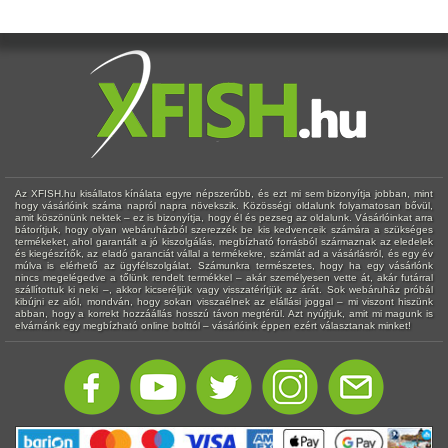
Az XFISH.hu kisállatos kínálata egyre népszerűbb, és ezt mi sem bizonyítja jobban, mint
hogy vásárlóink száma napról napra növekszik. Közösségi oldalunk folyamatosan bővül,
amit köszönünk nektek – ez is bizonyítja, hogy él és pezseg az oldalunk. Vásárlóinkat arra
bátorítjuk, hogy olyan webáruházból szerezzék be kis kedvenceik számára a szükséges
termékeket, ahol garantált a jó kiszolgálás, megbízható forrásból származnak az eledelek
és kiegészítők, az eladó garanciát vállal a termékekre, számlát ad a vásárlásról, és egy év
múlva is elérhető az ügyfélszolgálat. Számunkra természetes, hogy ha egy vásárlónk
nincs megelégedve a tőlünk rendelt termékkel – akár személyesen vette át, akár futárral
szállítottuk ki neki –, akkor kicseréljük vagy visszatérítjük az árát. Sok webáruház próbál
kibújni ez alól, mondván, hogy sokan visszaélnek az elállási joggal – mi viszont hiszünk
abban, hogy a korrekt hozzáállás hosszú távon megtérül. Azt nyújtjuk, amit mi magunk is
elvárnánk egy megbízható online bolttól – vásárlóink éppen ezért választanak minket!