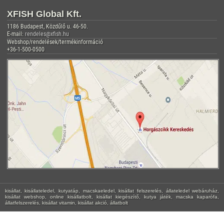
XFISH Global Kft.
1186 Budapest, Közdűlő u. 46-50.
E-mail:
rendeles@xfish.hu
Webshop/rendelések/termékinformáció
+36-1-500-0500
kisállat, kisállateledel, kutyatáp, macskaeledel, kisállat felszerelés, állateledel webáruház,
kisállat webshop, online kisállatbolt, kisállat kiegészítő, kutya játék, macska kaparófa,
állatfelszerelés, kisállat vitamin, kisállat akció, állatbolt