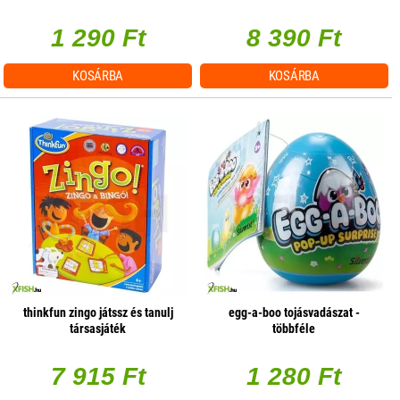
1 290 Ft
8 390 Ft
KOSÁRBA
KOSÁRBA
thinkfun zingo játssz és tanulj
egg-a-boo tojásvadászat -
társasjáték
többféle
7 915 Ft
1 280 Ft