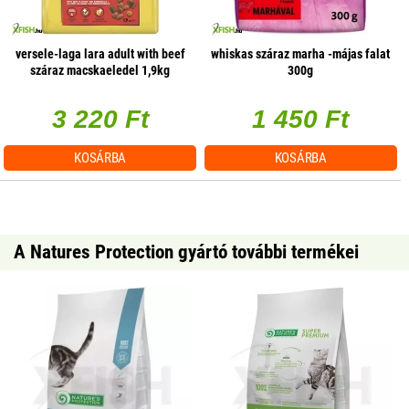
versele-laga lara adult with beef
whiskas száraz marha -májas falat
száraz macskaeledel 1,9kg
300g
(marha)
3 220 Ft
1 450 Ft
KOSÁRBA
KOSÁRBA
A Natures Protection gyártó további termékei