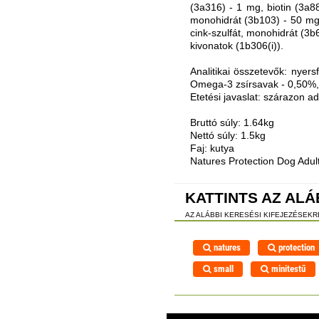
(3a316) - 1 mg, biotin (3a8
monohidrát (3b103) - 50 mg,
cink-szulfát, monohidrát (3b
kivonatok (1b306(i)).
Analitikai összetevők: nyer
Omega-3 zsírsavak - 0,50%,
Etetési javaslat: szárazon ad
Bruttó súly: 1.64kg
Nettó súly: 1.5kg
Faj: kutya
Natures Protection Dog Adul
KATTINTS AZ ALÁ
AZ ALÁBBI KERESÉSI KIFEJEZÉSEK
natures
protection
small
minitestű