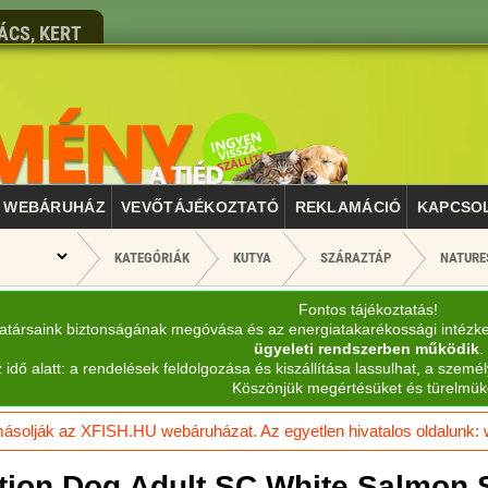
ÁCS, KERT
WEBÁRUHÁZ
VEVŐTÁJÉKOZTATÓ
REKLAMÁCIÓ
KAPCSO
KATEGÓRIÁK
KUTYA
SZÁRAZTÁP
NATURE
Fontos tájékoztatás!
katársaink biztonságának megóvása és az energiatakarékossági intézk
ügyeleti rendszerben működik
.
 idő alatt: a rendelések feldolgozása és kiszállítása lassulhat, a személ
Köszönjük megértésüket és türelmük
solják az XFISH.HU webáruházat. Az egyetlen hivatalos oldalunk: ww
tion Dog Adult SC White Salmon 