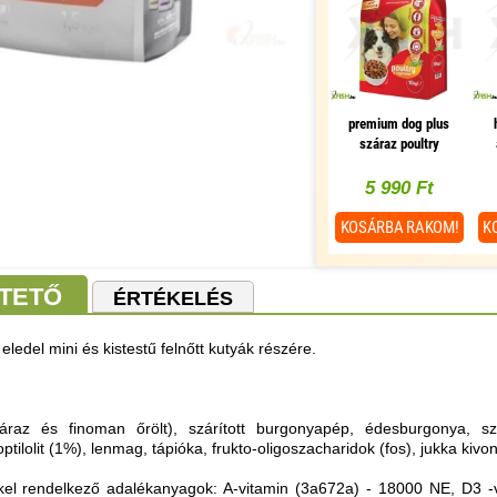
premium dog plus
száraz poultry
vegetable szárnyas
zöldség 10000g
5 990 Ft
KOSÁRBA
RAKOM!
K
TETŐ
ÉRTÉKELÉS
ledel mini és kistestű felnőtt kutyák részére.
raz és finoman őrölt), szárított burgonyapép, édesburgonya, szár
ptilolit (1%), lenmag, tápióka, frukto-oligoszacharidok (fos), jukka kivona
kel rendelkező adalékanyagok: A-vitamin (3a672a) - 18000 NE, D3 -v