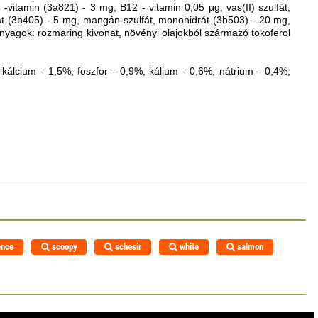
-vitamin (3a821) - 3 mg, B12 - vitamin 0,05 µg, vas(II) szulfát,
rát (3b405) - 5 mg, mangán-szulfát, monohidrát (3b503) - 20 mg,
anyagok: rozmaring kivonat, növényi olajokból származó tokoferol
 kálcium - 1,5%, foszfor - 0,9%, kálium - 0,6%, nátrium - 0,4%,
ence
scoopy
schesir
white
salmon