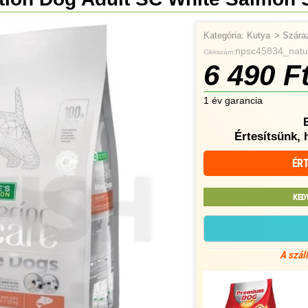
Kategória:
Kutya
>
Szára
npsc45834_natur
Cikkszám:
6 490 F
1 év garancia
Értesítsünk, 
ÉRT
KED
A szál