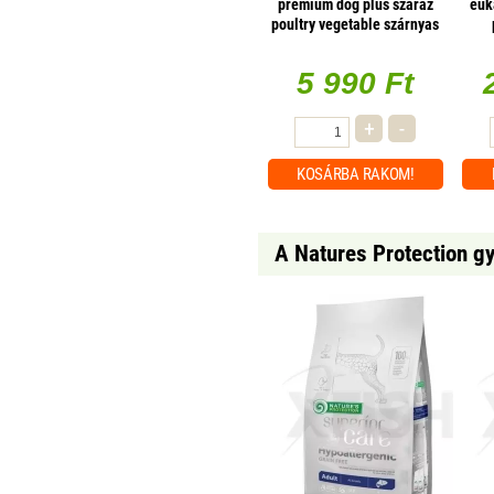
premium dog plus száraz
euk
poultry vegetable szárnyas
zöldség 10000g
5 990 Ft
+
-
KOSÁRBA
RAKOM!
A Natures Protection gy