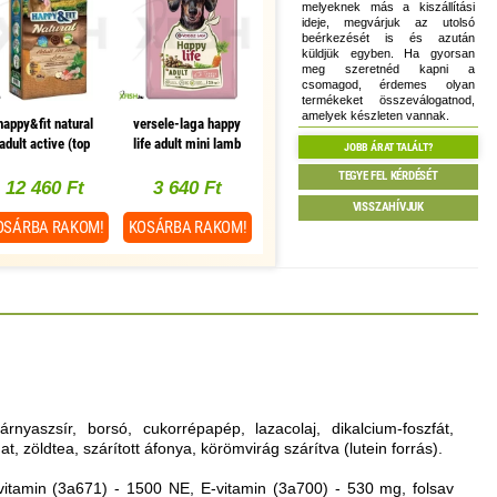
melyeknek más a kiszállítási
ideje, megvárjuk az utolsó
beérkezését is és azután
küldjük egyben. Ha gyorsan
meg szeretnéd kapni a
csomagod, érdemes olyan
termékeket összeválogatnod,
amelyek készleten vannak.
happy&fit natural
versele-laga happy
adult active (top
life adult mini lamb
JOBB ÁRAT TALÁLT?
breeder) 12kg
kutyaeledel 2,5kg
TEGYE FEL KÉRDÉSÉT
(bárányos)
12 460 Ft
3 640 Ft
VISSZAHÍVJUK
OSÁRBA
RAKOM!
KOSÁRBA
RAKOM!
nyaszsír, borsó, cukorrépapép, lazacolaj, dikalcium-foszfát,
t, zöldtea, szárított áfonya, körömvirág szárítva (lutein forrás).
itamin (3a671) - 1500 NE, E-vitamin (3a700) - 530 mg, folsav