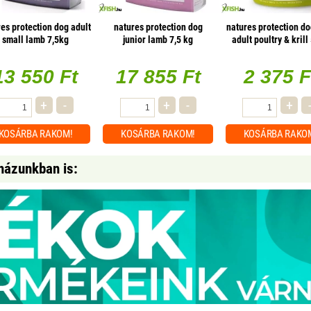
es protection dog adult
natures protection dog
natures protection do
small lamb 7,5kg
junior lamb 7,5 kg
adult poultry & krill
13 550 Ft
17 855 Ft
2 375 F
+
-
+
-
+
KOSÁRBA
RAKOM!
KOSÁRBA
RAKOM!
KOSÁRBA
RAKO
házunkban is: