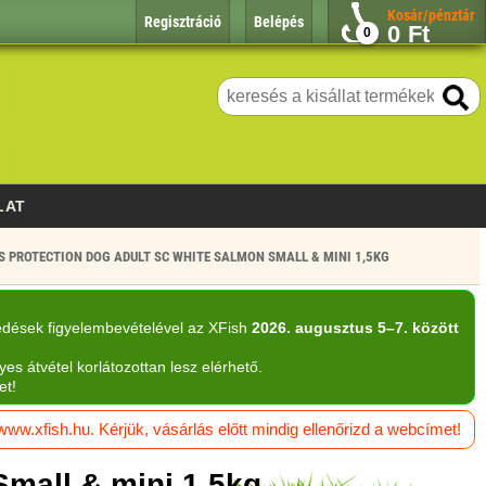
Kosár/pénztár
Regisztráció
Belépés
0
Ft
0
LAT
S PROTECTION DOG ADULT SC WHITE SALMON SMALL & MINI 1,5KG
edések figyelembevételével az XFish
2026. augusztus 5–7. között
yes átvétel korlátozottan lesz elérhető.
et!
w.xfish.hu. Kérjük, vásárlás előtt mindig ellenőrizd a webcímet!
Small & mini 1,5kg