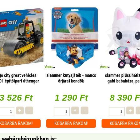
go city great vehicles
slammer kutyajáték - mancs
slammer plüss háti
01 építőipari úthenger
őrjárat kendők
gabi babaháza, pa
3 526 Ft
1 290 Ft
8 390 F
+
-
+
-
+
KOSÁRBA
RAKOM!
KOSÁRBA
RAKOM!
KOSÁRBA
RAKO
t webáruházunkban is: