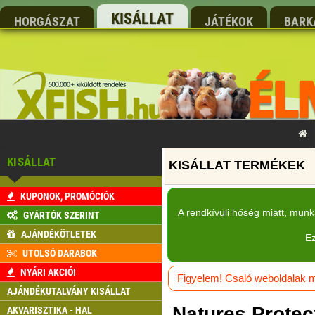
KISÁLLAT
HORGÁSZAT
JÁTÉKOK
BARK
KISÁLLAT
KUPONOK, PROMÓCIÓK
A rendkívüli hőség miatt, mun
GYÁRTÓK SZERINT
AJÁNDÉKÖTLETEK
Ez
UTOLSÓ DARABOK
NYÁRI AKCIÓ!
Figyelem! Csaló weboldalak má
AJÁNDÉKUTALVÁNY KISÁLLAT
Natures Protec
AKVARISZTIKA - HAL