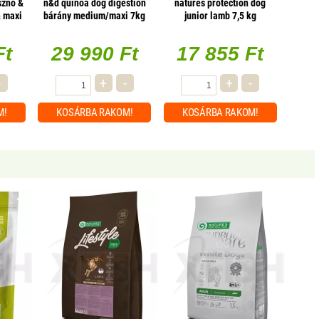
sznó &
n&d quinoa dog digestion
natures protection dog
 maxi
bárány medium/maxi 7kg
junior lamb 7,5 kg
Ft
29 990 Ft
17 855 Ft
-
+
-
+
-
M!
KOSÁRBA
RAKOM!
KOSÁRBA
RAKOM!