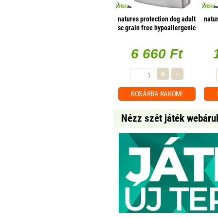
natures protection dog adult
natur
sc grain free hypoallergenic
salmon 1,5kg
6 660 Ft
+
-
KOSÁRBA
RAKOM!
Nézz szét játék webáru