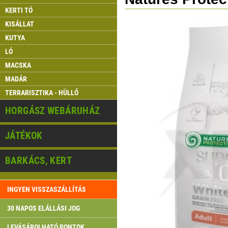
KERTI TÓ
KISÁLLAT
KUTYA
LÓ
MACSKA
MADÁR
TERRARISZTIKA - HÜLLŐ
HORGÁSZ WEBÁRUHÁZ
JÁTÉKOK
BARKÁCS, KERT
INGYEN VISSZASZÁLLÍTÁS
30 NAPOS ELÁLLÁSI JOG
LEVÁSÁROLHATÓ PONTOK