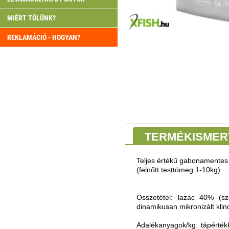
MIÉRT TŐLÜNK?
REKLAMÁCIÓ - HOGYAN?
TERMÉKISMER
Teljes értékű gabonamentes e
(felnőtt testtömeg 1-10kg)
Összetétel: lazac 40% (szá
dinamikusan mikronizált klino
Adalékanyagok/kg: tápérték