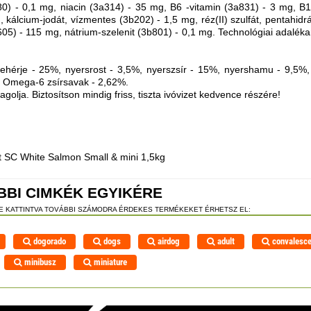
80) - 0,1 mg, niacin (3a314) - 35 mg, B6 -vitamin (3a831) - 3 mg, B1 
 kálcium-jodát, vízmentes (3b202) - 1,5 mg, réz(II) szulfát, pentahid
605) - 115 mg, nátrium-szelenit (3b801) - 0,1 mg. Technológiai adalék
sfehérje - 25%, nyersrost - 3,5%, nyerszsír - 15%, nyershamu - 9,5%,
 Omega-6 zsírsavak - 2,62%.
agolja. Biztosítson mindig friss, tiszta ivóvizet kedvence részére!
t SC White Salmon Small & mini 1,5kg
BBI CIMKÉK EGYIKÉRE
RE KATTINTVA TOVÁBBI SZÁMODRA ÉRDEKES TERMÉKEKET ÉRHETSZ EL:
dogorado
dogs
airdog
adult
convalesc
minibusz
miniature