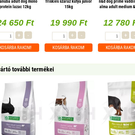
anuba adult dog mono
friskies száraz kutya junior
n&d dog prime vaddi
protein lazac 12kg
15kg
alma adult medium &
2,5kg
24 650 Ft
19 990 Ft
12 780 
+
-
+
-
+
KOSÁRBA
RAKOM!
KOSÁRBA
RAKOM!
KOSÁRBA
RAKO
ártó további termékei