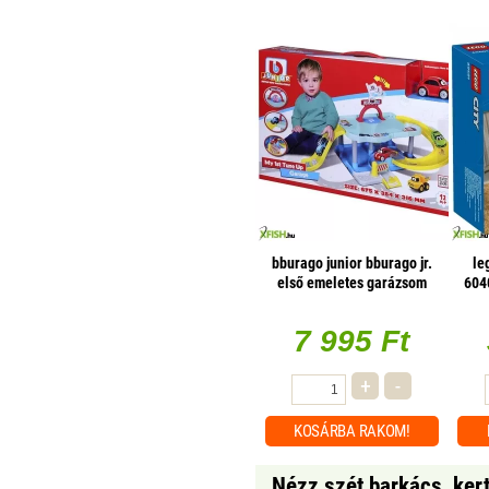
bburago junior bburago jr.
le
első emeletes garázsom
604
7 995 Ft
+
-
KOSÁRBA
RAKOM!
Nézz szét barkács, ker