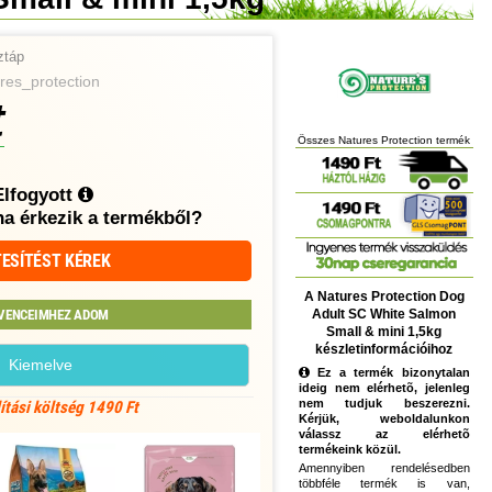
ztáp
es_protection
t
Összes Natures Protection termék
Elfogyott
ha érkezik a termékből?
ESÍTÉST KÉREK
A Natures Protection Dog
Adult SC White Salmon
VENCEIMHEZ ADOM
Small & mini 1,5kg
készletinformációihoz
Kiemelve
Ez a termék bizonytalan
ideig nem elérhetõ, jelenleg
nem tudjuk beszerezni.
lítási költség 1490 Ft
Kérjük, weboldalunkon
válassz az elérhetõ
termékeink közül.
Amennyiben rendelésedben
többféle termék is van,