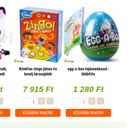
zsák,
thinkfun zingo játssz és
egg-a-boo tojásvadászat -
ndi
tanulj társasjáték
többféle
t
7 915 Ft
1 280 Ft
-
+
-
+
-
M!
KOSÁRBA
RAKOM!
KOSÁRBA
RAKOM!