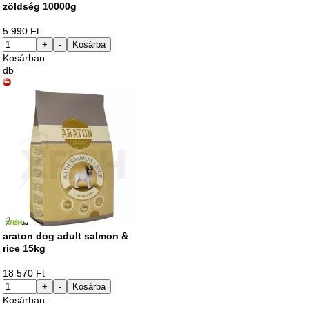
zöldség 10000g
5 990 Ft
+
-
Kosárba
Kosárban:
db
araton dog adult salmon &
rice 15kg
18 570 Ft
+
-
Kosárba
Kosárban: