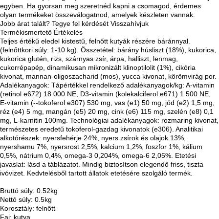
egyben. Ha gyorsan meg szeretnéd kapni a csomagod, érdemes
olyan termékeket összeválogatnod, amelyek készleten vannak.
Jobb árat talált?
Tegye fel kérdését
Visszahívjuk
Termékismertető
Értékelés
Teljes értékű eledel kistestű, felnőtt kutyák részére báránnyal.
(felnőttkori súly: 1-10 kg). Összetétel: bárány húsliszt (18%), kukorica,
kukorica glutén, rizs, szárnyas zsír, árpa, halliszt, lenmag,
cukorrépapép, dinamikusan mikronizált klinoptilolit (1%), cikória
kivonat, mannan-oligoszacharid (mos), yucca kivonat, körömvirág por.
Adalékanyagok: Tápértékkel rendelkező adalékanyagok/kg: A-vitamin
(retinol e672) 18 000 NE, D3-vitamin (kolekalciferol e671) 1 500 NE,
E-vitamin (--tokoferol e307) 530 mg, vas (e1) 50 mg, jód (e2) 1,5 mg,
réz (e4) 5 mg, mangán (e5) 20 mg, cink (e6) 115 mg, szelén (e8) 0,1
mg, L-karnitin 100mg. Technológiai adalékanyagok: rozmaring kivonat,
természetes eredetű tokoferol-gazdag kivonatok (e306). Analitikai
alkotórészek: nyersfehérje 24%, nyers zsírok és olajok 13%,
nyershamu 7%, nyersrost 2,5%, kalcium 1,2%, foszfor 1%, kálium
0,5%, nátrium 0,4%, omega-3 0,204%, omega-6 2,05%. Etetési
javaslat: lásd a táblázatot. Mindig biztosítson elegendő friss, tiszta
ivóvizet. Kedvtelésből tartott állatok etetésére szolgáló termék.
Bruttó súly: 0.52kg
Nettó súly: 0.5kg
Korosztály: felnőtt
Faj: kutya