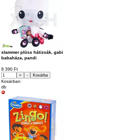
slammer plüss hátizsák, gabi
babaháza, pandi
8 390 Ft
+
-
Kosárba
Kosárban:
db