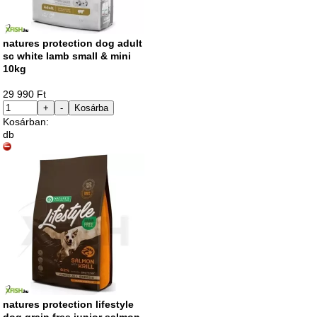
natures protection dog adult
sc white lamb small & mini
10kg
29 990 Ft
+
-
Kosárba
Kosárban:
db
natures protection lifestyle
dog grain free junior salmon