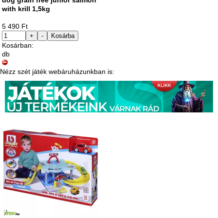
with krill 1,5kg
5 490 Ft
+
-
Kosárba
Kosárban:
db
Nézz szét játék webáruházunkban is: