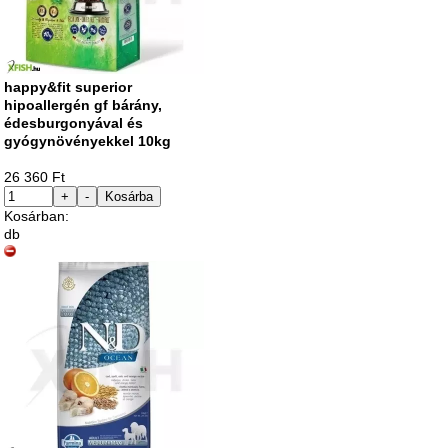
happy&fit superior
hipoallergén gf bárány,
édesburgonyával és
gyógynövényekkel 10kg
26 360 Ft
+
-
Kosárba
Kosárban:
db