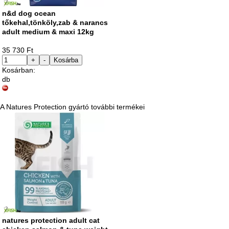
n&d dog ocean
tőkehal,tönköly,zab & narancs
adult medium & maxi 12kg
35 730 Ft
+
-
Kosárba
Kosárban:
db
A Natures Protection gyártó további termékei
natures protection adult cat