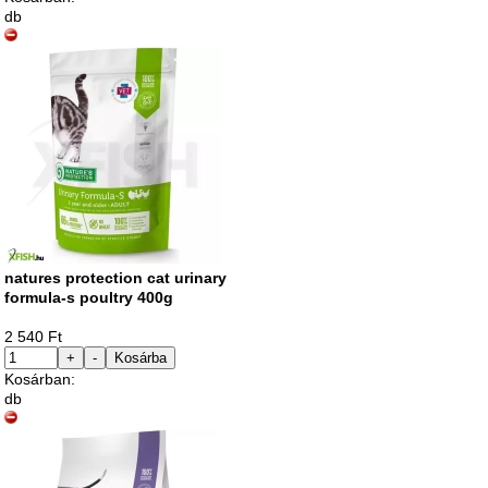
db
natures protection cat urinary
formula-s poultry 400g
2 540 Ft
+
-
Kosárba
Kosárban:
db