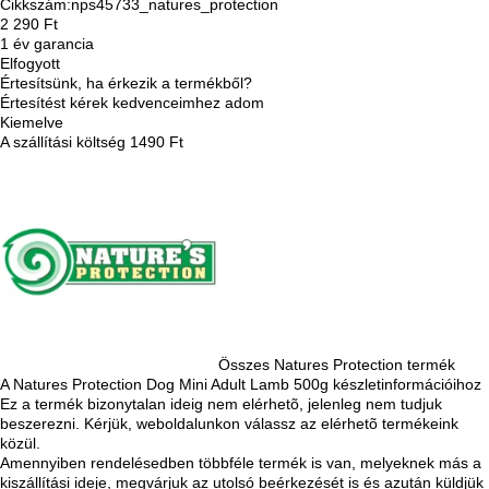
Cikkszám:
nps45733_natures_protection
2 290 Ft
1 év garancia
Elfogyott
Értesítsünk, ha érkezik a termékből?
Értesítést kérek
kedvenceimhez adom
Kiemelve
A szállítási költség 1490 Ft
Összes Natures Protection termék
A Natures Protection Dog Mini Adult Lamb 500g készletinformációihoz
Ez a termék bizonytalan ideig nem elérhetõ, jelenleg nem tudjuk
beszerezni. Kérjük, weboldalunkon válassz az elérhetõ termékeink
közül.
Amennyiben rendelésedben többféle termék is van, melyeknek más a
kiszállítási ideje, megvárjuk az utolsó beérkezését is és azután küldjük