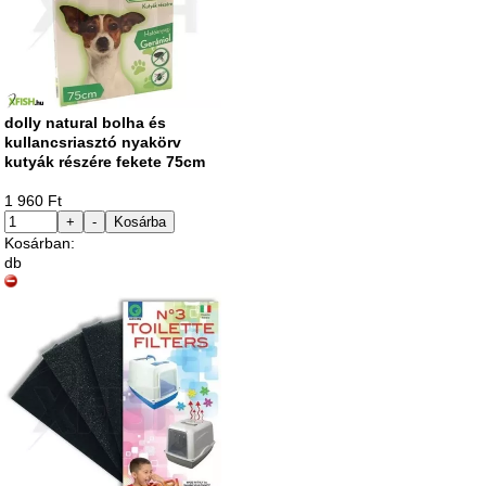
dolly natural bolha és
kullancsriasztó nyakörv
kutyák részére fekete 75cm
1 960 Ft
+
-
Kosárba
Kosárban:
db