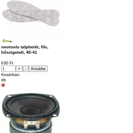
neotools talpbetét, filc,
hőszigetelt, 40-41
630 Ft
+
-
Kosárba
Kosárban:
db