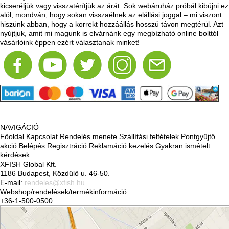
kicseréljük vagy visszatérítjük az árát. Sok webáruház próbál kibújni ez
alól, mondván, hogy sokan visszaélnek az elállási joggal – mi viszont
hiszünk abban, hogy a korrekt hozzáállás hosszú távon megtérül. Azt
nyújtjuk, amit mi magunk is elvárnánk egy megbízható online bolttól –
vásárlóink éppen ezért választanak minket!
NAVIGÁCIÓ
Főoldal
Kapcsolat
Rendelés menete
Szállítási feltételek
Pontgyűjtő
akció
Belépés
Regisztráció
Reklamáció kezelés
Gyakran ismételt
kérdések
XFISH Global Kft.
1186 Budapest, Közdűlő u. 46-50.
E-mail:
rendeles@xfish.hu
Webshop/rendelések/termékinformáció
+36-1-500-0500