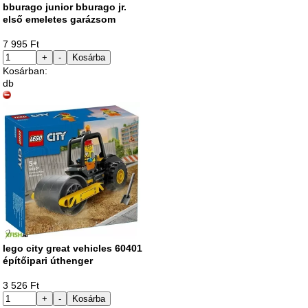
bburago junior bburago jr.
első emeletes garázsom
7 995 Ft
+
-
Kosárba
Kosárban:
db
lego city great vehicles 60401
építőipari úthenger
3 526 Ft
+
-
Kosárba