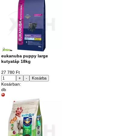
eukanuba puppy large
kutyatáp 18kg
27 780 Ft
+
-
Kosárba
Kosárban:
db