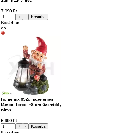
2ah, h1247-hez
7 990 Ft
+
-
Kosárba
Kosárban:
db
home mx 632c napelemes
lámpa, törpe, ~8 óra üzemidő,
nimh
5 990 Ft
+
-
Kosárba
Kosárban: