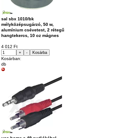
sal sbx 1010/bk
mélyközépsugárzó, 50 w,
alumínium csévetest, 2 rétegű
hangtekercs, 10 oz mágnes
4 012 Ft
+
-
Kosárba
Kosárban:
db
use home a 49 audiókábel,