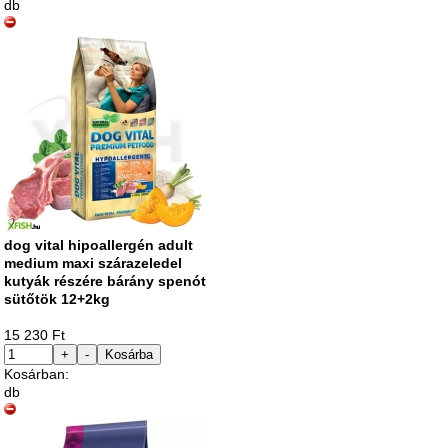
db
dog vital hipoallergén adult
medium maxi szárazeledel
kutyák részére bárány spenót
sütőtök 12+2kg
15 230 Ft
+
-
Kosárba
Kosárban:
db