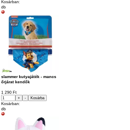
Kosárban:
db
slammer kutyajáték - mancs
őrjárat kendők
1 290 Ft
+
-
Kosárba
Kosárban:
db