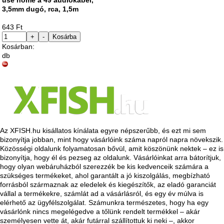
3,5mm dugó, rca, 1,5m
643 Ft
+
-
Kosárba
Kosárban:
db
Az XFISH.hu kisállatos kínálata egyre népszerűbb, és ezt mi sem
bizonyítja jobban, mint hogy vásárlóink száma napról napra növekszik.
Közösségi oldalunk folyamatosan bővül, amit köszönünk nektek – ez is
bizonyítja, hogy él és pezseg az oldalunk. Vásárlóinkat arra bátorítjuk,
hogy olyan webáruházból szerezzék be kis kedvenceik számára a
szükséges termékeket, ahol garantált a jó kiszolgálás, megbízható
forrásból származnak az eledelek és kiegészítők, az eladó garanciát
vállal a termékekre, számlát ad a vásárlásról, és egy év múlva is
elérhető az ügyfélszolgálat. Számunkra természetes, hogy ha egy
vásárlónk nincs megelégedve a tőlünk rendelt termékkel – akár
személyesen vette át, akár futárral szállítottuk ki neki –, akkor