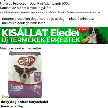
Natures Protection Dog Mini Adult Lamb 500g
Kattints az alábbi cimkék egyikére
Az alábbi keresési kifejezésekre kattintva további számodra érdekes termékeket érhetsz el:
natures
protection
dogorado
dogs
airdog
minitestű
minibusz
miniature
adult
galamb
lamb
Mások ezeket is megvették
dolly dog száraz kutyaeledel
bárányos 3kg