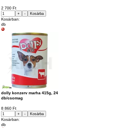
2 700 Ft
+
-
Kosárba
Kosárban:
db
dolly konzerv marha 415g, 24
db/csomag
8 860 Ft
+
-
Kosárba
Kosárban:
db