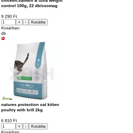
chicken,salmon & tuna weight
control 100g, 22 db/csomag
9 290 Ft
+
-
Kosárba
Kosárban:
db
natures protection cat kitten
poultry with krill 2kg
6 810 Ft
+
-
Kosárba
Kosárban: