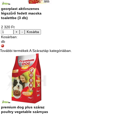
georplast aktívszenes
légszűrő fedett macska
toalettbe (3 db)
2 320 Ft
+
-
Kosárba
Kosárban:
db
További termékek A Száraztáp kategóriában.
premium dog plus száraz
poultry vegetable szárnyas