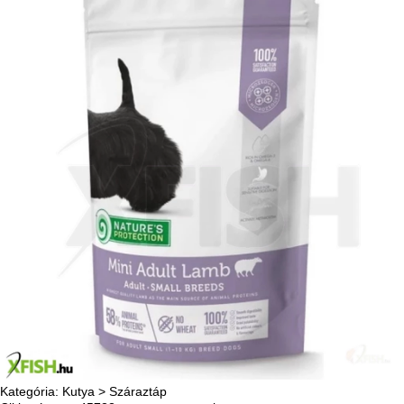
Kategória:
Kutya
>
Száraztáp