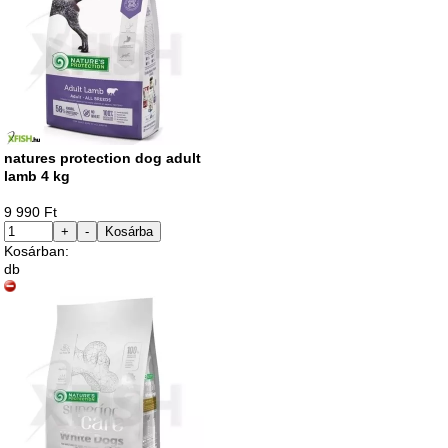
natures protection dog adult
lamb 4 kg
9 990 Ft
+
-
Kosárba
Kosárban:
db