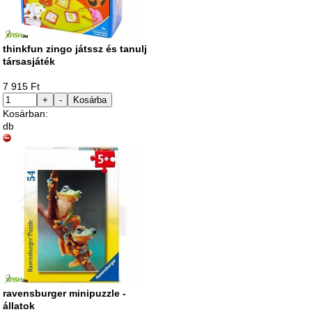
thinkfun zingo játssz és tanulj
társasjáték
7 915 Ft
+
-
Kosárba
Kosárban:
db
ravensburger minipuzzle -
állatok