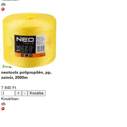
db
neotools polipropilén, pp,
zsinór, 2000m
7 840 Ft
+
-
Kosárba
Kosárban:
db