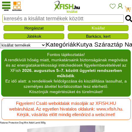
0
kisállat
Horgászat
Kisállat
Játékok
Barkács, kert
Kategóriák
Kutya
Száraztáp
Na
Fontos tájékoztatás!
A rendkívüli hőség miatt, munkatársaink biztonságának megóvása
és az energiatakarékossági intézkedések figyelembevételével az
XFish
2026. augusztus 5–7. között ügyeleti rendszerben
működik
.
Ez idő alatt: a rendelések feldolgozása és kiszállítása lassulhat, a
személyes átvétel korlátozottan lesz elérhető.
Köszönjük megértésüket és türelmüket!
Figyelem! Csaló weboldalak másolják az XFISH.HU
webáruházat. Az egyetlen hivatalos oldalunk: www.xfish.hu.
Kérjük, vásárlás előtt mindig ellenőrizd a webcímet!
Natures Protection Dog Mini Adult Lamb 500g