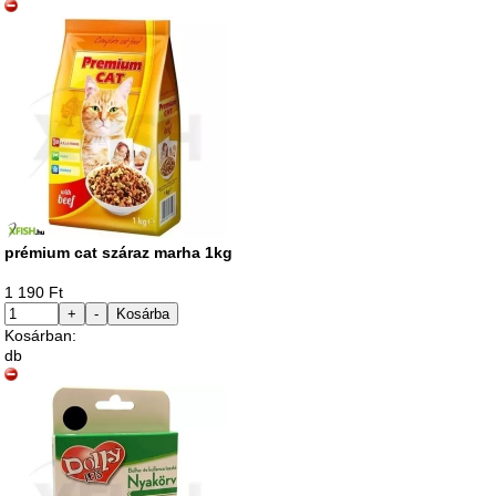
prémium cat száraz marha 1kg
1 190 Ft
+
-
Kosárba
Kosárban:
db