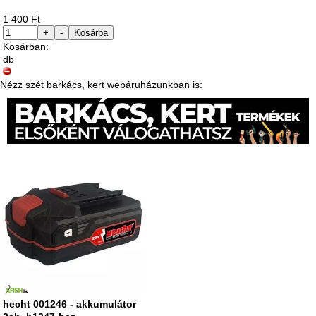
1 400 Ft
+
-
Kosárba
Kosárban:
db
Nézz szét barkács, kert webáruházunkban is:
hecht 001246 - akkumulátor