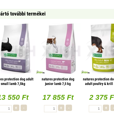
ártó további termékei
es protection dog adult
natures protection dog
natures protection do
small lamb 7,5kg
junior lamb 7,5 kg
adult poultry & krill
13 550 Ft
17 855 Ft
2 375 F
+
-
+
-
+