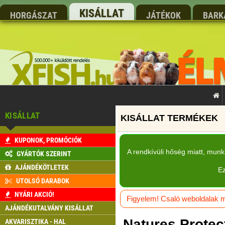
KISÁLLAT
HORGÁSZAT
JÁTÉKOK
BARK
KISÁLLAT
KUPONOK, PROMÓCIÓK
A rendkívüli hőség miatt, mun
GYÁRTÓK SZERINT
AJÁNDÉKÖTLETEK
Ez
UTOLSÓ DARABOK
NYÁRI AKCIÓ!
Figyelem! Csaló weboldalak má
AJÁNDÉKUTALVÁNY KISÁLLAT
Natures Protec
AKVARISZTIKA - HAL