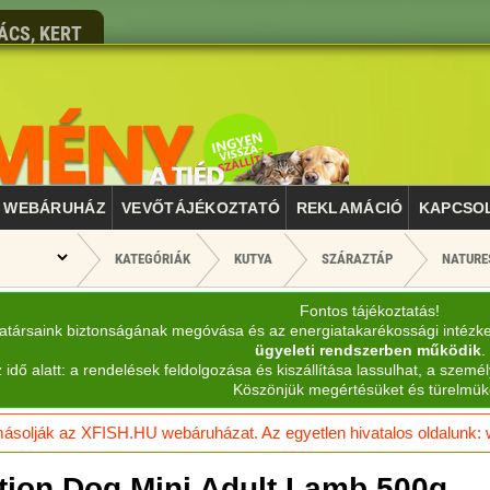
ÁCS, KERT
WEBÁRUHÁZ
VEVŐTÁJÉKOZTATÓ
REKLAMÁCIÓ
KAPCSO
KATEGÓRIÁK
KUTYA
SZÁRAZTÁP
NATURE
Fontos tájékoztatás!
katársaink biztonságának megóvása és az energiatakarékossági intézk
ügyeleti rendszerben működik
.
 idő alatt: a rendelések feldolgozása és kiszállítása lassulhat, a személ
Köszönjük megértésüket és türelmük
solják az XFISH.HU webáruházat. Az egyetlen hivatalos oldalunk: ww
tion Dog Mini Adult Lamb 500g