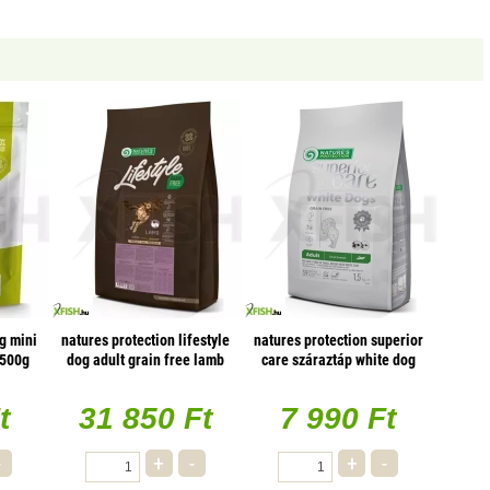
g mini
natures protection lifestyle
natures protection superior
 500g
dog adult grain free lamb
care száraztáp white dog
10kg
grain free adult insect small
1500g
t
31 850 Ft
7 990 Ft
-
+
-
+
-