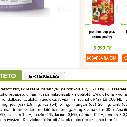
premium dog plus
száraz poultry
vegetable szárnyas
zöldség 10000g
5 990 Ft
KOSÁRBA
RAKOM!
K
TETŐ
ÉRTÉKELÉS
, felnőtt kutyák részére báránnyal. (felnőttkori súly: 1-10 kg). Összetéte
, cukorrépapép, dinamikusan mikronizált klinoptilolit (1%), cikória kiv
rendelkező adalékanyagok/kg: A-vitamin (retinol e672) 18 000 NE, D3-
mg, jód (e2) 1,5 mg, réz (e4) 5 mg, mangán (e5) 20 mg, cink (e6)
vonat, természetes eredetű tokoferol-gazdag kivonatok (e306). Analiti
%, kalcium 1,2%, foszfor 1%, kálium 0,5%, nátrium 0,4%, omega-3 0,20
szta ivóvizet. Kedvtelésből tartott állatok etetésére szolgáló termék.