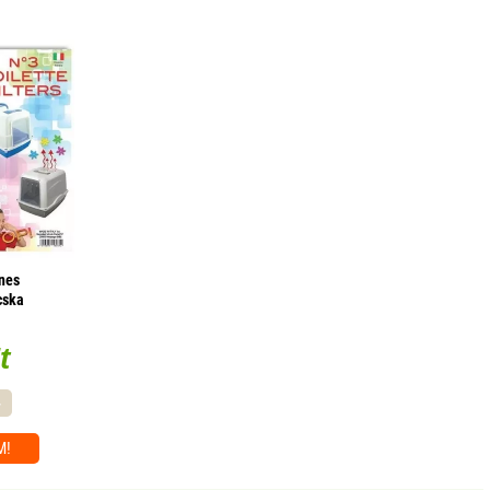
enes
cska
)
t
-
M!