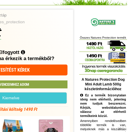
ztáp
s_protection
t
Összes Natures Protection termék
Elfogyott
ha érkezik a termékből?
ESÍTÉST KÉREK
A Natures Protection Dog
Mini Adult Lamb 500g
VENCEIMHEZ ADOM
készletinformációihoz
Ez a termék bizonytalan
Kiemelve
ideig nem elérhetõ, jelenleg
nem tudjuk beszerezni.
Kérjük, weboldalunkon
lítási költség 1490 Ft
válassz az elérhetõ
termékeink közül.
Amennyiben rendelésedben
többféle termék is van,
melyeknek más a kiszállítási