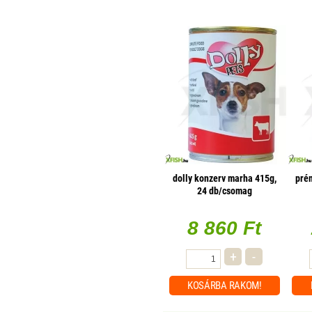
dolly konzerv marha 415g,
pré
24 db/csomag
8 860 Ft
+
-
KOSÁRBA
RAKOM!