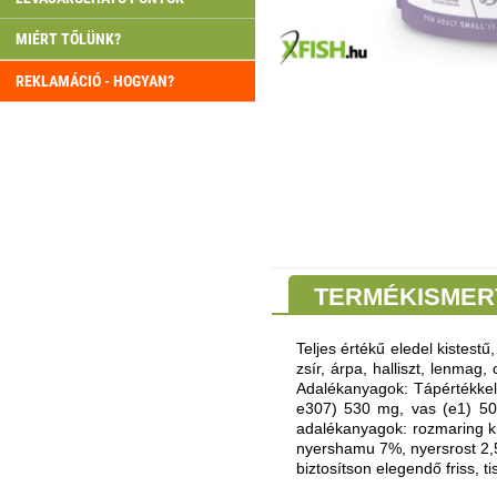
MIÉRT TŐLÜNK?
REKLAMÁCIÓ - HOGYAN?
TERMÉKISMER
Teljes értékű eledel kistestű
zsír, árpa, halliszt, lenmag
Adalékanyagok: Tápértékkel 
e307) 530 mg, vas (e1) 50 
adalékanyagok: rozmaring ki
nyershamu 7%, nyersrost 2,5
biztosítson elegendő friss, ti