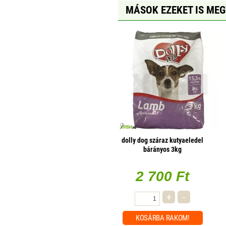
MÁSOK EZEKET IS ME
dolly dog száraz kutyaeledel
bárányos 3kg
2 700 Ft
+
-
KOSÁRBA
RAKOM!