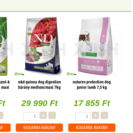
sznó &
n&d quinoa dog digestion
natures protection dog
 maxi
bárány medium/maxi 7kg
junior lamb 7,5 kg
Ft
29 990 Ft
17 855 Ft
-
+
-
+
-
M!
KOSÁRBA
RAKOM!
KOSÁRBA
RAKOM!