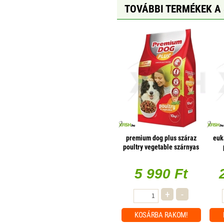
TOVÁBBI TERMÉKEK A
premium dog plus száraz
euk
poultry vegetable szárnyas
zöldség 10000g
5 990 Ft
+
-
KOSÁRBA
RAKOM!