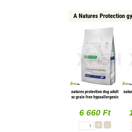
A Natures Protection gy
natures protection dog adult
natur
sc grain free hypoallergenic
salmon 1,5kg
6 660 Ft
+
-