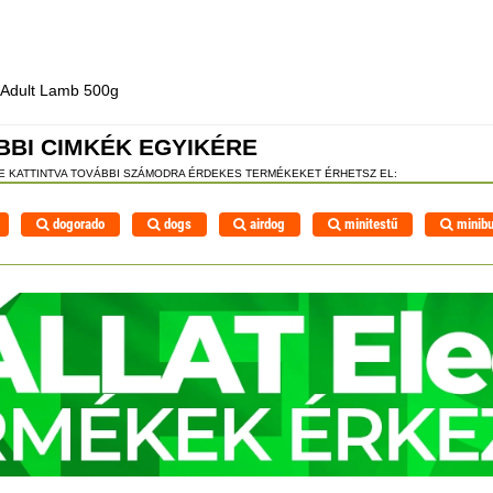
i Adult Lamb 500g
BBI CIMKÉK EGYIKÉRE
RE KATTINTVA TOVÁBBI SZÁMODRA ÉRDEKES TERMÉKEKET ÉRHETSZ EL:
dogorado
dogs
airdog
minitestű
minib