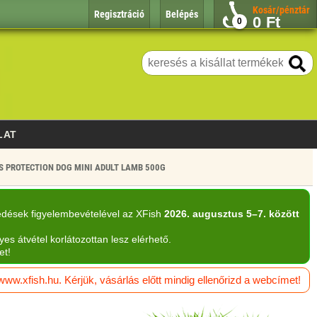
Kosár/pénztár
Regisztráció
Belépés
0
Ft
0
LAT
S PROTECTION DOG MINI ADULT LAMB 500G
edések figyelembevételével az XFish
2026. augusztus 5–7. között
yes átvétel korlátozottan lesz elérhető.
et!
w.xfish.hu. Kérjük, vásárlás előtt mindig ellenőrizd a webcímet!