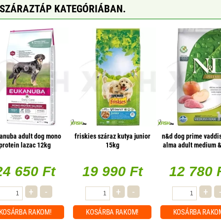
 SZÁRAZTÁP KATEGÓRIÁBAN.
anuba adult dog mono
friskies száraz kutya junior
n&d dog prime vaddi
protein lazac 12kg
15kg
alma adult medium &
2,5kg
24 650 Ft
19 990 Ft
12 780 
+
-
+
-
+
KOSÁRBA
RAKOM!
KOSÁRBA
RAKOM!
KOSÁRBA
RAKO