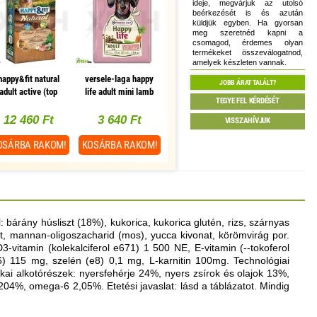
ideje, megvárjuk az utolsó
beérkezését is és azután
küldjük egyben. Ha gyorsan
meg szeretnéd kapni a
csomagod, érdemes olyan
termékeket összeválogatnod,
amelyek készleten vannak.
happy&fit natural
versele-laga happy
JOBB ÁRAT TALÁLT?
adult active (top
life adult mini lamb
TEGYE FEL KÉRDÉSÉT
breeder) 12kg
kutyaeledel 2,5kg
(bárányos)
12 460 Ft
3 640 Ft
VISSZAHÍVJUK
OSÁRBA
RAKOM!
KOSÁRBA
RAKOM!
l: bárány húsliszt (18%), kukorica, kukorica glutén, rizs, szárnyas
onat, mannan-oligoszacharid (mos), yucca kivonat, körömvirág por.
vitamin (kolekalciferol e671) 1 500 NE, E-vitamin (--tokoferol
 115 mg, szelén (e8) 0,1 mg, L-karnitin 100mg. Technológiai
kai alkotórészek: nyersfehérje 24%, nyers zsírok és olajok 13%,
4%, omega-6 2,05%. Etetési javaslat: lásd a táblázatot. Mindig