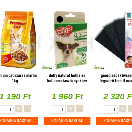
mium cat száraz marha
dolly natural bolha és
georplast aktívsz
1kg
kullancsriasztó nyakörv
légszűrő fedett ma
kutyák részére fekete 75cm
toalettbe (3 db
1 190 Ft
1 960 Ft
2 320 F
+
-
+
-
+
KOSÁRBA
RAKOM!
KOSÁRBA
RAKOM!
KOSÁRBA
RAKO