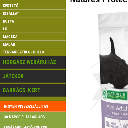
KERTI TÓ
KISÁLLAT
KUTYA
LÓ
MACSKA
MADÁR
TERRARISZTIKA - HÜLLŐ
HORGÁSZ WEBÁRUHÁZ
JÁTÉKOK
BARKÁCS, KERT
INGYEN VISSZASZÁLLÍTÁS
30 NAPOS ELÁLLÁSI JOG
LEVÁSÁROLHATÓ PONTOK