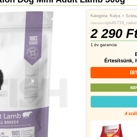
Kategória:
Kutya
>
Szára
nps45733_nature
Cikkszám:
2 290 F
1 év garancia
Értesítsünk, 
ÉRT
KED
A szál