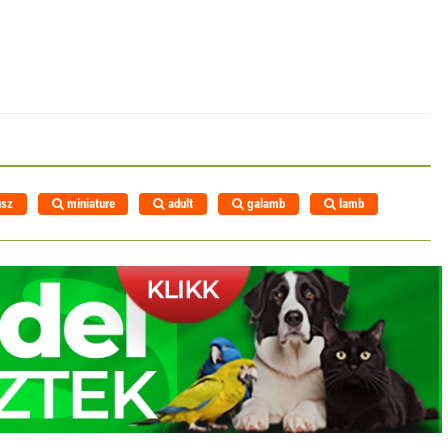
usz
miniature
adult
galamb
lamb