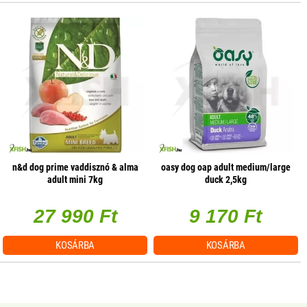
n&d dog prime vaddisznó & alma
oasy dog oap adult medium/large
adult mini 7kg
duck 2,5kg
27 990 Ft
9 170 Ft
KOSÁRBA
KOSÁRBA