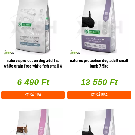
natures protection dog adult sc
natures protection dog adult small
white grain free white fish small &
lamb 7,5kg
mini 1,5kg
6 490 Ft
13 550 Ft
KOSÁRBA
KOSÁRBA