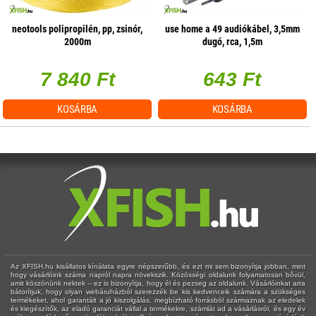
neotools polipropilén, pp, zsinór,
use home a 49 audiókábel, 3,5mm
2000m
dugó, rca, 1,5m
7 840 Ft
643 Ft
KOSÁRBA
KOSÁRBA
Az XFISH.hu kisállatos kínálata egyre népszerűbb, és ezt mi sem bizonyítja jobban, mint
hogy vásárlóink száma napról napra növekszik. Közösségi oldalunk folyamatosan bővül,
amit köszönünk nektek – ez is bizonyítja, hogy él és pezseg az oldalunk. Vásárlóinkat arra
bátorítjuk, hogy olyan webáruházból szerezzék be kis kedvenceik számára a szükséges
termékeket, ahol garantált a jó kiszolgálás, megbízható forrásból származnak az eledelek
és kiegészítők, az eladó garanciát vállal a termékekre, számlát ad a vásárlásról, és egy év