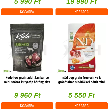
5 990 Ft
19 990 Ft
KOSÁRBA
KOSÁRBA
kudo low grain adult lamb/rice
n&d dog grain free csirke &
mini száraz kutyatáp bárány, rizs
gránátalma sütőtökkel adult mini
3kg
800gr
9 960 Ft
5 550 Ft
KOSÁRBA
KOSÁRBA