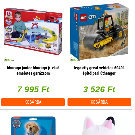
bburago junior bburago jr. első
lego city great vehicles 60401
emeletes garázsom
építőipari úthenger
7 995 Ft
3 526 Ft
KOSÁRBA
KOSÁRBA