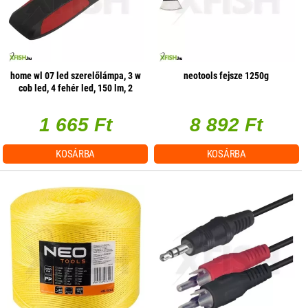
home wl 07 led szerelőlámpa, 3 w
neotools fejsze 1250g
cob led, 4 fehér led, 150 lm, 2
üzemmód, mágneses
1 665 Ft
8 892 Ft
KOSÁRBA
KOSÁRBA