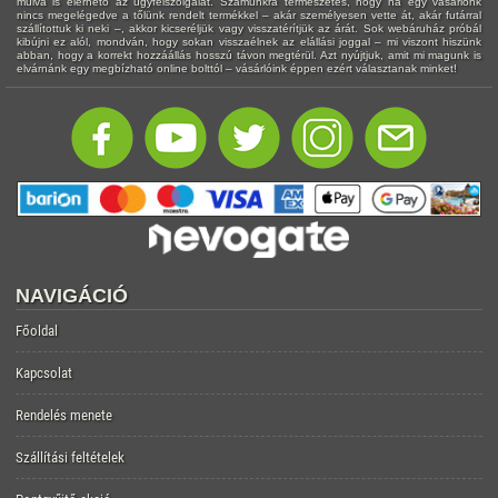
múlva is elérhető az ügyfélszolgálat. Számunkra természetes, hogy ha egy vásárlónk
nincs megelégedve a tőlünk rendelt termékkel – akár személyesen vette át, akár futárral
szállítottuk ki neki –, akkor kicseréljük vagy visszatérítjük az árát. Sok webáruház próbál
kibújni ez alól, mondván, hogy sokan visszaélnek az elállási joggal – mi viszont hiszünk
abban, hogy a korrekt hozzáállás hosszú távon megtérül. Azt nyújtjuk, amit mi magunk is
elvárnánk egy megbízható online bolttól – vásárlóink éppen ezért választanak minket!
NAVIGÁCIÓ
Főoldal
Kapcsolat
Rendelés menete
Szállítási feltételek