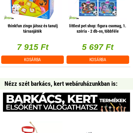
thinkfun zingo játssz és tanulj
littlest pet shop: figura csomag, 1.
társasjáték
széria - 2 db-os, többféle
7 915 Ft
5 697 Ft
KOSÁRBA
KOSÁRBA
Nézz szét barkács, kert webáruházunkban is: