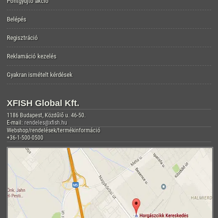
Pontgyűjtő akció
Belépés
Regisztráció
Reklamáció kezelés
Gyakran ismételt kérdések
XFISH Global Kft.
1186 Budapest, Közdűlő u. 46-50.
E-mail:
rendeles@xfish.hu
Webshop/rendelések/termékinformáció
+36-1-500-0500