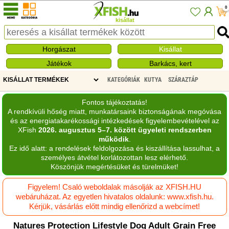
0
kisállat
Horgászat
Kisállat
Játékok
Barkács, kert
KATEGÓRIÁK
KUTYA
SZÁRAZTÁP
Fontos tájékoztatás!
A rendkívüli hőség miatt, munkatársaink biztonságának megóvása
és az energiatakarékossági intézkedések figyelembevételével az
XFish
2026. augusztus 5–7. között ügyeleti rendszerben
működik
.
Ez idő alatt: a rendelések feldolgozása és kiszállítása lassulhat, a
személyes átvétel korlátozottan lesz elérhető.
Köszönjük megértésüket és türelmüket!
Figyelem! Csaló weboldalak másolják az XFISH.HU
webáruházat. Az egyetlen hivatalos oldalunk: www.xfish.hu.
Kérjük, vásárlás előtt mindig ellenőrizd a webcímet!
Natures Protection Lifestyle Dog Adult Grain Free