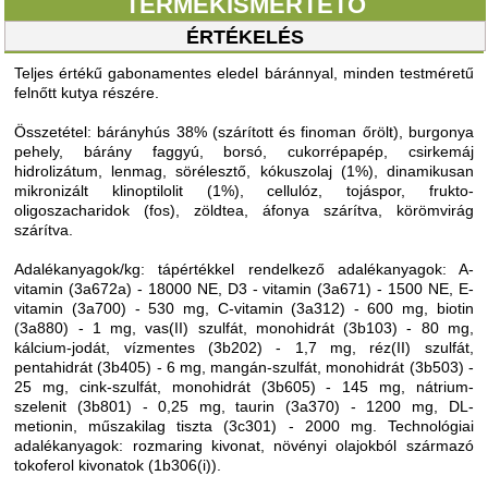
TERMÉKISMERTETŐ
ÉRTÉKELÉS
Teljes értékű gabonamentes eledel báránnyal, minden testméretű
felnőtt kutya részére.
Összetétel: bárányhús 38% (szárított és finoman őrölt), burgonya
pehely, bárány faggyú, borsó, cukorrépapép, csirkemáj
hidrolizátum, lenmag, sörélesztő, kókuszolaj (1%), dinamikusan
mikronizált klinoptilolit (1%), cellulóz, tojáspor, frukto-
oligoszacharidok (fos), zöldtea, áfonya szárítva, körömvirág
szárítva.
Adalékanyagok/kg: tápértékkel rendelkező adalékanyagok: A-
vitamin (3a672a) - 18000 NE, D3 - vitamin (3a671) - 1500 NE, E-
vitamin (3a700) - 530 mg, C-vitamin (3a312) - 600 mg, biotin
(3a880) - 1 mg, vas(II) szulfát, monohidrát (3b103) - 80 mg,
kálcium-jodát, vízmentes (3b202) - 1,7 mg, réz(II) szulfát,
pentahidrát (3b405) - 6 mg, mangán-szulfát, monohidrát (3b503) -
25 mg, cink-szulfát, monohidrát (3b605) - 145 mg, nátrium-
szelenit (3b801) - 0,25 mg, taurin (3a370) - 1200 mg, DL-
metionin, műszakilag tiszta (3c301) - 2000 mg. Technológiai
adalékanyagok: rozmaring kivonat, növényi olajokból származó
tokoferol kivonatok (1b306(i)).