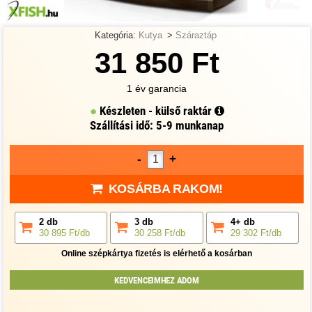
Kategória:
Kutya
>
Száraztáp
31 850 Ft
1 év garancia
Készleten - külső raktár
Szállítási idő: 5-9 munkanap
-
+
KOSÁRBA RAKOM!
2 db
3 db
4+ db
30 895 Ft/db
30 258 Ft/db
29 302 Ft/db
Online szépkártya fizetés is elérhető a kosárban
KEDVENCEIMHEZ ADOM