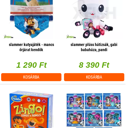
slammer kutyajáték - mancs
slammer plüss hátizsák, gabi
őrjárat kendők
babaháza, pandi
1 290 Ft
8 390 Ft
KOSÁRBA
KOSÁRBA