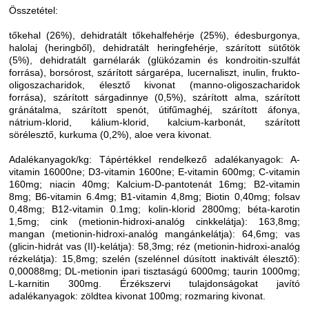
Összetétel:
tőkehal (26%), dehidratált tőkehalfehérje (25%), édesburgonya,
halolaj (heringből), dehidratált heringfehérje, szárított sütőtök
(5%), dehidratált garnélarák (glükózamin és kondroitin-szulfát
forrása), borsórost, szárított sárgarépa, lucernaliszt, inulin, frukto-
oligoszacharidok, élesztő kivonat (manno-oligoszacharidok
forrása), szárított sárgadinnye (0,5%), szárított alma, szárított
gránátalma, szárított spenót, útifűmaghéj, szárított áfonya,
nátrium-klorid, kálium-klorid, kalcium-karbonát, szárított
sörélesztő, kurkuma (0,2%), aloe vera kivonat.
Adalékanyagok/kg: Tápértékkel rendelkező adalékanyagok: A-
vitamin 16000ne; D3-vitamin 1600ne; E-vitamin 600mg; C-vitamin
160mg; niacin 40mg; Kalcium-D-pantotenát 16mg; B2-vitamin
8mg; B6-vitamin 6.4mg; B1-vitamin 4,8mg; Biotin 0,40mg; folsav
0,48mg; B12-vitamin 0.1mg; kolin-klorid 2800mg; béta-karotin
1,5mg; cink (metionin-hidroxi-analóg cinkkelátja): 163,8mg;
mangan (metionin-hidroxi-analóg mangánkelátja): 64,6mg; vas
(glicin-hidrát vas (II)-kelátja): 58,3mg; réz (metionin-hidroxi-analóg
rézkelátja): 15,8mg; szelén (szelénnel dúsított inaktivált élesztő):
0,00088mg; DL-metionin ipari tisztaságú 6000mg; taurin 1000mg;
L-karnitin 300mg. Érzékszervi tulajdonságokat javító
adalékanyagok: zöldtea kivonat 100mg; rozmaring kivonat.