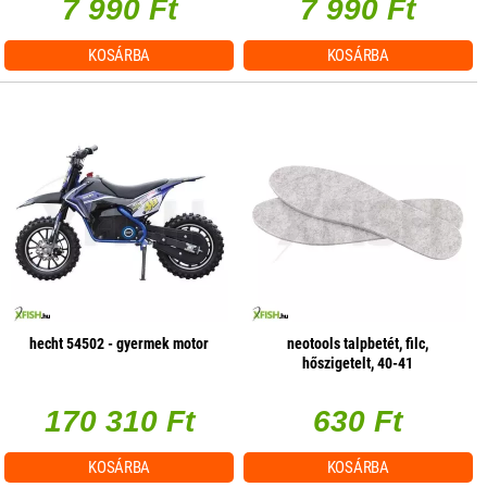
7 990 Ft
7 990 Ft
KOSÁRBA
KOSÁRBA
hecht 54502 - gyermek motor
neotools talpbetét, filc,
hőszigetelt, 40-41
170 310 Ft
630 Ft
KOSÁRBA
KOSÁRBA