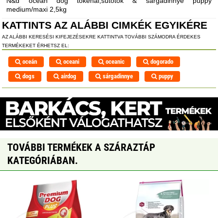
N&d ocean dog tőkehal,sütőtök & sárgadinnye puppy
medium/maxi 2,5kg
KATTINTS AZ ALÁBBI CIMKÉK EGYIKÉRE
AZ ALÁBBI KERESÉSI KIFEJEZÉSEKRE KATTINTVA TOVÁBBI SZÁMODRA ÉRDEKES
TERMÉKEKET ÉRHETSZ EL:
oceán
oceani
oceanic
dogorado
dogs
airdog
sárgadinnye
puppy
TOVÁBBI TERMÉKEK A SZÁRAZTÁP
KATEGÓRIÁBAN.