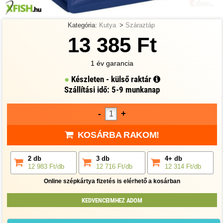
Kategória:
Kutya
>
Száraztáp
13 385 Ft
1 év garancia
Készleten - külső raktár
Szállítási idő: 5-9 munkanap
-
+
KOSÁRBA RAKOM!
2 db
3 db
4+ db
12 983 Ft/db
12 716 Ft/db
12 314 Ft/db
Online szépkártya fizetés is elérhető a kosárban
KEDVENCEIMHEZ ADOM