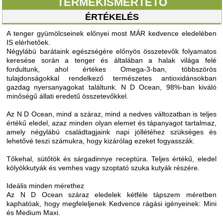
TERMÉKISMERTETŐ
ÉRTÉKELÉS
A tenger gyümölcseinek előnyei most MÁR kedvence eledelében
IS elérhetőek.
Négylábú barátaink egészségére előnyös összetevők folyamatos
keresése során a tenger és általában a halak világa felé
fordultunk, ahol értékes Omega-3-ban, többszörös
tulajdonságokkal rendelkező természetes antioxidánsokban
gazdag nyersanyagokat találtunk. N D Ocean, 98%-ban kiváló
minőségű állati eredetű összetevőkkel.
Az N D Ocean, mind a száraz, mind a nedves változatban is teljes
értékű eledel, azaz minden olyan elemet és tápanyagot tartalmaz,
amely négylábú családtagjaink napi jóllétéhez szükséges és
lehetővé teszi számukra, hogy kizárólag ezeket fogyasszák.
Tőkehal, sütőtök és sárgadinnye receptúra. Teljes értékű, eledel
kölyökkutyák és vemhes vagy szoptató szuka kutyák részére.
Ideális minden mérethez
Az N D Ocean száraz eledelek kétféle tápszem méretben
kaphatóak, hogy megfeleljenek Kedvence rágási igényeinek: Mini
és Medium Maxi.