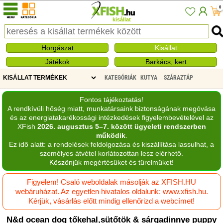
0
kisállat
Horgászat
Kisállat
Játékok
Barkács, kert
KATEGÓRIÁK
KUTYA
SZÁRAZTÁP
Fontos tájékoztatás!
A rendkívüli hőség miatt, munkatársaink biztonságának megóvása
és az energiatakarékossági intézkedések figyelembevételével az
XFish
2026. augusztus 5–7. között ügyeleti rendszerben
működik
.
Ez idő alatt: a rendelések feldolgozása és kiszállítása lassulhat, a
személyes átvétel korlátozottan lesz elérhető.
Köszönjük megértésüket és türelmüket!
Figyelem! Csaló weboldalak másolják az XFISH.HU
webáruházat. Az egyetlen hivatalos oldalunk: www.xfish.hu.
Kérjük, vásárlás előtt mindig ellenőrizd a webcímet!
N&d ocean dog tőkehal,sütőtök & sárgadinnye puppy