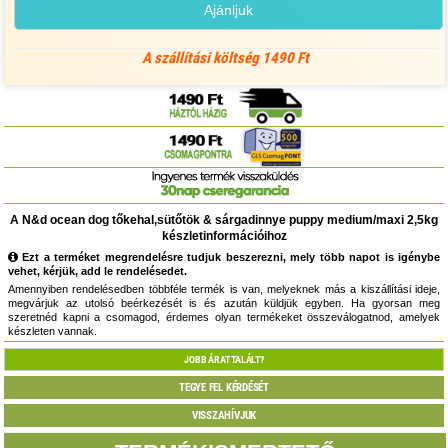
Ajánljuk
A szállítási költség 1490 Ft
A N&d ocean dog tőkehal,sütőtök & sárgadinnye puppy medium/maxi 2,5kg
készletinformációihoz
Ezt a terméket megrendelésre tudjuk beszerezni, mely több napot is igénybe
vehet, kérjük, add le rendelésedet.
Amennyiben rendelésedben többféle termék is van, melyeknek más a kiszállítási ideje,
megvárjuk az utolsó beérkezését is és azután küldjük egyben. Ha gyorsan meg
szeretnéd kapni a csomagod, érdemes olyan termékeket összeválogatnod, amelyek
készleten vannak.
JOBB ÁRAT TALÁLT?
TEGYE FEL KÉRDÉSÉT
VISSZAHÍVJUK