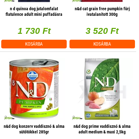
n d quinoa dog jutalomfalat
n&d cat grain free pumpkin fürj
flatulence adult mini puffadásra
ivatalanított 300g
60g
1 730 Ft
3 520 Ft
KOSÁRBA
KOSÁRBA
n&d dog konzerv vaddisznó & alma
n&d dog prime vaddisznó & alma
sütőtökkel 285gr
adult medium & maxi 2,5kg