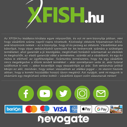
Az XFISH.hu kisállatos kínálata egyre népszerűbb, és ezt mi sem bizonyítja jobban, mint
hogy vásárlóink száma napról napra növekszik. Közösségi oldalunk folyamatosan bővül,
amit köszönünk nektek – ez is bizonyítja, hogy él és pezseg az oldalunk. Vásárlóinkat arra
bátorítjuk, hogy olyan webáruházból szerezzék be kis kedvenceik számára a szükséges
termékeket, ahol garantált a jó kiszolgálás, megbízható forrásból származnak az eledelek
és kiegészítők, az eladó garanciát vállal a termékekre, számlát ad a vásárlásról, és egy év
múlva is elérhető az ügyfélszolgálat. Számunkra természetes, hogy ha egy vásárlónk
nincs megelégedve a tőlünk rendelt termékkel – akár személyesen vette át, akár futárral
szállítottuk ki neki –, akkor kicseréljük vagy visszatérítjük az árát. Sok webáruház próbál
kibújni ez alól, mondván, hogy sokan visszaélnek az elállási joggal – mi viszont hiszünk
abban, hogy a korrekt hozzáállás hosszú távon megtérül. Azt nyújtjuk, amit mi magunk is
elvárnánk egy megbízható online bolttól – vásárlóink éppen ezért választanak minket!