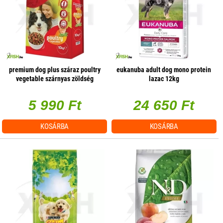
premium dog plus száraz poultry
eukanuba adult dog mono protein
vegetable szárnyas zöldség
lazac 12kg
10000g
5 990 Ft
24 650 Ft
KOSÁRBA
KOSÁRBA