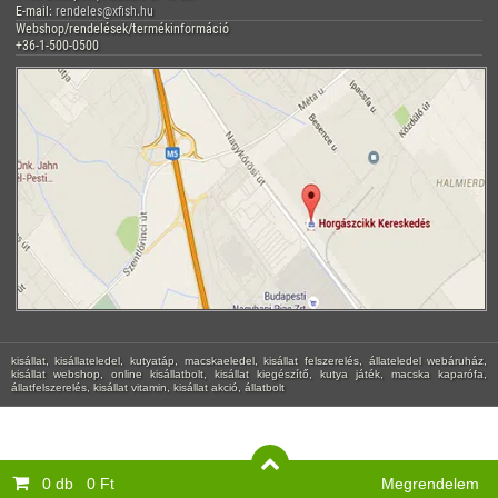
E-mail:
rendeles@xfish.hu
Webshop/rendelések/termékinformáció
+36-1-500-0500
kisállat, kisállateledel, kutyatáp, macskaeledel, kisállat felszerelés, állateledel webáruház,
kisállat webshop, online kisállatbolt, kisállat kiegészítő, kutya játék, macska kaparófa,
állatfelszerelés, kisállat vitamin, kisállat akció, állatbolt
0 db
0 Ft
Megrendelem