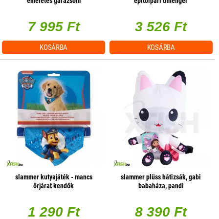
emeletes garázsom
építőipari úthenger
7 995 Ft
3 526 Ft
KOSÁRBA
KOSÁRBA
slammer kutyajáték - mancs
slammer plüss hátizsák, gabi
őrjárat kendők
babaháza, pandi
1 290 Ft
8 390 Ft