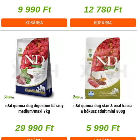
9 990 Ft
12 780 Ft
KOSÁRBA
KOSÁRBA
n&d quinoa dog digestion bárány
n&d quinoa dog skin & coat kacsa
medium/maxi 7kg
& kókusz adult mini 800g
29 990 Ft
5 990 Ft