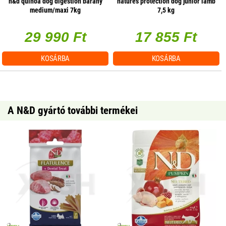
n&d quinoa dog digestion bárány
natures protection dog junior lamb
medium/maxi 7kg
7,5 kg
29 990 Ft
17 855 Ft
KOSÁRBA
KOSÁRBA
A N&D gyártó további termékei