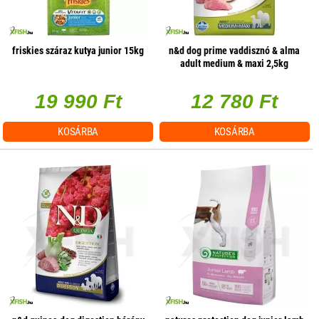
friskies száraz kutya junior 15kg
n&d dog prime vaddisznó & alma
adult medium & maxi 2,5kg
19 990 Ft
12 780 Ft
KOSÁRBA
KOSÁRBA