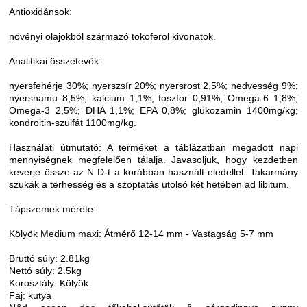
Antioxidánsok:
növényi olajokból származó tokoferol kivonatok.
Analitikai összetevők:
nyersfehérje 30%; nyerszsír 20%; nyersrost 2,5%; nedvesség 9%;
nyershamu 8,5%; kalcium 1,1%; foszfor 0,91%; Omega-6 1,8%;
Omega-3 2,5%; DHA 1,1%; EPA 0,8%; glükozamin 1400mg/kg;
kondroitin-szulfát 1100mg/kg.
Használati útmutató: A terméket a táblázatban megadott napi
mennyiségnek megfelelően tálalja. Javasoljuk, hogy kezdetben
keverje össze az N D-t a korábban használt eledellel. Takarmány
szukák a terhesség és a szoptatás utolsó két hetében ad libitum.
Tápszemek mérete:
Kölyök Medium maxi: Átmérő 12-14 mm - Vastagság 5-7 mm
Bruttó súly: 2.81kg
Nettó súly: 2.5kg
Korosztály: Kölyök
Faj: kutya