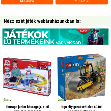
KOSÁRBA
KOSÁRBA
Nézz szét játék webáruházunkban is:
bburago junior bburago jr. első
lego city great vehicles 60401