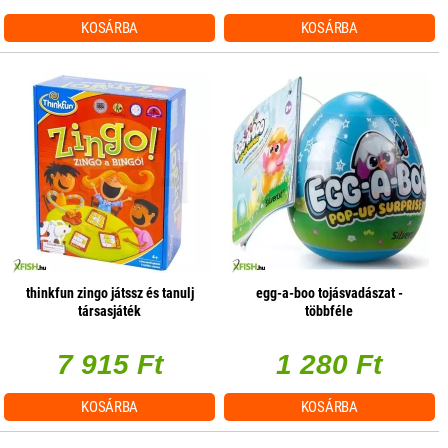
KOSÁRBA
KOSÁRBA
thinkfun zingo játssz és tanulj
egg-a-boo tojásvadászat -
társasjáték
többféle
7 915 Ft
1 280 Ft
KOSÁRBA
KOSÁRBA