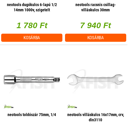
neotools dugókulcs 6-lapú 1/2
neotools racsnis csillag-
14mm 1000v, szigetelt
villáskulcs 30mm
1 780 Ft
7 940 Ft
KOSÁRBA
KOSÁRBA
neotools toldószár 75mm, 1/4
neotools villáskulcs 16x17mm, crv,
din3110