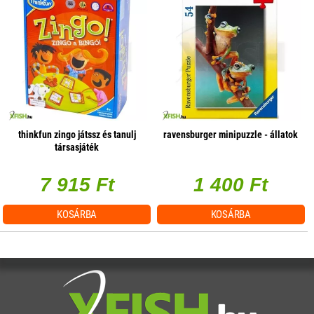
thinkfun zingo játssz és tanulj
ravensburger minipuzzle - állatok
társasjáték
7 915 Ft
1 400 Ft
KOSÁRBA
KOSÁRBA