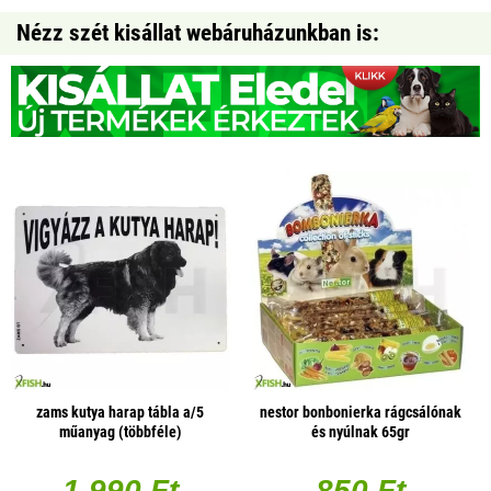
Nézz szét kisállat webáruházunkban is:
zams kutya harap tábla a/5
nestor bonbonierka rágcsálónak
műanyag (többféle)
és nyúlnak 65gr
1 990 Ft
850 Ft