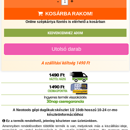
-
+
KOSÁRBA RAKOM!
Online szépkártya fizetés is elérhető a kosárban
KEDVENCEIMHEZ ADOM
Utolsó darab
A szállítási költség 1490 Ft
A Neotools gépi dugókulcskészlet 1/2 10db hosszú 10-24 cr-mo
készletinformációihoz
Ez a termék rendelhetõ, jelenleg készleten van üzletünkben.
Amennyiben rendelésedben többféle termék is van, melyeknek más a kiszállítási ideje,
megvárjuk az utolsó beérkezését is és azután küldjük egyben. Ha gyorsan meg