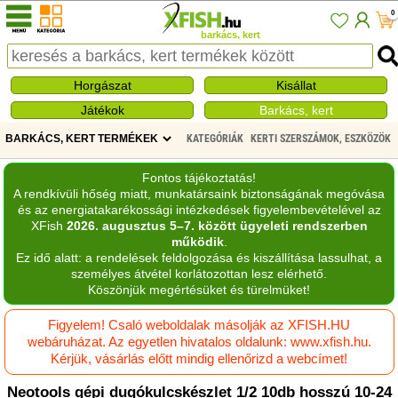
0
barkács, kert
Horgászat
Kisállat
Játékok
Barkács, kert
KATEGÓRIÁK
KERTI SZERSZÁMOK, ESZKÖZÖK
Fontos tájékoztatás!
A rendkívüli hőség miatt, munkatársaink biztonságának megóvása
és az energiatakarékossági intézkedések figyelembevételével az
XFish
2026. augusztus 5–7. között ügyeleti rendszerben
működik
.
Ez idő alatt: a rendelések feldolgozása és kiszállítása lassulhat, a
személyes átvétel korlátozottan lesz elérhető.
Köszönjük megértésüket és türelmüket!
Figyelem! Csaló weboldalak másolják az XFISH.HU
webáruházat. Az egyetlen hivatalos oldalunk: www.xfish.hu.
Kérjük, vásárlás előtt mindig ellenőrizd a webcímet!
Neotools gépi dugókulcskészlet 1/2 10db hosszú 10-24