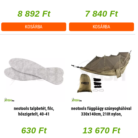
8 892 Ft
7 840 Ft
KOSÁRBA
KOSÁRBA
neotools talpbetét, filc,
neotools függőágy szúnyoghálóval
hőszigetelt, 40-41
330x140cm, 210t nylon,
maxterhelhetőség 200kg,
sötétzöld
630 Ft
13 670 Ft