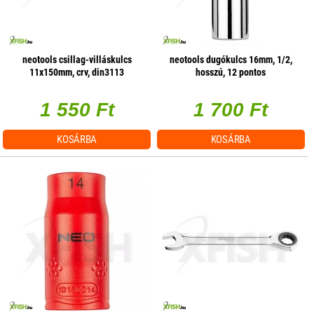
neotools csillag-villáskulcs
neotools dugókulcs 16mm, 1/2,
11x150mm, crv, din3113
hosszú, 12 pontos
1 550 Ft
1 700 Ft
KOSÁRBA
KOSÁRBA