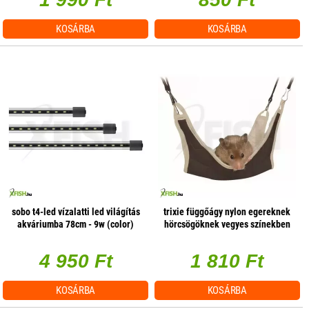
KOSÁRBA
KOSÁRBA
sobo t4-led vízalatti led világítás
trixie függőágy nylon egereknek
akváriumba 78cm - 9w (color)
hörcsögöknek vegyes színekben
18×18cm
4 950 Ft
1 810 Ft
KOSÁRBA
KOSÁRBA