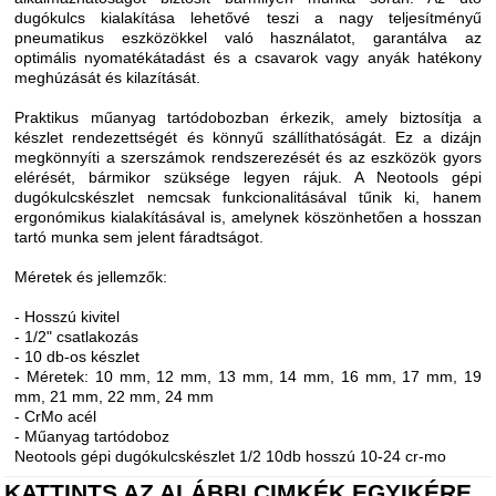
dugókulcs kialakítása lehetővé teszi a nagy teljesítményű
pneumatikus eszközökkel való használatot, garantálva az
optimális nyomatékátadást és a csavarok vagy anyák hatékony
meghúzását és kilazítását.
Praktikus műanyag tartódobozban érkezik, amely biztosítja a
készlet rendezettségét és könnyű szállíthatóságát. Ez a dizájn
megkönnyíti a szerszámok rendszerezését és az eszközök gyors
elérését, bármikor szüksége legyen rájuk. A Neotools gépi
dugókulcskészlet nemcsak funkcionalitásával tűnik ki, hanem
ergonómikus kialakításával is, amelynek köszönhetően a hosszan
tartó munka sem jelent fáradtságot.
Méretek és jellemzők:
- Hosszú kivitel
- 1/2" csatlakozás
- 10 db-os készlet
- Méretek: 10 mm, 12 mm, 13 mm, 14 mm, 16 mm, 17 mm, 19
mm, 21 mm, 22 mm, 24 mm
- CrMo acél
- Műanyag tartódoboz
Neotools gépi dugókulcskészlet 1/2 10db hosszú 10-24 cr-mo
KATTINTS AZ ALÁBBI CIMKÉK EGYIKÉRE