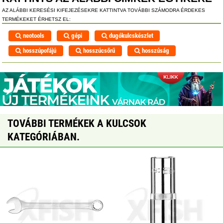
AZ ALÁBBI KERESÉSI KIFEJEZÉSEKRE KATTINTVA TOVÁBBI SZÁMODRA ÉRDEKES
TERMÉKEKET ÉRHETSZ EL:
neotools
gépi
dugókulcskészlet
hosszúpofájú
hosszúcsőrű
hosszúság
TOVÁBBI TERMÉKEK A KULCSOK
KATEGÓRIÁBAN.