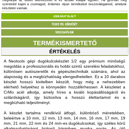
szeretnéd kapni a csomagod, érdemes olyan termékeket összeválogatnod, amelyek
készleten vannak.
JOBB ÁRAT TALÁLT?
TEGYE FEL KÉRDÉSÉT
VISSZAHÍVJUK
TERMÉKISMERTETŐ
ÉRTÉKELÉS
A Neotools gépi dugókulcskészlet 1/2 egy prémium minőségű
megoldás a professzionális és hobbi szintű szerelési feladatokhoz,
különösen autószerelők és gépésztechnikák számára, ahol az
alaposság és a megbízhatóság elengedhetetlen. Ez a 10 darabos
készlet hosszú kivitelben készült, hogy még a nehezebben
elérhető helyekhez is könnyedén hozzáférhessen. A készletet a
CrMo acél alkotja, amely híres a kiváló kopásállóságáról és
szilárdságáról, így biztosítva a hosszú élettartamot és a
megbízható teljesítményt.
A készlet tartalma rendkívül átfogó, különböző méretekben,
beleértve a 10 mm, 12 mm, 13 mm, 14 mm, 16 mm, 17 mm, 19
mm, 21 mm, 22 mm és 24 mm-es dugókulcsokat, így széles körű
alkalmazhatóságot biztosít bármilyen munka során. Az ütő