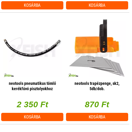
KOSÁRBA
KOSÁRBA
neotools pneumatikus tömlő
neotools trapézpenge, sk2,
kerékfúvó pisztolyokhoz
5db/dob.
2 350 Ft
870 Ft
KOSÁRBA
KOSÁRBA