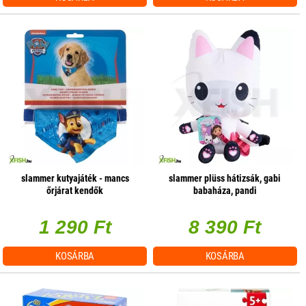
slammer kutyajáték - mancs
slammer plüss hátizsák, gabi
őrjárat kendők
babaháza, pandi
1 290 Ft
8 390 Ft
KOSÁRBA
KOSÁRBA