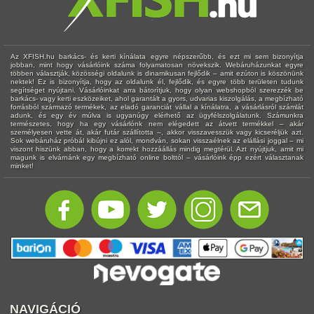
Az XFISH.hu barkács- és kerti kínálata egyre népszerűbb, és ezt mi sem bizonyítja
jobban, mint hogy vásárlóink száma folyamatosan növekszik. Webáruházunkat egyre
többen választják, közösségi oldalunk is dinamikusan fejlődik – amit ezúton is köszönünk
nektek! Ez is bizonyítja, hogy az oldalunk él, fejlődik, és egyre több területen tudunk
segítséget nyújtani. Vásárlóinkat arra bátorítjuk, hogy olyan webshopból szerezzék be
barkács- vagy kerti eszközeiket, ahol garantált a gyors, udvarias kiszolgálás, a megbízható
forrásból származó termékek, az eladó garanciát vállal a kínálatra, a vásárlásról számlát
adunk, és egy év múlva is ugyanúgy elérhető az ügyfélszolgálatunk. Számunkra
természetes, hogy ha egy vásárlónk nem elégedett az átvett termékkel – akár
személyesen vette át, akár futár szállította –, akkor visszavesszük vagy kicseréljük azt.
Sok webáruház próbál kibújni ez alól, mondván, sokan visszaélnek az elállási joggal – mi
viszont hiszünk abban, hogy a korrekt hozzáállás mindig megtérül. Azt nyújtjuk, amit mi
magunk is elvárnánk egy megbízható online bolttól – vásárlóink épp ezért választanak
minket!
NAVIGÁCIÓ