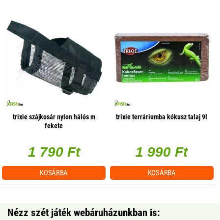
trixie szájkosár nylon hálós m
trixie terráriumba kókusz talaj 9l
fekete
1 790 Ft
1 990 Ft
KOSÁRBA
KOSÁRBA
Nézz szét játék webáruházunkban is: