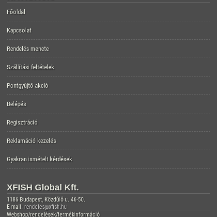
Főoldal
Kapcsolat
Rendelés menete
Szállítási feltételek
Pontgyűjtő akció
Belépés
Regisztráció
Reklamáció kezelés
Gyakran ismételt kérdések
XFISH Global Kft.
1186 Budapest, Közdűlő u. 46-50.
E-mail:
rendeles@xfish.hu
Webshop/rendelések/termékinformáció