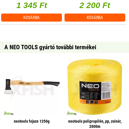
1 345 Ft
2 200 Ft
KOSÁRBA
KOSÁRBA
A NEO TOOLS gyártó további termékei
neotools fejsze 1250g
neotools polipropilén, pp, zsinór,
2000m