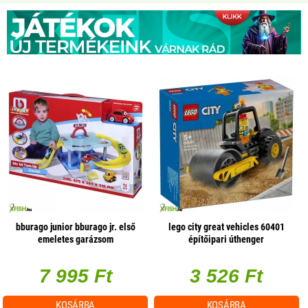
bburago junior bburago jr. első
lego city great vehicles 60401
emeletes garázsom
építőipari úthenger
7 995 Ft
3 526 Ft
KOSÁRBA
KOSÁRBA