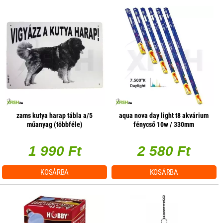
zams kutya harap tábla a/5
aqua nova day light t8 akvárium
műanyag (többféle)
fénycső 10w / 330mm
1 990 Ft
2 580 Ft
KOSÁRBA
KOSÁRBA