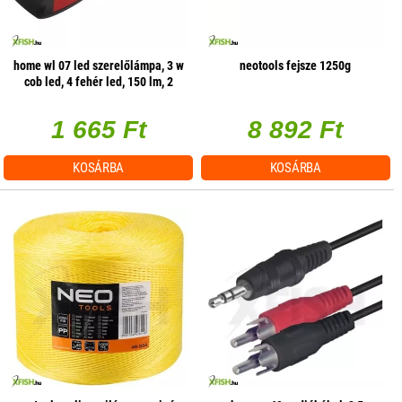
home wl 07 led szerelőlámpa, 3 w
neotools fejsze 1250g
cob led, 4 fehér led, 150 lm, 2
üzemmód, mágneses
1 665 Ft
8 892 Ft
KOSÁRBA
KOSÁRBA