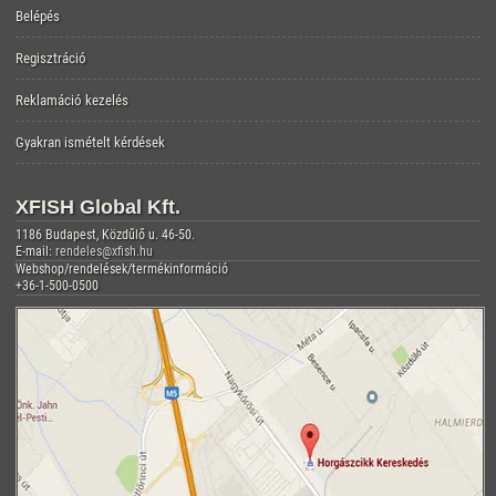
Belépés
Regisztráció
Reklamáció kezelés
Gyakran ismételt kérdések
XFISH Global Kft.
1186 Budapest, Közdűlő u. 46-50.
E-mail:
rendeles@xfish.hu
Webshop/rendelések/termékinformáció
+36-1-500-0500