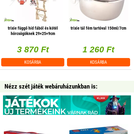
trixie függő híd fából és kötél
trixie tál fém tartóval 150ml/7cm
hörcsögöknek 29×25×9cm
3 870 Ft
1 260 Ft
KOSÁRBA
KOSÁRBA
Nézz szét játék webáruházunkban is: