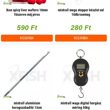
ikon spicy liver wafters 10mm
mistrall mega stopper készlet xxl
fűszeres máj piros
10db/csomag
590 Ft
280 Ft
KOSÁRBA
KOSÁRBA
mistrall alumínium
mistrall waga digital horgász
horogszabadító 13cm
mérleg 50kg