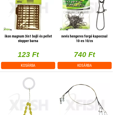
ikon magnum 3in1 bojli és pellet
nevis hengeres forgó kapoccsal
stopper barna
10-es 10/cs
123 Ft
740 Ft
KOSÁRBA
KOSÁRBA