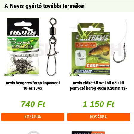
A Nevis gyártó további termékei
nevis hengeres forgó kapoccsal
nevis előkötött szakáll nélküli
10-es 10/cs
pontyozó horog 40cm 0.20mm 12-
es horoggal 10db/csomag
740 Ft
1 150 Ft
KOSÁRBA
KOSÁRBA