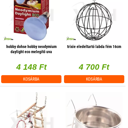
hobby dohse hobby neodymium
trixie eledeltartó labda fém 16cm
daylight eco melegítő uva
terrárium izzó - 42w e27
4 148 Ft
4 700 Ft
KOSÁRBA
KOSÁRBA