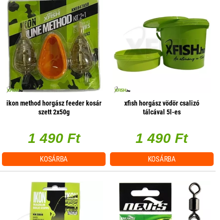
ikon method horgász feeder kosár
xfish horgász vödör csalizó
szett 2x50g
tálcával 5l-es
1 490 Ft
1 490 Ft
KOSÁRBA
KOSÁRBA