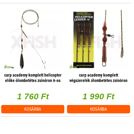
carp academy komplett helicopter
carp academy komplett
előke ólombetétes zsinóron 6-os
végszerelék ólombetétes zsinóron
70g
barna 75cm 35lbs 3db/csomag
1 760 Ft
1 990 Ft
KOSÁRBA
KOSÁRBA