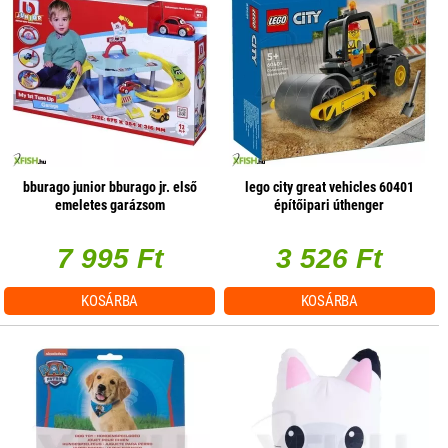
bburago junior bburago jr. első
lego city great vehicles 60401
emeletes garázsom
építőipari úthenger
7 995 Ft
3 526 Ft
KOSÁRBA
KOSÁRBA