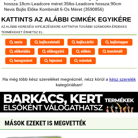
hossza:18cm-Leadcore méret:35lbs-Leadcore hossza:90cm
Nevis Bojlis Előke Kombinált 6-Os Méret (3590856)
KATTINTS AZ ALÁBBI CIMKÉK EGYIKÉRE
AZ ALÁBBI KERESÉSI KIFEJEZÉSEKRE KATTINTVA TOVÁBBI SZÁMODRA ÉRDEKES
TERMÉKEKET ÉRHETSZ EL:
nevis
bojliszeletelő
bojliszárító
bojlistopper
előketábla
előkegyűrű
előkés
kombinált
horogméret
fejméret
méretek
Ha még több kész szereléket megnéznél, nézz körül a
kész szerelék
kategóriában!
MÁSOK EZEKET IS MEGVETTÉK