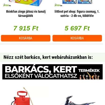
thinkfun zingo játssz és tanulj
littlest pet shop: figura csomag, 1.
társasjáték
széria - 2 db-os, többféle
7 915 Ft
5 697 Ft
KOSÁRBA
KOSÁRBA
Nézz szét barkács, kert webáruházunkban is: