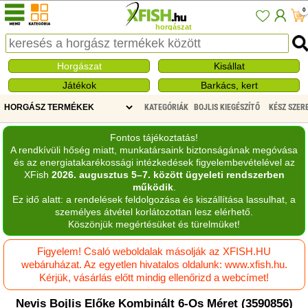
0
horgászat
Horgászat
Kisállat
Játékok
Barkács, kert
KATEGÓRIÁK
BOJLIS KIEGÉSZÍTŐ
KÉSZ SZER
Fontos tájékoztatás!
A rendkívüli hőség miatt, munkatársaink biztonságának megóvása
és az energiatakarékossági intézkedések figyelembevételével az
XFish
2026. augusztus 5–7. között ügyeleti rendszerben
működik
.
Ez idő alatt: a rendelések feldolgozása és kiszállítása lassulhat, a
személyes átvétel korlátozottan lesz elérhető.
Köszönjük megértésüket és türelmüket!
Figyelem! Csaló weboldalak másolják az XFISH.HU
webáruházat. Az egyetlen hivatalos oldalunk: www.xfish.hu.
Kérjük, vásárlás előtt mindig ellenőrizd a webcímet!
Nevis Bojlis Előke Kombinált 6-Os Méret (3590856)