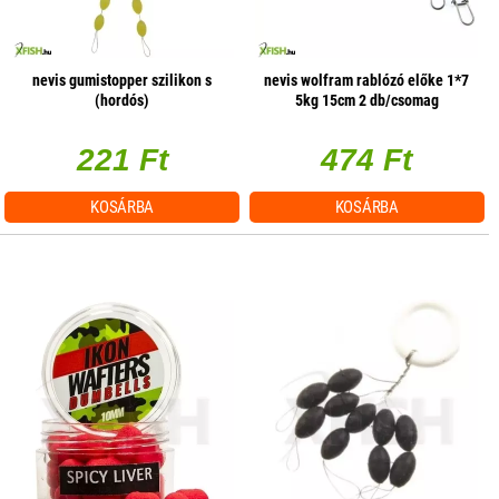
nevis gumistopper szilikon s
nevis wolfram rablózó előke 1*7
(hordós)
5kg 15cm 2 db/csomag
221 Ft
474 Ft
KOSÁRBA
KOSÁRBA