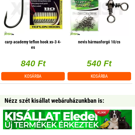
carp academy teflon hook xs-3 4-
nevis hármasforgó 10/cs
es
840 Ft
540 Ft
KOSÁRBA
KOSÁRBA
Nézz szét kisállat webáruházunkban is: