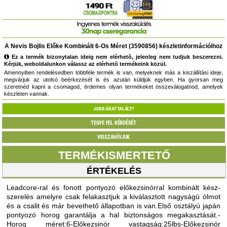
A Nevis Bojlis Előke Kombinált 6-Os Méret (3590856) készletinformációihoz
Ez a termék bizonytalan ideig nem elérhetõ, jelenleg nem tudjuk beszerezni.
Kérjük, weboldalunkon válassz az elérhetõ termékeink közül.
Amennyiben rendelésedben többféle termék is van, melyeknek más a kiszállítási ideje,
megvárjuk az utolsó beérkezését is és azután küldjük egyben. Ha gyorsan meg
szeretnéd kapni a csomagod, érdemes olyan termékeket összeválogatnod, amelyek
készleten vannak.
JOBB ÁRAT TALÁLT?
TEGYE FEL KÉRDÉSÉT
VISSZAHÍVJUK
TERMÉKISMERTETŐ
ÉRTÉKELÉS
Leadcore-ral és fonott pontyozó előkezsinórral kombinált kész-
szerelés amelyre csak felakasztjuk a kiválasztott nagyságú ólmot
és a csalit és már bevethető állapotban is van.Első osztályú japán
pontyozó horog garantálja a hal biztonságos megakasztását.-
Horog méret:6-Előkezsinór vastagság:25lbs-Előkezsinór