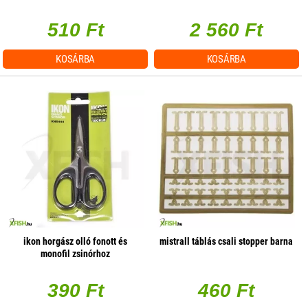
510 Ft
2 560 Ft
KOSÁRBA
KOSÁRBA
ikon horgász olló fonott és
mistrall táblás csali stopper barna
monofil zsinórhoz
390 Ft
460 Ft