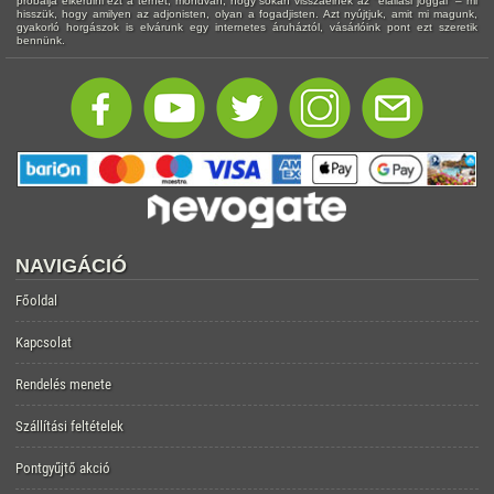
próbálja elkerülni ezt a terhet, mondván, hogy sokan visszaélnek az "elállási joggal" – mi
hisszük, hogy amilyen az adjonisten, olyan a fogadjisten. Azt nyújtjuk, amit mi magunk,
gyakorló horgászok is elvárunk egy internetes áruháztól, vásárlóink pont ezt szeretik
bennünk.
NAVIGÁCIÓ
Főoldal
Kapcsolat
Rendelés menete
Szállítási feltételek
Pontgyűjtő akció