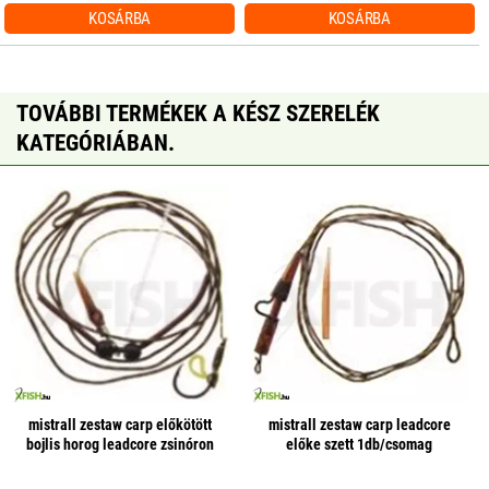
KOSÁRBA
KOSÁRBA
TOVÁBBI TERMÉKEK A KÉSZ SZERELÉK
KATEGÓRIÁBAN.
mistrall zestaw carp előkötött
mistrall zestaw carp leadcore
bojlis horog leadcore zsinóron
előke szett 1db/csomag
1db/csomag