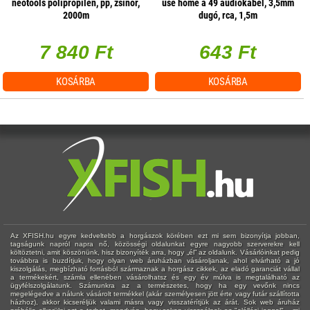
neotools polipropilén, pp, zsinór,
use home a 49 audiókábel, 3,5mm
2000m
dugó, rca, 1,5m
7 840 Ft
643 Ft
KOSÁRBA
KOSÁRBA
Az XFISH.hu egyre kedveltebb a horgászok körében ezt mi sem bizonyítja jobban,
tagságunk napról napra nő, közösségi oldalunkat egyre nagyobb szerverekre kell
költöztetni, amit köszönünk, hisz bizonyíték arra, hogy „él” az oldalunk. Vásárlóinkat pedig
továbbra is buzdítjuk, hogy olyan web áruházban vásároljanak, ahol elvárható a jó
kiszolgálás, megbízható forrásból származnak a horgász cikkek, az eladó garanciát vállal
a termékekért, számla ellenében vásárolhatsz és egy év múlva is megtalálható az
ügyfélszolgálatunk. Számunkra az a természetes, hogy ha egy vevőnk nincs
megelégedve a nálunk vásárolt termékkel (akár személyesen jött érte vagy futár szállította
házhoz), akkor kicseréljük valami másra vagy visszatérítjük az árát. Sok web áruház