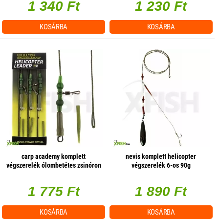
1 340 Ft
1 230 Ft
KOSÁRBA
KOSÁRBA
carp academy komplett
nevis komplett helicopter
végszerelék ólombetétes zsinóron
végszerelék 6-os 90g
zöld 75cm 35lbs 3db/csomag
1 775 Ft
1 890 Ft
KOSÁRBA
KOSÁRBA