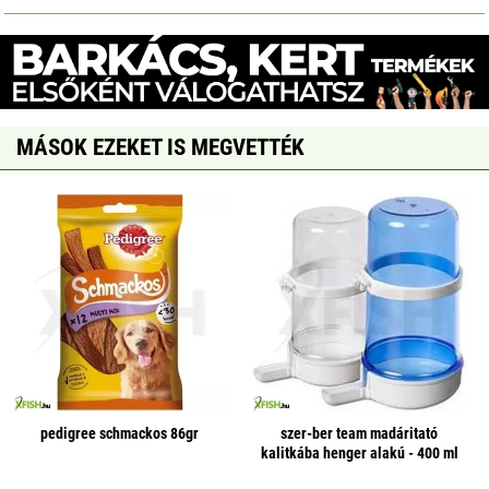
MÁSOK EZEKET IS MEGVETTÉK
pedigree schmackos 86gr
szer-ber team madáritató
kalitkába henger alakú - 400 ml
(fehér)