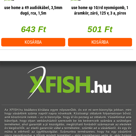
use home a 49 audiókábel, 3,5mm
use home sp 10/rd nyomógomb, 1
dugó, rca, 1,5m
áramkör, záró, 125 v, 3 a, piros
643 Ft
501 Ft
KOSÁRBA
KOSÁRBA
Az XFISH.hu kisállatos kínálata egyre népszerűbb, és ezt mi sem bizonyítja jobban, mint
hogy vásárlóink száma napról napra növekszik. Közösségi oldalunk folyamatosan bővül,
amit köszönünk nektek – ez is bizonyítja, hogy él és pezseg az oldalunk. Vásárlóinkat arra
bátorítjuk, hogy olyan webáruházból szerezzék be kis kedvenceik számára a szükséges
termékeket, ahol garantált a jó kiszolgálás, megbízható forrásból származnak az eledelek
és kiegészítők, az eladó garanciát vállal a termékekre, számlát ad a vásárlásról, és egy év
múlva is elérhető az ügyfélszolgálat. Számunkra természetes, hogy ha egy vásárlónk
nincs megelégedve a tőlünk rendelt termékkel – akár személyesen vette át, akár futárral