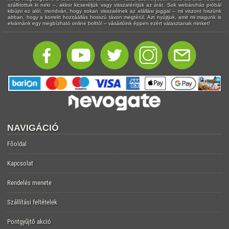
szállítottuk ki neki –, akkor kicseréljük vagy visszatérítjük az árát. Sok webáruház próbál
kibújni ez alól, mondván, hogy sokan visszaélnek az elállási joggal – mi viszont hiszünk
abban, hogy a korrekt hozzáállás hosszú távon megtérül. Azt nyújtjuk, amit mi magunk is
elvárnánk egy megbízható online bolttól – vásárlóink éppen ezért választanak minket!
NAVIGÁCIÓ
Főoldal
Kapcsolat
Rendelés menete
Szállítási feltételek
Pontgyűjtő akció