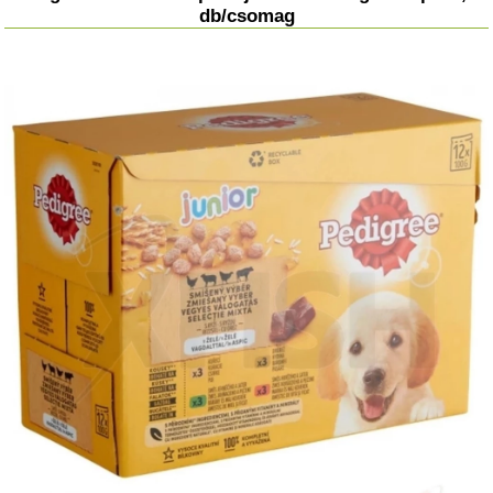
db/csomag