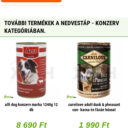
TOVÁBBI TERMÉKEK A NEDVESTÁP - KONZERV
KATEGÓRIÁBAN.
alfi dog konzerv marha 1240g 12
carnilove adult duck & pheasant
db
can- kacsa és fácán hússal
konzerv 400g
8 690 Ft
1 990 Ft