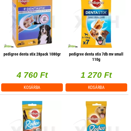
pedigree denta stix 28pack 1080gr
pedigree denta stix 7db mv small
110g
4 760 Ft
1 270 Ft
KOSÁRBA
KOSÁRBA