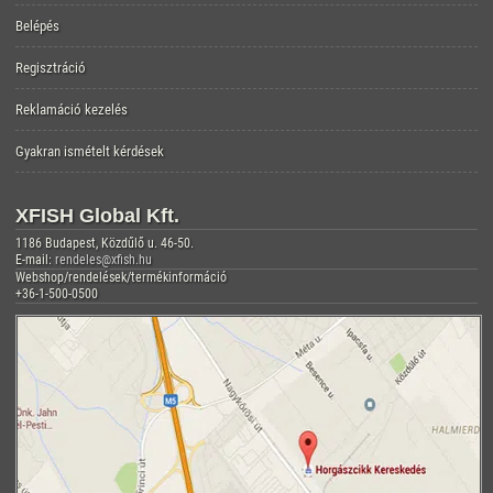
Belépés
Regisztráció
Reklamáció kezelés
Gyakran ismételt kérdések
XFISH Global Kft.
1186 Budapest, Közdűlő u. 46-50.
E-mail:
rendeles@xfish.hu
Webshop/rendelések/termékinformáció
+36-1-500-0500