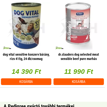
dog vital sensitive konzerv bárány,
dr.clauders dog selected meat
rizs 415g, 24 db/csomag
sensible beef pure marhás
konzerv 400g, 6 db/csomag
14 390 Ft
11 990 Ft
KOSÁRBA
KOSÁRBA
A Pedigree gyártó további termékei