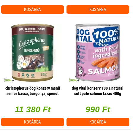
KOSÁRBA
KOSÁRBA
christopherus dog konzerv menü
dog vital konzerv 100% natural
senior kacsa, burgonya, spenót
soft paté salmon lazac 400g
800g, 6 db/csomag
1db/csomag
11 380 Ft
990 Ft
KOSÁRBA
KOSÁRBA