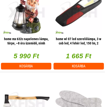
home mx 632c napelemes lámpa,
home wl 07 led szerelőlámpa, 3 w
törpe, ~8 óra üzemidő, nimh
cob led, 4 fehér led, 150 lm, 2
üzemmód, mágneses
5 990 Ft
1 665 Ft
KOSÁRBA
KOSÁRBA