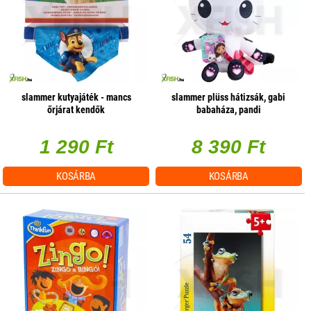
slammer kutyajáték - mancs
slammer plüss hátizsák, gabi
őrjárat kendők
babaháza, pandi
1 290 Ft
8 390 Ft
KOSÁRBA
KOSÁRBA