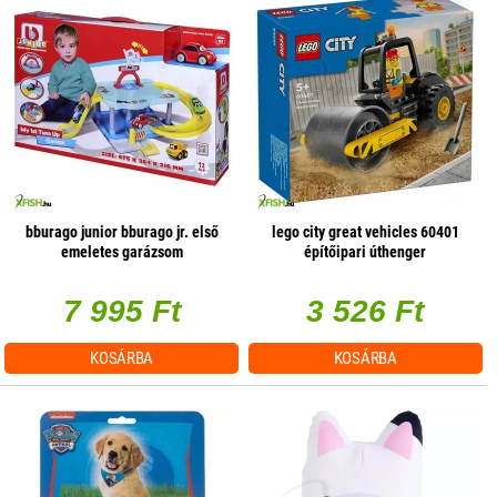
bburago junior bburago jr. első
lego city great vehicles 60401
emeletes garázsom
építőipari úthenger
7 995 Ft
3 526 Ft
KOSÁRBA
KOSÁRBA