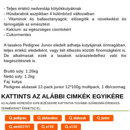
- Teljes értékű nedvestáp kölyökkutyáknak
- Húsdarabok aszpikban 4 különböző változatban
- Vitaminok és ballasztanyagok: elősegítik a növekedést és
támogatják az emésztést
- Kalcium: az egészséges csontokért
- Cukormentes
A tasakos Pedigree Junior eledelt adhatja kutyájának önmagában,
teljes értékű eledelként, vagy két étkezés közötti finomságként is.
De alkalmasak ezek a tasakok szárazeledelhez való kis
kiegészítésnek is.
Bruttó súly: 1.26kg
Nettó súly: 1.2kg
Faj: kutya
Pedigree alutasak 12-pack junior 12*100g multipack, 1 db/csomag
KATTINTS AZ ALÁBBI CIMKÉK EGYIKÉRE
AZ ALÁBBI KERESÉSI KIFEJEZÉSEKRE KATTINTVA TOVÁBBI SZÁMODRA ÉRDEKES
TERMÉKEKET ÉRHETSZ EL:
pedigree
alutasakos
alutasak
junior
am003191
a150
a120