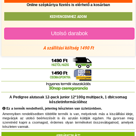
Online szépkártya fizetés is elérhető a kosárban
KEDVENCEIMHEZ ADOM
Utolsó darabok
A szállítási költség 1490 Ft
A Pedigree alutasak 12-pack junior 12*100g multipack, 1 db/csomag
készletinformációihoz
Ez a termék rendelhetõ, jelenleg készleten van üzletünkben.
Amennyiben rendelésedben többféle termék is van, melyeknek más a kiszállítási ideje,
megvárjuk az utolsó beérkezését is és azután küldjük egyben. Ha gyorsan meg
szeretnéd kapni a csomagod, érdemes olyan termékeket összeválogatnod, amelyek
készleten vannak.
JOBB ÁRAT TALÁLT?