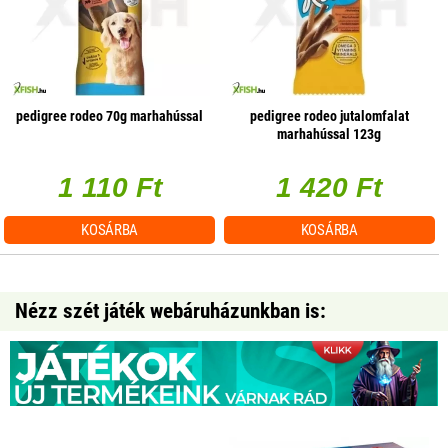
pedigree rodeo 70g marhahússal
pedigree rodeo jutalomfalat
marhahússal 123g
1 110 Ft
1 420 Ft
KOSÁRBA
KOSÁRBA
Nézz szét játék webáruházunkban is: