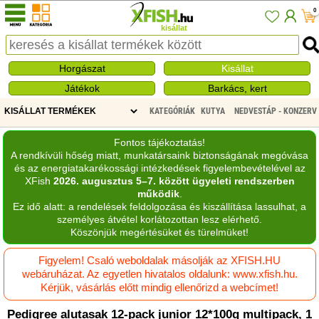
0
kisállat
Horgászat
Kisállat
Játékok
Barkács, kert
KATEGÓRIÁK
KUTYA
NEDVESTÁP - KONZERV
Fontos tájékoztatás!
A rendkívüli hőség miatt, munkatársaink biztonságának megóvása
és az energiatakarékossági intézkedések figyelembevételével az
XFish
2026. augusztus 5–7. között ügyeleti rendszerben
működik
.
Ez idő alatt: a rendelések feldolgozása és kiszállítása lassulhat, a
személyes átvétel korlátozottan lesz elérhető.
Köszönjük megértésüket és türelmüket!
Figyelem! Csaló weboldalak másolják az XFISH.HU
webáruházat. Az egyetlen hivatalos oldalunk: www.xfish.hu.
Kérjük, vásárlás előtt mindig ellenőrizd a webcímet!
Pedigree alutasak 12-pack junior 12*100g multipack, 1