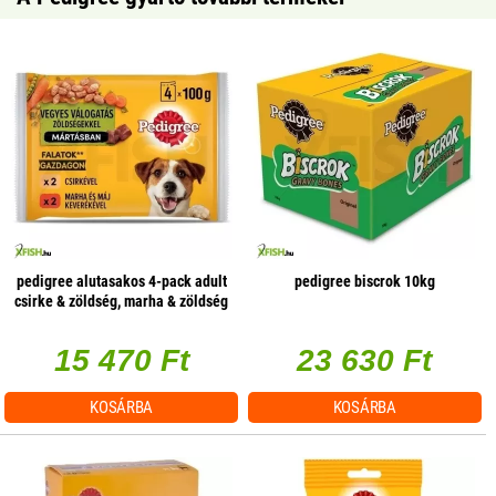
pedigree alutasakos 4-pack adult
pedigree biscrok 10kg
csirke & zöldség, marha & zöldség
100g multipack, 13 db/csomag
15 470 Ft
23 630 Ft
KOSÁRBA
KOSÁRBA