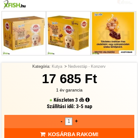
Kategória:
Kutya
>
Nedvestáp - Konzerv
17 685 Ft
1 év garancia
Készleten
3 db
Szállítási idő: 3-5 nap
-
+
KOSÁRBA RAKOM!