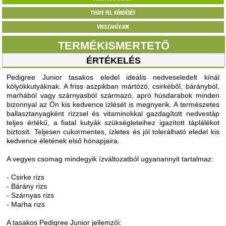
TEGYE FEL KÉRDÉSÉT
VISSZAHÍVJUK
TERMÉKISMERTETŐ
ÉRTÉKELÉS
Pedigree Junior tasakos eledel ideális nedveseledelt kínál
kölyökkutyáknak. A friss aszpikban mártózó, csirkéből, bárányból,
marhából vagy szárnyasból származó, apró húsdarabok minden
bizonnyal az Ön kis kedvence ízlését is megnyerik. A természetes
ballasztanyagként rizzsel és vitaminokkal gazdagított nedvestáp
teljes értékű, a fiatal kutyák szükségleteihez igazított táplálékot
biztosít. Teljesen cukormentes, ízletes és jól tolerálható eledel kis
kedvence életének első hónapjaira.
A vegyes csomag mindegyik ízváltozatból ugyanannyit tartalmaz:
- Csirke rizs
- Bárány rizs
- Szárnyas rizs
- Marha rizs
A tasakos Pedigree Junior jellemzői: