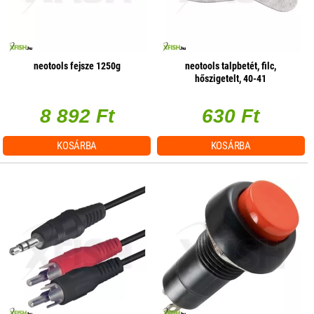
neotools fejsze 1250g
neotools talpbetét, filc,
hőszigetelt, 40-41
8 892 Ft
630 Ft
KOSÁRBA
KOSÁRBA