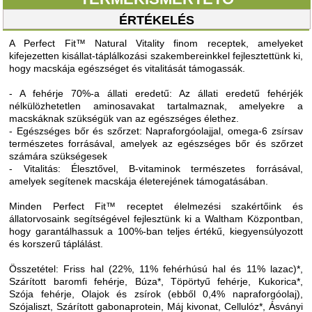
ÉRTÉKELÉS
A Perfect Fit™ Natural Vitality finom receptek, amelyeket
kifejezetten kisállat-táplálkozási szakembereinkkel fejlesztettünk ki,
hogy macskája egészséget és vitalitását támogassák.
- A fehérje 70%-a állati eredetű: Az állati eredetű fehérjék
nélkülözhetetlen aminosavakat tartalmaznak, amelyekre a
macskáknak szükségük van az egészséges élethez.
- Egészséges bőr és szőrzet: Napraforgóolajjal, omega-6 zsírsav
természetes forrásával, amelyek az egészséges bőr és szőrzet
számára szükségesek
- Vitalitás: Élesztővel, B-vitaminok természetes forrásával,
amelyek segítenek macskája életerejének támogatásában.
Minden Perfect Fit™ receptet élelmezési szakértőink és
állatorvosaink segítségével fejlesztünk ki a Waltham Központban,
hogy garantálhassuk a 100%-ban teljes értékű, kiegyensúlyozott
és korszerű táplálást.
Összetétel: Friss hal (22%, 11% fehérhúsú hal és 11% lazac)*,
Szárított baromfi fehérje, Búza*, Töpörtyű fehérje, Kukorica*,
Szója fehérje, Olajok és zsírok (ebből 0,4% napraforgóolaj),
Szójaliszt, Szárított gabonaprotein, Máj kivonat, Cellulóz*, Ásványi