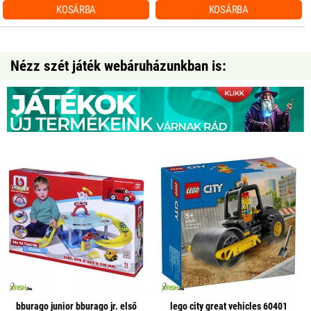
KOSÁRBA
KOSÁRBA
Nézz szét játék webáruházunkban is:
bburago junior bburago jr. első
lego city great vehicles 60401