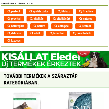
TERMÉKEKET ÉRHETSZ EL:
perfect
grafitszürke
fitabox
fitactive
prevital
vitalitás
vitalitásért
natures
natureplus
nature
catnippel
starcat
delicato
adult
lazacbőr
lazacfelhők
lazacos
TOVÁBBI TERMÉKEK A SZÁRAZTÁP
KATEGÓRIÁBAN.