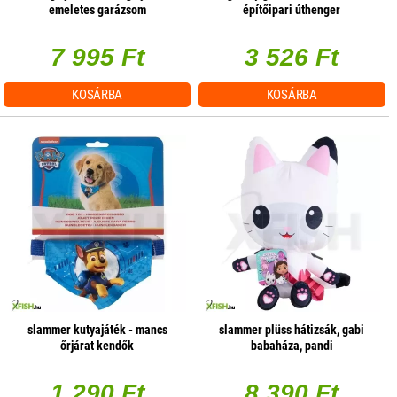
emeletes garázsom
építőipari úthenger
7 995 Ft
3 526 Ft
KOSÁRBA
KOSÁRBA
slammer kutyajáték - mancs
slammer plüss hátizsák, gabi
őrjárat kendők
babaháza, pandi
1 290 Ft
8 390 Ft