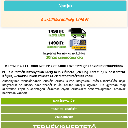
Ajánljuk
A szállítási költség 1490 Ft
A PERFECT FIT Vital Nature Cat Adult Lazac 650gr készletinformációihoz
Ez a termék bizonytalan ideig nem elérhetõ, jelenleg nem tudjuk beszerezni.
Kérjük, weboldalunkon válassz az elérhetõ termékeink közül.
Amennyiben rendelésedben többféle termék is van, melyeknek más a kiszállítási ideje,
megvárjuk az utolsó beérkezését is és azután küldjük egyben. Ha gyorsan meg
szeretnéd kapni a csomagod, érdemes olyan termékeket összeválogatnod, amelyek
készleten vannak.
JOBB ÁRAT TALÁLT?
TEGYE FEL KÉRDÉSÉT
VISSZAHÍVJUK
TERMÉKISMERTETŐ