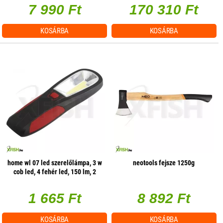
7 990 Ft
170 310 Ft
KOSÁRBA
KOSÁRBA
home wl 07 led szerelőlámpa, 3 w
neotools fejsze 1250g
cob led, 4 fehér led, 150 lm, 2
üzemmód, mágneses
1 665 Ft
8 892 Ft
KOSÁRBA
KOSÁRBA