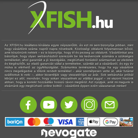
Az XFISH.hu kisállatos kínálata egyre népszerűbb, és ezt mi sem bizonyítja jobban, mint
hogy vásárlóink száma napról napra növekszik. Közösségi oldalunk folyamatosan bővül,
amit köszönünk nektek – ez is bizonyítja, hogy él és pezseg az oldalunk. Vásárlóinkat arra
bátorítjuk, hogy olyan webáruházból szerezzék be kis kedvenceik számára a szükséges
termékeket, ahol garantált a jó kiszolgálás, megbízható forrásból származnak az eledelek
és kiegészítők, az eladó garanciát vállal a termékekre, számlát ad a vásárlásról, és egy év
múlva is elérhető az ügyfélszolgálat. Számunkra természetes, hogy ha egy vásárlónk
nincs megelégedve a tőlünk rendelt termékkel – akár személyesen vette át, akár futárral
szállítottuk ki neki –, akkor kicseréljük vagy visszatérítjük az árát. Sok webáruház próbál
kibújni ez alól, mondván, hogy sokan visszaélnek az elállási joggal – mi viszont hiszünk
abban, hogy a korrekt hozzáállás hosszú távon megtérül. Azt nyújtjuk, amit mi magunk is
elvárnánk egy megbízható online bolttól – vásárlóink éppen ezért választanak minket!