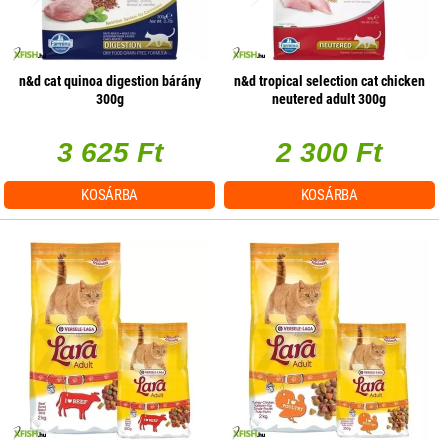
n&d cat quinoa digestion bárány
n&d tropical selection cat chicken
300g
neutered adult 300g
3 625 Ft
2 300 Ft
KOSÁRBA
KOSÁRBA