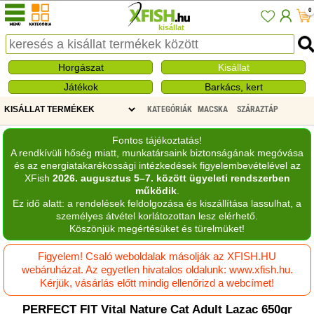
0
kisállat
Horgászat
Kisállat
Játékok
Barkács, kert
KATEGÓRIÁK
MACSKA
SZÁRAZTÁP
Fontos tájékoztatás!
A rendkívüli hőség miatt, munkatársaink biztonságának megóvása
és az energiatakarékossági intézkedések figyelembevételével az
XFish
2026. augusztus 5–7. között ügyeleti rendszerben
működik
.
Ez idő alatt: a rendelések feldolgozása és kiszállítása lassulhat, a
személyes átvétel korlátozottan lesz elérhető.
Köszönjük megértésüket és türelmüket!
Figyelem! Csaló weboldalak másolják az XFISH.HU
webáruházat. Az egyetlen hivatalos oldalunk: www.xfish.hu.
Kérjük, vásárlás előtt mindig ellenőrizd a webcímet!
PERFECT FIT Vital Nature Cat Adult Lazac 650gr