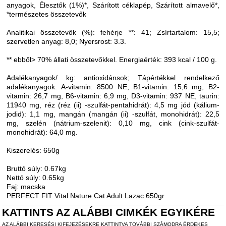
anyagok, Élesztők (1%)*, Szárított céklapép, Szárított almavelő*,
*természetes összetevők
Analitikai összetevők (%): fehérje **: 41; Zsírtartalom: 15,5;
szervetlen anyag: 8,0; Nyersrost: 3.3.
** ebből> 70% állati összetevőkkel. Energiaérték: 393 kcal / 100 g.
Adalékanyagok/ kg: antioxidánsok; Tápértékkel rendelkező
adalékanyagok: A-vitamin: 8500 NE, B1-vitamin: 15,6 mg, B2-
vitamin: 26,7 mg, B6-vitamin: 6,9 mg, D3-vitamin: 937 NE, taurin:
11940 mg, réz (réz (ii) -szulfát-pentahidrát): 4,5 mg jód (kálium-
jodid): 1,1 mg, mangán (mangán (ii) -szulfát, monohidrát): 22,5
mg, szelén (nátrium-szelenit): 0,10 mg, cink (cink-szulfát-
monohidrát): 64,0 mg.
Kiszerelés: 650g
Bruttó súly: 0.67kg
Nettó súly: 0.65kg
Faj: macska
PERFECT FIT Vital Nature Cat Adult Lazac 650gr
KATTINTS AZ ALÁBBI CIMKÉK EGYIKÉRE
AZ ALÁBBI KERESÉSI KIFEJEZÉSEKRE KATTINTVA TOVÁBBI SZÁMODRA ÉRDEKES