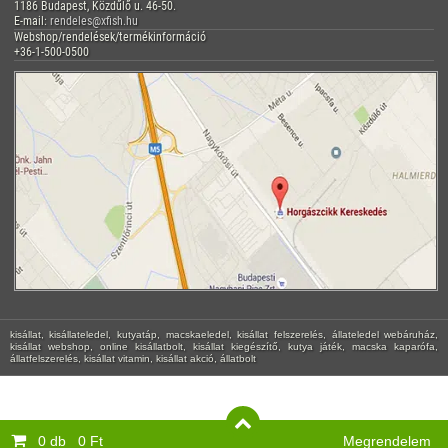
1186 Budapest, Közdűlő u. 46-50.
E-mail:
rendeles@xfish.hu
Webshop/rendelések/termékinformáció
+36-1-500-0500
kisállat, kisállateledel, kutyatáp, macskaeledel, kisállat felszerelés, állateledel webáruház,
kisállat webshop, online kisállatbolt, kisállat kiegészítő, kutya játék, macska kaparófa,
állatfelszerelés, kisállat vitamin, kisállat akció, állatbolt
0 db
0 Ft
Megrendelem