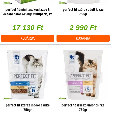
perfect fit mini tasakos lazac &
perfect fit száraz adult lazac
oceani halas 6x50gr multipack, 12
750gr
db/csomag
17 130 Ft
2 990 Ft
KOSÁRBA
KOSÁRBA
perfect fit száraz indoor csirke
perfect fit száraz junior csirke
750gr
750gr