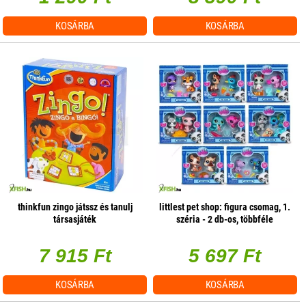
KOSÁRBA
KOSÁRBA
thinkfun zingo játssz és tanulj
littlest pet shop: figura csomag, 1.
társasjáték
széria - 2 db-os, többféle
7 915 Ft
5 697 Ft
KOSÁRBA
KOSÁRBA