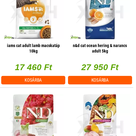
iams cat adult lamb macskatáp
n&d cat ocean hering & narancs
10kg
adult 5kg
17 460 Ft
27 950 Ft
KOSÁRBA
KOSÁRBA