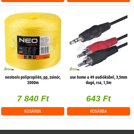
neotools polipropilén, pp, zsinór,
use home a 49 audiókábel, 3,5mm
2000m
dugó, rca, 1,5m
7 840 Ft
643 Ft
KOSÁRBA
KOSÁRBA