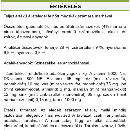
ÉRTÉKELÉS
Teljes értékű állateledel felnőtt macskák számára marhával
Összetétel: gabonafélék, hús és állati származékok (4% marha a
piros tápszemben), növényi eredetű származékok, olajok és
zsírok, ásványi anyagok.
Analitikai összetevők: fehérje 28 %, zsírtartalom 9 %, nyershamu
9,5 %, nyersrost 3,5 %.
Adalékanyagok: Színezékkel és antioxidánssal.
Tápértékkel rendelkező adalékanyagok / kg: A-vitamin 8000 NE,
D3-vitamin 800 NE, E-vitamin 65 mg, réz (mint réz-szulfát,
pentahidrát) 10 mg, vas (mint vas-szulfát, monohidrát) 75 mg, jód
(mint kálcium-jodát, anhidrid) 2 mg, mangán (mint mangán-oxid)
12 mg, cink (mint cink-szulfát, monohidrát) 85 mg, szelén (mint
nátrium-szelenit) 0,15 mg, taurin 1000 mg.
Etetési útmutató: Az eledelt szárazon tálalja, mellé mindig
biztosítson elegendő friss ivóvizet! A táblázat csak iránymutató
adatokat tartalmaz. A napi adag függ az állat állapotától,
életkorától, kondíciójától és az évszaktól is. Tárolás: száraz, hűvös