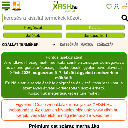
0
kisállat
Horgászat
Kisállat
Játékok
Barkács, kert
KATEGÓRIÁK
MACSKA
SZÁRAZTÁP
Fontos tájékoztatás!
A rendkívüli hőség miatt, munkatársaink biztonságának megóvása
és az energiatakarékossági intézkedések figyelembevételével az
XFish
2026. augusztus 5–7. között ügyeleti rendszerben
működik
.
Ez idő alatt: a rendelések feldolgozása és kiszállítása lassulhat, a
személyes átvétel korlátozottan lesz elérhető.
Köszönjük megértésüket és türelmüket!
Figyelem! Csaló weboldalak másolják az XFISH.HU
webáruházat. Az egyetlen hivatalos oldalunk: www.xfish.hu.
Kérjük, vásárlás előtt mindig ellenőrizd a webcímet!
Prémium cat száraz marha 1kg