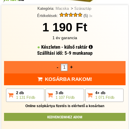
Kategória:
Macska
>
Száraztáp
Értékelések:
(5)
3x
1 190 Ft
1 év garancia
Készleten - külső raktár
Szállítási idő: 5-9 munkanap
-
+
KOSÁRBA RAKOM!
2 db
3 db
4+ db
1 131 Ft/db
1 107 Ft/db
1 071 Ft/db
Online szépkártya fizetés is elérhető a kosárban
KEDVENCEIMHEZ ADOM