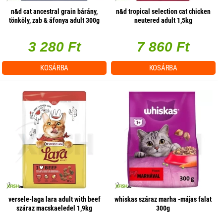
n&d cat ancestral grain bárány,
n&d tropical selection cat chicken
tönköly, zab & áfonya adult 300g
neutered adult 1,5kg
3 280 Ft
7 860 Ft
KOSÁRBA
KOSÁRBA
versele-laga lara adult with beef
whiskas száraz marha -májas falat
száraz macskaeledel 1,9kg
300g
(marha)