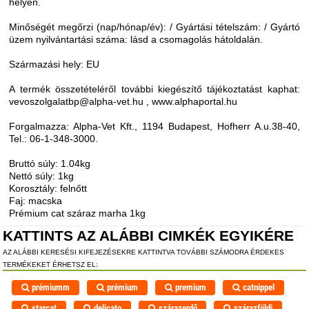
helyen.
Minőségét megőrzi (nap/hónap/év): / Gyártási tételszám: / Gyártó
üzem nyilvántartási száma: lásd a csomagolás hátoldalán.
Származási hely: EU
A termék összetételéről további kiegészítő tájékoztatást kaphat:
vevoszolgalatbp@alpha-vet.hu , www.alphaportal.hu
Forgalmazza: Alpha-Vet Kft., 1194 Budapest, Hofherr A.u.38-40,
Tel.: 06-1-348-3000.
Bruttó súly: 1.04kg
Nettó súly: 1kg
Korosztály: felnőtt
Faj: macska
Prémium cat száraz marha 1kg
KATTINTS AZ ALÁBBI CIMKÉK EGYIKÉRE
AZ ALÁBBI KERESÉSI KIFEJEZÉSEKRE KATTINTVA TOVÁBBI SZÁMODRA ÉRDEKES
TERMÉKEKET ÉRHETSZ EL:
prémiumm
prémium
premium
catnippel
starcat
delicato
szárazerdő
szárazföldi