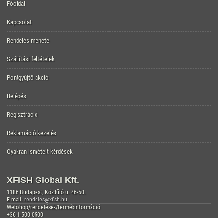
Főoldal
Kapcsolat
Rendelés menete
Szállítási feltételek
Pontgyűjtő akció
Belépés
Regisztráció
Reklamáció kezelés
Gyakran ismételt kérdések
XFISH Global Kft.
1186 Budapest, Közdűlő u. 46-50.
E-mail:
rendeles@xfish.hu
Webshop/rendelések/termékinformáció
+36-1-500-0500