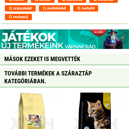
szárazeledel
marhahúsból
marhafül
marhamáj
MÁSOK EZEKET IS MEGVETTÉK
TOVÁBBI TERMÉKEK A SZÁRAZTÁP
KATEGÓRIÁBAN.