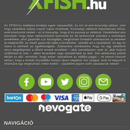
Az XFISH.hu kisállatos kínálata egyre népszerűbb, és ezt mi sem bizonyítja jobban, mint
hogy vásárlóink száma napról napra növekszik. Közösségi oldalunk folyamatosan bővül,
amit köszönünk nektek – ez is bizonyítja, hogy él és pezseg az oldalunk. Vásárlóinkat arra
bátorítjuk, hogy olyan webáruházból szerezzék be kis kedvenceik számára a szükséges
termékeket, ahol garantált a jó kiszolgálás, megbízható forrásból származnak az eledelek
és kiegészítők, az eladó garanciát vállal a termékekre, számlát ad a vásárlásról, és egy év
múlva is elérhető az ügyfélszolgálat. Számunkra természetes, hogy ha egy vásárlónk
nincs megelégedve a tőlünk rendelt termékkel – akár személyesen vette át, akár futárral
szállítottuk ki neki –, akkor kicseréljük vagy visszatérítjük az árát. Sok webáruház próbál
kibújni ez alól, mondván, hogy sokan visszaélnek az elállási joggal – mi viszont hiszünk
abban, hogy a korrekt hozzáállás hosszú távon megtérül. Azt nyújtjuk, amit mi magunk is
elvárnánk egy megbízható online bolttól – vásárlóink éppen ezért választanak minket!
NAVIGÁCIÓ