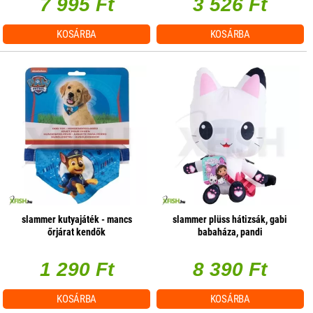
7 995 Ft
3 526 Ft
KOSÁRBA
KOSÁRBA
slammer kutyajáték - mancs
slammer plüss hátizsák, gabi
őrjárat kendők
babaháza, pandi
1 290 Ft
8 390 Ft
KOSÁRBA
KOSÁRBA