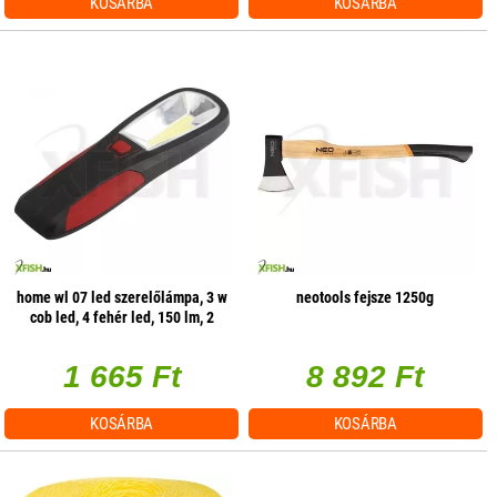
KOSÁRBA
KOSÁRBA
home wl 07 led szerelőlámpa, 3 w
neotools fejsze 1250g
cob led, 4 fehér led, 150 lm, 2
üzemmód, mágneses
1 665 Ft
8 892 Ft
KOSÁRBA
KOSÁRBA