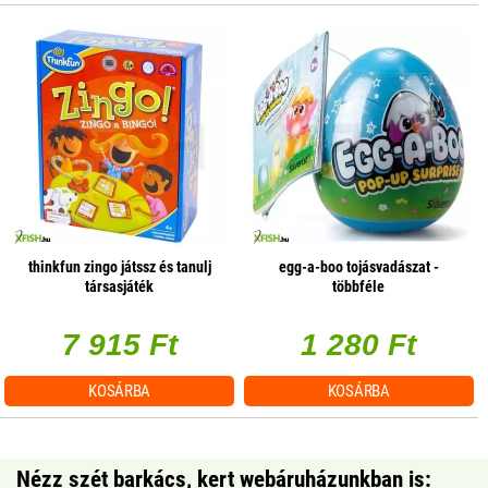
thinkfun zingo játssz és tanulj
egg-a-boo tojásvadászat -
társasjáték
többféle
7 915 Ft
1 280 Ft
KOSÁRBA
KOSÁRBA
Nézz szét barkács, kert webáruházunkban is: