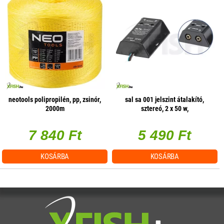
neotools polipropilén, pp, zsinór,
sal sa 001 jelszint átalakító,
2000m
sztereó, 2 x 50 w,
hangerőszabályzás csatornánként
7 840 Ft
5 490 Ft
KOSÁRBA
KOSÁRBA