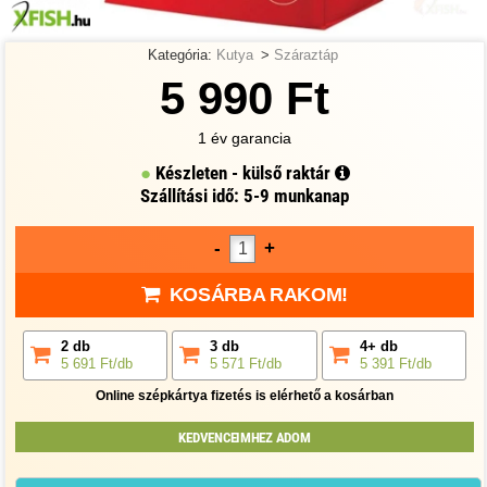
Kategória:
Kutya
>
Száraztáp
5 990 Ft
1 év garancia
Készleten - külső raktár
Szállítási idő: 5-9 munkanap
-
+
KOSÁRBA RAKOM!
2 db
3 db
4+ db
5 691 Ft/db
5 571 Ft/db
5 391 Ft/db
Online szépkártya fizetés is elérhető a kosárban
KEDVENCEIMHEZ ADOM