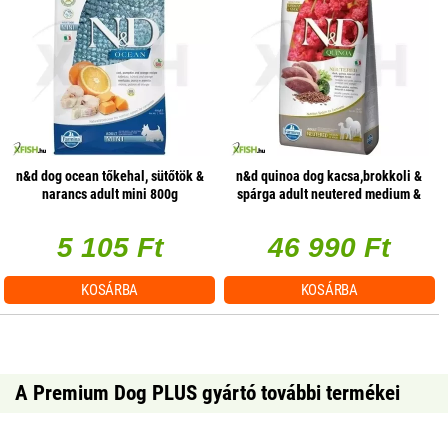
n&d dog ocean tőkehal, sütőtök &
n&d quinoa dog kacsa,brokkoli &
narancs adult mini 800g
spárga adult neutered medium &
maxi 12kg
5 105 Ft
46 990 Ft
KOSÁRBA
KOSÁRBA
A Premium Dog PLUS gyártó további termékei