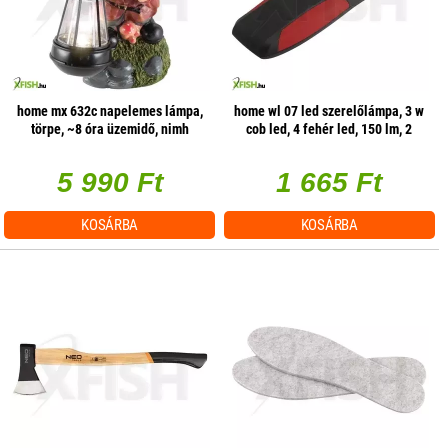
home mx 632c napelemes lámpa,
home wl 07 led szerelőlámpa, 3 w
törpe, ~8 óra üzemidő, nimh
cob led, 4 fehér led, 150 lm, 2
üzemmód, mágneses
5 990 Ft
1 665 Ft
KOSÁRBA
KOSÁRBA