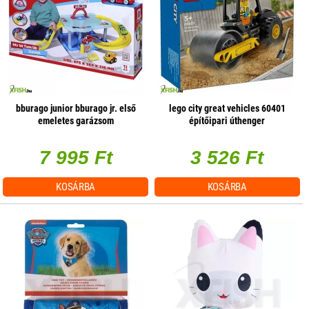
bburago junior bburago jr. első
lego city great vehicles 60401
emeletes garázsom
építőipari úthenger
7 995 Ft
3 526 Ft
KOSÁRBA
KOSÁRBA