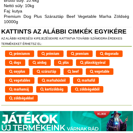
Bruttó súly: 10.4kg
Nettó súly: 10kg
Faj: kutya
Premium Dog Plus Száraztáp Beef Vegetable Marha Zöldség
10000g
KATTINTS AZ ALÁBBI CIMKÉK EGYIKÉRE
AZ ALÁBBI KERESÉSI KIFEJEZÉSEKRE KATTINTVA TOVÁBBI SZÁMODRA ÉRDEKES
TERMÉKEKET ÉRHETSZ EL:
prémiumm
prémium
premium
dogorado
dogs
airdog
plüs
plüsskígyóval
oxyplus
száraztáp
beef
vegetable
vegetables
marhahúsból
marhafül
marhamáj
kertizöldség
zöldségekből
zöldségekkel