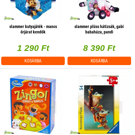
slammer kutyajáték - mancs
slammer plüss hátizsák, gabi
őrjárat kendők
babaháza, pandi
1 290 Ft
8 390 Ft
KOSÁRBA
KOSÁRBA