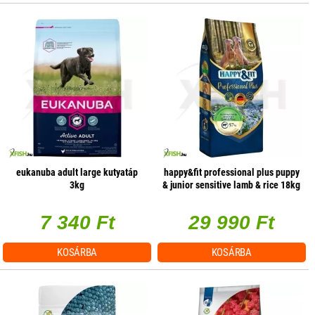
eukanuba adult large kutyatáp
happy&fit professional plus puppy
3kg
& junior sensitive lamb & rice 18kg
7 340 Ft
29 990 Ft
KOSÁRBA
KOSÁRBA