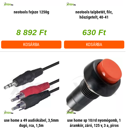
neotools fejsze 1250g
neotools talpbetét, filc,
hőszigetelt, 40-41
8 892 Ft
630 Ft
KOSÁRBA
KOSÁRBA
use home a 49 audiókábel, 3,5mm
use home sp 10/rd nyomógomb, 1
dugó, rca, 1,5m
áramkör, záró, 125 v, 3 a, piros