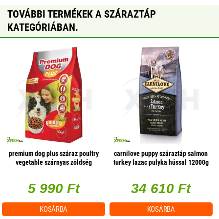
TOVÁBBI TERMÉKEK A SZÁRAZTÁP
KATEGÓRIÁBAN.
premium dog plus száraz poultry
carnilove puppy száraztáp salmon
vegetable szárnyas zöldség
turkey lazac pulyka hússal 12000g
10000g
5 990 Ft
34 610 Ft
KOSÁRBA
KOSÁRBA