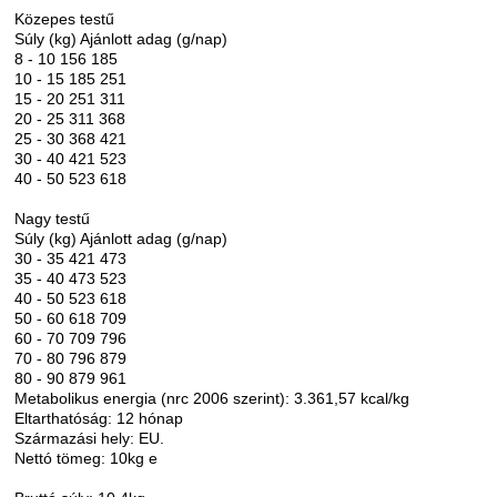
Közepes testű
Súly (kg) Ajánlott adag (g/nap)
8 - 10 156 185
10 - 15 185 251
15 - 20 251 311
20 - 25 311 368
25 - 30 368 421
30 - 40 421 523
40 - 50 523 618
Nagy testű
Súly (kg) Ajánlott adag (g/nap)
30 - 35 421 473
35 - 40 473 523
40 - 50 523 618
50 - 60 618 709
60 - 70 709 796
70 - 80 796 879
80 - 90 879 961
Metabolikus energia (nrc 2006 szerint): 3.361,57 kcal/kg
Eltarthatóság: 12 hónap
Származási hely: EU.
Nettó tömeg: 10kg e