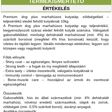
TERMÉKISMERTETŐ
ÉRTÉKELÉS
Premium dog plus marhahúsos kutyatáp zöldségekkel –
teljesértékű eledel felnőtt kutyáknak 10kg
A Premium dog plus marhahúsos kutyatáp egy teljesértékű,
kiegyensúlyozott száraz eledel felnőtt kutyák számára. Válogatott
gabonafélékkel, minőségi dehidratált marhahússal (min. 4%) és
szárított borsóval (megfelel 4% friss borsónak) készült, hogy
ízletes és tápláló legyen. Ideális mindennapi etetéshez, legyen szó
közepes vagy nagytestű kutyáról.
Főbb előnyök:
- Shiny coat – az egészséges, fényes szőrzetért
- Strong teeth – a fogak és íny megfelelő állapotáért
- Extra tasty – ízletes összetevők, válogatós kutyáknak is
- Immunity control – támogatja az immunrendszert
- Bone-muscle care – hozzájárul az izmok és csontozat
egészségéhez
Összetevők:
Gabonafélék, hús és állati származékok (min. 4% dehidratált
marhahús), növényi eredetű származékok, olajok és zsírok,
zöldségek (min. 0,5% szárított borsó), ásványi anyagok.
Analitikai összetevők: