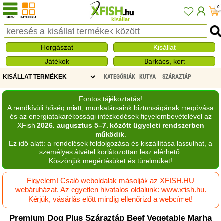
0
kisállat
Horgászat
Kisállat
Játékok
Barkács, kert
KATEGÓRIÁK
KUTYA
SZÁRAZTÁP
Fontos tájékoztatás!
A rendkívüli hőség miatt, munkatársaink biztonságának megóvása
és az energiatakarékossági intézkedések figyelembevételével az
XFish
2026. augusztus 5–7. között ügyeleti rendszerben
működik
.
Ez idő alatt: a rendelések feldolgozása és kiszállítása lassulhat, a
személyes átvétel korlátozottan lesz elérhető.
Köszönjük megértésüket és türelmüket!
Figyelem! Csaló weboldalak másolják az XFISH.HU
webáruházat. Az egyetlen hivatalos oldalunk: www.xfish.hu.
Kérjük, vásárlás előtt mindig ellenőrizd a webcímet!
Premium Dog Plus Száraztáp Beef Vegetable Marha