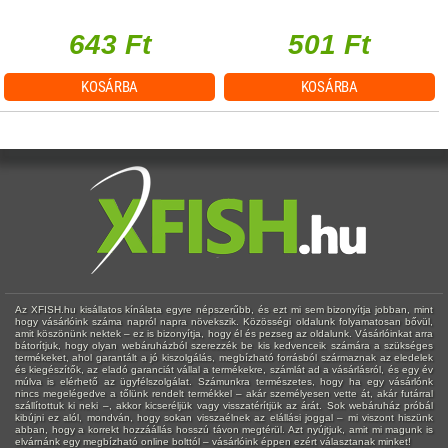
643 Ft
501 Ft
KOSÁRBA
KOSÁRBA
Az XFISH.hu kisállatos kínálata egyre népszerűbb, és ezt mi sem bizonyítja jobban, mint
hogy vásárlóink száma napról napra növekszik. Közösségi oldalunk folyamatosan bővül,
amit köszönünk nektek – ez is bizonyítja, hogy él és pezseg az oldalunk. Vásárlóinkat arra
bátorítjuk, hogy olyan webáruházból szerezzék be kis kedvenceik számára a szükséges
termékeket, ahol garantált a jó kiszolgálás, megbízható forrásból származnak az eledelek
és kiegészítők, az eladó garanciát vállal a termékekre, számlát ad a vásárlásról, és egy év
múlva is elérhető az ügyfélszolgálat. Számunkra természetes, hogy ha egy vásárlónk
nincs megelégedve a tőlünk rendelt termékkel – akár személyesen vette át, akár futárral
szállítottuk ki neki –, akkor kicseréljük vagy visszatérítjük az árát. Sok webáruház próbál
kibújni ez alól, mondván, hogy sokan visszaélnek az elállási joggal – mi viszont hiszünk
abban, hogy a korrekt hozzáállás hosszú távon megtérül. Azt nyújtjuk, amit mi magunk is
elvárnánk egy megbízható online bolttól – vásárlóink éppen ezért választanak minket!