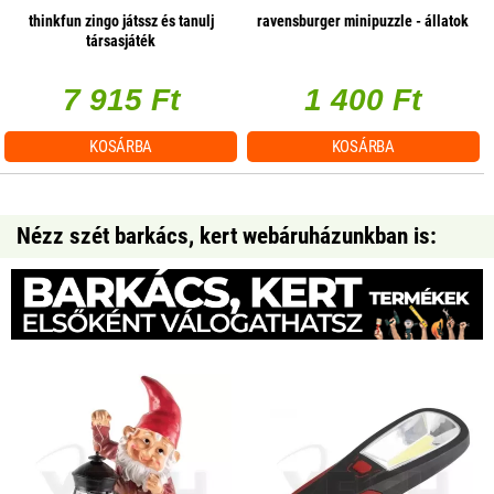
thinkfun zingo játssz és tanulj
ravensburger minipuzzle - állatok
társasjáték
7 915 Ft
1 400 Ft
KOSÁRBA
KOSÁRBA
Nézz szét barkács, kert webáruházunkban is: