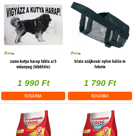
zams kutya harap tábla a/5
trixie szájkosár nylon hálós m
műanyag (többféle)
fekete
1 990 Ft
1 790 Ft
KOSÁRBA
KOSÁRBA