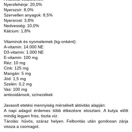
Nyersfehérje: 20,0%
Nyerszsír: 8,0%
Szervetlen anyagok: 8,5%
Nyersrost: 3,8%
Nedvesség: 10,0%
Kálcium: 1,8%
Vitaminok és nyomelemek (kg-onként):
A-vitamin: 14.000 NE
D3-vitamin: 1.000 NE
E-vitamin: 100 mg
Réz: 10 mg
Cink: 125 mg
Mangán: 5 mg
Jód: 1,5 mg
Szelén: 0,2 mg
Vas: 100 mg
antioxidánsok, színezékek
Javasolt etetési mennyiség mérsékelt aktivitás alapján:
A napi adagot érdemes több étkezésre elosztani. A kutya előtt
mindig legyen friss, tiszta víz.
Tárolás: hűvös, száraz helyen. Felbontás után gondosan zárja
vissza a csomagot.