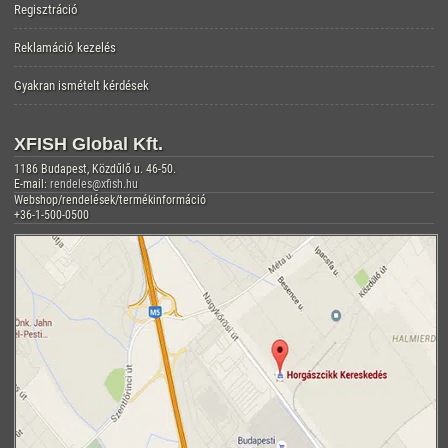
Regisztráció
Reklamáció kezelés
Gyakran ismételt kérdések
XFISH Global Kft.
1186 Budapest, Közdűlő u. 46-50.
E-mail:
rendeles@xfish.hu
Webshop/rendelések/termékinformáció
+36-1-500-0500