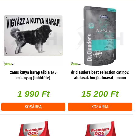
zams kutya harap tábla a/5
dr.clauders best selection cat no2
műanyag (többféle)
alutasak borjú almával - mono
protein 85g 1 db/csomag
1 990 Ft
15 200 Ft
KOSÁRBA
KOSÁRBA