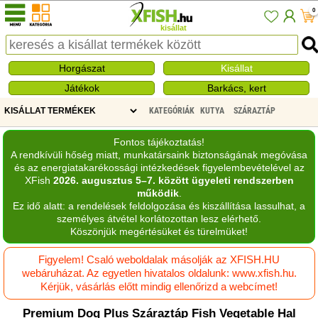
0
kisállat
Horgászat
Kisállat
Játékok
Barkács, kert
KATEGÓRIÁK
KUTYA
SZÁRAZTÁP
Fontos tájékoztatás!
A rendkívüli hőség miatt, munkatársaink biztonságának megóvása
és az energiatakarékossági intézkedések figyelembevételével az
XFish
2026. augusztus 5–7. között ügyeleti rendszerben
működik
.
Ez idő alatt: a rendelések feldolgozása és kiszállítása lassulhat, a
személyes átvétel korlátozottan lesz elérhető.
Köszönjük megértésüket és türelmüket!
Figyelem! Csaló weboldalak másolják az XFISH.HU
webáruházat. Az egyetlen hivatalos oldalunk: www.xfish.hu.
Kérjük, vásárlás előtt mindig ellenőrizd a webcímet!
Premium Dog Plus Száraztáp Fish Vegetable Hal