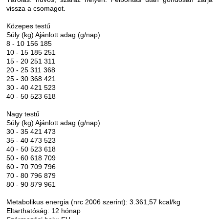
vissza a csomagot.
Közepes testű
Súly (kg) Ajánlott adag (g/nap)
8 - 10 156 185
10 - 15 185 251
15 - 20 251 311
20 - 25 311 368
25 - 30 368 421
30 - 40 421 523
40 - 50 523 618
Nagy testű
Súly (kg) Ajánlott adag (g/nap)
30 - 35 421 473
35 - 40 473 523
40 - 50 523 618
50 - 60 618 709
60 - 70 709 796
70 - 80 796 879
80 - 90 879 961
Metabolikus energia (nrc 2006 szerint): 3.361,57 kcal/kg
Eltarthatóság: 12 hónap