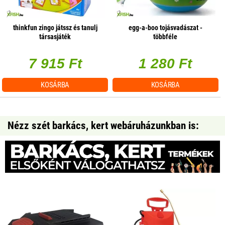
thinkfun zingo játssz és tanulj
egg-a-boo tojásvadászat -
társasjáték
többféle
7 915 Ft
1 280 Ft
KOSÁRBA
KOSÁRBA
Nézz szét barkács, kert webáruházunkban is: