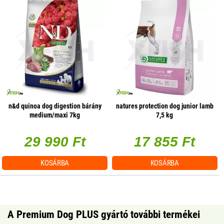
n&d quinoa dog digestion bárány
natures protection dog junior lamb
medium/maxi 7kg
7,5 kg
29 990 Ft
17 855 Ft
KOSÁRBA
KOSÁRBA
A Premium Dog PLUS gyártó további termékei