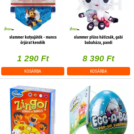
slammer kutyajáték - mancs
slammer plüss hátizsák, gabi
őrjárat kendők
babaháza, pandi
1 290 Ft
8 390 Ft
KOSÁRBA
KOSÁRBA