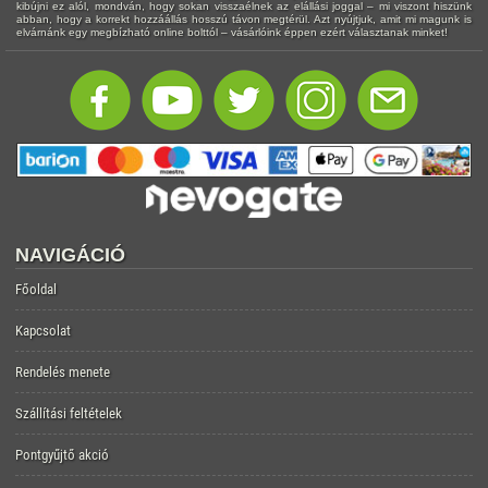
kibújni ez alól, mondván, hogy sokan visszaélnek az elállási joggal – mi viszont hiszünk
abban, hogy a korrekt hozzáállás hosszú távon megtérül. Azt nyújtjuk, amit mi magunk is
elvárnánk egy megbízható online bolttól – vásárlóink éppen ezért választanak minket!
NAVIGÁCIÓ
Főoldal
Kapcsolat
Rendelés menete
Szállítási feltételek
Pontgyűjtő akció