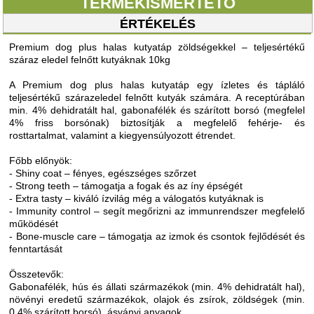
TERMÉKISMERTETŐ
ÉRTÉKELÉS
Premium dog plus halas kutyatáp zöldségekkel – teljesértékű
száraz eledel felnőtt kutyáknak 10kg
A Premium dog plus halas kutyatáp egy ízletes és tápláló
teljesértékű szárazeledel felnőtt kutyák számára. A receptúrában
min. 4% dehidratált hal, gabonafélék és szárított borsó (megfelel
4% friss borsónak) biztosítják a megfelelő fehérje- és
rosttartalmat, valamint a kiegyensúlyozott étrendet.
Főbb előnyök:
- Shiny coat – fényes, egészséges szőrzet
- Strong teeth – támogatja a fogak és az íny épségét
- Extra tasty – kiváló ízvilág még a válogatós kutyáknak is
- Immunity control – segít megőrizni az immunrendszer megfelelő
működését
- Bone-muscle care – támogatja az izmok és csontok fejlődését és
fenntartását
Összetevők:
Gabonafélék, hús és állati származékok (min. 4% dehidratált hal),
növényi eredetű származékok, olajok és zsírok, zöldségek (min.
0,4% szárított borsó), ásványi anyagok.