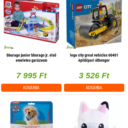
bburago junior bburago jr. első
lego city great vehicles 60401
emeletes garázsom
építőipari úthenger
7 995 Ft
3 526 Ft
KOSÁRBA
KOSÁRBA