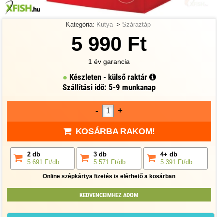
Kategória:
Kutya
>
Száraztáp
5 990 Ft
1 év garancia
Készleten - külső raktár
Szállítási idő: 5-9 munkanap
-
+
KOSÁRBA RAKOM!
2 db
3 db
4+ db
5 691 Ft/db
5 571 Ft/db
5 391 Ft/db
Online szépkártya fizetés is elérhető a kosárban
KEDVENCEIMHEZ ADOM