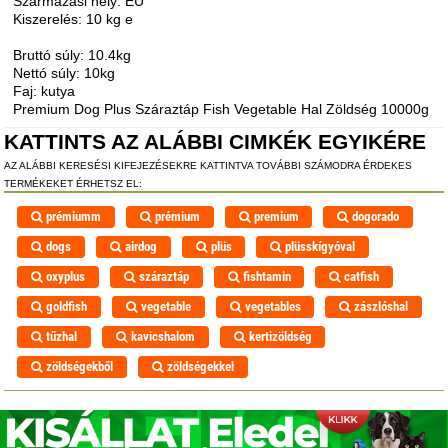
Származási hely: EU
Kiszerelés: 10 kg e
Bruttó súly: 10.4kg
Nettó súly: 10kg
Faj: kutya
Premium Dog Plus Száraztáp Fish Vegetable Hal Zöldség 10000g
KATTINTS AZ ALÁBBI CIMKÉK EGYIKÉRE
AZ ALÁBBI KERESÉSI KIFEJEZÉSEKRE KATTINTVA TOVÁBBI SZÁMODRA ÉRDEKES
TERMÉKEKET ÉRHETSZ EL:
prémiumm
prémium
premium
dogorado
dogs
airdog
plüs
plüsskígyóval
oxyplus
száraztáp
fishtamin
catfish
goldfish
vegetable
vegetables
zászlóshal
tűzhal
kavicshalom
kertizöldség
zöldségekből
zöldségekkel