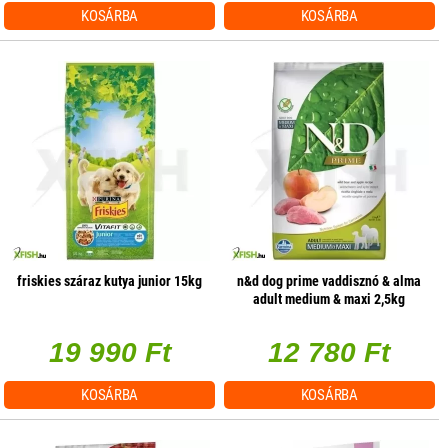
KOSÁRBA
KOSÁRBA
friskies száraz kutya junior 15kg
n&d dog prime vaddisznó & alma
adult medium & maxi 2,5kg
19 990 Ft
12 780 Ft
KOSÁRBA
KOSÁRBA