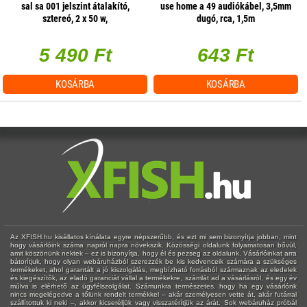
sal sa 001 jelszint átalakító,
use home a 49 audiókábel, 3,5mm
sztereó, 2 x 50 w,
dugó, rca, 1,5m
hangerőszabályzás csatornánként
5 490 Ft
643 Ft
KOSÁRBA
KOSÁRBA
Az XFISH.hu kisállatos kínálata egyre népszerűbb, és ezt mi sem bizonyítja jobban, mint
hogy vásárlóink száma napról napra növekszik. Közösségi oldalunk folyamatosan bővül,
amit köszönünk nektek – ez is bizonyítja, hogy él és pezseg az oldalunk. Vásárlóinkat arra
bátorítjuk, hogy olyan webáruházból szerezzék be kis kedvenceik számára a szükséges
termékeket, ahol garantált a jó kiszolgálás, megbízható forrásból származnak az eledelek
és kiegészítők, az eladó garanciát vállal a termékekre, számlát ad a vásárlásról, és egy év
múlva is elérhető az ügyfélszolgálat. Számunkra természetes, hogy ha egy vásárlónk
nincs megelégedve a tőlünk rendelt termékkel – akár személyesen vette át, akár futárral
szállítottuk ki neki –, akkor kicseréljük vagy visszatérítjük az árát. Sok webáruház próbál