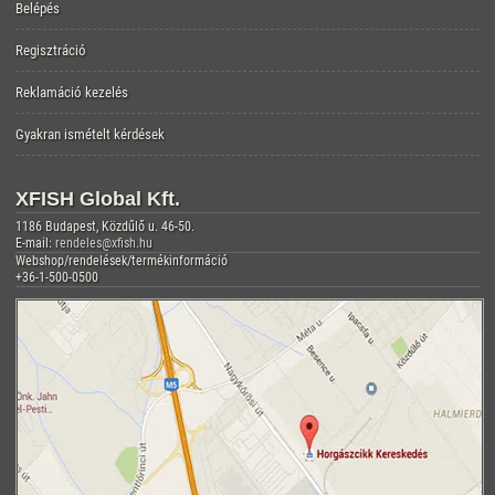
Belépés
Regisztráció
Reklamáció kezelés
Gyakran ismételt kérdések
XFISH Global Kft.
1186 Budapest, Közdűlő u. 46-50.
E-mail:
rendeles@xfish.hu
Webshop/rendelések/termékinformáció
+36-1-500-0500