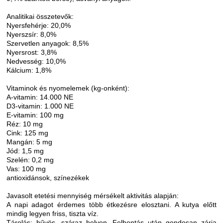
Analitikai összetevők:
Nyersfehérje: 20,0%
Nyerszsír: 8,0%
Szervetlen anyagok: 8,5%
Nyersrost: 3,8%
Nedvesség: 10,0%
Kálcium: 1,8%
Vitaminok és nyomelemek (kg-onként):
A-vitamin: 14.000 NE
D3-vitamin: 1.000 NE
E-vitamin: 100 mg
Réz: 10 mg
Cink: 125 mg
Mangán: 5 mg
Jód: 1,5 mg
Szelén: 0,2 mg
Vas: 100 mg
antioxidánsok, színezékek
Javasolt etetési mennyiség mérsékelt aktivitás alapján:
A napi adagot érdemes több étkezésre elosztani. A kutya előtt
mindig legyen friss, tiszta víz.
Tárolás: hűvös, száraz helyen. Felbontás után gondosan zárja