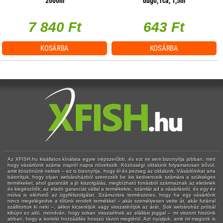
2000m
dugó, rca, 1,5m
7 840 Ft
643 Ft
KOSÁRBA
KOSÁRBA
Az XFISH.hu kisállatos kínálata egyre népszerűbb, és ezt mi sem bizonyítja jobban, mint
hogy vásárlóink száma napról napra növekszik. Közösségi oldalunk folyamatosan bővül,
amit köszönünk nektek – ez is bizonyítja, hogy él és pezseg az oldalunk. Vásárlóinkat arra
bátorítjuk, hogy olyan webáruházból szerezzék be kis kedvenceik számára a szükséges
termékeket, ahol garantált a jó kiszolgálás, megbízható forrásból származnak az eledelek
és kiegészítők, az eladó garanciát vállal a termékekre, számlát ad a vásárlásról, és egy év
múlva is elérhető az ügyfélszolgálat. Számunkra természetes, hogy ha egy vásárlónk
nincs megelégedve a tőlünk rendelt termékkel – akár személyesen vette át, akár futárral
szállítottuk ki neki –, akkor kicseréljük vagy visszatérítjük az árát. Sok webáruház próbál
kibújni ez alól, mondván, hogy sokan visszaélnek az elállási joggal – mi viszont hiszünk
abban, hogy a korrekt hozzáállás hosszú távon megtérül. Azt nyújtjuk, amit mi magunk is