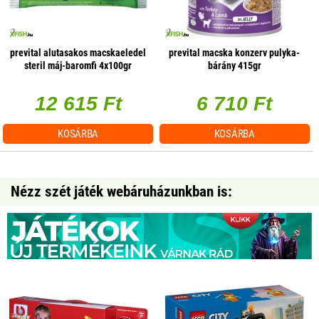
prevital alutasakos macskaeledel
prevital macska konzerv pulyka-
steril máj-baromfi 4x100gr
bárány 415gr
multipack
12 615 Ft
6 710 Ft
KOSÁRBA
KOSÁRBA
Nézz szét játék webáruházunkban is: