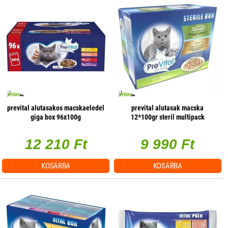
prevital alutasakos macskaeledel
prevital alutasak macska
giga box 96x100g
12*100gr steril multipack
12 210 Ft
9 990 Ft
KOSÁRBA
KOSÁRBA