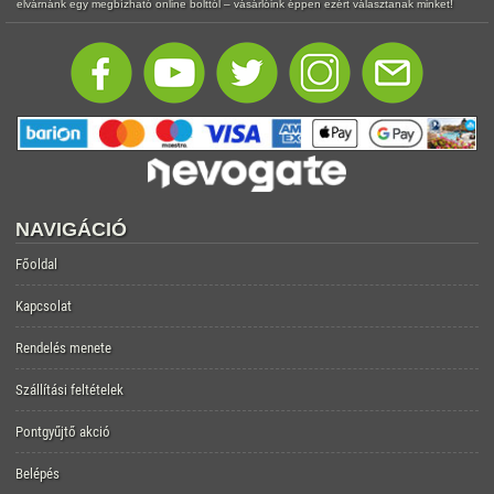
elvárnánk egy megbízható online bolttól – vásárlóink éppen ezért választanak minket!
NAVIGÁCIÓ
Főoldal
Kapcsolat
Rendelés menete
Szállítási feltételek
Pontgyűjtő akció
Belépés