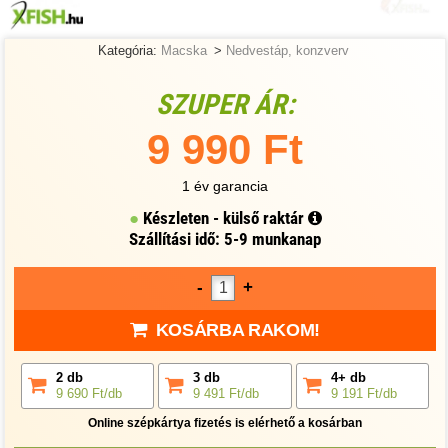
Kategória:
Macska
>
Nedvestáp, konzverv
SZUPER ÁR:
9 990 Ft
1 év garancia
Készleten - külső raktár
Szállítási idő: 5-9 munkanap
-
+
KOSÁRBA RAKOM!
2 db
3 db
4+ db
9 690 Ft/db
9 491 Ft/db
9 191 Ft/db
Online szépkártya fizetés is elérhető a kosárban