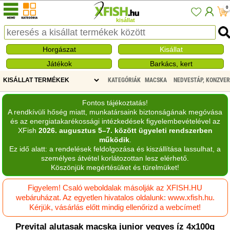
0
kisállat
Horgászat
Kisállat
Játékok
Barkács, kert
KATEGÓRIÁK
MACSKA
NEDVESTÁP, KONZVE
Fontos tájékoztatás!
A rendkívüli hőség miatt, munkatársaink biztonságának megóvása
és az energiatakarékossági intézkedések figyelembevételével az
XFish
2026. augusztus 5–7. között ügyeleti rendszerben
működik
.
Ez idő alatt: a rendelések feldolgozása és kiszállítása lassulhat, a
személyes átvétel korlátozottan lesz elérhető.
Köszönjük megértésüket és türelmüket!
Figyelem! Csaló weboldalak másolják az XFISH.HU
webáruházat. Az egyetlen hivatalos oldalunk: www.xfish.hu.
Kérjük, vásárlás előtt mindig ellenőrizd a webcímet!
Prevital alutasak macska junior vegyes íz 4x100g