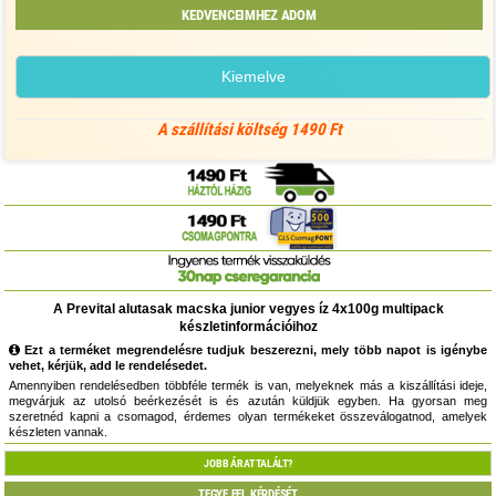
KEDVENCEIMHEZ ADOM
Kiemelve
A szállítási költség 1490 Ft
A Prevital alutasak macska junior vegyes íz 4x100g multipack
készletinformációihoz
Ezt a terméket megrendelésre tudjuk beszerezni, mely több napot is igénybe
vehet, kérjük, add le rendelésedet.
Amennyiben rendelésedben többféle termék is van, melyeknek más a kiszállítási ideje,
megvárjuk az utolsó beérkezését is és azután küldjük egyben. Ha gyorsan meg
szeretnéd kapni a csomagod, érdemes olyan termékeket összeválogatnod, amelyek
készleten vannak.
JOBB ÁRAT TALÁLT?
TEGYE FEL KÉRDÉSÉT