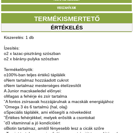
VISSZAHÍVJUK
TERMÉKISMERTETŐ
ÉRTÉKELÉS
Kiszerelés: 1 db
Ízesítés:
o2 x lazac-pisztráng szószban
o2 x bárány-pulyka szószban
Termékelőnyök:
o100%-ban teljes értékű táplálék
oNem tartalmaz hozzáadott cukrot
oNem tartalmaz mesterséges ételízesítőt
A Junior macskaeledel előnyei:
oMagas a fehérje és zsír tartalma
˘A fontos zsírsavak hozzájárulnak a macskák energiájához
˘Omega 3 és 6 tartalmú (hal, olaj)
oSpeciális táplálék, ami elősegíti a növekedést
˘Értékes fehérjékkel, melyek erősítik a csontokat
˘d3 vitaminnal a jó kondícióért
oBiotin tartalmaz, amitől fényesebb lesz a cicák szőre