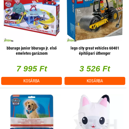
bburago junior bburago jr. első
lego city great vehicles 60401
emeletes garázsom
építőipari úthenger
7 995 Ft
3 526 Ft
KOSÁRBA
KOSÁRBA