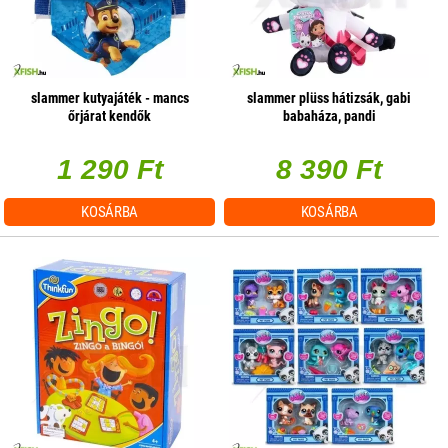
slammer kutyajáték - mancs
slammer plüss hátizsák, gabi
őrjárat kendők
babaháza, pandi
1 290 Ft
8 390 Ft
KOSÁRBA
KOSÁRBA