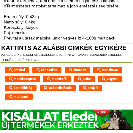
oTaurint tartalmaz, ami erősíti a szemet és jót tesz a látásnak
oTermészetes rostokat tartalmaz a jobb emésztés segítésére
Bruttó súly: 0.43kg
Nettó súly: 0.4kg
Korosztály: kölyök
Faj: macska
Prevital alutasak macska junior vegyes íz 4x100g multipack
KATTINTS AZ ALÁBBI CIMKÉK EGYIKÉRE
AZ ALÁBBI KERESÉSI KIFEJEZÉSEKRE KATTINTVA TOVÁBBI SZÁMODRA ÉRDEKES
TERMÉKEKET ÉRHETSZ EL:
prevital
alutasakos
alutasak
macskawc
macskakaparó
macskafű
junior
vegyes
kertizöldség
vízkondíciónáló
szájvíz
multipack