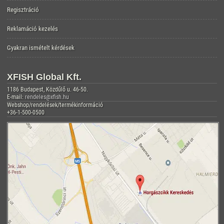
Regisztráció
Reklamáció kezelés
Gyakran ismételt kérdések
XFISH Global Kft.
1186 Budapest, Közdűlő u. 46-50.
E-mail:
rendeles@xfish.hu
Webshop/rendelések/termékinformáció
+36-1-500-0500