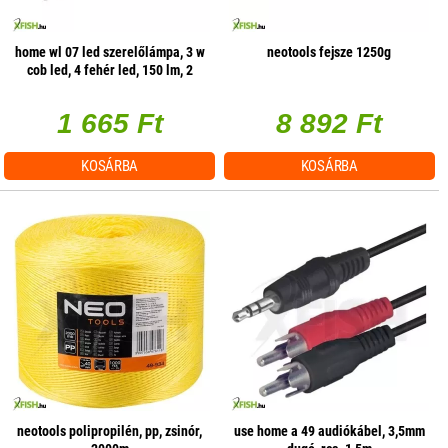
home wl 07 led szerelőlámpa, 3 w
neotools fejsze 1250g
cob led, 4 fehér led, 150 lm, 2
üzemmód, mágneses
1 665 Ft
8 892 Ft
KOSÁRBA
KOSÁRBA
neotools polipropilén, pp, zsinór,
use home a 49 audiókábel, 3,5mm