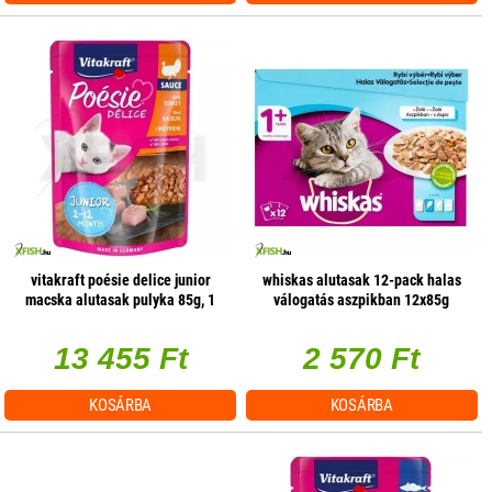
vitakraft poésie delice junior
whiskas alutasak 12-pack halas
macska alutasak pulyka 85g, 1
válogatás aszpikban 12x85g
db/csomag
multipack
13 455 Ft
2 570 Ft
KOSÁRBA
KOSÁRBA