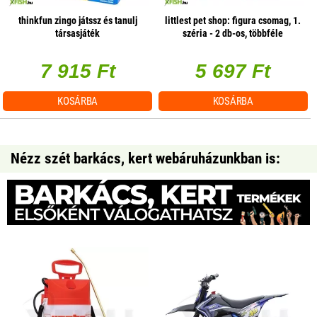
thinkfun zingo játssz és tanulj
littlest pet shop: figura csomag, 1.
társasjáték
széria - 2 db-os, többféle
7 915 Ft
5 697 Ft
KOSÁRBA
KOSÁRBA
Nézz szét barkács, kert webáruházunkban is: