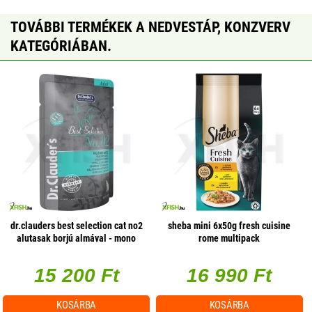
TOVÁBBI TERMÉKEK A NEDVESTÁP, KONZVERV
KATEGÓRIÁBAN.
dr.clauders best selection cat no2
sheba mini 6x50g fresh cuisine
alutasak borjú almával - mono
rome multipack
protein 85g 1 db/csomag
15 200 Ft
16 990 Ft
KOSÁRBA
KOSÁRBA