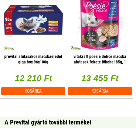
prevital alutasakos macskaeledel
vitakraft poésie delice macska
giga box 96x100g
alutasak fekete tőkehal 85g, 1
db/csomag
12 210 Ft
13 455 Ft
KOSÁRBA
KOSÁRBA
A Prevital gyártó további termékei