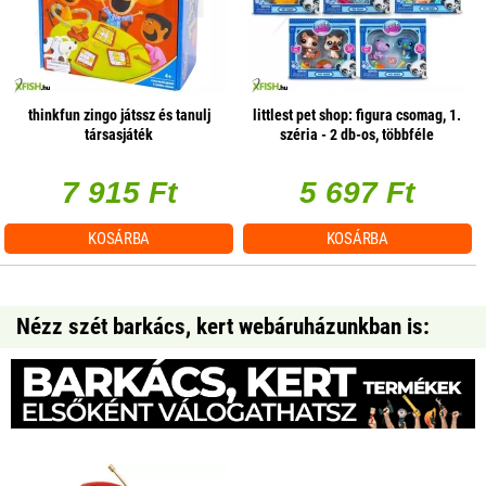
thinkfun zingo játssz és tanulj
littlest pet shop: figura csomag, 1.
társasjáték
széria - 2 db-os, többféle
7 915 Ft
5 697 Ft
KOSÁRBA
KOSÁRBA
Nézz szét barkács, kert webáruházunkban is: