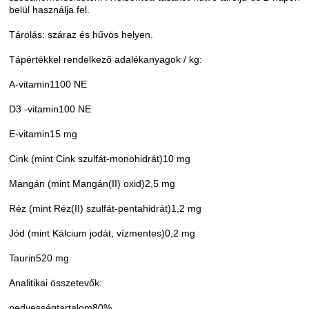
belül használja fel.
Tárolás: száraz és hűvös helyen.
Tápértékkel rendelkező adalékanyagok / kg:
A-vitamin1100 NE
D3 -vitamin100 NE
E-vitamin15 mg
Cink (mint Cink szulfát-monohidrát)10 mg
Mangán (mint Mangán(II) oxid)2,5 mg
Réz (mint Réz(II) szulfát-pentahidrát)1,2 mg
Jód (mint Kálcium jodát, vízmentes)0,2 mg
Taurin520 mg
Analitikai összetevők:
nedvességtartalom80%