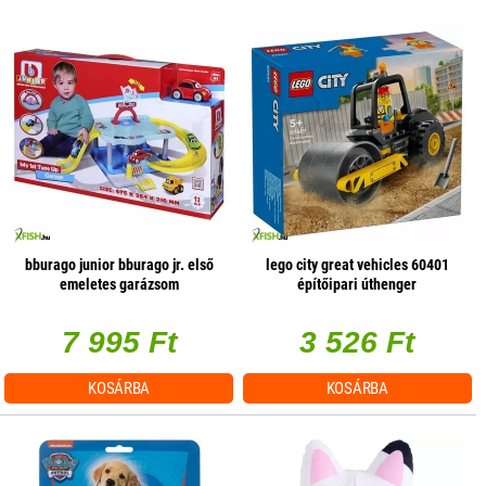
bburago junior bburago jr. első
lego city great vehicles 60401
emeletes garázsom
építőipari úthenger
7 995 Ft
3 526 Ft
KOSÁRBA
KOSÁRBA