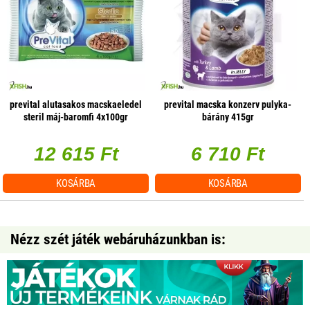
prevital alutasakos macskaeledel
prevital macska konzerv pulyka-
steril máj-baromfi 4x100gr
bárány 415gr
multipack
12 615 Ft
6 710 Ft
KOSÁRBA
KOSÁRBA
Nézz szét játék webáruházunkban is: