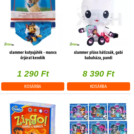
slammer kutyajáték - mancs
slammer plüss hátizsák, gabi
őrjárat kendők
babaháza, pandi
1 290 Ft
8 390 Ft
KOSÁRBA
KOSÁRBA