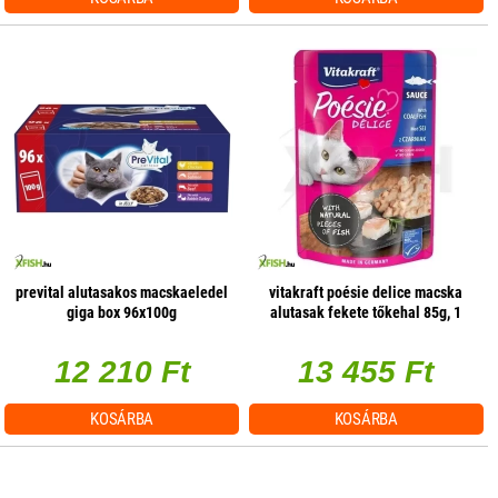
prevital alutasakos macskaeledel
vitakraft poésie delice macska
giga box 96x100g
alutasak fekete tőkehal 85g, 1
db/csomag
12 210 Ft
13 455 Ft
KOSÁRBA
KOSÁRBA