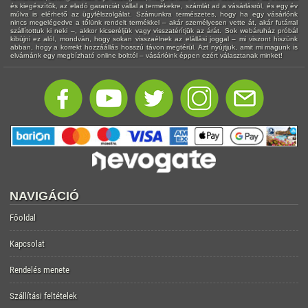
és kiegészítők, az eladó garanciát vállal a termékekre, számlát ad a vásárlásról, és egy év
múlva is elérhető az ügyfélszolgálat. Számunkra természetes, hogy ha egy vásárlónk
nincs megelégedve a tőlünk rendelt termékkel – akár személyesen vette át, akár futárral
szállítottuk ki neki –, akkor kicseréljük vagy visszatérítjük az árát. Sok webáruház próbál
kibújni ez alól, mondván, hogy sokan visszaélnek az elállási joggal – mi viszont hiszünk
abban, hogy a korrekt hozzáállás hosszú távon megtérül. Azt nyújtjuk, amit mi magunk is
elvárnánk egy megbízható online bolttól – vásárlóink éppen ezért választanak minket!
NAVIGÁCIÓ
Főoldal
Kapcsolat
Rendelés menete
Szállítási feltételek