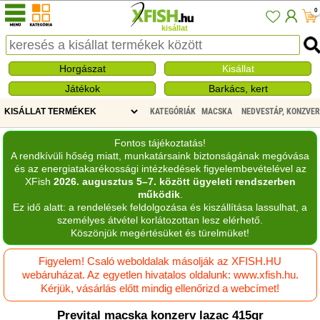
0
kisállat
Horgászat
Kisállat
Játékok
Barkács, kert
KATEGÓRIÁK
MACSKA
NEDVESTÁP, KONZVE
Fontos tájékoztatás!
A rendkívüli hőség miatt, munkatársaink biztonságának megóvása
és az energiatakarékossági intézkedések figyelembevételével az
XFish
2026. augusztus 5–7. között ügyeleti rendszerben
működik
.
Ez idő alatt: a rendelések feldolgozása és kiszállítása lassulhat, a
személyes átvétel korlátozottan lesz elérhető.
Köszönjük megértésüket és türelmüket!
Figyelem! Csaló weboldalak másolják az XFISH.HU
webáruházat. Az egyetlen hivatalos oldalunk: www.xfish.hu.
Kérjük, vásárlás előtt mindig ellenőrizd a webcímet!
Prevital macska konzerv lazac 415gr