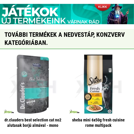
TOVÁBBI TERMÉKEK A NEDVESTÁP, KONZVERV
KATEGÓRIÁBAN.
dr.clauders best selection cat no2
sheba mini 6x50g fresh cuisine
alutasak borjú almával - mono
rome multipack
protein 85g 1 db/csomag