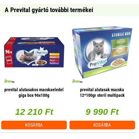
A Prevital gyártó további termékei
prevital alutasakos macskaeledel
prevital alutasak macska
giga box 96x100g
12*100gr steril multipack
12 210 Ft
9 990 Ft
KOSÁRBA
KOSÁRBA