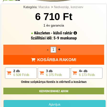
Kategória:
Macska
>
Nedvestáp, konzverv
6 710 Ft
1 év garancia
Készleten - külső raktár
Szállítási idő: 5-9 munkanap
-
+
KOSÁRBA RAKOM!
2 db
3 db
4+ db
6 509 Ft/db
6 375 Ft/db
6 173 Ft/db
Online szépkártya fizetés is elérhető a kosárban
KEDVENCEIMHEZ ADOM
Ajánljuk