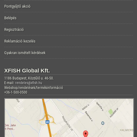
Pontgyűjtő akció
Belépés
Regisztráció
Reklamáció kezelés
Gyakran ismételt kérdések
XFISH Global Kft.
1186 Budapest, Közdűlő u. 46-50.
E-mail:
rendeles@xfish.hu
Webshop/rendelések/termékinformáció
+36-1-500-0500