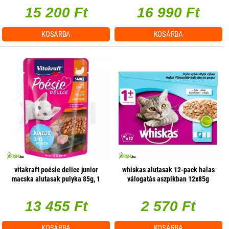
15 200 Ft
16 990 Ft
KOSÁRBA
KOSÁRBA
vitakraft poésie delice junior
whiskas alutasak 12-pack halas
macska alutasak pulyka 85g, 1
válogatás aszpikban 12x85g
db/csomag
multipack
13 455 Ft
2 570 Ft
KOSÁRBA
KOSÁRBA