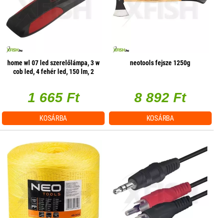
home wl 07 led szerelőlámpa, 3 w
neotools fejsze 1250g
cob led, 4 fehér led, 150 lm, 2
üzemmód, mágneses
1 665 Ft
8 892 Ft
KOSÁRBA
KOSÁRBA