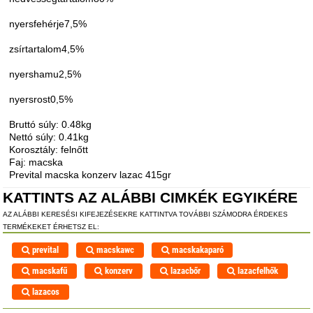
nyersfehérje7,5%
zsírtartalom4,5%
nyershamu2,5%
nyersrost0,5%
Bruttó súly: 0.48kg
Nettó súly: 0.41kg
Korosztály: felnőtt
Faj: macska
Prevital macska konzerv lazac 415gr
KATTINTS AZ ALÁBBI CIMKÉK EGYIKÉRE
AZ ALÁBBI KERESÉSI KIFEJEZÉSEKRE KATTINTVA TOVÁBBI SZÁMODRA ÉRDEKES
TERMÉKEKET ÉRHETSZ EL:
prevital
macskawc
macskakaparó
macskafű
konzerv
lazacbőr
lazacfelhők
lazacos