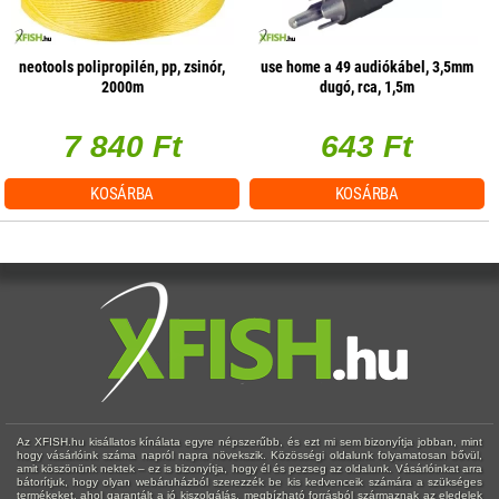
neotools polipropilén, pp, zsinór,
use home a 49 audiókábel, 3,5mm
2000m
dugó, rca, 1,5m
7 840 Ft
643 Ft
KOSÁRBA
KOSÁRBA
Az XFISH.hu kisállatos kínálata egyre népszerűbb, és ezt mi sem bizonyítja jobban, mint
hogy vásárlóink száma napról napra növekszik. Közösségi oldalunk folyamatosan bővül,
amit köszönünk nektek – ez is bizonyítja, hogy él és pezseg az oldalunk. Vásárlóinkat arra
bátorítjuk, hogy olyan webáruházból szerezzék be kis kedvenceik számára a szükséges
termékeket, ahol garantált a jó kiszolgálás, megbízható forrásból származnak az eledelek