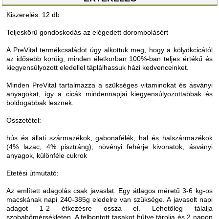
Kiszerelés: 12 db
Teljeskörű gondoskodás az elégedett dorombolásért
A PreVital termékcsaládot úgy alkottuk meg, hogy a kölyökcicától
az idősebb korúig, minden életkorban 100%-ban teljes értékű és
kiegyensúlyozott eledellel táplálhassuk házi kedvenceinket.
Minden PreVital tartalmazza a szükséges vitaminokat és ásványi
anyagokat, így a cicák mindennapjai kiegyensúlyozottabbak és
boldogabbak lesznek.
Összetétel:
hús és állati származékok, gabonafélék, hal és halszármazékok
(4% lazac, 4% pisztráng), növényi fehérje kivonatok, ásványi
anyagok, különféle cukrok
Etetési útmutató:
Az említett adagolás csak javaslat. Egy átlagos méretű 3-6 kg-os
macskának napi 240-385g eledelre van szüksége. A javasolt napi
adagot 1-2 étkezésre ossza el. Lehetőleg tálalja
szobahőmérsékleten. A felbontott tasakot hűtve tárolja és 2 napon