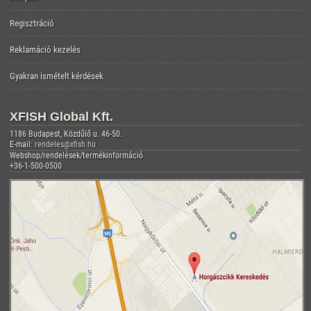
Regisztráció
Reklamáció kezelés
Gyakran ismételt kérdések
XFISH Global Kft.
1186 Budapest, Közdűlő u. 46-50.
E-mail:
rendeles@xfish.hu
Webshop/rendelések/termékinformáció
+36-1-500-0500