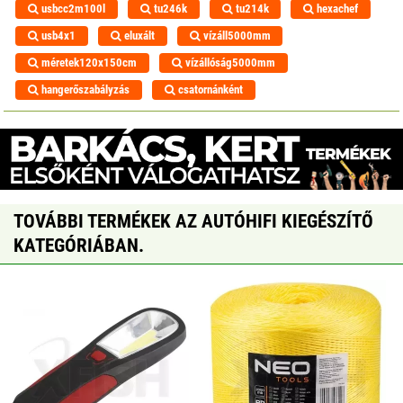
usbcc2m100l
tu246k
tu214k
hexachef
usb4x1
eluxált
vízáll5000mm
méretek120x150cm
vízállóság5000mm
hangerőszabályzás
csatornánként
TOVÁBBI TERMÉKEK AZ AUTÓHIFI KIEGÉSZÍTŐ
KATEGÓRIÁBAN.