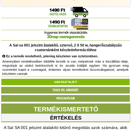
A Sal sa 001 jelszint átalakító, sztereó, 2 X 50 w, hangerőszabályzás
csatornánként készletinformációihoz
Ez a termék rendelhetõ, jelenleg készleten van üzletünkben.
Amennyiben rendelésedben többféle termék is van, melyeknek más a kiszállítási ideje,
megvárjuk az utolsó beérkezését is és azután küldjük egyben. Ha gyorsan meg
szeretnéd kapni a csomagod, érdemes olyan termékeket összeválogatnod, amelyek
készleten vannak.
JOBB ÁRAT TALÁLT?
TEGYE FEL KÉRDÉSÉT
VISSZAHÍVJUK
TERMÉKISMERTETŐ
ÉRTÉKELÉS
A Sal SA 001 jelszint átalakító kitűnő megoldás azok számára, akik