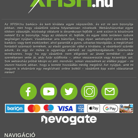
Az XFISH.hu barkács- és kerti kínálata egyre népszerűbb, és ezt mi sem bizonyítja
jobban, mint hogy vásárlóink száma folyamatosan növekszik. Webáruházunkat egyre
többen választják, közösségi oldalunk is dinamikusan fejlődik – amit ezúton is köszönünk
nektek! Ez is bizonyítja, hogy az oldalunk él, fejlődik, és egyre több területen tudunk
segítséget nyújtani. Vásárlóinkat arra bátorítjuk, hogy olyan webshopból szerezzék be
barkács- vagy kerti eszközeiket, ahol garantált a gyors, udvarias kiszolgálás, a megbízható
forrásból származó termékek, az eladó garanciát vállal a kínálatra, a vásárlásról számlát
adunk, és egy év múlva is ugyanúgy elérhető az ügyfélszolgálatunk. Számunkra
természetes, hogy ha egy vásárlónk nem elégedett az átvett termékkel – akár
személyesen vette át, akár futár szállította –, akkor visszavesszük vagy kicseréljük azt.
Sok webáruház próbál kibújni ez alól, mondván, sokan visszaélnek az elállási joggal – mi
viszont hiszünk abban, hogy a korrekt hozzáállás mindig megtérül. Azt nyújtjuk, amit mi
magunk is elvárnánk egy megbízható online bolttól – vásárlóink épp ezért választanak
minket!
NAVIGÁCIÓ