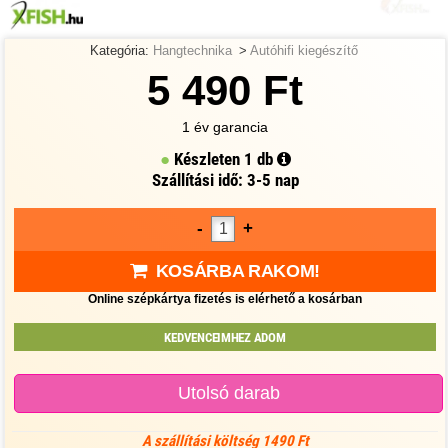
Kategória:
Hangtechnika
>
Autóhifi kiegészítő
5 490 Ft
1 év garancia
Készleten
1 db
Szállítási idő: 3-5 nap
-
+
KOSÁRBA RAKOM!
Online szépkártya fizetés is elérhető a kosárban
KEDVENCEIMHEZ ADOM
Utolsó darab
A szállítási költség 1490 Ft