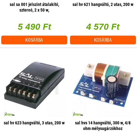
sal sa 001 jelszint átalakító,
sal hv 621 hangváltó, 2 utas, 200 w
sztereó, 2 x 50 w,
hangerőszabályzás csatornánként
5 490 Ft
4 570 Ft
KOSÁRBA
KOSÁRBA
sal hv 623 hangváltó, 3 utas, 200 w
sal hvs 14 hangváltó, 300 w, 4/8
ohm mélysugárzókhoz