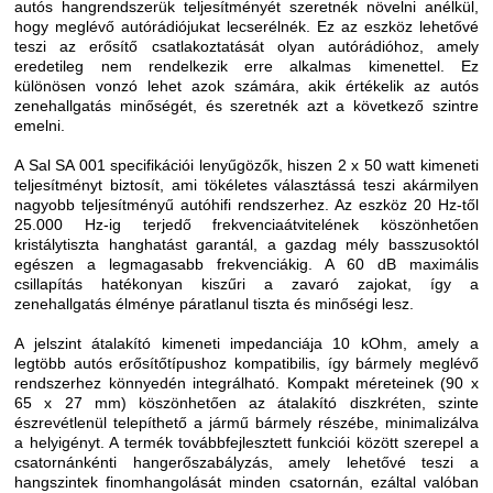
autós hangrendszerük teljesítményét szeretnék növelni anélkül,
hogy meglévő autórádiójukat lecserélnék. Ez az eszköz lehetővé
teszi az erősítő csatlakoztatását olyan autórádióhoz, amely
eredetileg nem rendelkezik erre alkalmas kimenettel. Ez
különösen vonzó lehet azok számára, akik értékelik az autós
zenehallgatás minőségét, és szeretnék azt a következő szintre
emelni.
A Sal SA 001 specifikációi lenyűgözők, hiszen 2 x 50 watt kimeneti
teljesítményt biztosít, ami tökéletes választássá teszi akármilyen
nagyobb teljesítményű autóhifi rendszerhez. Az eszköz 20 Hz-től
25.000 Hz-ig terjedő frekvenciaátvitelének köszönhetően
kristálytiszta hanghatást garantál, a gazdag mély basszusoktól
egészen a legmagasabb frekvenciákig. A 60 dB maximális
csillapítás hatékonyan kiszűri a zavaró zajokat, így a
zenehallgatás élménye páratlanul tiszta és minőségi lesz.
A jelszint átalakító kimeneti impedanciája 10 kOhm, amely a
legtöbb autós erősítőtípushoz kompatibilis, így bármely meglévő
rendszerhez könnyedén integrálható. Kompakt méreteinek (90 x
65 x 27 mm) köszönhetően az átalakító diszkréten, szinte
észrevétlenül telepíthető a jármű bármely részébe, minimalizálva
a helyigényt. A termék továbbfejlesztett funkciói között szerepel a
csatornánkénti hangerőszabályzás, amely lehetővé teszi a
hangszintek finomhangolását minden csatornán, ezáltal valóban