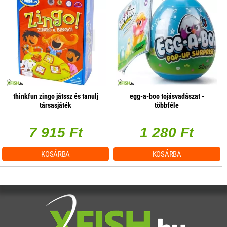
thinkfun zingo játssz és tanulj
egg-a-boo tojásvadászat -
társasjáték
többféle
7 915 Ft
1 280 Ft
KOSÁRBA
KOSÁRBA