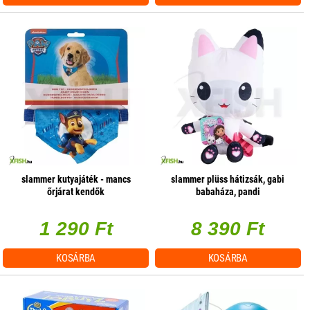
slammer kutyajáték - mancs
slammer plüss hátizsák, gabi
őrjárat kendők
babaháza, pandi
1 290 Ft
8 390 Ft
KOSÁRBA
KOSÁRBA