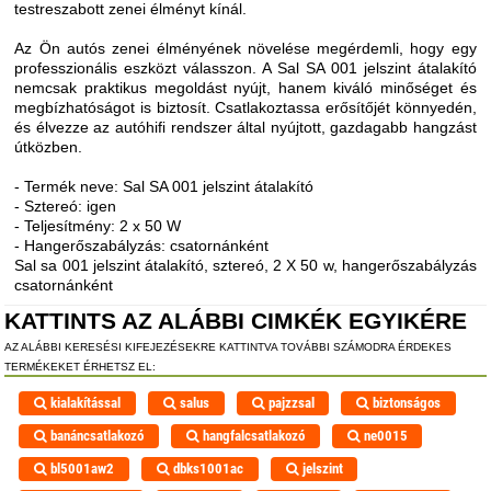
testreszabott zenei élményt kínál.
Az Ön autós zenei élményének növelése megérdemli, hogy egy
professzionális eszközt válasszon. A Sal SA 001 jelszint átalakító
nemcsak praktikus megoldást nyújt, hanem kiváló minőséget és
megbízhatóságot is biztosít. Csatlakoztassa erősítőjét könnyedén,
és élvezze az autóhifi rendszer által nyújtott, gazdagabb hangzást
útközben.
- Termék neve: Sal SA 001 jelszint átalakító
- Sztereó: igen
- Teljesítmény: 2 x 50 W
- Hangerőszabályzás: csatornánként
Sal sa 001 jelszint átalakító, sztereó, 2 X 50 w, hangerőszabályzás
csatornánként
KATTINTS AZ ALÁBBI CIMKÉK EGYIKÉRE
AZ ALÁBBI KERESÉSI KIFEJEZÉSEKRE KATTINTVA TOVÁBBI SZÁMODRA ÉRDEKES
TERMÉKEKET ÉRHETSZ EL:
kialakítással
salus
pajzzsal
biztonságos
banáncsatlakozó
hangfalcsatlakozó
ne0015
bl5001aw2
dbks1001ac
jelszint