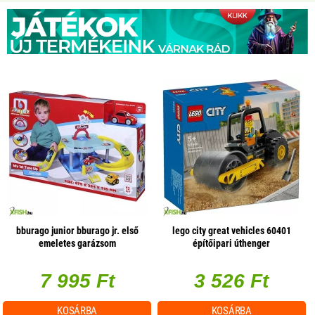
bburago junior bburago jr. első
lego city great vehicles 60401
emeletes garázsom
építőipari úthenger
7 995 Ft
3 526 Ft
KOSÁRBA
KOSÁRBA