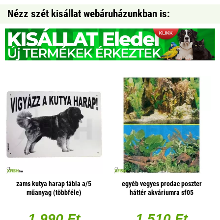
Nézz szét kisállat webáruházunkban is:
zams kutya harap tábla a/5
egyéb vegyes prodac poszter
műanyag (többféle)
háttér akváriumra sf05
(választható méret)
1 990 Ft
1 510 Ft