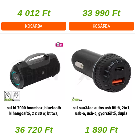
alumínium csévetest, 2 rétegű
kónusz, 4 ohm, 340 x 310 x 280
hangtekercs, 10 oz mágnes
mm, 100 w erősítő
4 012 Ft
33 990 Ft
KOSÁRBA
KOSÁRBA
sal bt 7000 boombox, bluetooth
sal sau34ac autós usb töltő, 2in1,
kihangosító, 2 x 30 w, bt tws,
usb-a, usb-c, gyorstöltő, dupla
3.5mm aux, usb, eq, led effektek,
töltő
telefontöltés, usb-c és aux kábel,
36 720 Ft
1 890 Ft
vízálló