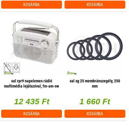
KOSÁRBA
KOSÁRBA
sal rpr9 napelemes rádió
sal sg 25 membránszegély, 250
multimédia lejátszóval, fm-am-sw
mm
rádió, bluetooth, usb és microsd
csatlakozás, beépített
12 435 Ft
1 660 Ft
akkumulátor
KOSÁRBA
KOSÁRBA