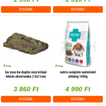
KOSÁRBA
KOSÁRBA
kw zone kw dophin úszó kilépő
nutrin complete nyúleledel
teknős akváriumba (15x11cm)
zöldség 1500g
3 860 Ft
4 990 Ft
KOSÁRBA
KOSÁRBA