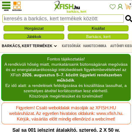
0
barkács, kert
Horgászat
Kisállat
Játékok
Barkács, kert
KATEGÓRIÁK
HANGTECHNIKA
AUTÓHIFI KIEG
Fontos tájékoztatás!
A rendkívüli hőség miatt, munkatársaink biztonságának megóvása
és az energiatakarékossági intézkedések figyelembevételével az
XFish
2026. augusztus 5–7. között ügyeleti rendszerben
működik
.
Ez idő alatt: a rendelések feldolgozása és kiszállítása lassulhat, a
személyes átvétel korlátozottan lesz elérhető.
Köszönjük megértésüket és türelmüket!
Figyelem! Csaló weboldalak másolják az XFISH.HU
webáruházat. Az egyetlen hivatalos oldalunk: www.xfish.hu.
Kérjük, vásárlás előtt mindig ellenőrizd a webcímet!
Sal sa 001 jelszint átalakító, sztereó, 2 X 50 w,