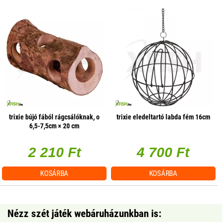
trixie bújó fából rágcsálóknak, o
trixie eledeltartó labda fém 16cm
6,5-7,5cm × 20 cm
2 210 Ft
4 700 Ft
KOSÁRBA
KOSÁRBA
Nézz szét játék webáruházunkban is: