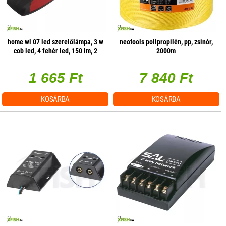
home wl 07 led szerelőlámpa, 3 w
neotools polipropilén, pp, zsinór,
cob led, 4 fehér led, 150 lm, 2
2000m
üzemmód, mágneses
1 665 Ft
7 840 Ft
KOSÁRBA
KOSÁRBA