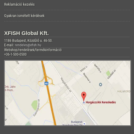
Reklamáció kezelés
Gyakran ismételt kérdések
XFISH Global Kft.
1186 Budapest, Közdűlő u. 46-50.
E-mail:
rendeles@xfish.hu
Webshop/rendelések/termékinformáció
+36-1-500-0500