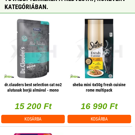
KATEGÓRIÁBAN.
dr.clauders best selection cat no2
sheba mini 6x50g fresh cuisine
alutasak borjú almával - mono
rome multipack
protein 85g 1 db/csomag
15 200 Ft
16 990 Ft
KOSÁRBA
KOSÁRBA