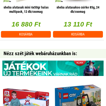
sheba alutasak mini 6x50gr halas
sheba alutasakos csirke 85g, 24
multipack, 12 db/csomag
db/csomag
16 880 Ft
13 110 Ft
KOSÁRBA
KOSÁRBA
Nézz szét játék webáruházunkban is: