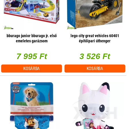
bburago junior bburago jr. első
lego city great vehicles 60401
emeletes garázsom
építőipari úthenger
7 995 Ft
3 526 Ft
KOSÁRBA
KOSÁRBA