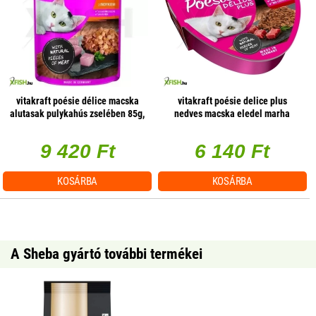
vitakraft poésie délice macska
vitakraft poésie delice plus
alutasak pulykahús zselében 85g,
nedves macska eledel marha
23 db/csomag
15x85g
9 420 Ft
6 140 Ft
KOSÁRBA
KOSÁRBA
A Sheba gyártó további termékei