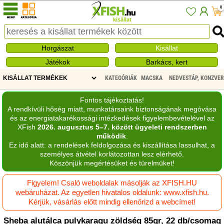
0
kisállat
Horgászat
Kisállat
Játékok
Barkács, kert
KATEGÓRIÁK
MACSKA
NEDVESTÁP, KONZVE
Fontos tájékoztatás!
A rendkívüli hőség miatt, munkatársaink biztonságának megóvása
és az energiatakarékossági intézkedések figyelembevételével az
XFish
2026. augusztus 5–7. között ügyeleti rendszerben
működik
.
Ez idő alatt: a rendelések feldolgozása és kiszállítása lassulhat, a
személyes átvétel korlátozottan lesz elérhető.
Köszönjük megértésüket és türelmüket!
Figyelem! Csaló weboldalak másolják az XFISH.HU
webáruházat. Az egyetlen hivatalos oldalunk: www.xfish.hu.
Kérjük, vásárlás előtt mindig ellenőrizd a webcímet!
Sheba alutálca pulykaragu zöldség 85gr, 22 db/csomag