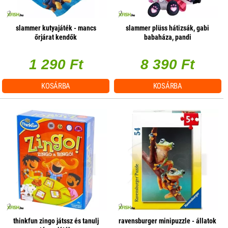
slammer kutyajáték - mancs
slammer plüss hátizsák, gabi
őrjárat kendők
babaháza, pandi
1 290 Ft
8 390 Ft
KOSÁRBA
KOSÁRBA
thinkfun zingo játssz és tanulj
ravensburger minipuzzle - állatok