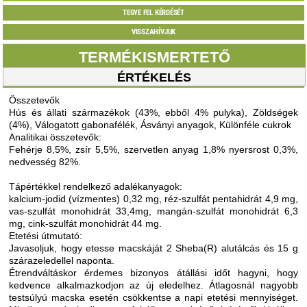
TEGYE FEL KÉRDÉSÉT
VISSZAHÍVJUK
TERMÉKISMERTETŐ
ÉRTÉKELÉS
Összetevők
Hús és állati származékok (43%, ebből 4% pulyka), Zöldségek
(4%), Válogatott gabonafélék, Ásványi anyagok, Különféle cukrok
Analitikai összetevők:
Fehérje 8,5%, zsír 5,5%, szervetlen anyag 1,8% nyersrost 0,3%,
nedvesség 82%.
Tápértékkel rendelkező adalékanyagok:
kalcium-jodid (vízmentes) 0,32 mg, réz-szulfát pentahidrát 4,9 mg,
vas-szulfát monohidrát 33,4mg, mangán-szulfát monohidrát 6,3
mg, cink-szulfát monohidrát 44 mg.
Etetési útmutató:
Javasoljuk, hogy etesse macskáját 2 Sheba(R) alutálcás és 15 g
szárazeledellel naponta.
Étrendváltáskor érdemes bizonyos átállási időt hagyni, hogy
kedvence alkalmazkodjon az új eledelhez. Átlagosnál nagyobb
testsúlyú macska esetén csökkentse a napi etetési mennyiséget.