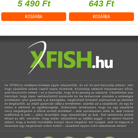
5 490 Ft
643 Ft
KOSÁRBA
KOSÁRBA
Az XFISH.hu kisállatos kínálata egyre népszerűbb, és ezt mi sem bizonyítja jobban, mint
hogy vásárlóink száma napról napra növekszik. Közösségi oldalunk folyamatosan bővül,
amit köszönünk nektek – ez is bizonyítja, hogy él és pezseg az oldalunk. Vásárlóinkat arra
bátorítjuk, hogy olyan webáruházból szerezzék be kis kedvenceik számára a szükséges
termékeket, ahol garantált a jó kiszolgálás, megbízható forrásból származnak az eledelek
és kiegészítők, az eladó garanciát vállal a termékekre, számlát ad a vásárlásról, és egy év
múlva is elérhető az ügyfélszolgálat. Számunkra természetes, hogy ha egy vásárlónk
nincs megelégedve a tőlünk rendelt termékkel – akár személyesen vette át, akár futárral
szállítottuk ki neki –, akkor kicseréljük vagy visszatérítjük az árát. Sok webáruház próbál
kibújni ez alól, mondván, hogy sokan visszaélnek az elállási joggal – mi viszont hiszünk
abban, hogy a korrekt hozzáállás hosszú távon megtérül. Azt nyújtjuk, amit mi magunk is
elvárnánk egy megbízható online bolttól – vásárlóink éppen ezért választanak minket!