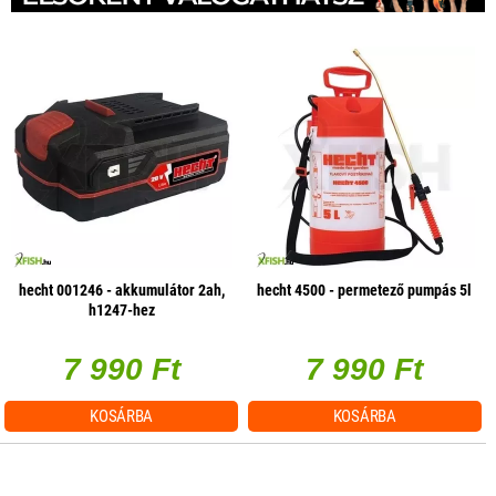
hecht 001246 - akkumulátor 2ah,
hecht 4500 - permetező pumpás 5l
h1247-hez
7 990 Ft
7 990 Ft
KOSÁRBA
KOSÁRBA