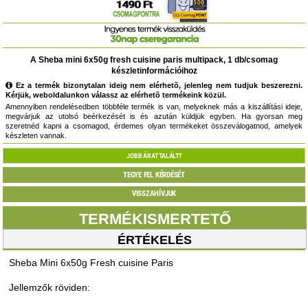
A Sheba mini 6x50g fresh cuisine paris multipack, 1 db/csomag
készletinformációihoz
Ez a termék bizonytalan ideig nem elérhetõ, jelenleg nem tudjuk beszerezni.
Kérjük, weboldalunkon válassz az elérhetõ termékeink közül.
Amennyiben rendelésedben többféle termék is van, melyeknek más a kiszállítási ideje,
megvárjuk az utolsó beérkezését is és azután küldjük egyben. Ha gyorsan meg
szeretnéd kapni a csomagod, érdemes olyan termékeket összeválogatnod, amelyek
készleten vannak.
JOBB ÁRAT TALÁLT?
TEGYE FEL KÉRDÉSÉT
VISSZAHÍVJUK
TERMÉKISMERTETŐ
ÉRTÉKELÉS
Sheba Mini 6x50g Fresh cuisine Paris
Jellemzők röviden: