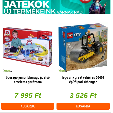
bburago junior bburago jr. első
lego city great vehicles 60401
emeletes garázsom
építőipari úthenger
7 995 Ft
3 526 Ft
KOSÁRBA
KOSÁRBA