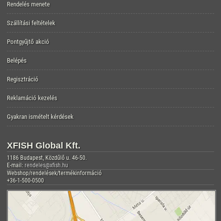
Rendelés menete
Szállítási feltételek
Pontgyűjtő akció
Belépés
Regisztráció
Reklamáció kezelés
Gyakran ismételt kérdések
XFISH Global Kft.
1186 Budapest, Közdűlő u. 46-50.
E-mail:
rendeles@xfish.hu
Webshop/rendelések/termékinformáció
+36-1-500-0500