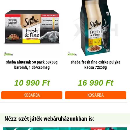
sheba alutasak 50 pack 50x50g
sheba fresh fine csirke pulyka
baromfi, 1 db/csomag
kacsa 72x50g
10 990 Ft
16 990 Ft
KOSÁRBA
KOSÁRBA
Nézz szét játék webáruházunkban is: