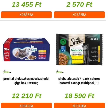
13 455 Ft
2 570 Ft
KOSÁRBA
KOSÁRBA
prevital alutasakos macskaeledel
sheba alutasak 4-pack natures
giga box 96x100g
baromfi 4x85gr multipack, 13
db/csomag
12 210 Ft
18 590 Ft
KOSÁRBA
KOSÁRBA