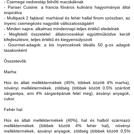
- Csemege nedvestáp felnőtt macskáknak
- Pariser Cuisine: a francia főváros kulináris hagyományai által
inspirálva
- Multipack 2 fajtával: marhával és fehér hallal finom szószban, az
ínyenc csemegézés nagyobb változatosságáért
- Minden napra: alkalmas mindennapi teljes értékű eledelnek
- Megfelelő összetétel: állatorvosokkal együttműködve került
kifejlesztésre, teljes értékű és kiegyensúlyozott
- Gourmet-adagok: a kis ínyenceknek ideális 50 g-os adagok
tasakonként
Összetevők:
Marha:
Hús és állati melléktermékek (45%, többek között 4% marha),
növényi melléktermékek, zöldség (többek között 0,5% szárított
sárgarépa, ami 4% sárgarépának felel meg), ásványi anyagok,
cukor.
Fehér hal:
Hús és állati melléktermékek (40%), hal és halból származó
melléktermékek (többek között 4% fehér hal), növényi
melléktermékek, ásványi anyagok, zöldség (többek között 0,5%