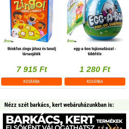
thinkfun zingo játssz és tanulj
egg-a-boo tojásvadászat -
társasjáték
többféle
7 915 Ft
1 280 Ft
KOSÁRBA
KOSÁRBA
Nézz szét barkács, kert webáruházunkban is: