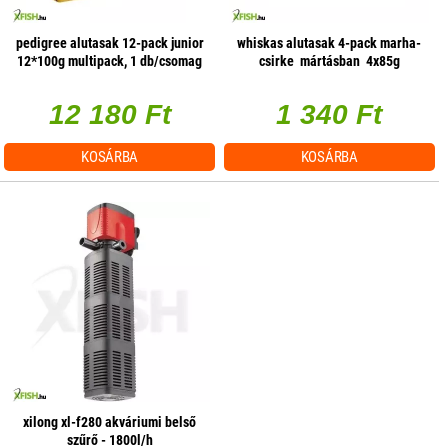
pedigree alutasak 12-pack junior
whiskas alutasak 4-pack marha-
12*100g multipack, 1 db/csomag
csirke mártásban 4x85g
multipack
12 180 Ft
1 340 Ft
KOSÁRBA
KOSÁRBA
xilong xl-f280 akváriumi belső
szűrő - 1800l/h