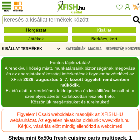
0
kisállat
Horgászat
Kisállat
Játékok
Barkács, kert
KATEGÓRIÁK
MACSKA
NEDVESTÁP, KONZVE
Fontos tájékoztatás!
A rendkívüli hőség miatt, munkatársaink biztonságának megóvása
és az energiatakarékossági intézkedések figyelembevételével az
XFish
2026. augusztus 5–7. között ügyeleti rendszerben
működik
.
Ez idő alatt: a rendelések feldolgozása és kiszállítása lassulhat, a
személyes átvétel korlátozottan lesz elérhető.
Köszönjük megértésüket és türelmüket!
Figyelem! Csaló weboldalak másolják az XFISH.HU
webáruházat. Az egyetlen hivatalos oldalunk: www.xfish.hu.
Kérjük, vásárlás előtt mindig ellenőrizd a webcímet!
Sheba mini 6x50g fresh cuisine paris multipack, 1