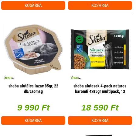
KOSÁRBA
KOSÁRBA
sheba alutálca lazac 85gr, 22
sheba alutasak 4-pack natures
db/csomag
baromfi 4x85gr multipack, 13
db/csomag
9 990 Ft
18 590 Ft
KOSÁRBA
KOSÁRBA