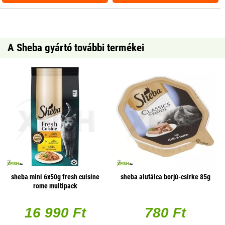
A Sheba gyártó további termékei
sheba mini 6x50g fresh cuisine
sheba alutálca borjú-csirke 85g
rome multipack
16 990 Ft
780 Ft