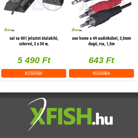
sal sa 001 jelszint átalakító,
use home a 49 audiókábel, 3,5mm
sztereó, 2 x 50 w,
dugó, rca, 1,5m
hangerőszabályzás csatornánként
5 490 Ft
643 Ft
KOSÁRBA
KOSÁRBA