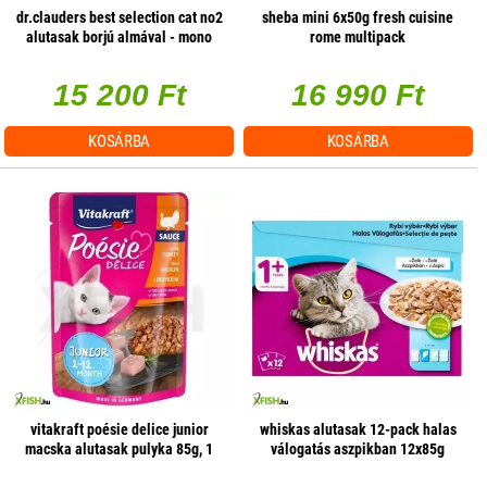
dr.clauders best selection cat no2
sheba mini 6x50g fresh cuisine
alutasak borjú almával - mono
rome multipack
protein 85g 1 db/csomag
15 200 Ft
16 990 Ft
KOSÁRBA
KOSÁRBA
vitakraft poésie delice junior
whiskas alutasak 12-pack halas
macska alutasak pulyka 85g, 1
válogatás aszpikban 12x85g
db/csomag
multipack