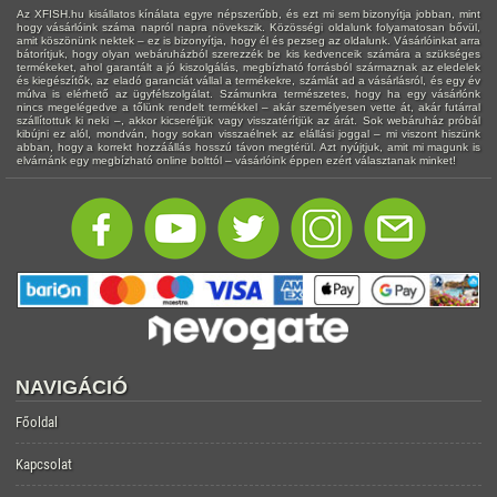
Az XFISH.hu kisállatos kínálata egyre népszerűbb, és ezt mi sem bizonyítja jobban, mint
hogy vásárlóink száma napról napra növekszik. Közösségi oldalunk folyamatosan bővül,
amit köszönünk nektek – ez is bizonyítja, hogy él és pezseg az oldalunk. Vásárlóinkat arra
bátorítjuk, hogy olyan webáruházból szerezzék be kis kedvenceik számára a szükséges
termékeket, ahol garantált a jó kiszolgálás, megbízható forrásból származnak az eledelek
és kiegészítők, az eladó garanciát vállal a termékekre, számlát ad a vásárlásról, és egy év
múlva is elérhető az ügyfélszolgálat. Számunkra természetes, hogy ha egy vásárlónk
nincs megelégedve a tőlünk rendelt termékkel – akár személyesen vette át, akár futárral
szállítottuk ki neki –, akkor kicseréljük vagy visszatérítjük az árát. Sok webáruház próbál
kibújni ez alól, mondván, hogy sokan visszaélnek az elállási joggal – mi viszont hiszünk
abban, hogy a korrekt hozzáállás hosszú távon megtérül. Azt nyújtjuk, amit mi magunk is
elvárnánk egy megbízható online bolttól – vásárlóink éppen ezért választanak minket!
NAVIGÁCIÓ
Főoldal
Kapcsolat