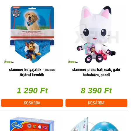
slammer kutyajáték - mancs
slammer plüss hátizsák, gabi
őrjárat kendők
babaháza, pandi
1 290 Ft
8 390 Ft
KOSÁRBA
KOSÁRBA