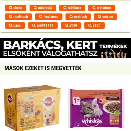
sheba
minitestű
minibusz
miniature
mintfresh
freshness
oxyfresh
cuisine
paris
am003191
a150
a120
MÁSOK EZEKET IS MEGVETTÉK