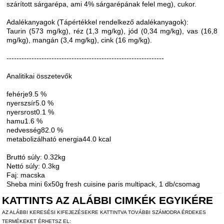
szárított sárgarépa, ami 4% sárgarépának felel meg), cukor.
Adalékanyagok (Tápértékkel rendelkező adalékanyagok):
Taurin (573 mg/kg), réz (1,3 mg/kg), jód (0,34 mg/kg), vas (16,8
mg/kg), mangán (3,4 mg/kg), cink (16 mg/kg).
---------------------------------------------------------------
Analitikai összetevők
fehérje9.5 %
nyerszsír5.0 %
nyersrost0.1 %
hamu1.6 %
nedvesség82.0 %
metabolizálható energia44.0 kcal
Bruttó súly: 0.32kg
Nettó súly: 0.3kg
Faj: macska
Sheba mini 6x50g fresh cuisine paris multipack, 1 db/csomag
KATTINTS AZ ALÁBBI CIMKÉK EGYIKÉRE
AZ ALÁBBI KERESÉSI KIFEJEZÉSEKRE KATTINTVA TOVÁBBI SZÁMODRA ÉRDEKES
TERMÉKEKET ÉRHETSZ EL: