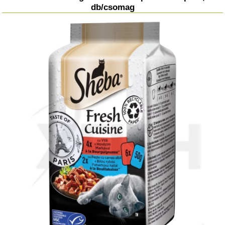
db/csomag