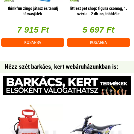
thinkfun zingo játssz és tanulj
littlest pet shop: figura csomag, 1.
társasjáték
széria - 2 db-os, többféle
7 915 Ft
5 697 Ft
KOSÁRBA
KOSÁRBA
Nézz szét barkács, kert webáruházunkban is: