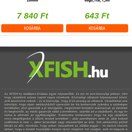
2000m
dugó, rca, 1,5m
7 840 Ft
643 Ft
KOSÁRBA
KOSÁRBA
Az XFISH.hu kisállatos kínálata egyre népszerűbb, és ezt mi sem bizonyítja jobban, mint
hogy vásárlóink száma napról napra növekszik. Közösségi oldalunk folyamatosan bővül,
amit köszönünk nektek – ez is bizonyítja, hogy él és pezseg az oldalunk. Vásárlóinkat arra
bátorítjuk, hogy olyan webáruházból szerezzék be kis kedvenceik számára a szükséges
termékeket, ahol garantált a jó kiszolgálás, megbízható forrásból származnak az eledelek
és kiegészítők, az eladó garanciát vállal a termékekre, számlát ad a vásárlásról, és egy év
múlva is elérhető az ügyfélszolgálat. Számunkra természetes, hogy ha egy vásárlónk
nincs megelégedve a tőlünk rendelt termékkel – akár személyesen vette át, akár futárral
szállítottuk ki neki –, akkor kicseréljük vagy visszatérítjük az árát. Sok webáruház próbál
kibújni ez alól, mondván, hogy sokan visszaélnek az elállási joggal – mi viszont hiszünk
abban, hogy a korrekt hozzáállás hosszú távon megtérül. Azt nyújtjuk, amit mi magunk is