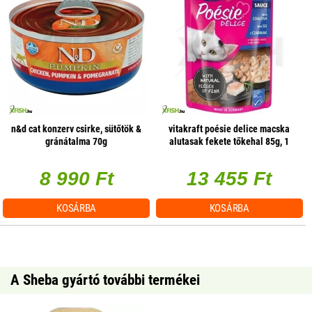
n&d cat konzerv csirke, sütőtök &
vitakraft poésie delice macska
gránátalma 70g
alutasak fekete tőkehal 85g, 1
db/csomag
8 990 Ft
13 455 Ft
KOSÁRBA
KOSÁRBA
A Sheba gyártó további termékei