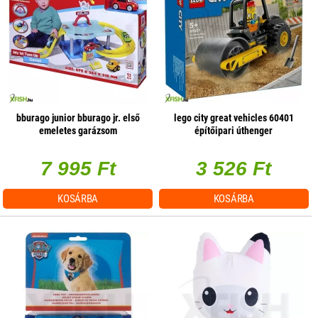
bburago junior bburago jr. első
lego city great vehicles 60401
emeletes garázsom
építőipari úthenger
7 995 Ft
3 526 Ft
KOSÁRBA
KOSÁRBA