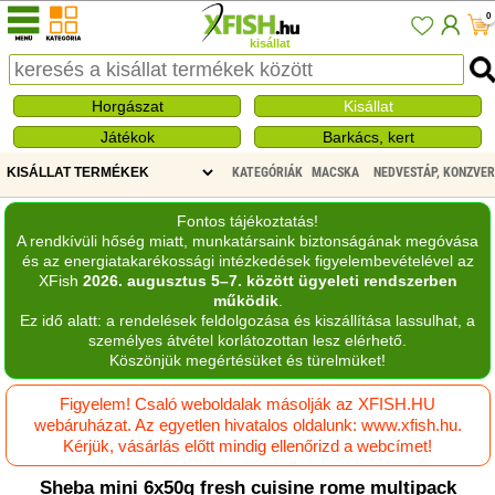
0
kisállat
Horgászat
Kisállat
Játékok
Barkács, kert
KATEGÓRIÁK
MACSKA
NEDVESTÁP, KONZVE
Fontos tájékoztatás!
A rendkívüli hőség miatt, munkatársaink biztonságának megóvása
és az energiatakarékossági intézkedések figyelembevételével az
XFish
2026. augusztus 5–7. között ügyeleti rendszerben
működik
.
Ez idő alatt: a rendelések feldolgozása és kiszállítása lassulhat, a
személyes átvétel korlátozottan lesz elérhető.
Köszönjük megértésüket és türelmüket!
Figyelem! Csaló weboldalak másolják az XFISH.HU
webáruházat. Az egyetlen hivatalos oldalunk: www.xfish.hu.
Kérjük, vásárlás előtt mindig ellenőrizd a webcímet!
Sheba mini 6x50g fresh cuisine rome multipack