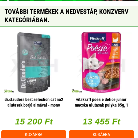
TOVÁBBI TERMÉKEK A NEDVESTÁP, KONZVERV
KATEGÓRIÁBAN.
dr.clauders best selection cat no2
vitakraft poésie delice junior
alutasak borjú almával - mono
macska alutasak pulyka 85g, 1
protein 85g 1 db/csomag
db/csomag
15 200 Ft
13 455 Ft
KOSÁRBA
KOSÁRBA