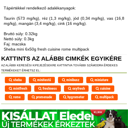
Tápértékkel rendelkező adalékanyagok:
Taurin (573 mg/kg), réz (1,3 mg/kg), jód (0,34 mg/kg), vas (16,8
mg/kg), mangán (3,4 mg/kg), cink (16 mg/kg).
Bruttó súly: 0.32kg
Nettó súly: 0.3kg
Faj: macska
Sheba mini 6x50g fresh cuisine rome multipack
KATTINTS AZ ALÁBBI CIMKÉK EGYIKÉRE
AZ ALÁBBI KERESÉSI KIFEJEZÉSEKRE KATTINTVA TOVÁBBI SZÁMODRA ÉRDEKES
TERMÉKEKET ÉRHETSZ EL:
sheba
minitestű
minibusz
miniature
mintfresh
freshness
oxyfresh
cuisine
rome
promenade
hygrometer
multipack