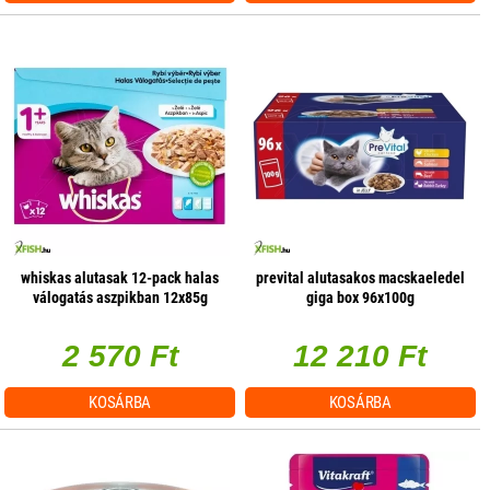
whiskas alutasak 12-pack halas
prevital alutasakos macskaeledel
válogatás aszpikban 12x85g
giga box 96x100g
multipack
2 570 Ft
12 210 Ft
KOSÁRBA
KOSÁRBA