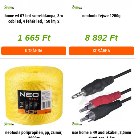
home wl 07 led szerelőlámpa, 3 w
neotools fejsze 1250g
cob led, 4 fehér led, 150 lm, 2
üzemmód, mágneses
1 665 Ft
8 892 Ft
KOSÁRBA
KOSÁRBA
neotools polipropilén, pp, zsinór,
use home a 49 audiókábel, 3,5mm