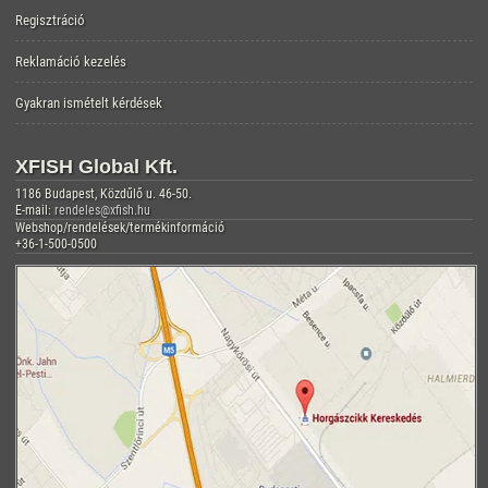
Regisztráció
Reklamáció kezelés
Gyakran ismételt kérdések
XFISH Global Kft.
1186 Budapest, Közdűlő u. 46-50.
E-mail:
rendeles@xfish.hu
Webshop/rendelések/termékinformáció
+36-1-500-0500