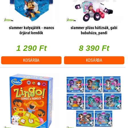
slammer kutyajáték - mancs
slammer plüss hátizsák, gabi
őrjárat kendők
babaháza, pandi
1 290 Ft
8 390 Ft
KOSÁRBA
KOSÁRBA