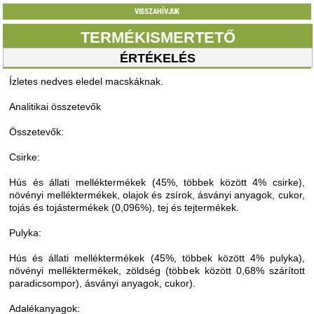
VISSZAHÍVJUK
TERMÉKISMERTETŐ
ÉRTÉKELÉS
Ízletes nedves eledel macskáknak.
Analitikai összetevők
Összetevők:
Csirke:
Hús és állati melléktermékek (45%, többek között 4% csirke),
növényi melléktermékek, olajok és zsírok, ásványi anyagok, cukor,
tojás és tojástermékek (0,096%), tej és tejtermékek.
Pulyka:
Hús és állati melléktermékek (45%, többek között 4% pulyka),
növényi melléktermékek, zöldség (többek között 0,68% szárított
paradicsompor), ásványi anyagok, cukor).
Adalékanyagok: