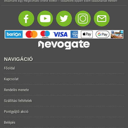
elvárnánk egy megbízható online bolttól – vásárlóink éppen ezért választanak minket!
NAVIGÁCIÓ
Főoldal
Kapcsolat
Rendelés menete
Szállítási feltételek
Pontgyűjtő akció
Belépés