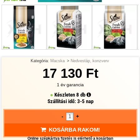
Kategória:
Macska
>
Nedvestáp, konzverv
17 130 Ft
1 év garancia
Készleten
8 db
Szállítási idő: 3-5 nap
-
+
KOSÁRBA RAKOM!
Online szépkártya fizetés is elérhető a kosárban