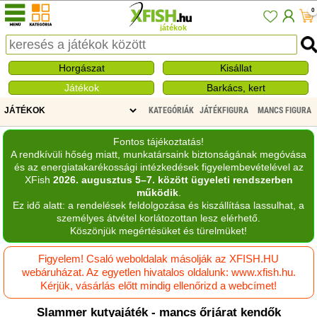
0
játékok
Horgászat
Kisállat
Játékok
Barkács, kert
KATEGÓRIÁK
JÁTÉKFIGURA
MANCS FIGURA
Fontos tájékoztatás!
A rendkívüli hőség miatt, munkatársaink biztonságának megóvása
és az energiatakarékossági intézkedések figyelembevételével az
XFish
2026. augusztus 5–7. között ügyeleti rendszerben
működik
.
Ez idő alatt: a rendelések feldolgozása és kiszállítása lassulhat, a
személyes átvétel korlátozottan lesz elérhető.
Köszönjük megértésüket és türelmüket!
Figyelem! Csaló weboldalak másolják az XFISH.HU
webáruházat. Az egyetlen hivatalos oldalunk: www.xfish.hu.
Kérjük, vásárlás előtt mindig ellenőrizd a webcímet!
Slammer kutyajáték - mancs őrjárat kendők