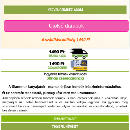
KEDVENCEIMHEZ ADOM
Utolsó darabok
A szállítási költség 1490 Ft
A Slammer kutyajáték - mancs őrjárat kendők készletinformációihoz
Ez a termék rendelhetõ, jelenleg készleten van üzletünkben.
Amennyiben rendelésedben többféle termék is van, melyeknek más a kiszállítási ideje,
megvárjuk az utolsó beérkezését is és azután küldjük egyben. Ha gyorsan meg
szeretnéd kapni a csomagod, érdemes olyan termékeket összeválogatnod, amelyek
készleten vannak.
JOBB ÁRAT TALÁLT?
TEGYE FEL KÉRDÉSÉT