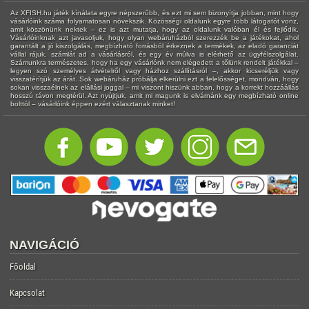
Az XFISH.hu játék kínálata egyre népszerűbb, és ezt mi sem bizonyítja jobban, mint hogy
vásárlóink száma folyamatosan növekszik. Közösségi oldalunk egyre több látogatót vonz,
amit köszönünk nektek – ez is azt mutatja, hogy az oldalunk valóban él és fejlődik.
Vásárlóinknak azt javasoljuk, hogy olyan webáruházból szerezzék be a játékokat, ahol
garantált a jó kiszolgálás, megbízható forrásból érkeznek a termékek, az eladó garanciát
vállal rájuk, számlát ad a vásárlásról, és egy év múlva is elérhető az ügyfélszolgálat.
Számunkra természetes, hogy ha egy vásárlónk nem elégedett a tőlünk rendelt játékkal –
legyen szó személyes átvételről vagy házhoz szállításról –, akkor kicseréljük vagy
visszatérítjük az árát. Sok webáruház próbálja elkerülni ezt a felelősséget, mondván, hogy
sokan visszaélnek az elállási joggal – mi viszont hiszünk abban, hogy a korrekt hozzáállás
hosszú távon megtérül. Azt nyújtjuk, amit mi magunk is elvárnánk egy megbízható online
bolttól – vásárlóink éppen ezért választanak minket!
NAVIGÁCIÓ
Főoldal
Kapcsolat