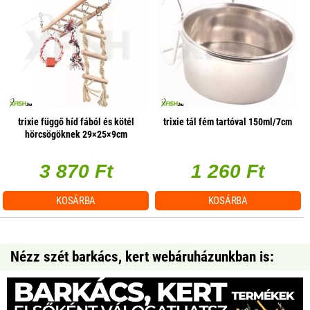
trixie függő híd fából és kötél
trixie tál fém tartóval 150ml/7cm
hörcsögöknek 29×25×9cm
3 870 Ft
1 260 Ft
KOSÁRBA
KOSÁRBA
Nézz szét barkács, kert webáruházunkban is: