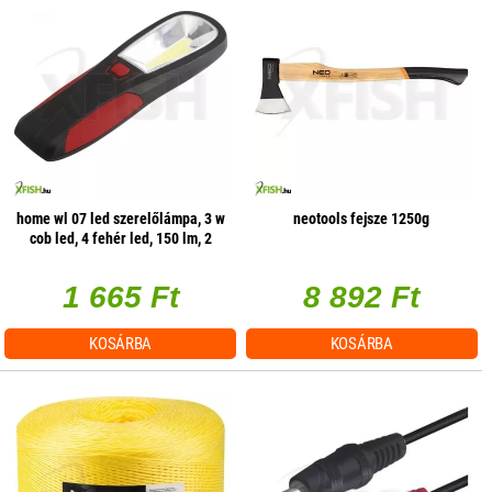
home wl 07 led szerelőlámpa, 3 w
neotools fejsze 1250g
cob led, 4 fehér led, 150 lm, 2
üzemmód, mágneses
1 665 Ft
8 892 Ft
KOSÁRBA
KOSÁRBA