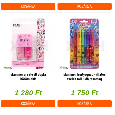
KOSÁRBA
KOSÁRBA
slammer create it! dupla
slammer fruitysquad - illatos
körömlakk
zselés toll 8 db /csomag
1 280 Ft
1 750 Ft
KOSÁRBA
KOSÁRBA