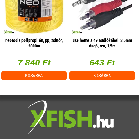
neotools polipropilén, pp, zsinór,
use home a 49 audiókábel, 3,5mm
2000m
dugó, rca, 1,5m
7 840 Ft
643 Ft
KOSÁRBA
KOSÁRBA