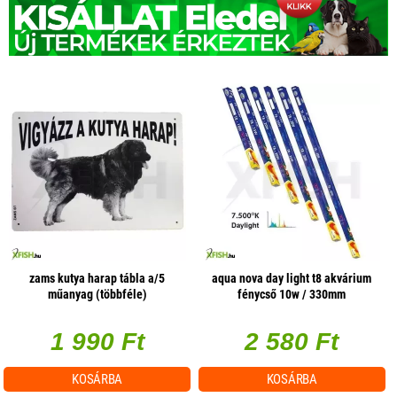
zams kutya harap tábla a/5
aqua nova day light t8 akvárium
műanyag (többféle)
fénycső 10w / 330mm
1 990 Ft
2 580 Ft
KOSÁRBA
KOSÁRBA