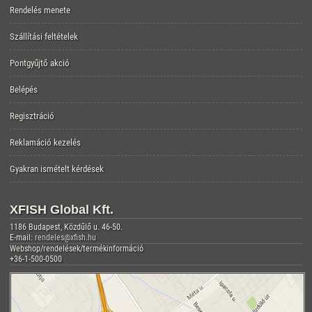
Rendelés menete
Szállítási feltételek
Pontgyűjtő akció
Belépés
Regisztráció
Reklamáció kezelés
Gyakran ismételt kérdések
XFISH Global Kft.
1186 Budapest, Közdűlő u. 46-50.
E-mail:
rendeles@xfish.hu
Webshop/rendelések/termékinformáció
+36-1-500-0500