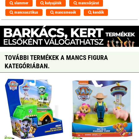
slammer
kutyajáték
mancsőrjárat
mancsasztikus
mancsmesék
kendők
TOVÁBBI TERMÉKEK A MANCS FIGURA
KATEGÓRIÁBAN.