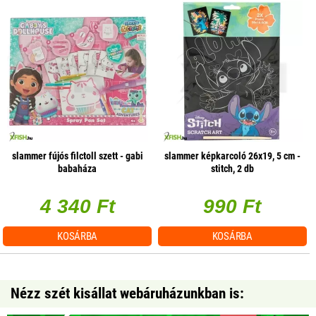
slammer fújós filctoll szett - gabi
slammer képkarcoló 26x19, 5 cm -
babaháza
stitch, 2 db
4 340 Ft
990 Ft
KOSÁRBA
KOSÁRBA
Nézz szét kisállat webáruházunkban is: