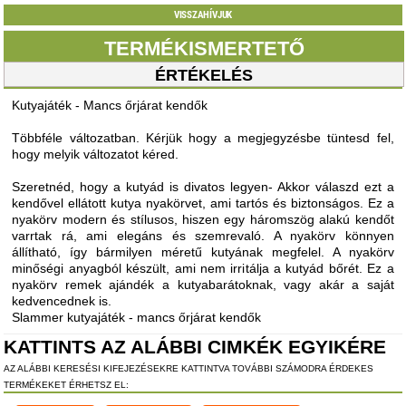
VISSZAHÍVJUK
TERMÉKISMERTETŐ
ÉRTÉKELÉS
Kutyajáték - Mancs őrjárat kendők
Többféle változatban. Kérjük hogy a megjegyzésbe tüntesd fel,
hogy melyik változatot kéred.
Szeretnéd, hogy a kutyád is divatos legyen- Akkor válaszd ezt a
kendővel ellátott kutya nyakörvet, ami tartós és biztonságos. Ez a
nyakörv modern és stílusos, hiszen egy háromszög alakú kendőt
varrtak rá, ami elegáns és szemrevaló. A nyakörv könnyen
állítható, így bármilyen méretű kutyának megfelel. A nyakörv
minőségi anyagból készült, ami nem irritálja a kutyád bőrét. Ez a
nyakörv remek ajándék a kutyabarátoknak, vagy akár a saját
kedvencednek is.
Slammer kutyajáték - mancs őrjárat kendők
KATTINTS AZ ALÁBBI CIMKÉK EGYIKÉRE
AZ ALÁBBI KERESÉSI KIFEJEZÉSEKRE KATTINTVA TOVÁBBI SZÁMODRA ÉRDEKES
TERMÉKEKET ÉRHETSZ EL: