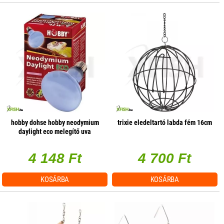
hobby dohse hobby neodymium
trixie eledeltartó labda fém 16cm
daylight eco melegítő uva
terrárium izzó - 42w e27
4 148 Ft
4 700 Ft
KOSÁRBA
KOSÁRBA