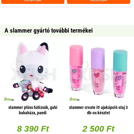
A slammer gyártó további termékei
slammer plüss hátizsák, gabi
slammer create it! ajakápoló olaj 3
babaháza, pandi
db-os készlet
8 390 Ft
2 500 Ft