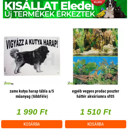
zams kutya harap tábla a/5
egyéb vegyes prodac poszter
műanyag (többféle)
háttér akváriumra sf05
(választható méret)
1 990 Ft
1 510 Ft
KOSÁRBA
KOSÁRBA