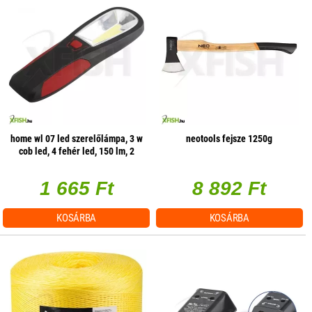
home wl 07 led szerelőlámpa, 3 w
neotools fejsze 1250g
cob led, 4 fehér led, 150 lm, 2
üzemmód, mágneses
1 665 Ft
8 892 Ft
KOSÁRBA
KOSÁRBA