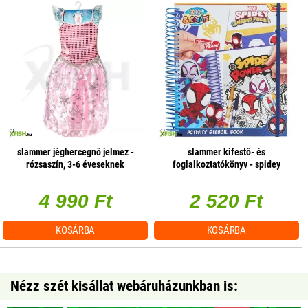
slammer jéghercegnő jelmez -
slammer kifestő- és
rózsaszín, 3-6 éveseknek
foglalkoztatókönyv - spidey
4 990 Ft
2 520 Ft
KOSÁRBA
KOSÁRBA
Nézz szét kisállat webáruházunkban is: