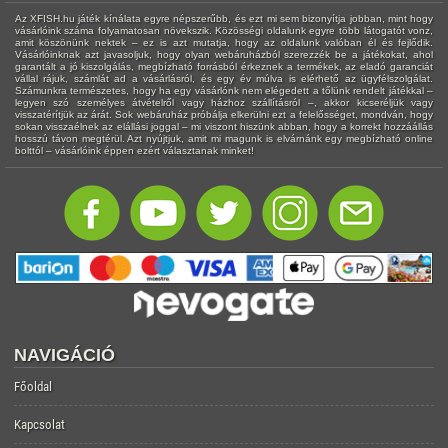
Az XFISH.hu játék kínálata egyre népszerűbb, és ezt mi sem bizonyítja jobban, mint hogy
vásárlóink száma folyamatosan növekszik. Közösségi oldalunk egyre több látogatót vonz,
amit köszönünk nektek – ez is azt mutatja, hogy az oldalunk valóban él és fejlődik.
Vásárlóinknak azt javasoljuk, hogy olyan webáruházból szerezzék be a játékokat, ahol
garantált a jó kiszolgálás, megbízható forrásból érkeznek a termékek, az eladó garanciát
vállal rájuk, számlát ad a vásárlásról, és egy év múlva is elérhető az ügyfélszolgálat.
Számunkra természetes, hogy ha egy vásárlónk nem elégedett a tőlünk rendelt játékkal –
legyen szó személyes átvételről vagy házhoz szállításról –, akkor kicseréljük vagy
visszatérítjük az árát. Sok webáruház próbálja elkerülni ezt a felelősséget, mondván, hogy
sokan visszaélnek az elállási joggal – mi viszont hiszünk abban, hogy a korrekt hozzáállás
hosszú távon megtérül. Azt nyújtjuk, amit mi magunk is elvárnánk egy megbízható online
bolttól – vásárlóink éppen ezért választanak minket!
NAVIGÁCIÓ
Főoldal
Kapcsolat