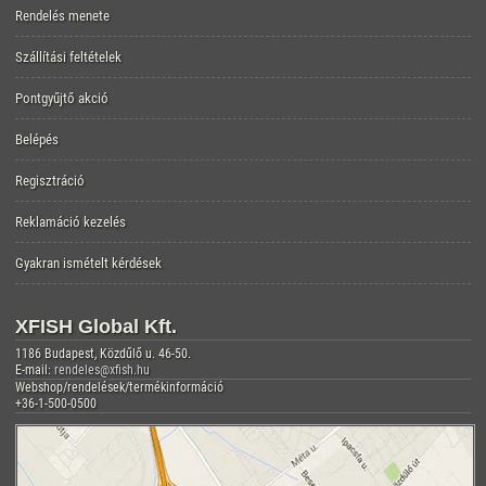
Rendelés menete
Szállítási feltételek
Pontgyűjtő akció
Belépés
Regisztráció
Reklamáció kezelés
Gyakran ismételt kérdések
XFISH Global Kft.
1186 Budapest, Közdűlő u. 46-50.
E-mail:
rendeles@xfish.hu
Webshop/rendelések/termékinformáció
+36-1-500-0500