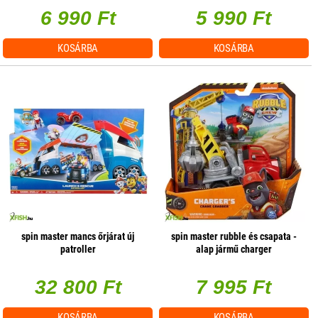
6 990 Ft
5 990 Ft
KOSÁRBA
KOSÁRBA
spin master mancs őrjárat új
spin master rubble és csapata -
patroller
alap jármű charger
32 800 Ft
7 995 Ft
KOSÁRBA
KOSÁRBA