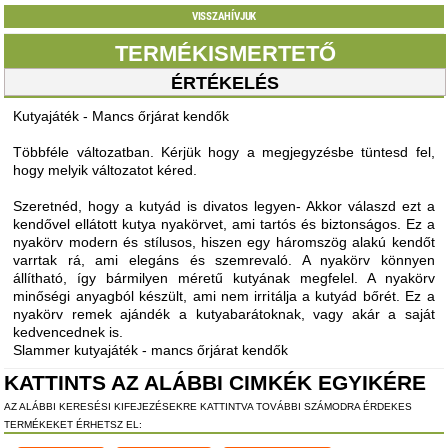
VISSZAHÍVJUK
TERMÉKISMERTETŐ
ÉRTÉKELÉS
Kutyajáték - Mancs őrjárat kendők
Többféle változatban. Kérjük hogy a megjegyzésbe tüntesd fel,
hogy melyik változatot kéred.
Szeretnéd, hogy a kutyád is divatos legyen- Akkor válaszd ezt a
kendővel ellátott kutya nyakörvet, ami tartós és biztonságos. Ez a
nyakörv modern és stílusos, hiszen egy háromszög alakú kendőt
varrtak rá, ami elegáns és szemrevaló. A nyakörv könnyen
állítható, így bármilyen méretű kutyának megfelel. A nyakörv
minőségi anyagból készült, ami nem irritálja a kutyád bőrét. Ez a
nyakörv remek ajándék a kutyabarátoknak, vagy akár a saját
kedvencednek is.
Slammer kutyajáték - mancs őrjárat kendők
KATTINTS AZ ALÁBBI CIMKÉK EGYIKÉRE
AZ ALÁBBI KERESÉSI KIFEJEZÉSEKRE KATTINTVA TOVÁBBI SZÁMODRA ÉRDEKES
TERMÉKEKET ÉRHETSZ EL: