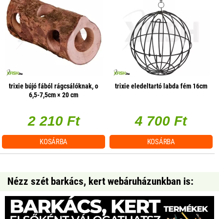
trixie bújó fából rágcsálóknak, o
trixie eledeltartó labda fém 16cm
6,5-7,5cm × 20 cm
2 210 Ft
4 700 Ft
KOSÁRBA
KOSÁRBA
Nézz szét barkács, kert webáruházunkban is: