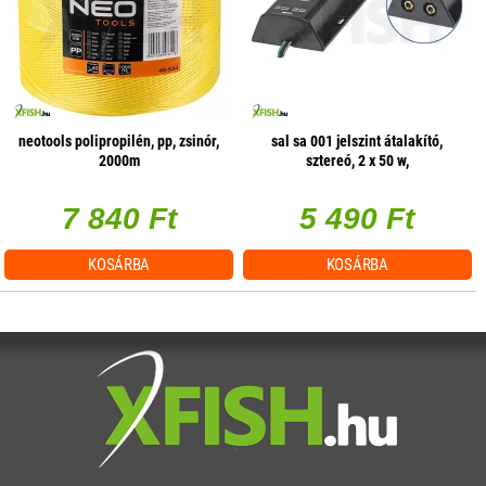
neotools polipropilén, pp, zsinór,
sal sa 001 jelszint átalakító,
2000m
sztereó, 2 x 50 w,
hangerőszabályzás csatornánként
7 840 Ft
5 490 Ft
KOSÁRBA
KOSÁRBA