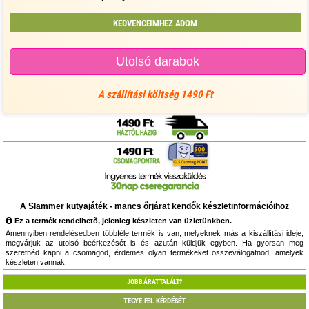
KEDVENCEIMHEZ ADOM
Utolsó darabok
A szállítási költség 1490 Ft
A Slammer kutyajáték - mancs őrjárat kendők készletinformációihoz
Ez a termék rendelhetõ, jelenleg készleten van üzletünkben.
Amennyiben rendelésedben többféle termék is van, melyeknek más a kiszállítási ideje,
megvárjuk az utolsó beérkezését is és azután küldjük egyben. Ha gyorsan meg
szeretnéd kapni a csomagod, érdemes olyan termékeket összeválogatnod, amelyek
készleten vannak.
JOBB ÁRAT TALÁLT?
TEGYE FEL KÉRDÉSÉT