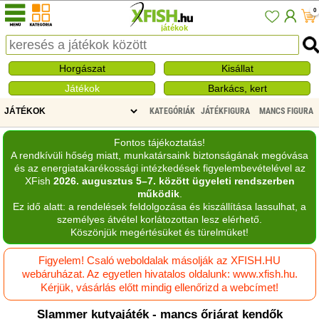
0
játékok
Horgászat
Kisállat
Játékok
Barkács, kert
KATEGÓRIÁK
JÁTÉKFIGURA
MANCS FIGURA
Fontos tájékoztatás!
A rendkívüli hőség miatt, munkatársaink biztonságának megóvása
és az energiatakarékossági intézkedések figyelembevételével az
XFish
2026. augusztus 5–7. között ügyeleti rendszerben
működik
.
Ez idő alatt: a rendelések feldolgozása és kiszállítása lassulhat, a
személyes átvétel korlátozottan lesz elérhető.
Köszönjük megértésüket és türelmüket!
Figyelem! Csaló weboldalak másolják az XFISH.HU
webáruházat. Az egyetlen hivatalos oldalunk: www.xfish.hu.
Kérjük, vásárlás előtt mindig ellenőrizd a webcímet!
Slammer kutyajáték - mancs őrjárat kendők