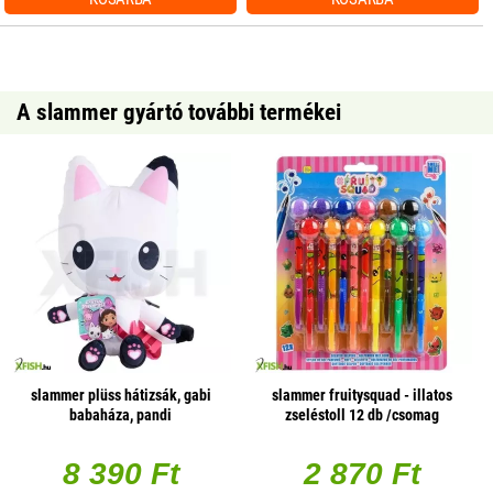
A slammer gyártó további termékei
slammer plüss hátizsák, gabi
slammer fruitysquad - illatos
babaháza, pandi
zseléstoll 12 db /csomag
8 390 Ft
2 870 Ft