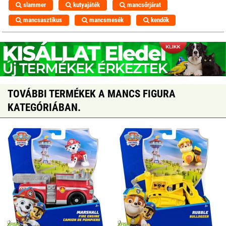
slammer
kutyajáték
mancsőrjárat
mancsasztikus
mancsmesék
kendők
TOVÁBBI TERMÉKEK A MANCS FIGURA
KATEGÓRIÁBAN.