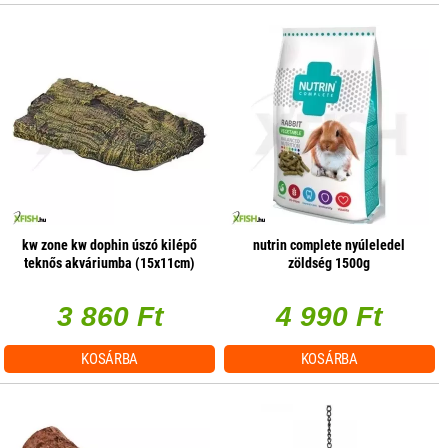
kw zone kw dophin úszó kilépő
nutrin complete nyúleledel
teknős akváriumba (15x11cm)
zöldség 1500g
3 860 Ft
4 990 Ft
KOSÁRBA
KOSÁRBA