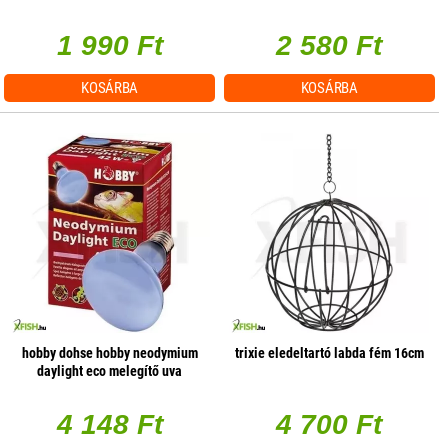
1 990 Ft
2 580 Ft
KOSÁRBA
KOSÁRBA
hobby dohse hobby neodymium
trixie eledeltartó labda fém 16cm
daylight eco melegítő uva
terrárium izzó - 42w e27
4 148 Ft
4 700 Ft