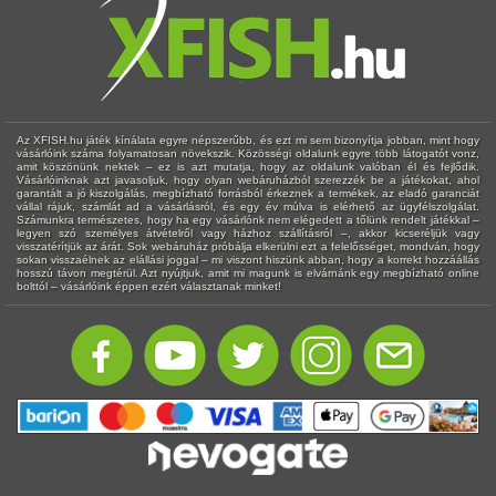
Az XFISH.hu játék kínálata egyre népszerűbb, és ezt mi sem bizonyítja jobban, mint hogy
vásárlóink száma folyamatosan növekszik. Közösségi oldalunk egyre több látogatót vonz,
amit köszönünk nektek – ez is azt mutatja, hogy az oldalunk valóban él és fejlődik.
Vásárlóinknak azt javasoljuk, hogy olyan webáruházból szerezzék be a játékokat, ahol
garantált a jó kiszolgálás, megbízható forrásból érkeznek a termékek, az eladó garanciát
vállal rájuk, számlát ad a vásárlásról, és egy év múlva is elérhető az ügyfélszolgálat.
Számunkra természetes, hogy ha egy vásárlónk nem elégedett a tőlünk rendelt játékkal –
legyen szó személyes átvételről vagy házhoz szállításról –, akkor kicseréljük vagy
visszatérítjük az árát. Sok webáruház próbálja elkerülni ezt a felelősséget, mondván, hogy
sokan visszaélnek az elállási joggal – mi viszont hiszünk abban, hogy a korrekt hozzáállás
hosszú távon megtérül. Azt nyújtjuk, amit mi magunk is elvárnánk egy megbízható online
bolttól – vásárlóink éppen ezért választanak minket!