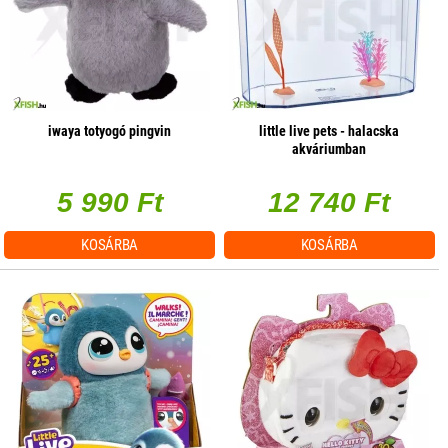
iwaya totyogó pingvin
little live pets - halacska
akváriumban
5 990 Ft
12 740 Ft
KOSÁRBA
KOSÁRBA