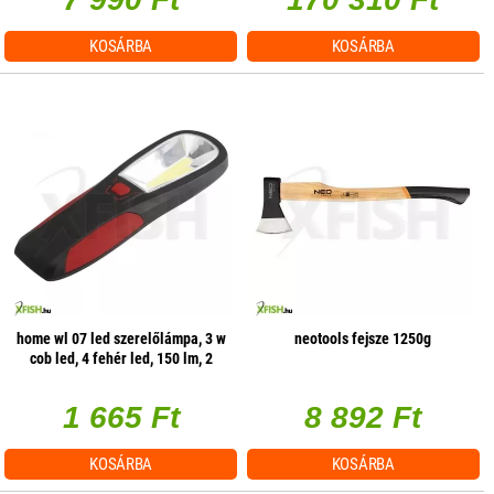
KOSÁRBA
KOSÁRBA
home wl 07 led szerelőlámpa, 3 w
neotools fejsze 1250g
cob led, 4 fehér led, 150 lm, 2
üzemmód, mágneses
1 665 Ft
8 892 Ft
KOSÁRBA
KOSÁRBA