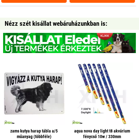
Nézz szét kisállat webáruházunkban is:
zams kutya harap tábla a/5
aqua nova day light t8 akvárium
műanyag (többféle)
fénycső 10w / 330mm