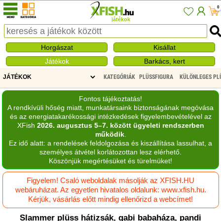
0
játékok
Horgászat
Kisállat
Játékok
Barkács, kert
KATEGÓRIÁK
PLÜSSFIGURA
KÜLÖNLEGES PL
Fontos tájékoztatás!
A rendkívüli hőség miatt, munkatársaink biztonságának megóvása
és az energiatakarékossági intézkedések figyelembevételével az
XFish
2026. augusztus 5–7. között ügyeleti rendszerben
működik
.
Ez idő alatt: a rendelések feldolgozása és kiszállítása lassulhat, a
személyes átvétel korlátozottan lesz elérhető.
Köszönjük megértésüket és türelmüket!
Figyelem! Csaló weboldalak másolják az XFISH.HU
webáruházat. Az egyetlen hivatalos oldalunk: www.xfish.hu.
Kérjük, vásárlás előtt mindig ellenőrizd a webcímet!
Slammer plüss hátizsák, gabi babaháza, pandi