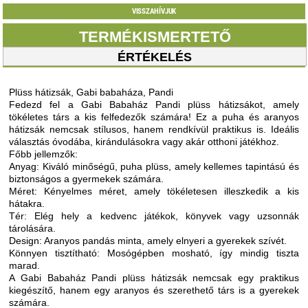
VISSZAHÍVJUK
TERMÉKISMERTETŐ
ÉRTÉKELÉS
Plüss hátizsák, Gabi babaháza, Pandi
Fedezd fel a Gabi Babaház Pandi plüss hátizsákot, amely
tökéletes társ a kis felfedezők számára! Ez a puha és aranyos
hátizsák nemcsak stílusos, hanem rendkívül praktikus is. Ideális
választás óvodába, kirándulásokra vagy akár otthoni játékhoz.
Főbb jellemzők:
Anyag: Kiváló minőségű, puha plüss, amely kellemes tapintású és
biztonságos a gyermekek számára.
Méret: Kényelmes méret, amely tökéletesen illeszkedik a kis
hátakra.
Tér: Elég hely a kedvenc játékok, könyvek vagy uzsonnák
tárolására.
Design: Aranyos pandás minta, amely elnyeri a gyerekek szívét.
Könnyen tisztítható: Mosógépben mosható, így mindig tiszta
marad.
A Gabi Babaház Pandi plüss hátizsák nemcsak egy praktikus
kiegészítő, hanem egy aranyos és szerethető társ is a gyerekek
számára.