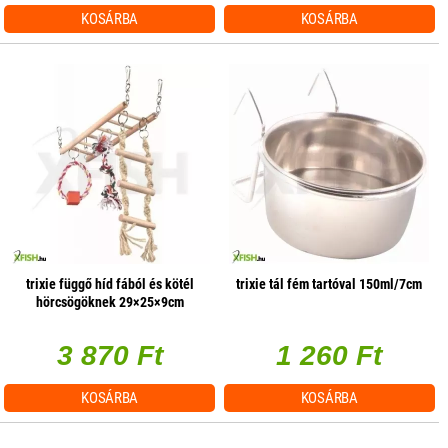
KOSÁRBA
KOSÁRBA
trixie függő híd fából és kötél
trixie tál fém tartóval 150ml/7cm
hörcsögöknek 29×25×9cm
3 870 Ft
1 260 Ft
KOSÁRBA
KOSÁRBA