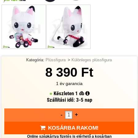
Kategória:
Plüssfigura
>
Különleges plüssfigura
8 390 Ft
1 év garancia
Készleten
1 db
Szállítási idő: 3-5 nap
-
+
KOSÁRBA RAKOM!
Online szépkártya fizetés is elérhető a kosárban