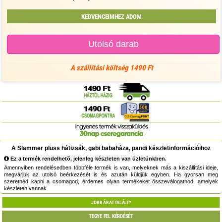
KEDVENCEIMHEZ ADOM
Utolsó darab
A szállítási költség 1490 Ft
A Slammer plüss hátizsák, gabi babaháza, pandi készletinformációihoz
Ez a termék rendelhetõ, jelenleg készleten van üzletünkben.
Amennyiben rendelésedben többféle termék is van, melyeknek más a kiszállítási ideje,
megvárjuk az utolsó beérkezését is és azután küldjük egyben. Ha gyorsan meg
szeretnéd kapni a csomagod, érdemes olyan termékeket összeválogatnod, amelyek
készleten vannak.
JOBB ÁRAT TALÁLT?
TEGYE FEL KÉRDÉSÉT