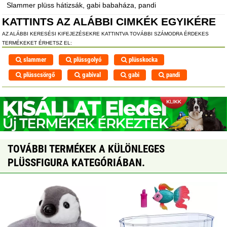
Slammer plüss hátizsák, gabi babaháza, pandi
KATTINTS AZ ALÁBBI CIMKÉK EGYIKÉRE
AZ ALÁBBI KERESÉSI KIFEJEZÉSEKRE KATTINTVA TOVÁBBI SZÁMODRA ÉRDEKES
TERMÉKEKET ÉRHETSZ EL:
slammer
plüssgolyó
plüsskocka
plüsscsörgő
gabival
gabi
pandi
TOVÁBBI TERMÉKEK A KÜLÖNLEGES
PLÜSSFIGURA KATEGÓRIÁBAN.