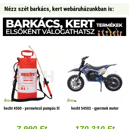
Nézz szét barkács, kert webáruházunkban is:
hecht 4500 - permetező pumpás 5l
hecht 54502 - gyermek motor
7 990 Ft
170 310 Ft