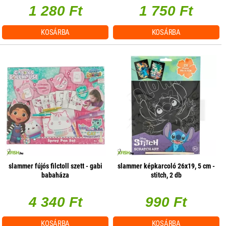
1 280 Ft
1 750 Ft
KOSÁRBA
KOSÁRBA
slammer fújós filctoll szett - gabi
slammer képkarcoló 26x19, 5 cm -
babaháza
stitch, 2 db
4 340 Ft
990 Ft
KOSÁRBA
KOSÁRBA