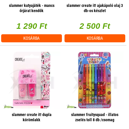
slammer kutyajáték - mancs
slammer create it! ajakápoló olaj 3
őrjárat kendők
db-os készlet
1 290 Ft
2 500 Ft
KOSÁRBA
KOSÁRBA
slammer create it! dupla
slammer fruitysquad - illatos
körömlakk
zselés toll 8 db /csomag