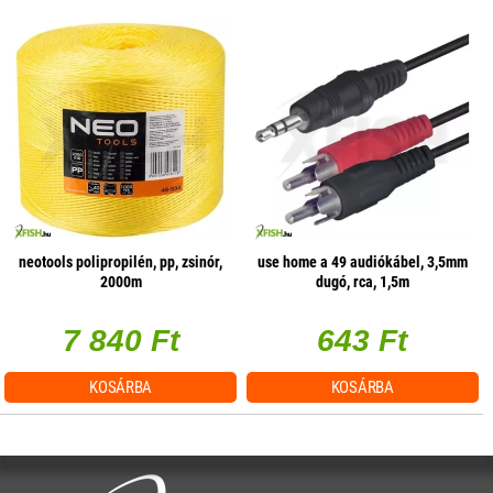
neotools polipropilén, pp, zsinór,
use home a 49 audiókábel, 3,5mm
2000m
dugó, rca, 1,5m
7 840 Ft
643 Ft
KOSÁRBA
KOSÁRBA